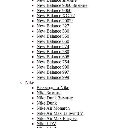
New Balance зимние
New Balance 9060 Зимние
New Balance 9060
New Balance XC-72
New Balance 2002r
New Balance 327
New Balance 530
New Balance 550
New Balance 650
New Balance 574
New Balance 580
New Balance 608
New Balance 754
New Balance 990
New Balance 997
New Balance 999
Nike
Все модели Nike
Nike Зимние
Nike Dunk Зимние
Nike Dunk
Nike Air Monarch
Nike Air Max Tailwind V
Nike Air Max Furyosa
Nike LDV