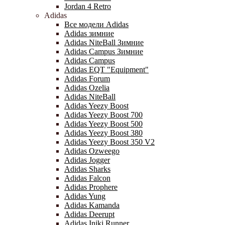
Jordan 4 Retro
Adidas
Все модели Adidas
Adidas зимние
Adidas NiteBall Зимние
Adidas Campus Зимние
Adidas Campus
Adidas EQT "Equipment"
Adidas Forum
Adidas Ozelia
Adidas NiteBall
Adidas Yeezy Boost
Adidas Yeezy Boost 700
Adidas Yeezy Boost 500
Adidas Yeezy Boost 380
Adidas Yeezy Boost 350 V2
Adidas Ozweego
Adidas Jogger
Adidas Sharks
Adidas Falcon
Adidas Prophere
Adidas Yung
Adidas Kamanda
Adidas Deerupt
Adidas Iniki Runner