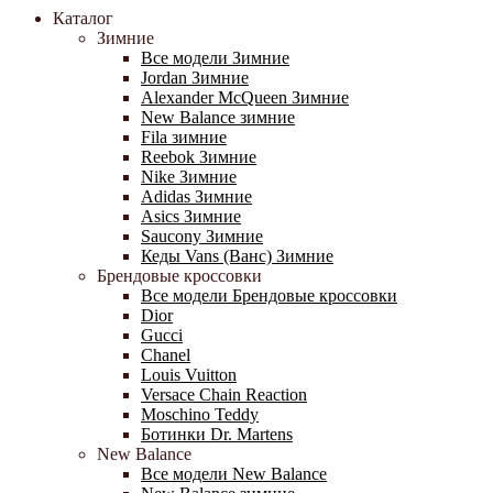
Каталог
Зимние
Все модели Зимние
Jordan Зимние
Alexander McQueen Зимние
New Balance зимние
Fila зимние
Reebok Зимние
Nike Зимние
Adidas Зимние
Asics Зимние
Saucony Зимние
Кеды Vans (Ванс) Зимние
Брендовые кроссовки
Все модели Брендовые кроссовки
Dior
Gucci
Chanel
Louis Vuitton
Versace Chain Reaction
Moschino Teddy
Ботинки Dr. Martens
New Balance
Все модели New Balance