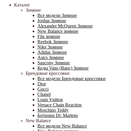
Каталог
Зимние
Все модели Зимние
Jordan Зимние
Alexander McQueen Зимние
New Balance зимние
Fila зимние
Reebok Зимние
Nike Зимние
Adidas Зимние
Asics Зимние
Saucony Зимние
Кеды Vans (Ванс) Зимние
Брендовые кроссовки
Все модели Брендовые кроссовки
Dior
Gucci
Chanel
Louis Vuitton
Versace Chain Reaction
Moschino Teddy
Ботинки Dr. Martens
New Balance
Все модели New Balance