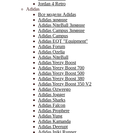
Jordan 4 Retro
Adidas
Все модели Adidas
Adidas зимние
Adidas NiteBall Зимние
Adidas Campus Зимние
Adidas Campus
Adidas EQT "Equipment"
Adidas Forum
Adidas Ozelia
Adidas NiteBall
Adidas Yeezy Boost
Adidas Yeezy Boost 700
Adidas Yeezy Boost 500
Adidas Yeezy Boost 380
Adidas Yeezy Boost 350 V2
Adidas Ozweego
Adidas Jogger
Adidas Sharks
Adidas Falcon
Adidas Prophere
Adidas Yung
Adidas Kamanda
Adidas Deerupt
Adidas Iniki Runner