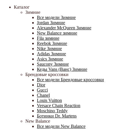
Каталог
Зимние
Все модели Зимние
Jordan Зимние
Alexander McQueen Зимние
New Balance зимние
Fila зимние
Reebok Зимние
Nike Зимние
Adidas Зимние
Asics Зимние
Saucony Зимние
Кеды Vans (Ванс) Зимние
Брендовые кроссовки
Все модели Брендовые кроссовки
Dior
Gucci
Chanel
Louis Vuitton
Versace Chain Reaction
Moschino Teddy
Ботинки Dr. Martens
New Balance
Все модели New Balance