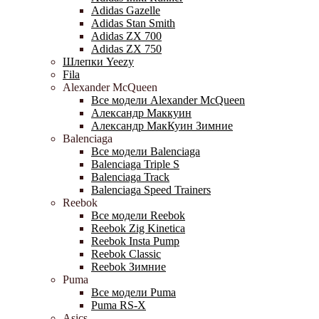
Adidas Gazelle
Adidas Stan Smith
Adidas ZX 700
Adidas ZX 750
Шлепки Yeezy
Fila
Alexander McQueen
Все модели Alexander McQueen
Александр Маккуин
Александр МакКуин Зимние
Balenciaga
Все модели Balenciaga
Balenciaga Triple S
Balenciaga Track
Balenciaga Speed Trainers
Reebok
Все модели Reebok
Reebok Zig Kinetica
Reebok Insta Pump
Reebok Classic
Reebok Зимние
Puma
Все модели Puma
Puma RS-X
Asics