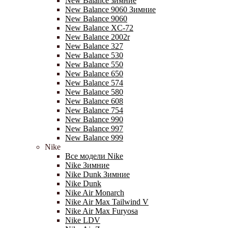
New Balance зимние
New Balance 9060 Зимние
New Balance 9060
New Balance XC-72
New Balance 2002r
New Balance 327
New Balance 530
New Balance 550
New Balance 650
New Balance 574
New Balance 580
New Balance 608
New Balance 754
New Balance 990
New Balance 997
New Balance 999
Nike
Все модели Nike
Nike Зимние
Nike Dunk Зимние
Nike Dunk
Nike Air Monarch
Nike Air Max Tailwind V
Nike Air Max Furyosa
Nike LDV