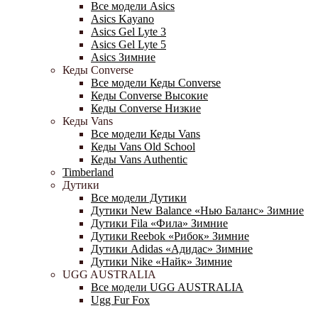
Все модели Asics
Asics Kayano
Asics Gel Lyte 3
Asics Gel Lyte 5
Asics Зимние
Кеды Converse
Все модели Кеды Converse
Кеды Converse Высокие
Кеды Converse Низкие
Кеды Vans
Все модели Кеды Vans
Кеды Vans Old School
Кеды Vans Authentic
Timberland
Дутики
Все модели Дутики
Дутики New Balance «Нью Баланс» Зимние
Дутики Fila «Фила» Зимние
Дутики Reebok «Рибок» Зимние
Дутики Adidas «Адидас» Зимние
Дутики Nike «Найк» Зимние
UGG AUSTRALIA
Все модели UGG AUSTRALIA
Ugg Fur Fox