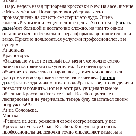
Химки
«Пару недель назад приобрела кроссовки New Balance Зимние
с Мехом чёрные. После доставки убедилась, что
производитель на совесть смастерил это чудо. Очень
классный магазин и существенные цены. Ассортим
...
[читать
далее]
ент большой и достаточно сложно, на чем-то одном
остановиться. но буквально вчера оформила дополнительный
заказ. Приятно пользоваться услугами профессионалов, вы
супер!
»
Анастасия
,
Красногорск
«Заказываю у вас не первый раз, меня уже можно смело
назвать постоянным покупателем. Все очень просто
объясняется, качество товаров, всегда очень хорошее, цены
доступные и ассортимент очень часто меняе
...
[читать
далее]
тся, всегда можно что-то подобрать такое, что выделит и
позволит запомнить. Вот и в этот раз, увидела такие не
обычные Кроссовки Versace Chain Reaction цветные и
леопардовые и не удержалась, теперь буду хвастаться своим
подружкам!!!
»
Анна Соловьева
,
Москва
«Решила на день рождения своей сестре заказать у вас
Кроссовки Versace Chain Reaction. Консультация очень
профессиональная, девочки точно определяют размеры и