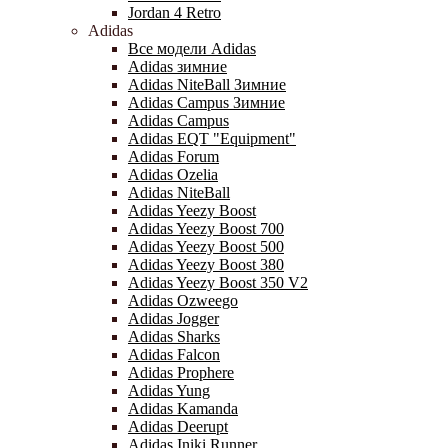
Jordan 4 Retro
Adidas
Все модели Adidas
Adidas зимние
Adidas NiteBall Зимние
Adidas Campus Зимние
Adidas Campus
Adidas EQT "Equipment"
Adidas Forum
Adidas Ozelia
Adidas NiteBall
Adidas Yeezy Boost
Adidas Yeezy Boost 700
Adidas Yeezy Boost 500
Adidas Yeezy Boost 380
Adidas Yeezy Boost 350 V2
Adidas Ozweego
Adidas Jogger
Adidas Sharks
Adidas Falcon
Adidas Prophere
Adidas Yung
Adidas Kamanda
Adidas Deerupt
Adidas Iniki Runner