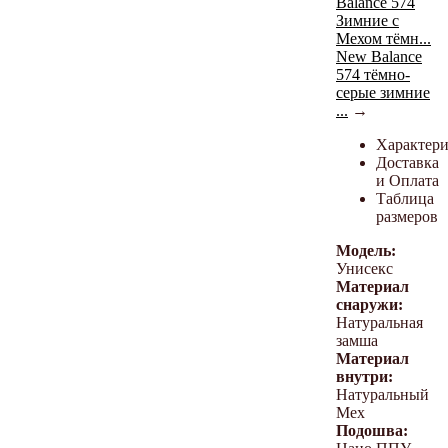
Balance 574
Зимние с
Мехом тёмн...
New Balance
574 тёмно-
серые зимние
...
→
Характер
Доставка
и Оплата
Таблица
размеров
Модель:
Унисекс
Материал
снаружи:
Натуральная
замша
Материал
внутри:
Натуральный
Мех
Подошва: