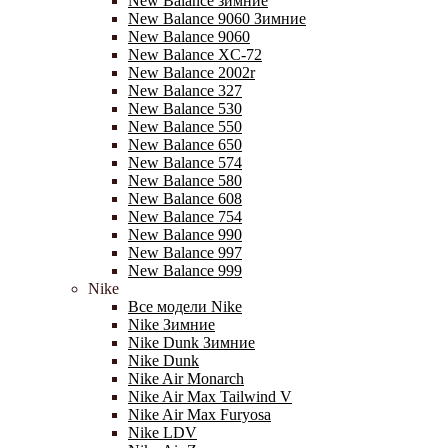
New Balance зимние
New Balance 9060 Зимние
New Balance 9060
New Balance XC-72
New Balance 2002r
New Balance 327
New Balance 530
New Balance 550
New Balance 650
New Balance 574
New Balance 580
New Balance 608
New Balance 754
New Balance 990
New Balance 997
New Balance 999
Nike
Все модели Nike
Nike Зимние
Nike Dunk Зимние
Nike Dunk
Nike Air Monarch
Nike Air Max Tailwind V
Nike Air Max Furyosa
Nike LDV