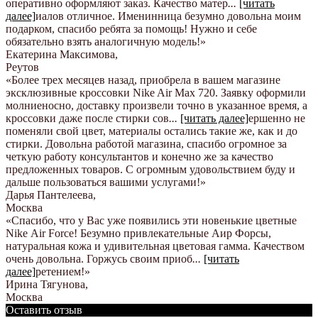
оперативно оформляют заказ. Качество матер
...
[читать
далее]
иалов отличное. Именинница безумно довольна моим
подарком, спасибо ребята за помощь! Нужно и себе
обязательно взять аналогичную модель!
»
Екатерина Максимова
,
Реутов
«Более трех месяцев назад, приобрела в вашем магазине
эксклюзивные кроссовки Nike Air Max 720. Заявку оформили
молниеносно, доставку произвели точно в указанное время, а
кроссовки даже после стирки сов
...
[читать далее]
ершенно не
поменяли свой цвет, материалы остались такие же, как и до
стирки. Довольна работой магазина, спасибо огромное за
четкую работу консультантов и конечно же за качество
предложенных товаров. С огромным удовольствием буду и
дальше пользоваться вашими услугами!
»
Дарья Пантелеева
,
Москва
«Спасибо, что у Вас уже появились эти новенькие цветные
Nike Аir Force! Безумно привлекательные Аир Форсы,
натуральная кожа и удивительная цветовая гамма. Качеством
очень довольна. Горжусь своим приоб
...
[читать
далее]
ретением!
»
Ирина Тягунова
,
Москва
Оставить отзыв