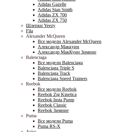
Adidas Gazelle
Adidas Stan Smith
Adidas ZX 700
Adidas ZX 750
Шлепки Yeezy
Fila
Alexander McQueen
Все модели Alexander McQueen
Александр Маккуин
Александр МакКуин Зимние
Balenciaga
Все модели Balenciaga
Balenciaga Triple S
Balenciaga Track
Balenciaga Speed Trainers
Reebok
Все модели Reebok
Reebok Zig Kinetica
Reebok Insta Pump
Reebok Classic
Reebok Зимние
Puma
Все модели Puma
Puma RS-X
Asics