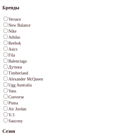
Бренды
Versace
New Balance
Nike
Adidas
Reebok
Asics
Fila
Balenciaga
Дутики
Timberland
Alexander McQueen
Ugg Australia
Vans
Converse
Puma
Air Jordan
Y-3
Saucony
Сезон