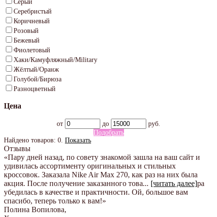
Серый
Серебристый
Коричневый
Розовый
Бежевый
Фиолетовый
Хаки/Камуфляжный/Military
Жёлтый/Оранж
Голубой/Бирюза
Разноцветный
Цена
от
до
руб.
Подобрать
Найдено товаров:
0
.
Показать
Отзывы
«Пару дней назад, по совету знакомой зашла на ваш сайт и
удивилась ассортименту оригинальных и стильных
кроссовок. Заказала Nike Air Max 270, как раз на них была
акция. После получение заказанного това
...
[читать далее]
ра
убедилась в качестве и практичности. Ой, большое вам
спасибо, теперь только к вам!
»
Полина Вопилова
,