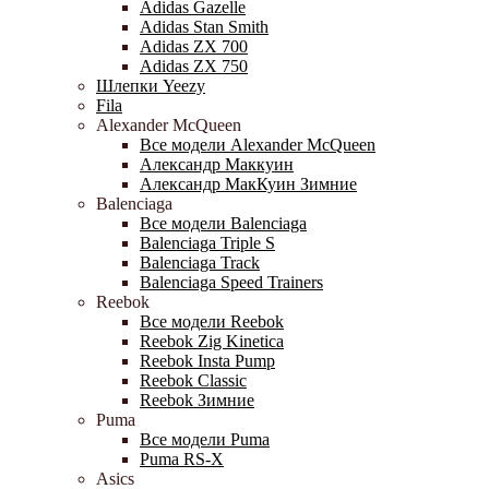
Adidas Gazelle
Adidas Stan Smith
Adidas ZX 700
Adidas ZX 750
Шлепки Yeezy
Fila
Alexander McQueen
Все модели Alexander McQueen
Александр Маккуин
Александр МакКуин Зимние
Balenciaga
Все модели Balenciaga
Balenciaga Triple S
Balenciaga Track
Balenciaga Speed Trainers
Reebok
Все модели Reebok
Reebok Zig Kinetica
Reebok Insta Pump
Reebok Classic
Reebok Зимние
Puma
Все модели Puma
Puma RS-X
Asics