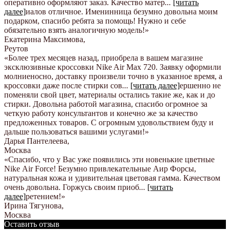
оперативно оформляют заказ. Качество матер
...
[читать
далее]
иалов отличное. Именинница безумно довольна моим
подарком, спасибо ребята за помощь! Нужно и себе
обязательно взять аналогичную модель!
»
Екатерина Максимова
,
Реутов
«Более трех месяцев назад, приобрела в вашем магазине
эксклюзивные кроссовки Nike Air Max 720. Заявку оформили
молниеносно, доставку произвели точно в указанное время, а
кроссовки даже после стирки сов
...
[читать далее]
ершенно не
поменяли свой цвет, материалы остались такие же, как и до
стирки. Довольна работой магазина, спасибо огромное за
четкую работу консультантов и конечно же за качество
предложенных товаров. С огромным удовольствием буду и
дальше пользоваться вашими услугами!
»
Дарья Пантелеева
,
Москва
«Спасибо, что у Вас уже появились эти новенькие цветные
Nike Аir Force! Безумно привлекательные Аир Форсы,
натуральная кожа и удивительная цветовая гамма. Качеством
очень довольна. Горжусь своим приоб
...
[читать
далее]
ретением!
»
Ирина Тягунова
,
Москва
Оставить отзыв