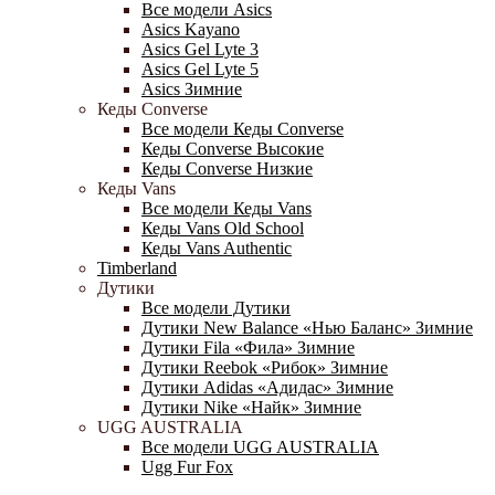
Все модели Asics
Asics Kayano
Asics Gel Lyte 3
Asics Gel Lyte 5
Asics Зимние
Кеды Converse
Все модели Кеды Converse
Кеды Converse Высокие
Кеды Converse Низкие
Кеды Vans
Все модели Кеды Vans
Кеды Vans Old School
Кеды Vans Authentic
Timberland
Дутики
Все модели Дутики
Дутики New Balance «Нью Баланс» Зимние
Дутики Fila «Фила» Зимние
Дутики Reebok «Рибок» Зимние
Дутики Adidas «Адидас» Зимние
Дутики Nike «Найк» Зимние
UGG AUSTRALIA
Все модели UGG AUSTRALIA
Ugg Fur Fox