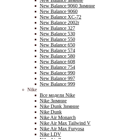
New Balance зимние
New Balance 9060 Зимние
New Balance 9060
New Balance XC-72
New Balance 2002r
New Balance 327
New Balance 530
New Balance 550
New Balance 650
New Balance 574
New Balance 580
New Balance 608
New Balance 754
New Balance 990
New Balance 997
New Balance 999
Nike
Все модели Nike
Nike Зимние
Nike Dunk Зимние
Nike Dunk
Nike Air Monarch
Nike Air Max Tailwind V
Nike Air Max Furyosa
Nike LDV