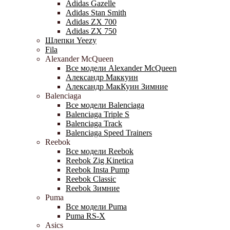
Adidas Gazelle
Adidas Stan Smith
Adidas ZX 700
Adidas ZX 750
Шлепки Yeezy
Fila
Alexander McQueen
Все модели Alexander McQueen
Александр Маккуин
Александр МакКуин Зимние
Balenciaga
Все модели Balenciaga
Balenciaga Triple S
Balenciaga Track
Balenciaga Speed Trainers
Reebok
Все модели Reebok
Reebok Zig Kinetica
Reebok Insta Pump
Reebok Classic
Reebok Зимние
Puma
Все модели Puma
Puma RS-X
Asics