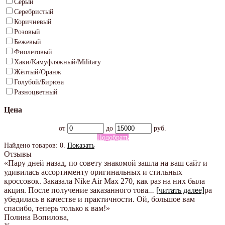
Серый
Серебристый
Коричневый
Розовый
Бежевый
Фиолетовый
Хаки/Камуфляжный/Military
Жёлтый/Оранж
Голубой/Бирюза
Разноцветный
Цена
от
до
руб.
Подобрать
Найдено товаров:
0
.
Показать
Отзывы
«Пару дней назад, по совету знакомой зашла на ваш сайт и
удивилась ассортименту оригинальных и стильных
кроссовок. Заказала Nike Air Max 270, как раз на них была
акция. После получение заказанного това
...
[читать далее]
ра
убедилась в качестве и практичности. Ой, большое вам
спасибо, теперь только к вам!
»
Полина Вопилова
,