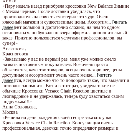
Химки
«Пару недель назад приобрела кроссовки New Balance Зимние
с Мехом чёрные. После доставки убедилась, что
производитель на совесть смастерил это чудо. Очень
классный магазин и существенные цены. Ассортим
...
[читать
далее]
ент большой и достаточно сложно, на чем-то одном
остановиться. но буквально вчера оформила дополнительный
заказ. Приятно пользоваться услугами профессионалов, вы
супер!
»
Анастасия
,
Красногорск
«Заказываю у вас не первый раз, меня уже можно смело
назвать постоянным покупателем. Все очень просто
объясняется, качество товаров, всегда очень хорошее, цены
доступные и ассортимент очень часто меняе
...
[читать
далее]
тся, всегда можно что-то подобрать такое, что выделит и
позволит запомнить. Вот и в этот раз, увидела такие не
обычные Кроссовки Versace Chain Reaction цветные и
леопардовые и не удержалась, теперь буду хвастаться своим
подружкам!!!
»
Анна Соловьева
,
Москва
«Решила на день рождения своей сестре заказать у вас
Кроссовки Versace Chain Reaction. Консультация очень
профессиональная, девочки точно определяют размеры и