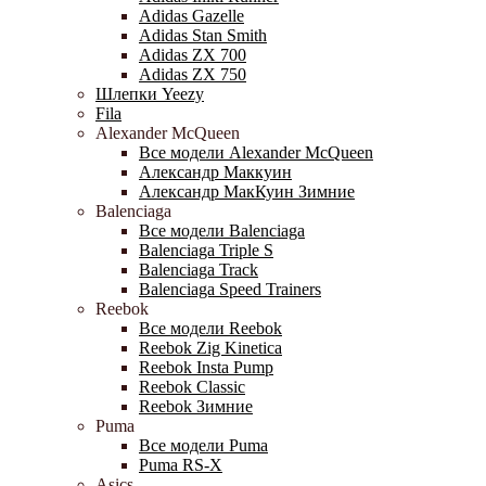
Adidas Gazelle
Adidas Stan Smith
Adidas ZX 700
Adidas ZX 750
Шлепки Yeezy
Fila
Alexander McQueen
Все модели Alexander McQueen
Александр Маккуин
Александр МакКуин Зимние
Balenciaga
Все модели Balenciaga
Balenciaga Triple S
Balenciaga Track
Balenciaga Speed Trainers
Reebok
Все модели Reebok
Reebok Zig Kinetica
Reebok Insta Pump
Reebok Classic
Reebok Зимние
Puma
Все модели Puma
Puma RS-X
Asics