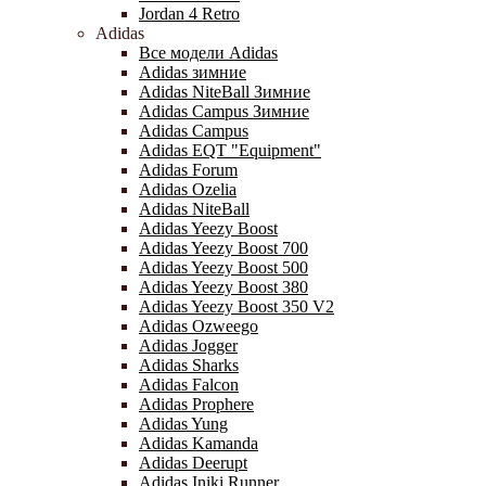
Jordan 4 Retro
Adidas
Все модели Adidas
Adidas зимние
Adidas NiteBall Зимние
Adidas Campus Зимние
Adidas Campus
Adidas EQT "Equipment"
Adidas Forum
Adidas Ozelia
Adidas NiteBall
Adidas Yeezy Boost
Adidas Yeezy Boost 700
Adidas Yeezy Boost 500
Adidas Yeezy Boost 380
Adidas Yeezy Boost 350 V2
Adidas Ozweego
Adidas Jogger
Adidas Sharks
Adidas Falcon
Adidas Prophere
Adidas Yung
Adidas Kamanda
Adidas Deerupt
Adidas Iniki Runner