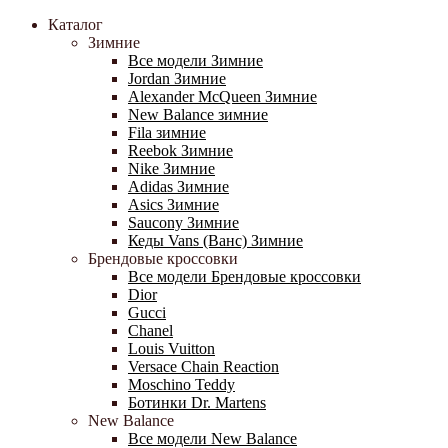
Каталог
Зимние
Все модели Зимние
Jordan Зимние
Alexander McQueen Зимние
New Balance зимние
Fila зимние
Reebok Зимние
Nike Зимние
Adidas Зимние
Asics Зимние
Saucony Зимние
Кеды Vans (Ванс) Зимние
Брендовые кроссовки
Все модели Брендовые кроссовки
Dior
Gucci
Chanel
Louis Vuitton
Versace Chain Reaction
Moschino Teddy
Ботинки Dr. Martens
New Balance
Все модели New Balance