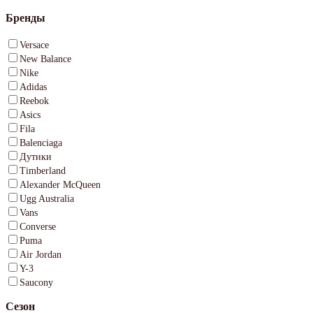
Бренды
Versace
New Balance
Nike
Adidas
Reebok
Asics
Fila
Balenciaga
Дутики
Timberland
Alexander McQueen
Ugg Australia
Vans
Converse
Puma
Air Jordan
Y-3
Saucony
Сезон