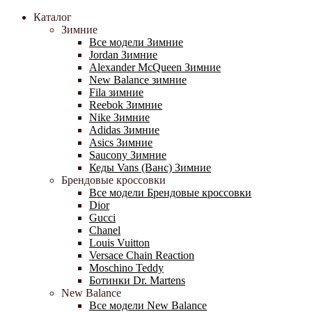
Каталог
Зимние
Все модели Зимние
Jordan Зимние
Alexander McQueen Зимние
New Balance зимние
Fila зимние
Reebok Зимние
Nike Зимние
Adidas Зимние
Asics Зимние
Saucony Зимние
Кеды Vans (Ванс) Зимние
Брендовые кроссовки
Все модели Брендовые кроссовки
Dior
Gucci
Chanel
Louis Vuitton
Versace Chain Reaction
Moschino Teddy
Ботинки Dr. Martens
New Balance
Все модели New Balance