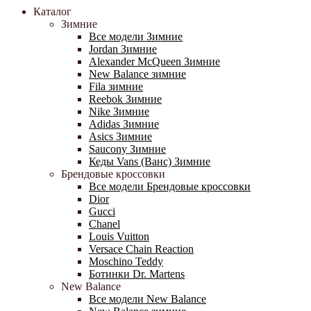
Каталог
Зимние
Все модели Зимние
Jordan Зимние
Alexander McQueen Зимние
New Balance зимние
Fila зимние
Reebok Зимние
Nike Зимние
Adidas Зимние
Asics Зимние
Saucony Зимние
Кеды Vans (Ванс) Зимние
Брендовые кроссовки
Все модели Брендовые кроссовки
Dior
Gucci
Chanel
Louis Vuitton
Versace Chain Reaction
Moschino Teddy
Ботинки Dr. Martens
New Balance
Все модели New Balance