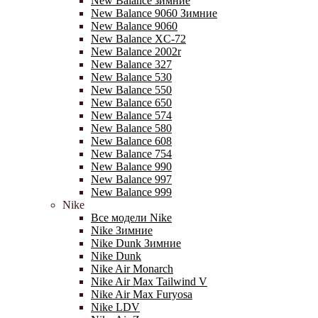
New Balance зимние
New Balance 9060 Зимние
New Balance 9060
New Balance XC-72
New Balance 2002r
New Balance 327
New Balance 530
New Balance 550
New Balance 650
New Balance 574
New Balance 580
New Balance 608
New Balance 754
New Balance 990
New Balance 997
New Balance 999
Nike
Все модели Nike
Nike Зимние
Nike Dunk Зимние
Nike Dunk
Nike Air Monarch
Nike Air Max Tailwind V
Nike Air Max Furyosa
Nike LDV