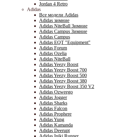
Jordan 4 Retro
Adidas
Все модели Adidas
Adidas зимние
Adidas NiteBall Зимние
Adidas Campus Зимние
Adidas Campus
Adidas EQT "Equipment"
Adidas Forum
Adidas Ozelia
Adidas NiteBall
Adidas Yeezy Boost
Adidas Yeezy Boost 700
Adidas Yeezy Boost 500
Adidas Yeezy Boost 380
Adidas Yeezy Boost 350 V2
Adidas Ozweego
Adidas Jogger
Adidas Sharks
Adidas Falcon
Adidas Prophere
Adidas Yung
Adidas Kamanda
Adidas Deerupt
Adidas Iniki Runner