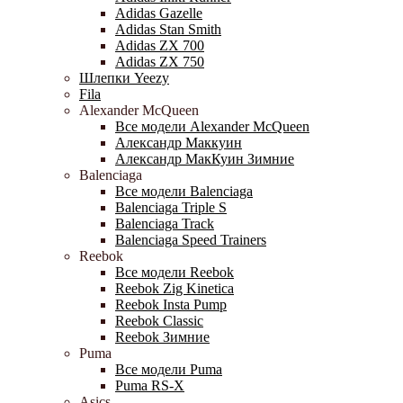
Adidas Gazelle
Adidas Stan Smith
Adidas ZX 700
Adidas ZX 750
Шлепки Yeezy
Fila
Alexander McQueen
Все модели Alexander McQueen
Александр Маккуин
Александр МакКуин Зимние
Balenciaga
Все модели Balenciaga
Balenciaga Triple S
Balenciaga Track
Balenciaga Speed Trainers
Reebok
Все модели Reebok
Reebok Zig Kinetica
Reebok Insta Pump
Reebok Classic
Reebok Зимние
Puma
Все модели Puma
Puma RS-X
Asics