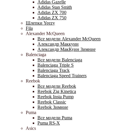
Adidas Gazelle
Adidas Stan Smith
Adidas ZX 700
Adidas ZX 750
Шлепки Yeezy
Fila
Alexander McQueen
Все модели Alexander McQueen
Александр Маккуин
Александр МакКуин Зимние
Balenciaga
Все модели Balenciaga
Balenciaga Triple S
Balenciaga Track
Balenciaga Speed Trainers
Reebok
Все модели Reebok
Reebok Zig Kinetica
Reebok Insta Pump
Reebok Classic
Reebok Зимние
Puma
Все модели Puma
Puma RS-X
Asics