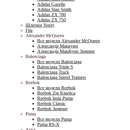
Adidas Gazelle
Adidas Stan Smith
Adidas ZX 700
Adidas ZX 750
Шлепки Yeezy
Fila
Alexander McQueen
Все модели Alexander McQueen
Александр Маккуин
Александр МакКуин Зимние
Balenciaga
Все модели Balenciaga
Balenciaga Triple S
Balenciaga Track
Balenciaga Speed Trainers
Reebok
Все модели Reebok
Reebok Zig Kinetica
Reebok Insta Pump
Reebok Classic
Reebok Зимние
Puma
Все модели Puma
Puma RS-X
Asics