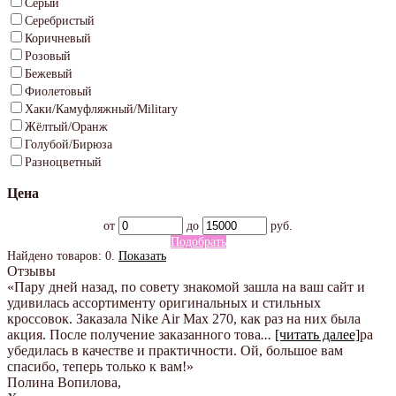
Серый
Серебристый
Коричневый
Розовый
Бежевый
Фиолетовый
Хаки/Камуфляжный/Military
Жёлтый/Оранж
Голубой/Бирюза
Разноцветный
Цена
от
до
руб.
Подобрать
Найдено товаров:
0
.
Показать
Отзывы
«Пару дней назад, по совету знакомой зашла на ваш сайт и
удивилась ассортименту оригинальных и стильных
кроссовок. Заказала Nike Air Max 270, как раз на них была
акция. После получение заказанного това
...
[читать далее]
ра
убедилась в качестве и практичности. Ой, большое вам
спасибо, теперь только к вам!
»
Полина Вопилова
,