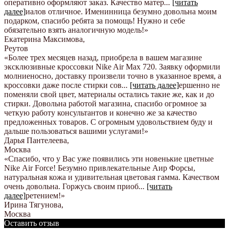
оперативно оформляют заказ. Качество матер
...
[читать
далее]
иалов отличное. Именинница безумно довольна моим
подарком, спасибо ребята за помощь! Нужно и себе
обязательно взять аналогичную модель!
»
Екатерина Максимова
,
Реутов
«Более трех месяцев назад, приобрела в вашем магазине
эксклюзивные кроссовки Nike Air Max 720. Заявку оформили
молниеносно, доставку произвели точно в указанное время, а
кроссовки даже после стирки сов
...
[читать далее]
ершенно не
поменяли свой цвет, материалы остались такие же, как и до
стирки. Довольна работой магазина, спасибо огромное за
четкую работу консультантов и конечно же за качество
предложенных товаров. С огромным удовольствием буду и
дальше пользоваться вашими услугами!
»
Дарья Пантелеева
,
Москва
«Спасибо, что у Вас уже появились эти новенькие цветные
Nike Аir Force! Безумно привлекательные Аир Форсы,
натуральная кожа и удивительная цветовая гамма. Качеством
очень довольна. Горжусь своим приоб
...
[читать
далее]
ретением!
»
Ирина Тягунова
,
Москва
Оставить отзыв