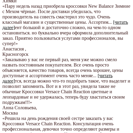
Химки
«Пару недель назад приобрела кроссовки New Balance Зимние
с Мехом чёрные. После доставки убедилась, что
производитель на совесть смастерил это чудо. Очень
классный магазин и существенные цены. Ассортим
...
[читать
далее]
ент большой и достаточно сложно, на чем-то одном
остановиться. но буквально вчера оформила дополнительный
заказ. Приятно пользоваться услугами профессионалов, вы
супер!
»
Анастасия
,
Красногорск
«Заказываю у вас не первый раз, меня уже можно смело
назвать постоянным покупателем. Все очень просто
объясняется, качество товаров, всегда очень хорошее, цены
доступные и ассортимент очень часто меняе
...
[читать
далее]
тся, всегда можно что-то подобрать такое, что выделит и
позволит запомнить. Вот и в этот раз, увидела такие не
обычные Кроссовки Versace Chain Reaction цветные и
леопардовые и не удержалась, теперь буду хвастаться своим
подружкам!!!
»
Анна Соловьева
,
Москва
«Решила на день рождения своей сестре заказать у вас
Кроссовки Versace Chain Reaction. Консультация очень
профессиональная, девочки точно определяют размеры и