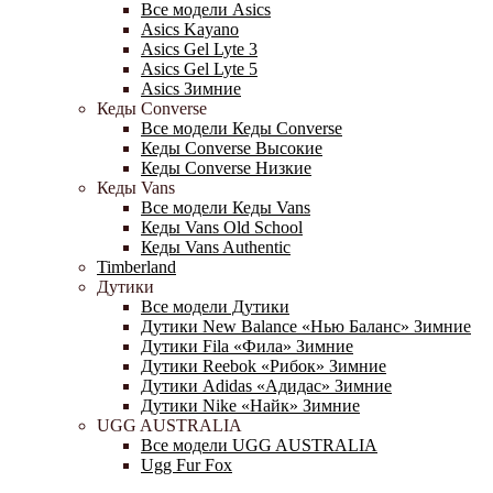
Все модели Asics
Asics Kayano
Asics Gel Lyte 3
Asics Gel Lyte 5
Asics Зимние
Кеды Converse
Все модели Кеды Converse
Кеды Converse Высокие
Кеды Converse Низкие
Кеды Vans
Все модели Кеды Vans
Кеды Vans Old School
Кеды Vans Authentic
Timberland
Дутики
Все модели Дутики
Дутики New Balance «Нью Баланс» Зимние
Дутики Fila «Фила» Зимние
Дутики Reebok «Рибок» Зимние
Дутики Adidas «Адидас» Зимние
Дутики Nike «Найк» Зимние
UGG AUSTRALIA
Все модели UGG AUSTRALIA
Ugg Fur Fox