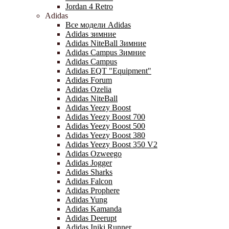
Jordan 4 Retro
Adidas
Все модели Adidas
Adidas зимние
Adidas NiteBall Зимние
Adidas Campus Зимние
Adidas Campus
Adidas EQT "Equipment"
Adidas Forum
Adidas Ozelia
Adidas NiteBall
Adidas Yeezy Boost
Adidas Yeezy Boost 700
Adidas Yeezy Boost 500
Adidas Yeezy Boost 380
Adidas Yeezy Boost 350 V2
Adidas Ozweego
Adidas Jogger
Adidas Sharks
Adidas Falcon
Adidas Prophere
Adidas Yung
Adidas Kamanda
Adidas Deerupt
Adidas Iniki Runner