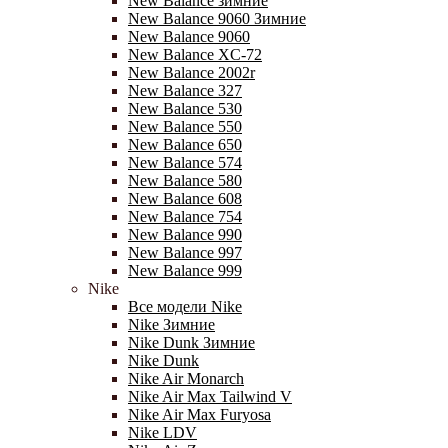
New Balance зимние
New Balance 9060 Зимние
New Balance 9060
New Balance XC-72
New Balance 2002r
New Balance 327
New Balance 530
New Balance 550
New Balance 650
New Balance 574
New Balance 580
New Balance 608
New Balance 754
New Balance 990
New Balance 997
New Balance 999
Nike
Все модели Nike
Nike Зимние
Nike Dunk Зимние
Nike Dunk
Nike Air Monarch
Nike Air Max Tailwind V
Nike Air Max Furyosa
Nike LDV