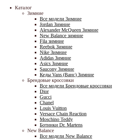
Каталог
Зимние
Все модели Зимние
Jordan Зимние
Alexander McQueen Зимние
New Balance зимние
Fila зимние
Reebok Зимние
Nike Зимние
Adidas Зимние
Asics Зимние
Saucony Зимние
Кеды Vans (Ванс) Зимние
Брендовые кроссовки
Все модели Брендовые кроссовки
Dior
Gucci
Chanel
Louis Vuitton
Versace Chain Reaction
Moschino Teddy
Ботинки Dr. Martens
New Balance
Все модели New Balance