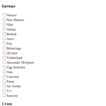
Бренды
Versace
New Balance
Nike
Adidas
Reebok
Asics
Fila
Balenciaga
Дутики
Timberland
Alexander McQueen
Ugg Australia
Vans
Converse
Puma
Air Jordan
Y-3
Saucony
Сезон