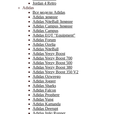
Jordan 4 Retro
Adidas
Все модели Adidas
Adidas зимние
Adidas NiteBall Зимние
Adidas Campus Зимние
Adidas Campus
Adidas EQT "Equipment"
Adidas Forum
Adidas Ozelia
Adidas NiteBall
Adidas Yeezy Boost
Adidas Yeezy Boost 700
Adidas Yeezy Boost 500
Adidas Yeezy Boost 380
Adidas Yeezy Boost 350 V2
Adidas Ozweego
Adidas Jogger
Adidas Sharks
Adidas Falcon
Adidas Prophere
Adidas Yung
Adidas Kamanda
Adidas Deerupt
Adidas Iniki Runner