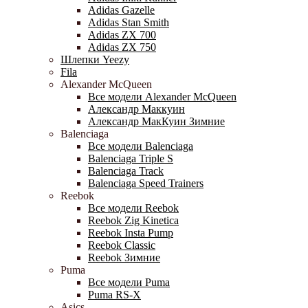
Adidas Gazelle
Adidas Stan Smith
Adidas ZX 700
Adidas ZX 750
Шлепки Yeezy
Fila
Alexander McQueen
Все модели Alexander McQueen
Александр Маккуин
Александр МакКуин Зимние
Balenciaga
Все модели Balenciaga
Balenciaga Triple S
Balenciaga Track
Balenciaga Speed Trainers
Reebok
Все модели Reebok
Reebok Zig Kinetica
Reebok Insta Pump
Reebok Classic
Reebok Зимние
Puma
Все модели Puma
Puma RS-X
Asics