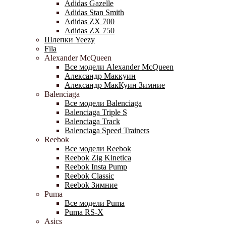
Adidas Gazelle
Adidas Stan Smith
Adidas ZX 700
Adidas ZX 750
Шлепки Yeezy
Fila
Alexander McQueen
Все модели Alexander McQueen
Александр Маккуин
Александр МакКуин Зимние
Balenciaga
Все модели Balenciaga
Balenciaga Triple S
Balenciaga Track
Balenciaga Speed Trainers
Reebok
Все модели Reebok
Reebok Zig Kinetica
Reebok Insta Pump
Reebok Classic
Reebok Зимние
Puma
Все модели Puma
Puma RS-X
Asics