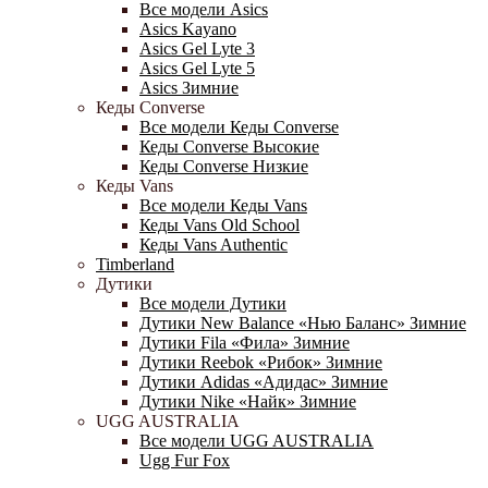
Все модели Asics
Asics Kayano
Asics Gel Lyte 3
Asics Gel Lyte 5
Asics Зимние
Кеды Converse
Все модели Кеды Converse
Кеды Converse Высокие
Кеды Converse Низкие
Кеды Vans
Все модели Кеды Vans
Кеды Vans Old School
Кеды Vans Authentic
Timberland
Дутики
Все модели Дутики
Дутики New Balance «Нью Баланс» Зимние
Дутики Fila «Фила» Зимние
Дутики Reebok «Рибок» Зимние
Дутики Adidas «Адидас» Зимние
Дутики Nike «Найк» Зимние
UGG AUSTRALIA
Все модели UGG AUSTRALIA
Ugg Fur Fox