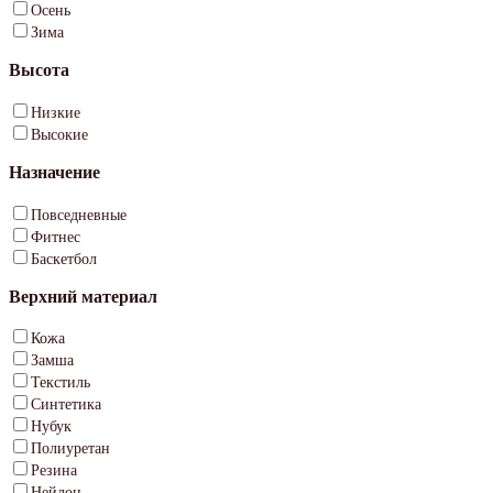
Осень
Зима
Высота
Низкие
Высокие
Назначение
Повседневные
Фитнес
Баскетбол
Верхний материал
Кожа
Замша
Текстиль
Синтетика
Нубук
Полиуретан
Резина
Нейлон