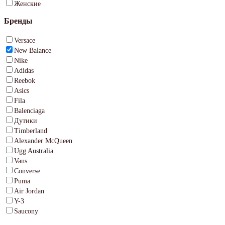
Женские
Бренды
Versace
New Balance
Nike
Adidas
Reebok
Asics
Fila
Balenciaga
Дутики
Timberland
Alexander McQueen
Ugg Australia
Vans
Converse
Puma
Air Jordan
Y-3
Saucony