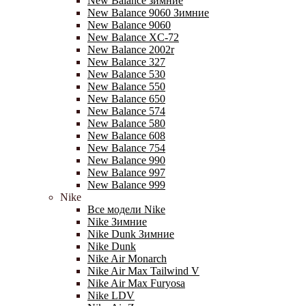
New Balance зимние
New Balance 9060 Зимние
New Balance 9060
New Balance XC-72
New Balance 2002r
New Balance 327
New Balance 530
New Balance 550
New Balance 650
New Balance 574
New Balance 580
New Balance 608
New Balance 754
New Balance 990
New Balance 997
New Balance 999
Nike
Все модели Nike
Nike Зимние
Nike Dunk Зимние
Nike Dunk
Nike Air Monarch
Nike Air Max Tailwind V
Nike Air Max Furyosa
Nike LDV