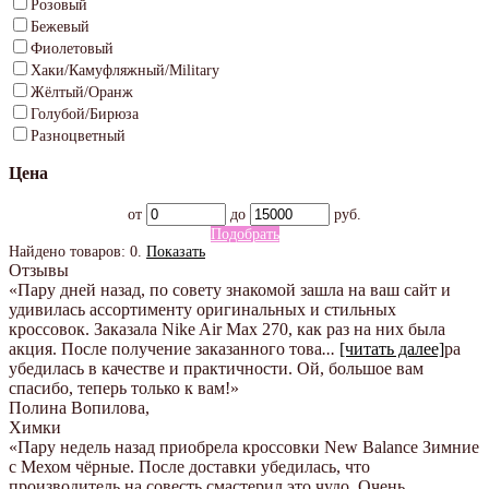
Розовый
Бежевый
Фиолетовый
Хаки/Камуфляжный/Military
Жёлтый/Оранж
Голубой/Бирюза
Разноцветный
Цена
от
до
руб.
Подобрать
Найдено товаров:
0
.
Показать
Отзывы
«Пару дней назад, по совету знакомой зашла на ваш сайт и
удивилась ассортименту оригинальных и стильных
кроссовок. Заказала Nike Air Max 270, как раз на них была
акция. После получение заказанного това
...
[читать далее]
ра
убедилась в качестве и практичности. Ой, большое вам
спасибо, теперь только к вам!
»
Полина Вопилова
,
Химки
«Пару недель назад приобрела кроссовки New Balance Зимние
с Мехом чёрные. После доставки убедилась, что
производитель на совесть смастерил это чудо. Очень