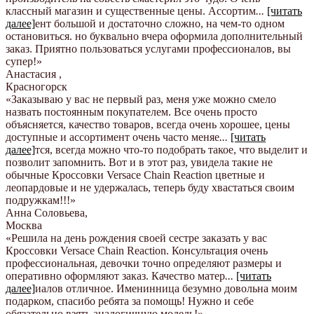
классный магазин и существенные цены. Ассортим
...
[читать
далее]
ент большой и достаточно сложно, на чем-то одном
остановиться. но буквально вчера оформила дополнительный
заказ. Приятно пользоваться услугами профессионалов, вы
супер!
»
Анастасия
,
Красногорск
«Заказываю у вас не первый раз, меня уже можно смело
назвать постоянным покупателем. Все очень просто
объясняется, качество товаров, всегда очень хорошее, цены
доступные и ассортимент очень часто меняе
...
[читать
далее]
тся, всегда можно что-то подобрать такое, что выделит и
позволит запомнить. Вот и в этот раз, увидела такие не
обычные Кроссовки Versace Chain Reaction цветные и
леопардовые и не удержалась, теперь буду хвастаться своим
подружкам!!!
»
Анна Соловьева
,
Москва
«Решила на день рождения своей сестре заказать у вас
Кроссовки Versace Chain Reaction. Консультация очень
профессиональная, девочки точно определяют размеры и
оперативно оформляют заказ. Качество матер
...
[читать
далее]
иалов отличное. Именинница безумно довольна моим
подарком, спасибо ребята за помощь! Нужно и себе
обязательно взять аналогичную модель!
»