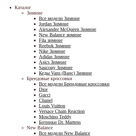
Каталог
Зимние
Все модели Зимние
Jordan Зимние
Alexander McQueen Зимние
New Balance зимние
Fila зимние
Reebok Зимние
Nike Зимние
Adidas Зимние
Asics Зимние
Saucony Зимние
Кеды Vans (Ванс) Зимние
Брендовые кроссовки
Все модели Брендовые кроссовки
Dior
Gucci
Chanel
Louis Vuitton
Versace Chain Reaction
Moschino Teddy
Ботинки Dr. Martens
New Balance
Все модели New Balance