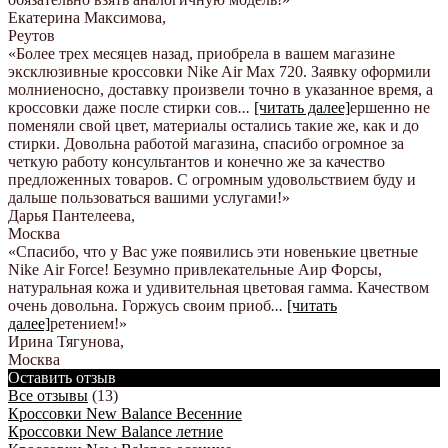
Екатерина Максимова
,
Реутов
«Более трех месяцев назад, приобрела в вашем магазине
эксклюзивные кроссовки Nike Air Max 720. Заявку оформили
молниеносно, доставку произвели точно в указанное время, а
кроссовки даже после стирки сов
...
[читать далее]
ершенно не
поменяли свой цвет, материалы остались такие же, как и до
стирки. Довольна работой магазина, спасибо огромное за
четкую работу консультантов и конечно же за качество
предложенных товаров. С огромным удовольствием буду и
дальше пользоваться вашими услугами!
»
Дарья Пантелеева
,
Москва
«Спасибо, что у Вас уже появились эти новенькие цветные
Nike Аir Force! Безумно привлекательные Аир Форсы,
натуральная кожа и удивительная цветовая гамма. Качеством
очень довольна. Горжусь своим приоб
...
[читать
далее]
ретением!
»
Ирина Тягунова
,
Москва
Оставить отзыв
Все отзывы
(13)
Кроссовки New Balance Весенние
Кроссовки New Balance летние