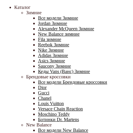
Каталог
Зимние
Все модели Зимние
Jordan Зимние
Alexander McQueen Зимние
New Balance зимние
Fila зимние
Reebok Зимние
Nike Зимние
Adidas Зимние
Asics Зимние
Saucony Зимние
Кеды Vans (Ванс) Зимние
Брендовые кроссовки
Все модели Брендовые кроссовки
Dior
Gucci
Chanel
Louis Vuitton
Versace Chain Reaction
Moschino Teddy
Ботинки Dr. Martens
New Balance
Все модели New Balance