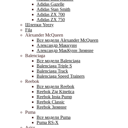
Adidas Gazelle
Adidas Stan Smith
Adidas ZX 700
Adidas ZX 750
Шлепки Yeezy
Fila
Alexander McQueen
Все модели Alexander McQueen
Александр Маккуин
Александр МакКуин Зимние
Balenciaga
Все модели Balenciaga
Balenciaga Triple S
Balenciaga Track
Balenciaga Speed Trainers
Reebok
Все модели Reebok
Reebok Zig Kinetica
Reebok Insta Pump
Reebok Classic
Reebok Зимние
Puma
Все модели Puma
Puma RS-X
Asics