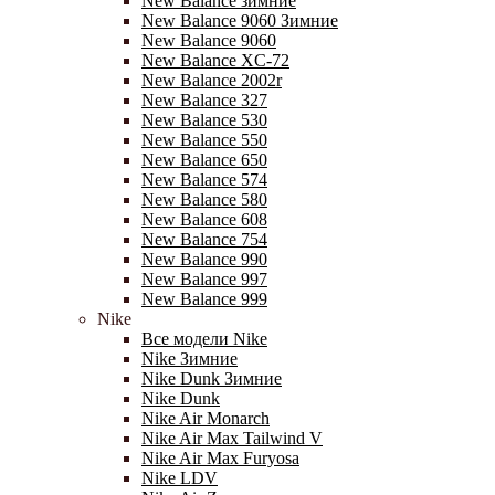
New Balance зимние
New Balance 9060 Зимние
New Balance 9060
New Balance XC-72
New Balance 2002r
New Balance 327
New Balance 530
New Balance 550
New Balance 650
New Balance 574
New Balance 580
New Balance 608
New Balance 754
New Balance 990
New Balance 997
New Balance 999
Nike
Все модели Nike
Nike Зимние
Nike Dunk Зимние
Nike Dunk
Nike Air Monarch
Nike Air Max Tailwind V
Nike Air Max Furyosa
Nike LDV