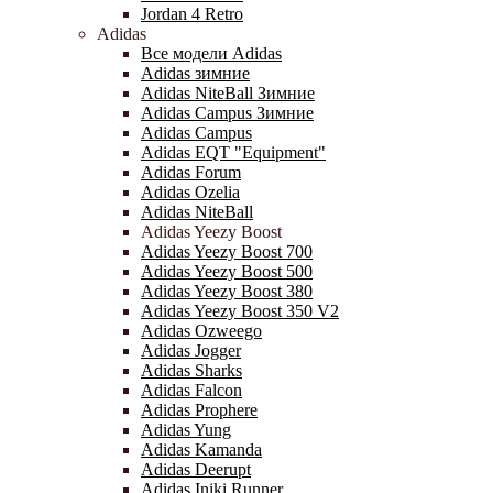
Jordan 4 Retro
Adidas
Все модели Adidas
Adidas зимние
Adidas NiteBall Зимние
Adidas Campus Зимние
Adidas Campus
Adidas EQT "Equipment"
Adidas Forum
Adidas Ozelia
Adidas NiteBall
Adidas Yeezy Boost
Adidas Yeezy Boost 700
Adidas Yeezy Boost 500
Adidas Yeezy Boost 380
Adidas Yeezy Boost 350 V2
Adidas Ozweego
Adidas Jogger
Adidas Sharks
Adidas Falcon
Adidas Prophere
Adidas Yung
Adidas Kamanda
Adidas Deerupt
Adidas Iniki Runner