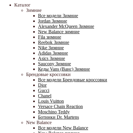
Каталог
Зимние
Все модели Зимние
Jordan Зимние
Alexander McQueen Зимние
New Balance зимние
Fila зимние
Reebok Зимние
Nike Зимние
Adidas Зимние
Asics Зимние
Saucony Зимние
Кеды Vans (Ванс) Зимние
Брендовые кроссовки
Все модели Брендовые кроссовки
Dior
Gucci
Chanel
Louis Vuitton
Versace Chain Reaction
Moschino Teddy
Ботинки Dr. Martens
New Balance
Все модели New Balance