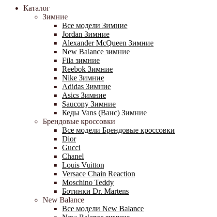
Каталог
Зимние
Все модели Зимние
Jordan Зимние
Alexander McQueen Зимние
New Balance зимние
Fila зимние
Reebok Зимние
Nike Зимние
Adidas Зимние
Asics Зимние
Saucony Зимние
Кеды Vans (Ванс) Зимние
Брендовые кроссовки
Все модели Брендовые кроссовки
Dior
Gucci
Chanel
Louis Vuitton
Versace Chain Reaction
Moschino Teddy
Ботинки Dr. Martens
New Balance
Все модели New Balance