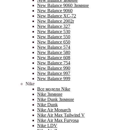
New Balance зимние
New Balance 9060 Зимние
New Balance 9060
New Balance XC-72
New Balance 2002r
New Balance 327
New Balance 530
New Balance 550
New Balance 650
New Balance 574
New Balance 580
New Balance 608
New Balance 754
New Balance 990
New Balance 997
New Balance 999
Nike
Все модели Nike
Nike Зимние
Nike Dunk Зимние
Nike Dunk
Nike Air Monarch
Nike Air Max Tailwind V
Nike Air Max Furyosa
Nike LDV