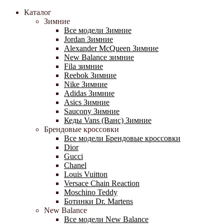
Каталог
Зимние
Все модели Зимние
Jordan Зимние
Alexander McQueen Зимние
New Balance зимние
Fila зимние
Reebok Зимние
Nike Зимние
Adidas Зимние
Asics Зимние
Saucony Зимние
Кеды Vans (Ванс) Зимние
Брендовые кроссовки
Все модели Брендовые кроссовки
Dior
Gucci
Chanel
Louis Vuitton
Versace Chain Reaction
Moschino Teddy
Ботинки Dr. Martens
New Balance
Все модели New Balance