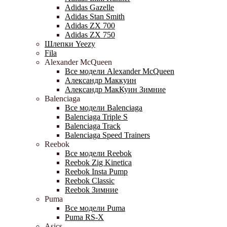
Adidas Gazelle
Adidas Stan Smith
Adidas ZX 700
Adidas ZX 750
Шлепки Yeezy
Fila
Alexander McQueen
Все модели Alexander McQueen
Александр Маккуин
Александр МакКуин Зимние
Balenciaga
Все модели Balenciaga
Balenciaga Triple S
Balenciaga Track
Balenciaga Speed Trainers
Reebok
Все модели Reebok
Reebok Zig Kinetica
Reebok Insta Pump
Reebok Classic
Reebok Зимние
Puma
Все модели Puma
Puma RS-X
Asics