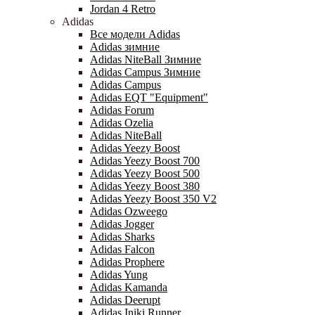
Jordan 4 Retro
Adidas
Все модели Adidas
Adidas зимние
Adidas NiteBall Зимние
Adidas Campus Зимние
Adidas Campus
Adidas EQT "Equipment"
Adidas Forum
Adidas Ozelia
Adidas NiteBall
Adidas Yeezy Boost
Adidas Yeezy Boost 700
Adidas Yeezy Boost 500
Adidas Yeezy Boost 380
Adidas Yeezy Boost 350 V2
Adidas Ozweego
Adidas Jogger
Adidas Sharks
Adidas Falcon
Adidas Prophere
Adidas Yung
Adidas Kamanda
Adidas Deerupt
Adidas Iniki Runner