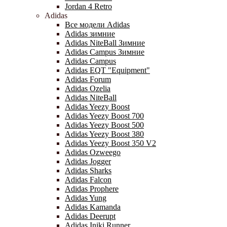
Jordan 4 Retro
Adidas
Все модели Adidas
Adidas зимние
Adidas NiteBall Зимние
Adidas Campus Зимние
Adidas Campus
Adidas EQT "Equipment"
Adidas Forum
Adidas Ozelia
Adidas NiteBall
Adidas Yeezy Boost
Adidas Yeezy Boost 700
Adidas Yeezy Boost 500
Adidas Yeezy Boost 380
Adidas Yeezy Boost 350 V2
Adidas Ozweego
Adidas Jogger
Adidas Sharks
Adidas Falcon
Adidas Prophere
Adidas Yung
Adidas Kamanda
Adidas Deerupt
Adidas Iniki Runner