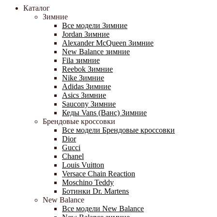
Каталог
Зимние
Все модели Зимние
Jordan Зимние
Alexander McQueen Зимние
New Balance зимние
Fila зимние
Reebok Зимние
Nike Зимние
Adidas Зимние
Asics Зимние
Saucony Зимние
Кеды Vans (Ванс) Зимние
Брендовые кроссовки
Все модели Брендовые кроссовки
Dior
Gucci
Chanel
Louis Vuitton
Versace Chain Reaction
Moschino Teddy
Ботинки Dr. Martens
New Balance
Все модели New Balance