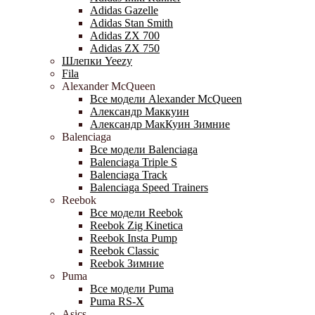
Adidas Gazelle
Adidas Stan Smith
Adidas ZX 700
Adidas ZX 750
Шлепки Yeezy
Fila
Alexander McQueen
Все модели Alexander McQueen
Александр Маккуин
Александр МакКуин Зимние
Balenciaga
Все модели Balenciaga
Balenciaga Triple S
Balenciaga Track
Balenciaga Speed Trainers
Reebok
Все модели Reebok
Reebok Zig Kinetica
Reebok Insta Pump
Reebok Classic
Reebok Зимние
Puma
Все модели Puma
Puma RS-X
Asics