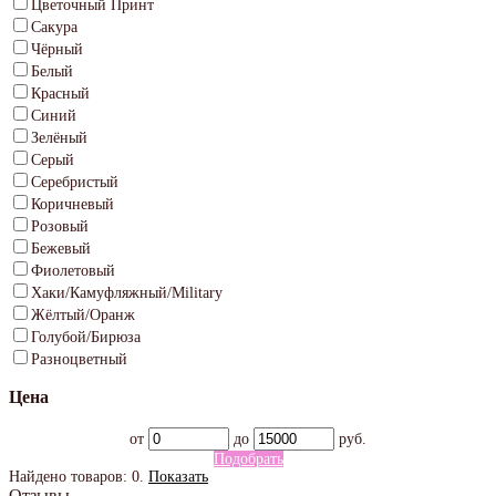
Цветочный Принт
Сакура
Чёрный
Белый
Красный
Синий
Зелёный
Серый
Серебристый
Коричневый
Розовый
Бежевый
Фиолетовый
Хаки/Камуфляжный/Military
Жёлтый/Оранж
Голубой/Бирюза
Разноцветный
Цена
от
до
руб.
Подобрать
Найдено товаров:
0
.
Показать
Отзывы