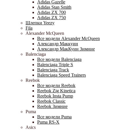
Adidas Gazelle
Adidas Stan Smith
Adidas ZX 700
Adidas ZX 750
Шлепки Yeezy
Fila
Alexander McQueen
Все модели Alexander McQueen
Александр Маккуин
Александр МакКуин Зимние
Balenciaga
Все модели Balenciaga
Balenciaga Triple S
Balenciaga Track
Balenciaga Speed Trainers
Reebok
Все модели Reebok
Reebok Zig Kinetica
Reebok Insta Pump
Reebok Classic
Reebok Зимние
Puma
Все модели Puma
Puma RS-X
Asics