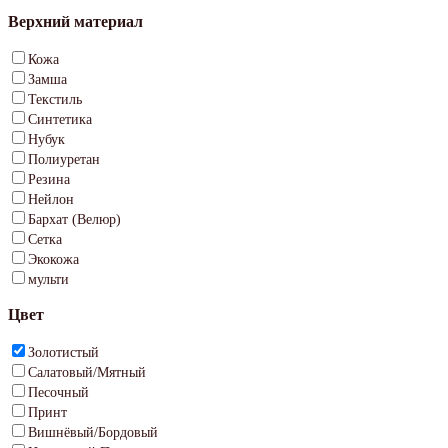
Верхний материал
Кожа
Замша
Текстиль
Синтетика
Нубук
Полиуретан
Резина
Нейлон
Бархат (Велюр)
Сетка
Экокожа
мульти
Цвет
Золотистый
Салатовый/Мятный
Песочный
Принт
Вишнёвый/Бордовый