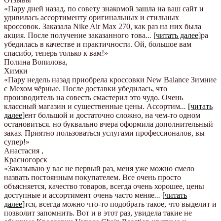
«Пару дней назад, по совету знакомой зашла на ваш сайт и
удивилась ассортименту оригинальных и стильных
кроссовок. Заказала Nike Air Max 270, как раз на них была
акция. После получение заказанного това
...
[читать далее]
ра
убедилась в качестве и практичности. Ой, большое вам
спасибо, теперь только к вам!
»
Полина Вопилова
,
Химки
«Пару недель назад приобрела кроссовки New Balance Зимние
с Мехом чёрные. После доставки убедилась, что
производитель на совесть смастерил это чудо. Очень
классный магазин и существенные цены. Ассортим
...
[читать
далее]
ент большой и достаточно сложно, на чем-то одном
остановиться. но буквально вчера оформила дополнительный
заказ. Приятно пользоваться услугами профессионалов, вы
супер!
»
Анастасия
,
Красногорск
«Заказываю у вас не первый раз, меня уже можно смело
назвать постоянным покупателем. Все очень просто
объясняется, качество товаров, всегда очень хорошее, цены
доступные и ассортимент очень часто меняе
...
[читать
далее]
тся, всегда можно что-то подобрать такое, что выделит и
позволит запомнить. Вот и в этот раз, увидела такие не