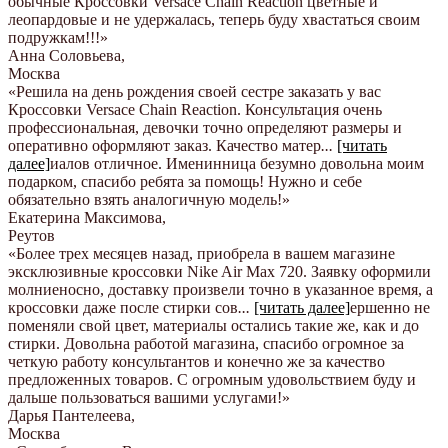
обычные Кроссовки Versace Chain Reaction цветные и
леопардовые и не удержалась, теперь буду хвастаться своим
подружкам!!!
»
Анна Соловьева
,
Москва
«Решила на день рождения своей сестре заказать у вас
Кроссовки Versace Chain Reaction. Консультация очень
профессиональная, девочки точно определяют размеры и
оперативно оформляют заказ. Качество матер
...
[читать
далее]
иалов отличное. Именинница безумно довольна моим
подарком, спасибо ребята за помощь! Нужно и себе
обязательно взять аналогичную модель!
»
Екатерина Максимова
,
Реутов
«Более трех месяцев назад, приобрела в вашем магазине
эксклюзивные кроссовки Nike Air Max 720. Заявку оформили
молниеносно, доставку произвели точно в указанное время, а
кроссовки даже после стирки сов
...
[читать далее]
ершенно не
поменяли свой цвет, материалы остались такие же, как и до
стирки. Довольна работой магазина, спасибо огромное за
четкую работу консультантов и конечно же за качество
предложенных товаров. С огромным удовольствием буду и
дальше пользоваться вашими услугами!
»
Дарья Пантелеева
,
Москва