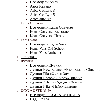
Все модели Asics
Asics Kayano
Asics Gel Lyte 3
Asics Gel Lyte 5
Asics Зимние
Кеды Converse
Все модели Кеды Converse
Кеды Converse Высокие
Кеды Converse Низкие
Кеды Vans
Все модели Кеды Vans
Кеды Vans Old School
Кеды Vans Authentic
Timberland
Дутики
Все модели Дутики
Дутики New Balance «Нью Баланс» Зимние
Дутики Fila «Фила» Зимние
Дутики Reebok «Рибок» Зимние
Дутики Adidas «Адидас» Зимние
Дутики Nike «Найк» Зимние
UGG AUSTRALIA
Все модели UGG AUSTRALIA
Ugg Fur Fox