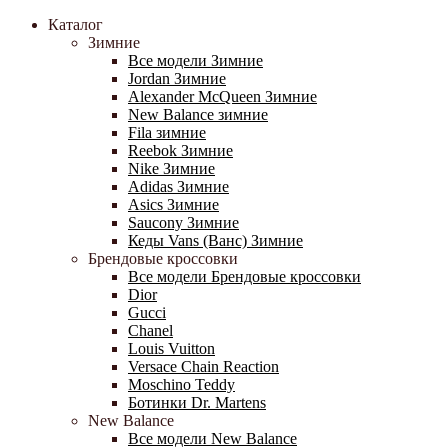
Каталог
Зимние
Все модели Зимние
Jordan Зимние
Alexander McQueen Зимние
New Balance зимние
Fila зимние
Reebok Зимние
Nike Зимние
Adidas Зимние
Asics Зимние
Saucony Зимние
Кеды Vans (Ванс) Зимние
Брендовые кроссовки
Все модели Брендовые кроссовки
Dior
Gucci
Chanel
Louis Vuitton
Versace Chain Reaction
Moschino Teddy
Ботинки Dr. Martens
New Balance
Все модели New Balance