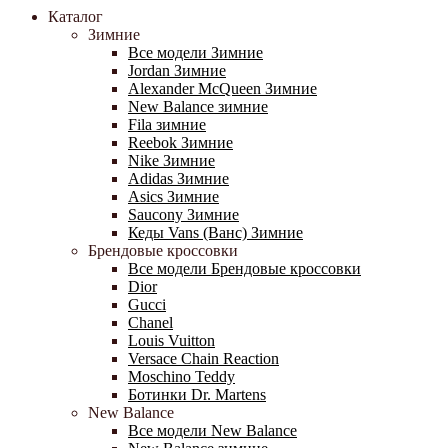
Каталог
Зимние
Все модели Зимние
Jordan Зимние
Alexander McQueen Зимние
New Balance зимние
Fila зимние
Reebok Зимние
Nike Зимние
Adidas Зимние
Asics Зимние
Saucony Зимние
Кеды Vans (Ванс) Зимние
Брендовые кроссовки
Все модели Брендовые кроссовки
Dior
Gucci
Chanel
Louis Vuitton
Versace Chain Reaction
Moschino Teddy
Ботинки Dr. Martens
New Balance
Все модели New Balance