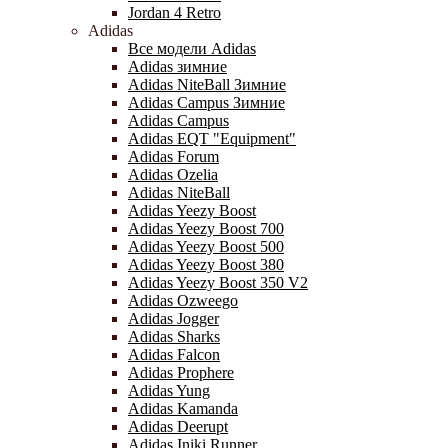
Jordan 4 Retro
Adidas
Все модели Adidas
Adidas зимние
Adidas NiteBall Зимние
Adidas Campus Зимние
Adidas Campus
Adidas EQT "Equipment"
Adidas Forum
Adidas Ozelia
Adidas NiteBall
Adidas Yeezy Boost
Adidas Yeezy Boost 700
Adidas Yeezy Boost 500
Adidas Yeezy Boost 380
Adidas Yeezy Boost 350 V2
Adidas Ozweego
Adidas Jogger
Adidas Sharks
Adidas Falcon
Adidas Prophere
Adidas Yung
Adidas Kamanda
Adidas Deerupt
Adidas Iniki Runner