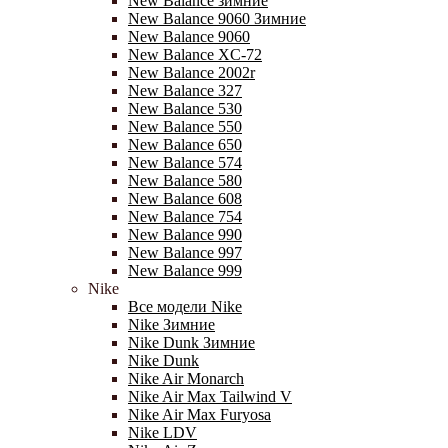
New Balance зимние
New Balance 9060 Зимние
New Balance 9060
New Balance XC-72
New Balance 2002r
New Balance 327
New Balance 530
New Balance 550
New Balance 650
New Balance 574
New Balance 580
New Balance 608
New Balance 754
New Balance 990
New Balance 997
New Balance 999
Nike
Все модели Nike
Nike Зимние
Nike Dunk Зимние
Nike Dunk
Nike Air Monarch
Nike Air Max Tailwind V
Nike Air Max Furyosa
Nike LDV