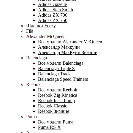
Adidas Gazelle
Adidas Stan Smith
Adidas ZX 700
Adidas ZX 750
Шлепки Yeezy
Fila
Alexander McQueen
Все модели Alexander McQueen
Александр Маккуин
Александр МакКуин Зимние
Balenciaga
Все модели Balenciaga
Balenciaga Triple S
Balenciaga Track
Balenciaga Speed Trainers
Reebok
Все модели Reebok
Reebok Zig Kinetica
Reebok Insta Pump
Reebok Classic
Reebok Зимние
Puma
Все модели Puma
Puma RS-X
Asics