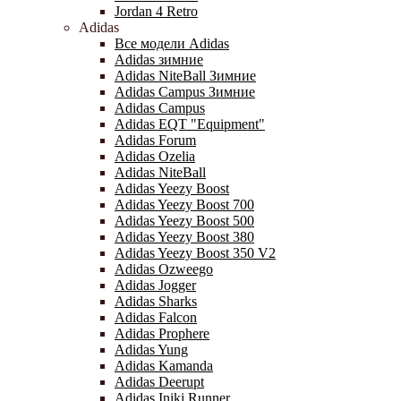
Jordan 4 Retro
Adidas
Все модели Adidas
Adidas зимние
Adidas NiteBall Зимние
Adidas Campus Зимние
Adidas Campus
Adidas EQT "Equipment"
Adidas Forum
Adidas Ozelia
Adidas NiteBall
Adidas Yeezy Boost
Adidas Yeezy Boost 700
Adidas Yeezy Boost 500
Adidas Yeezy Boost 380
Adidas Yeezy Boost 350 V2
Adidas Ozweego
Adidas Jogger
Adidas Sharks
Adidas Falcon
Adidas Prophere
Adidas Yung
Adidas Kamanda
Adidas Deerupt
Adidas Iniki Runner