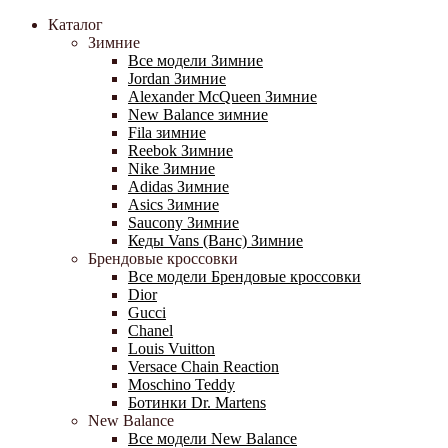
Каталог
Зимние
Все модели Зимние
Jordan Зимние
Alexander McQueen Зимние
New Balance зимние
Fila зимние
Reebok Зимние
Nike Зимние
Adidas Зимние
Asics Зимние
Saucony Зимние
Кеды Vans (Ванс) Зимние
Брендовые кроссовки
Все модели Брендовые кроссовки
Dior
Gucci
Chanel
Louis Vuitton
Versace Chain Reaction
Moschino Teddy
Ботинки Dr. Martens
New Balance
Все модели New Balance