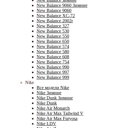
New Balance зимние
New Balance 9060 Зимние
New Balance 9060
New Balance XC-72
New Balance 2002r
New Balance 327
New Balance 530
New Balance 550
New Balance 650
New Balance 574
New Balance 580
New Balance 608
New Balance 754
New Balance 990
New Balance 997
New Balance 999
Nike
Все модели Nike
Nike Зимние
Nike Dunk Зимние
Nike Dunk
Nike Air Monarch
Nike Air Max Tailwind V
Nike Air Max Furyosa
Nike LDV