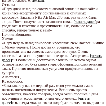
Найдено товаров:
0
.
Показать
Отзывы
«Пару дней назад, по совету знакомой зашла на ваш сайт и
удивилась ассортименту оригинальных и стильных
кроссовок. Заказала Nike Air Max 270, как раз на них была
акция. После получение заказанного това
...
[читать далее]
ра
убедилась в качестве и практичности. Ой, большое вам
спасибо, теперь только к вам!
»
Полина Вопилова
,
Химки
«Пару недель назад приобрела кроссовки New Balance Зимние
с Мехом чёрные. После доставки убедилась, что
производитель на совесть смастерил это чудо. Очень
классный магазин и существенные цены. Ассортим
...
[читать
далее]
ент большой и достаточно сложно, на чем-то одном
остановиться. но буквально вчера оформила дополнительный
заказ. Приятно пользоваться услугами профессионалов, вы
супер!
»
Анастасия
,
Красногорск
«Заказываю у вас не первый раз, меня уже можно смело
назвать постоянным покупателем. Все очень просто
объясняется, качество товаров, всегда очень хорошее, цены
доступные и ассортимент очень часто меняе
...
[читать
далее]
тся, всегда можно что-то подобрать такое, что выделит и