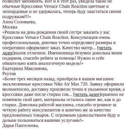
позволит запомнить. Вот и в этот раз, увидела такие не
обычные Кроссовки Versace Chain Reaction цветные и
леопардовые и не удержалась, теперь буду хвастаться своим
подружкам!!!
»
Анна Соловьева
,
Москва
«Решила на день рождения своей сестре заказать у вас
Кроссовки Versace Chain Reaction. Консультация очень
профессиональная, девочки точно определяют размеры и
оперативно оформляют заказ. Качество матер
...
[читать
далее]
иалов отличное. Именинница безумно довольна моим
подарком, спасибо ребята за помощь! Нужно и себе
обязательно взять аналогичную модель!
»
Екатерина Максимова
,
Реутов
«Более трех месяцев назад, приобрела в вашем магазине
эксклюзивные кроссовки Nike Air Max 720. Заявку оформили
молниеносно, доставку произвели точно в указанное время, а
кроссовки даже после стирки сов
...
[читать далее]
ершенно не
поменяли свой цвет, материалы остались такие же, как и до
стирки. Довольна работой магазина, спасибо огромное за
четкую работу консультантов и конечно же за качество
предложенных товаров. С огромным удовольствием буду и
дальше пользоваться вашими услугами!
»
Дарья Пантелеева
,