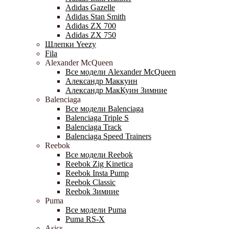
Adidas Gazelle
Adidas Stan Smith
Adidas ZX 700
Adidas ZX 750
Шлепки Yeezy
Fila
Alexander McQueen
Все модели Alexander McQueen
Александр Маккуин
Александр МакКуин Зимние
Balenciaga
Все модели Balenciaga
Balenciaga Triple S
Balenciaga Track
Balenciaga Speed Trainers
Reebok
Все модели Reebok
Reebok Zig Kinetica
Reebok Insta Pump
Reebok Classic
Reebok Зимние
Puma
Все модели Puma
Puma RS-X
Asics