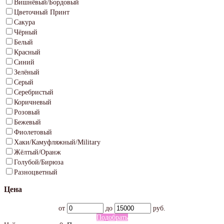
Вишнёвый/Бордовый
Цветочный Принт
Сакура
Чёрный
Белый
Красный
Синий
Зелёный
Серый
Серебристый
Коричневый
Розовый
Бежевый
Фиолетовый
Хаки/Камуфляжный/Military
Жёлтый/Оранж
Голубой/Бирюза
Разноцветный
Цена
от
до
руб.
Подобрать