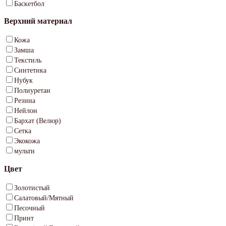
Баскетбол
Верхний материал
Кожа
Замша
Текстиль
Синтетика
Нубук
Полиуретан
Резина
Нейлон
Бархат (Велюр)
Сетка
Экокожа
мульти
Цвет
Золотистый
Салатовый/Мятный
Песочный
Принт