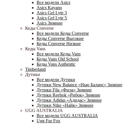
Все модели Asics
Asics Kayano
Asics Gel Lyte 3
Asics Gel Lyte 5
Asics Зимние
Кеды Converse
Все модели Кеды Converse
Кеды Converse Высокие
Кеды Converse Низкие
Кеды Vans
Все модели Кеды Vans
Кеды Vans Old School
Кеды Vans Authentic
Timberland
Дутики
Все модели Дутики
Дутики New Balance «Нью Баланс» Зимние
Дутики Fila «Фила» Зимние
Дутики Reebok «Рибок» Зимние
Дутики Adidas «Адидас» Зимние
Дутики Nike «Найк» Зимние
UGG AUSTRALIA
Все модели UGG AUSTRALIA
Ugg Fur Fox