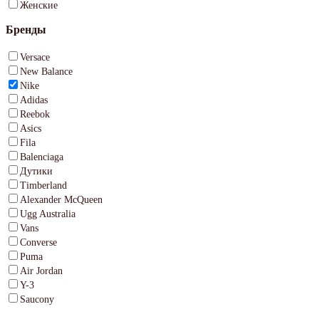
Женские
Бренды
Versace
New Balance
Nike
Adidas
Reebok
Asics
Fila
Balenciaga
Дутики
Timberland
Alexander McQueen
Ugg Australia
Vans
Converse
Puma
Air Jordan
Y-3
Saucony