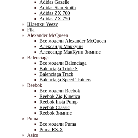
Adidas Gazelle
Adidas Stan Smith
Adidas ZX 700
Adidas ZX 750
Шлепки Yeezy
Fila
Alexander McQueen
Все модели Alexander McQueen
Александр Маккуин
Александр МакКуин Зимние
Balenciaga
Все модели Balenciaga
Balenciaga Triple S
Balenciaga Track
Balenciaga Speed Trainers
Reebok
Все модели Reebok
Reebok Zig Kinetica
Reebok Insta Pump
Reebok Classic
Reebok Зимние
Puma
Все модели Puma
Puma RS-X
Asics