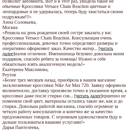
позволит запомнить. Вот и в этот раз, увидела такие не
обычные Кроссовки Versace Chain Reaction цветные и
леопардовые и не удержалась, теперь буду хвастаться своим
подружкам!!!
»
Анна Соловьева
,
Москва
«Решила на день рождения своей сестре заказать у вас
Кроссовки Versace Chain Reaction. Консультация очень
профессиональная, девочки точно определяют размеры и
оперативно оформляют заказ. Качество матер
...
[читать
далее]
иалов отличное. Именинница безумно довольна моим
подарком, спасибо ребята за помощь! Нужно и себе
обязательно взять аналогичную модель!
»
Екатерина Максимова
,
Реутов
«Более трех месяцев назад, приобрела в вашем магазине
эксклюзивные кроссовки Nike Air Max 720. Заявку оформили
молниеносно, доставку произвели точно в указанное время, а
кроссовки даже после стирки сов
...
[читать далее]
ершенно не
поменяли свой цвет, материалы остались такие же, как и до
стирки. Довольна работой магазина, спасибо огромное за
четкую работу консультантов и конечно же за качество
предложенных товаров. С огромным удовольствием буду и
дальше пользоваться вашими услугами!
»
Дарья Пантелеева
,