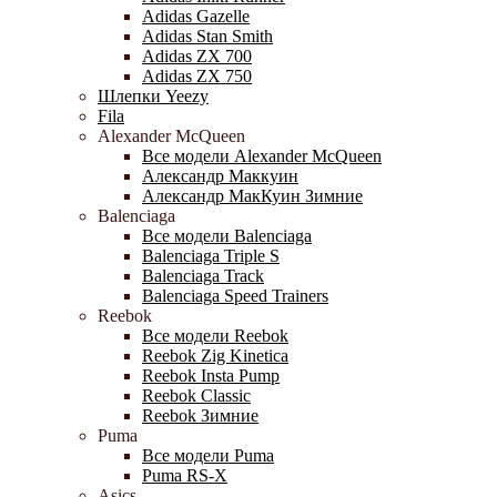
Adidas Gazelle
Adidas Stan Smith
Adidas ZX 700
Adidas ZX 750
Шлепки Yeezy
Fila
Alexander McQueen
Все модели Alexander McQueen
Александр Маккуин
Александр МакКуин Зимние
Balenciaga
Все модели Balenciaga
Balenciaga Triple S
Balenciaga Track
Balenciaga Speed Trainers
Reebok
Все модели Reebok
Reebok Zig Kinetica
Reebok Insta Pump
Reebok Classic
Reebok Зимние
Puma
Все модели Puma
Puma RS-X
Asics