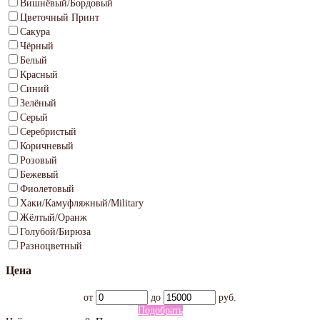
Вишнёвый/Бордовый
Цветочный Принт
Сакура
Чёрный
Белый
Красный
Синий
Зелёный
Серый
Серебристый
Коричневый
Розовый
Бежевый
Фиолетовый
Хаки/Камуфляжный/Military
Жёлтый/Оранж
Голубой/Бирюза
Разноцветный
Цена
от
до
руб.
Подобрать