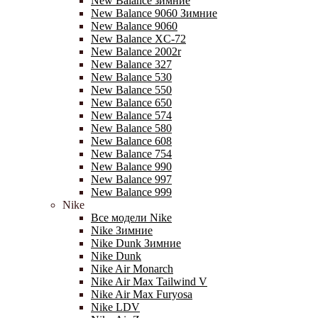
New Balance зимние
New Balance 9060 Зимние
New Balance 9060
New Balance XC-72
New Balance 2002r
New Balance 327
New Balance 530
New Balance 550
New Balance 650
New Balance 574
New Balance 580
New Balance 608
New Balance 754
New Balance 990
New Balance 997
New Balance 999
Nike
Все модели Nike
Nike Зимние
Nike Dunk Зимние
Nike Dunk
Nike Air Monarch
Nike Air Max Tailwind V
Nike Air Max Furyosa
Nike LDV