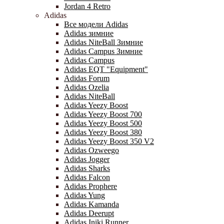
Jordan 4 Retro
Adidas
Все модели Adidas
Adidas зимние
Adidas NiteBall Зимние
Adidas Campus Зимние
Adidas Campus
Adidas EQT "Equipment"
Adidas Forum
Adidas Ozelia
Adidas NiteBall
Adidas Yeezy Boost
Adidas Yeezy Boost 700
Adidas Yeezy Boost 500
Adidas Yeezy Boost 380
Adidas Yeezy Boost 350 V2
Adidas Ozweego
Adidas Jogger
Adidas Sharks
Adidas Falcon
Adidas Prophere
Adidas Yung
Adidas Kamanda
Adidas Deerupt
Adidas Iniki Runner