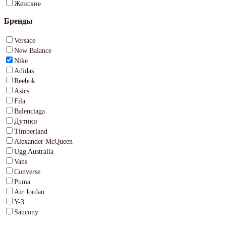
Женские
Бренды
Versace
New Balance
Nike
Adidas
Reebok
Asics
Fila
Balenciaga
Дутики
Timberland
Alexander McQueen
Ugg Australia
Vans
Converse
Puma
Air Jordan
Y-3
Saucony