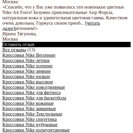
Москва
«Спасибо, что у Вас уже появились эти новенькие цветные
Nike Аir Force! Безумно привлекательные Аир Форсы,
натуральная кожа и удивительная цветовая гамма. Качеством
очень довольна. Горжусь своим приоб
...
[читать
далее]
ретением!
»
Ирина Тягунова
,
Москва
Оставить отзыв
Все отзывы
(13)
Кроссовки Nike Весенние
Кроссовки Nike летние
Кроссовки Nike осенние
Кроссовки Nike зимние
Кроссовки Nike низкие
Кроссовки Nike высокие
Кроссовки Nike повседневные
Кроссовки Nike для фитнеса
Кроссовки Nike для баскетбола
Кроссовки Nike кожаные
Кроссовки Nike замшевые
Кроссовки Nike Текстильные
Кроссовки Nike синтетика
Кроссовки Nike нубуковые
Кроссовки Nike полиуретановые