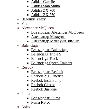
Adidas Gazelle
Adidas Stan Smith
Adidas ZX 700
Adidas ZX 750
Шлепки Yeezy
Fila
Alexander McQueen
Все модели Alexander McQueen
Александр Маккуин
Александр МакКуин Зимние
Balenciaga
Все модели Balenciaga
Balenciaga Triple S
Balenciaga Track
Balenciaga Speed Trainers
Reebok
Все модели Reebok
Reebok Zig Kinetica
Reebok Insta Pump
Reebok Classic
Reebok Зимние
Puma
Все модели Puma
Puma RS-X
Asics