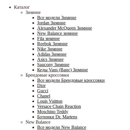
Каталог
Зимние
Все модели Зимние
Jordan Зимние
Alexander McQueen Зимние
New Balance зимние
Fila зимние
Reebok Зимние
Nike Зимние
Adidas Зимние
Asics Зимние
Saucony Зимние
Кеды Vans (Ванс) Зимние
Брендовые кроссовки
Все модели Брендовые кроссовки
Dior
Gucci
Chanel
Louis Vuitton
Versace Chain Reaction
Moschino Teddy
Ботинки Dr. Martens
New Balance
Все модели New Balance