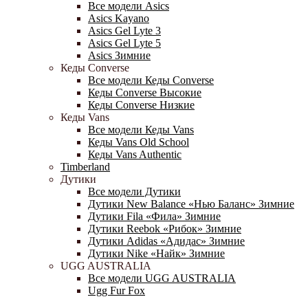
Все модели Asics
Asics Kayano
Asics Gel Lyte 3
Asics Gel Lyte 5
Asics Зимние
Кеды Converse
Все модели Кеды Converse
Кеды Converse Высокие
Кеды Converse Низкие
Кеды Vans
Все модели Кеды Vans
Кеды Vans Old School
Кеды Vans Authentic
Timberland
Дутики
Все модели Дутики
Дутики New Balance «Нью Баланс» Зимние
Дутики Fila «Фила» Зимние
Дутики Reebok «Рибок» Зимние
Дутики Adidas «Адидас» Зимние
Дутики Nike «Найк» Зимние
UGG AUSTRALIA
Все модели UGG AUSTRALIA
Ugg Fur Fox