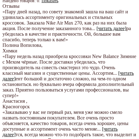
Найдено товаров:
0
.
Показать
Отзывы
«Пару дней назад, по совету знакомой зашла на ваш сайт и
удивилась ассортименту оригинальных и стильных
кроссовок. Заказала Nike Air Max 270, как раз на них была
акция. После получение заказанного това
...
[читать далее]
ра
убедилась в качестве и практичности. Ой, большое вам
спасибо, теперь только к вам!
»
Полина Вопилова
,
Химки
«Пару недель назад приобрела кроссовки New Balance Зимние
с Мехом чёрные. После доставки убедилась, что
производитель на совесть смастерил это чудо. Очень
классный магазин и существенные цены. Ассортим
...
[читать
далее]
ент большой и достаточно сложно, на чем-то одном
остановиться. но буквально вчера оформила дополнительный
заказ. Приятно пользоваться услугами профессионалов, вы
супер!
»
Анастасия
,
Красногорск
«Заказываю у вас не первый раз, меня уже можно смело
назвать постоянным покупателем. Все очень просто
объясняется, качество товаров, всегда очень хорошее, цены
доступные и ассортимент очень часто меняе
...
[читать
далее]
тся, всегда можно что-то подобрать такое, что выделит и