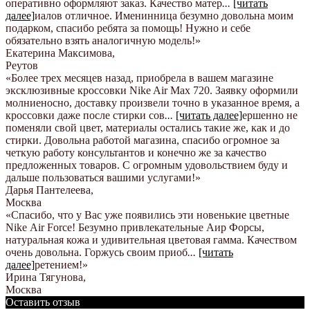
оперативно оформляют заказ. Качество матер
...
[читать
далее]
иалов отличное. Именинница безумно довольна моим
подарком, спасибо ребята за помощь! Нужно и себе
обязательно взять аналогичную модель!
»
Екатерина Максимова
,
Реутов
«Более трех месяцев назад, приобрела в вашем магазине
эксклюзивные кроссовки Nike Air Max 720. Заявку оформили
молниеносно, доставку произвели точно в указанное время, а
кроссовки даже после стирки сов
...
[читать далее]
ершенно не
поменяли свой цвет, материалы остались такие же, как и до
стирки. Довольна работой магазина, спасибо огромное за
четкую работу консультантов и конечно же за качество
предложенных товаров. С огромным удовольствием буду и
дальше пользоваться вашими услугами!
»
Дарья Пантелеева
,
Москва
«Спасибо, что у Вас уже появились эти новенькие цветные
Nike Аir Force! Безумно привлекательные Аир Форсы,
натуральная кожа и удивительная цветовая гамма. Качеством
очень довольна. Горжусь своим приоб
...
[читать
далее]
ретением!
»
Ирина Тягунова
,
Москва
Оставить отзыв