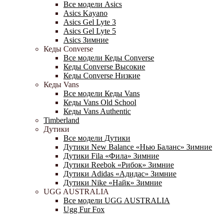
Все модели Asics
Asics Kayano
Asics Gel Lyte 3
Asics Gel Lyte 5
Asics Зимние
Кеды Converse
Все модели Кеды Converse
Кеды Converse Высокие
Кеды Converse Низкие
Кеды Vans
Все модели Кеды Vans
Кеды Vans Old School
Кеды Vans Authentic
Timberland
Дутики
Все модели Дутики
Дутики New Balance «Нью Баланс» Зимние
Дутики Fila «Фила» Зимние
Дутики Reebok «Рибок» Зимние
Дутики Adidas «Адидас» Зимние
Дутики Nike «Найк» Зимние
UGG AUSTRALIA
Все модели UGG AUSTRALIA
Ugg Fur Fox