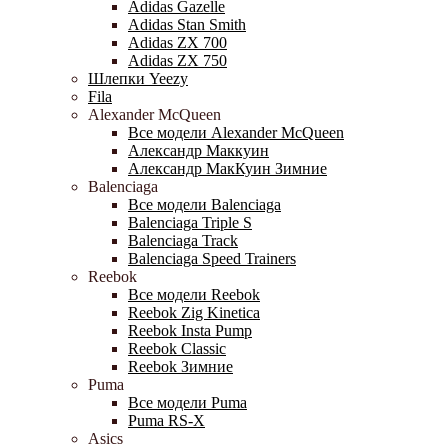
Adidas Gazelle
Adidas Stan Smith
Adidas ZX 700
Adidas ZX 750
Шлепки Yeezy
Fila
Alexander McQueen
Все модели Alexander McQueen
Александр Маккуин
Александр МакКуин Зимние
Balenciaga
Все модели Balenciaga
Balenciaga Triple S
Balenciaga Track
Balenciaga Speed Trainers
Reebok
Все модели Reebok
Reebok Zig Kinetica
Reebok Insta Pump
Reebok Classic
Reebok Зимние
Puma
Все модели Puma
Puma RS-X
Asics