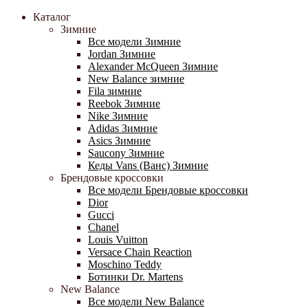
Каталог
Зимние
Все модели Зимние
Jordan Зимние
Alexander McQueen Зимние
New Balance зимние
Fila зимние
Reebok Зимние
Nike Зимние
Adidas Зимние
Asics Зимние
Saucony Зимние
Кеды Vans (Ванс) Зимние
Брендовые кроссовки
Все модели Брендовые кроссовки
Dior
Gucci
Chanel
Louis Vuitton
Versace Chain Reaction
Moschino Teddy
Ботинки Dr. Martens
New Balance
Все модели New Balance