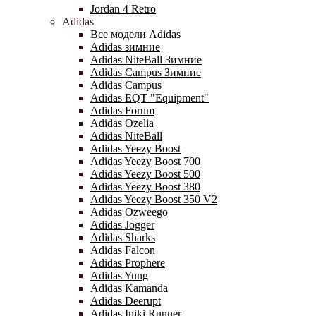
Jordan 4 Retro
Adidas
Все модели Adidas
Adidas зимние
Adidas NiteBall Зимние
Adidas Campus Зимние
Adidas Campus
Adidas EQT "Equipment"
Adidas Forum
Adidas Ozelia
Adidas NiteBall
Adidas Yeezy Boost
Adidas Yeezy Boost 700
Adidas Yeezy Boost 500
Adidas Yeezy Boost 380
Adidas Yeezy Boost 350 V2
Adidas Ozweego
Adidas Jogger
Adidas Sharks
Adidas Falcon
Adidas Prophere
Adidas Yung
Adidas Kamanda
Adidas Deerupt
Adidas Iniki Runner