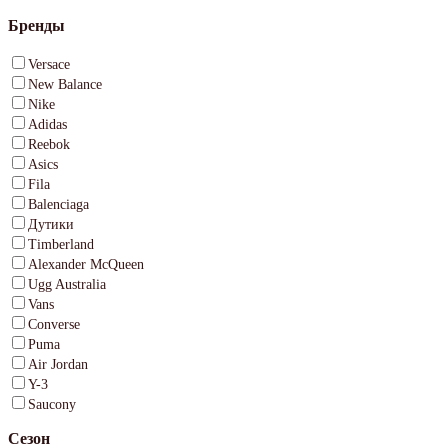
Бренды
Versace
New Balance
Nike
Adidas
Reebok
Asics
Fila
Balenciaga
Дутики
Timberland
Alexander McQueen
Ugg Australia
Vans
Converse
Puma
Air Jordan
Y-3
Saucony
Сезон