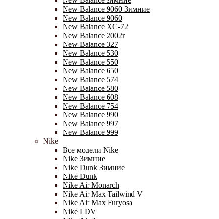
New Balance зимние
New Balance 9060 Зимние
New Balance 9060
New Balance XC-72
New Balance 2002r
New Balance 327
New Balance 530
New Balance 550
New Balance 650
New Balance 574
New Balance 580
New Balance 608
New Balance 754
New Balance 990
New Balance 997
New Balance 999
Nike
Все модели Nike
Nike Зимние
Nike Dunk Зимние
Nike Dunk
Nike Air Monarch
Nike Air Max Tailwind V
Nike Air Max Furyosa
Nike LDV