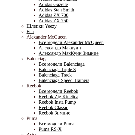
Adidas Gazelle
Adidas Stan Smith
Adidas ZX 700
Adidas ZX 750
Шлепки Yeezy
Fila
Alexander McQueen
Все модели Alexander McQueen
Александр Маккуин
Александр МакКуин Зимние
Balenciaga
Все модели Balenciaga
Balenciaga Triple S
Balenciaga Track
Balenciaga Speed Trainers
Reebok
Все модели Reebok
Reebok Zig Kinetica
Reebok Insta Pump
Reebok Classic
Reebok Зимние
Puma
Все модели Puma
Puma RS-X
Asics