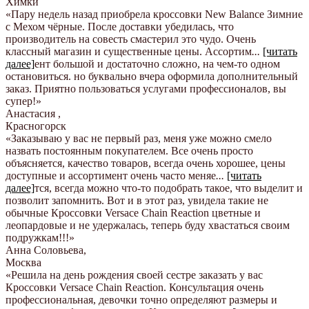
Химки
«Пару недель назад приобрела кроссовки New Balance Зимние
с Мехом чёрные. После доставки убедилась, что
производитель на совесть смастерил это чудо. Очень
классный магазин и существенные цены. Ассортим
...
[читать
далее]
ент большой и достаточно сложно, на чем-то одном
остановиться. но буквально вчера оформила дополнительный
заказ. Приятно пользоваться услугами профессионалов, вы
супер!
»
Анастасия
,
Красногорск
«Заказываю у вас не первый раз, меня уже можно смело
назвать постоянным покупателем. Все очень просто
объясняется, качество товаров, всегда очень хорошее, цены
доступные и ассортимент очень часто меняе
...
[читать
далее]
тся, всегда можно что-то подобрать такое, что выделит и
позволит запомнить. Вот и в этот раз, увидела такие не
обычные Кроссовки Versace Chain Reaction цветные и
леопардовые и не удержалась, теперь буду хвастаться своим
подружкам!!!
»
Анна Соловьева
,
Москва
«Решила на день рождения своей сестре заказать у вас
Кроссовки Versace Chain Reaction. Консультация очень
профессиональная, девочки точно определяют размеры и