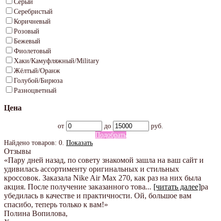
Серый
Серебристый
Коричневый
Розовый
Бежевый
Фиолетовый
Хаки/Камуфляжный/Military
Жёлтый/Оранж
Голубой/Бирюза
Разноцветный
Цена
от
до
руб.
Подобрать
Найдено товаров:
0
.
Показать
Отзывы
«Пару дней назад, по совету знакомой зашла на ваш сайт и
удивилась ассортименту оригинальных и стильных
кроссовок. Заказала Nike Air Max 270, как раз на них была
акция. После получение заказанного това
...
[читать далее]
ра
убедилась в качестве и практичности. Ой, большое вам
спасибо, теперь только к вам!
»
Полина Вопилова
,