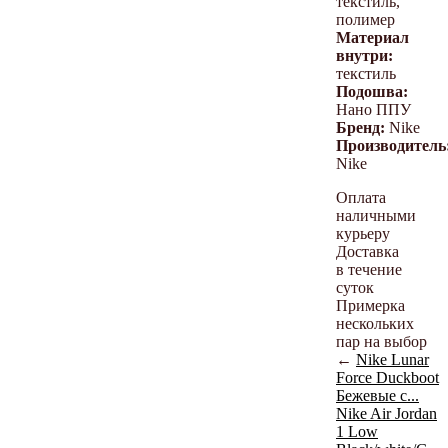
текстиль,
полимер
Материал
внутри:
текстиль
Подошва:
Нано ППУ
Бренд:
Nike
Производитель
Nike
Оплата
наличными
курьеру
Доставка
в течение
суток
Примерка
нескольких
пар на выбор
←
Nike Lunar
Force Duckboot
Бежевые с...
Nike Air Jordan
1 Low