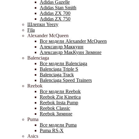
Adidas Gazelle
Adidas Stan Smith
Adidas ZX 700
Adidas ZX 750
Шлепки Yeezy
Fila
Alexander McQueen
Все модели Alexander McQueen
Александр Маккуин
Александр МакКуин Зимние
Balenciaga
Все модели Balenciaga
Balenciaga Triple S
Balenciaga Track
Balenciaga Speed Trainers
Reebok
Все модели Reebok
Reebok Zig Kinetica
Reebok Insta Pump
Reebok Classic
Reebok Зимние
Puma
Все модели Puma
Puma RS-X
Asics