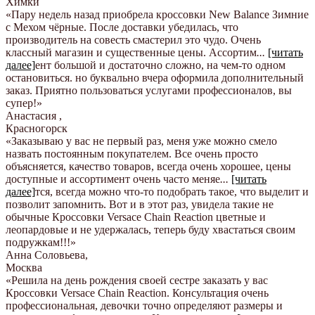
Химки
«Пару недель назад приобрела кроссовки New Balance Зимние
с Мехом чёрные. После доставки убедилась, что
производитель на совесть смастерил это чудо. Очень
классный магазин и существенные цены. Ассортим
...
[читать
далее]
ент большой и достаточно сложно, на чем-то одном
остановиться. но буквально вчера оформила дополнительный
заказ. Приятно пользоваться услугами профессионалов, вы
супер!
»
Анастасия
,
Красногорск
«Заказываю у вас не первый раз, меня уже можно смело
назвать постоянным покупателем. Все очень просто
объясняется, качество товаров, всегда очень хорошее, цены
доступные и ассортимент очень часто меняе
...
[читать
далее]
тся, всегда можно что-то подобрать такое, что выделит и
позволит запомнить. Вот и в этот раз, увидела такие не
обычные Кроссовки Versace Chain Reaction цветные и
леопардовые и не удержалась, теперь буду хвастаться своим
подружкам!!!
»
Анна Соловьева
,
Москва
«Решила на день рождения своей сестре заказать у вас
Кроссовки Versace Chain Reaction. Консультация очень
профессиональная, девочки точно определяют размеры и