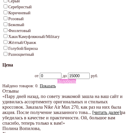
Серый
Серебристый
Коричневый
Розовый
Бежевый
Фиолетовый
Хаки/Камуфляжный/Military
Жёлтый/Оранж
Голубой/Бирюза
Разноцветный
Цена
от
до
руб.
Подобрать
Найдено товаров:
0
.
Показать
Отзывы
«Пару дней назад, по совету знакомой зашла на ваш сайт и
удивилась ассортименту оригинальных и стильных
кроссовок. Заказала Nike Air Max 270, как раз на них была
акция. После получение заказанного това
...
[читать далее]
ра
убедилась в качестве и практичности. Ой, большое вам
спасибо, теперь только к вам!
»
Полина Вопилова
,