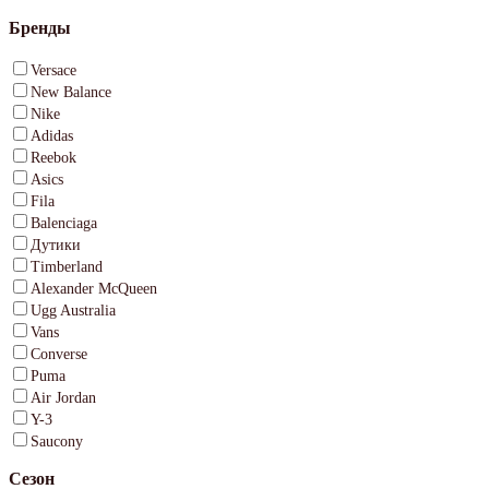
Бренды
Versace
New Balance
Nike
Adidas
Reebok
Asics
Fila
Balenciaga
Дутики
Timberland
Alexander McQueen
Ugg Australia
Vans
Converse
Puma
Air Jordan
Y-3
Saucony
Сезон