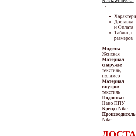
Black/white/G...
→
Характер
Доставка
и Оплата
Таблица
размеров
Модель:
Женская
Материал
снаружи:
текстиль,
полимер
Материал
внутри:
текстиль
Подошва:
Нано ППУ
Бренд:
Nike
Производитель
Nike
ДОСТА