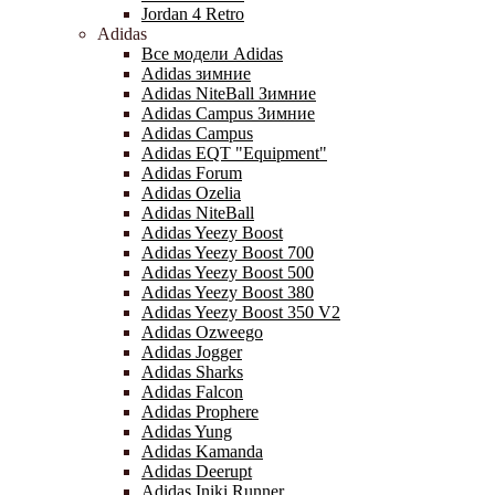
Jordan 4 Retro
Adidas
Все модели Adidas
Adidas зимние
Adidas NiteBall Зимние
Adidas Campus Зимние
Adidas Campus
Adidas EQT "Equipment"
Adidas Forum
Adidas Ozelia
Adidas NiteBall
Adidas Yeezy Boost
Adidas Yeezy Boost 700
Adidas Yeezy Boost 500
Adidas Yeezy Boost 380
Adidas Yeezy Boost 350 V2
Adidas Ozweego
Adidas Jogger
Adidas Sharks
Adidas Falcon
Adidas Prophere
Adidas Yung
Adidas Kamanda
Adidas Deerupt
Adidas Iniki Runner