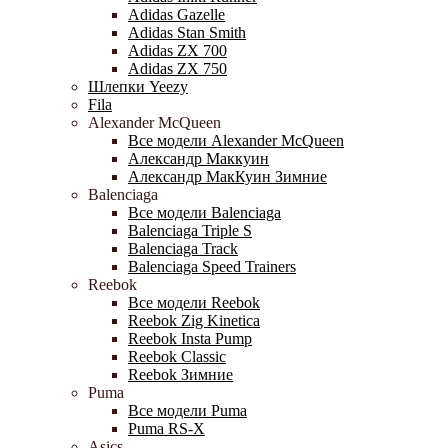
Adidas Gazelle
Adidas Stan Smith
Adidas ZX 700
Adidas ZX 750
Шлепки Yeezy
Fila
Alexander McQueen
Все модели Alexander McQueen
Александр Маккуин
Александр МакКуин Зимние
Balenciaga
Все модели Balenciaga
Balenciaga Triple S
Balenciaga Track
Balenciaga Speed Trainers
Reebok
Все модели Reebok
Reebok Zig Kinetica
Reebok Insta Pump
Reebok Classic
Reebok Зимние
Puma
Все модели Puma
Puma RS-X
Asics