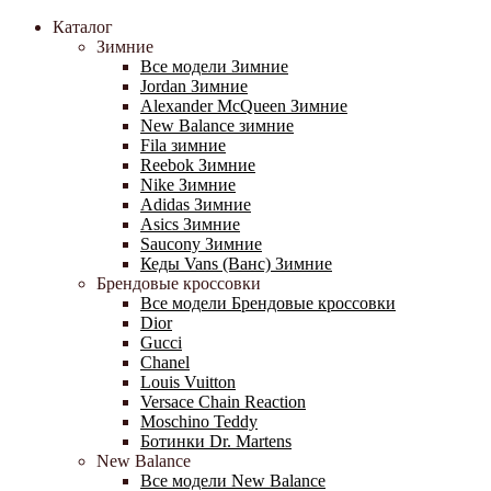
Каталог
Зимние
Все модели Зимние
Jordan Зимние
Alexander McQueen Зимние
New Balance зимние
Fila зимние
Reebok Зимние
Nike Зимние
Adidas Зимние
Asics Зимние
Saucony Зимние
Кеды Vans (Ванс) Зимние
Брендовые кроссовки
Все модели Брендовые кроссовки
Dior
Gucci
Chanel
Louis Vuitton
Versace Chain Reaction
Moschino Teddy
Ботинки Dr. Martens
New Balance
Все модели New Balance