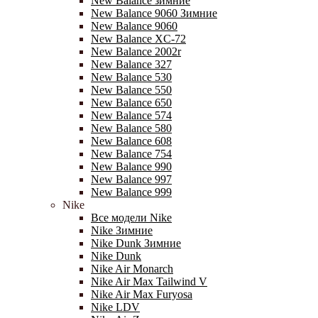
New Balance зимние
New Balance 9060 Зимние
New Balance 9060
New Balance XC-72
New Balance 2002r
New Balance 327
New Balance 530
New Balance 550
New Balance 650
New Balance 574
New Balance 580
New Balance 608
New Balance 754
New Balance 990
New Balance 997
New Balance 999
Nike
Все модели Nike
Nike Зимние
Nike Dunk Зимние
Nike Dunk
Nike Air Monarch
Nike Air Max Tailwind V
Nike Air Max Furyosa
Nike LDV