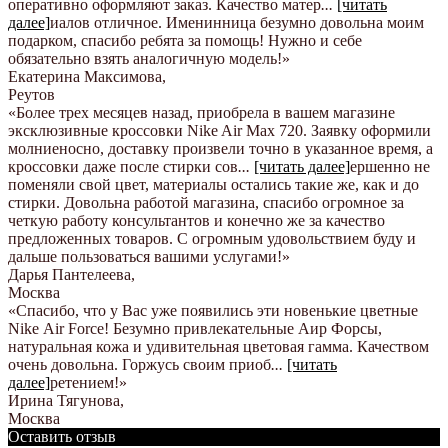
оперативно оформляют заказ. Качество матер
...
[читать
далее]
иалов отличное. Именинница безумно довольна моим
подарком, спасибо ребята за помощь! Нужно и себе
обязательно взять аналогичную модель!
»
Екатерина Максимова
,
Реутов
«Более трех месяцев назад, приобрела в вашем магазине
эксклюзивные кроссовки Nike Air Max 720. Заявку оформили
молниеносно, доставку произвели точно в указанное время, а
кроссовки даже после стирки сов
...
[читать далее]
ершенно не
поменяли свой цвет, материалы остались такие же, как и до
стирки. Довольна работой магазина, спасибо огромное за
четкую работу консультантов и конечно же за качество
предложенных товаров. С огромным удовольствием буду и
дальше пользоваться вашими услугами!
»
Дарья Пантелеева
,
Москва
«Спасибо, что у Вас уже появились эти новенькие цветные
Nike Аir Force! Безумно привлекательные Аир Форсы,
натуральная кожа и удивительная цветовая гамма. Качеством
очень довольна. Горжусь своим приоб
...
[читать
далее]
ретением!
»
Ирина Тягунова
,
Москва
Оставить отзыв