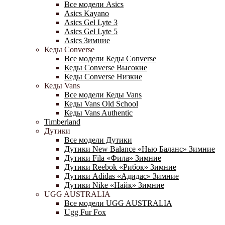
Все модели Asics
Asics Kayano
Asics Gel Lyte 3
Asics Gel Lyte 5
Asics Зимние
Кеды Converse
Все модели Кеды Converse
Кеды Converse Высокие
Кеды Converse Низкие
Кеды Vans
Все модели Кеды Vans
Кеды Vans Old School
Кеды Vans Authentic
Timberland
Дутики
Все модели Дутики
Дутики New Balance «Нью Баланс» Зимние
Дутики Fila «Фила» Зимние
Дутики Reebok «Рибок» Зимние
Дутики Adidas «Адидас» Зимние
Дутики Nike «Найк» Зимние
UGG AUSTRALIA
Все модели UGG AUSTRALIA
Ugg Fur Fox