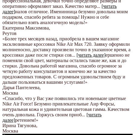
профессиональная, девочки точно определяют размеры и
оперативно оформляют заказ. Качество матер
...
[читать
далее]
иалов отличное. Именинница безумно довольна моим
подарком, спасибо ребята за помощь! Нужно и себе
обязательно взять аналогичную модель!
»
Екатерина Максимова
,
Реутов
«Более трех месяцев назад, приобрела в вашем магазине
эксклюзивные кроссовки Nike Air Max 720. Заявку оформили
молниеносно, доставку произвели точно в указанное время, а
кроссовки даже после стирки сов
...
[читать далее]
ершенно не
поменяли свой цвет, материалы остались такие же, как и до
стирки. Довольна работой магазина, спасибо огромное за
четкую работу консультантов и конечно же за качество
предложенных товаров. С огромным удовольствием буду и
дальше пользоваться вашими услугами!
»
Дарья Пантелеева
,
Москва
«Спасибо, что у Вас уже появились эти новенькие цветные
Nike Аir Force! Безумно привлекательные Аир Форсы,
натуральная кожа и удивительная цветовая гамма. Качеством
очень довольна. Горжусь своим приоб
...
[читать
далее]
ретением!
»
Ирина Тягунова
,
Москва