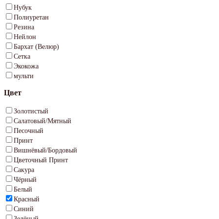
Нубук
Полиуретан
Резина
Нейлон
Бархат (Велюр)
Сетка
Экокожа
мульти
Цвет
Золотистый
Салатовый/Мятный
Песочный
Принт
Вишнёвый/Бордовый
Цветочный Принт
Сакура
Чёрный
Белый
Красный
Синий
Зелёный