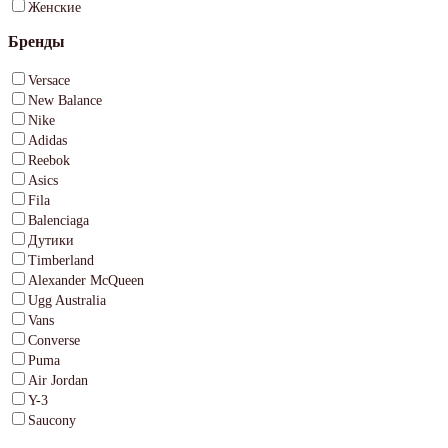
Женские
Бренды
Versace
New Balance
Nike
Adidas
Reebok
Asics
Fila
Balenciaga
Дутики
Timberland
Alexander McQueen
Ugg Australia
Vans
Converse
Puma
Air Jordan
Y-3
Saucony