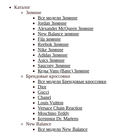
Каталог
Зимние
Все модели Зимние
Jordan Зимние
Alexander McQueen Зимние
New Balance зимние
Fila зимние
Reebok Зимние
Nike Зимние
Adidas Зимние
Asics Зимние
Saucony Зимние
Кеды Vans (Ванс) Зимние
Брендовые кроссовки
Все модели Брендовые кроссовки
Dior
Gucci
Chanel
Louis Vuitton
Versace Chain Reaction
Moschino Teddy
Ботинки Dr. Martens
New Balance
Все модели New Balance