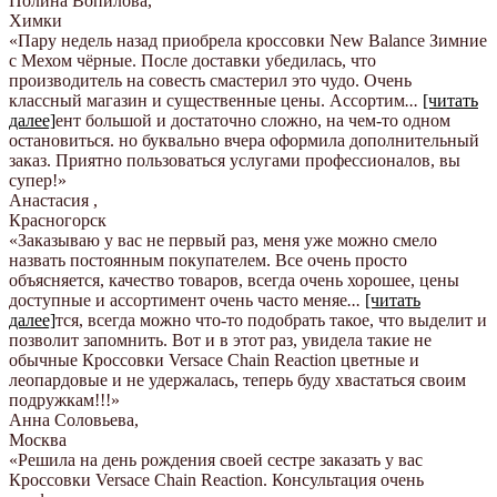
Полина Вопилова
,
Химки
«Пару недель назад приобрела кроссовки New Balance Зимние
с Мехом чёрные. После доставки убедилась, что
производитель на совесть смастерил это чудо. Очень
классный магазин и существенные цены. Ассортим
...
[читать
далее]
ент большой и достаточно сложно, на чем-то одном
остановиться. но буквально вчера оформила дополнительный
заказ. Приятно пользоваться услугами профессионалов, вы
супер!
»
Анастасия
,
Красногорск
«Заказываю у вас не первый раз, меня уже можно смело
назвать постоянным покупателем. Все очень просто
объясняется, качество товаров, всегда очень хорошее, цены
доступные и ассортимент очень часто меняе
...
[читать
далее]
тся, всегда можно что-то подобрать такое, что выделит и
позволит запомнить. Вот и в этот раз, увидела такие не
обычные Кроссовки Versace Chain Reaction цветные и
леопардовые и не удержалась, теперь буду хвастаться своим
подружкам!!!
»
Анна Соловьева
,
Москва
«Решила на день рождения своей сестре заказать у вас
Кроссовки Versace Chain Reaction. Консультация очень