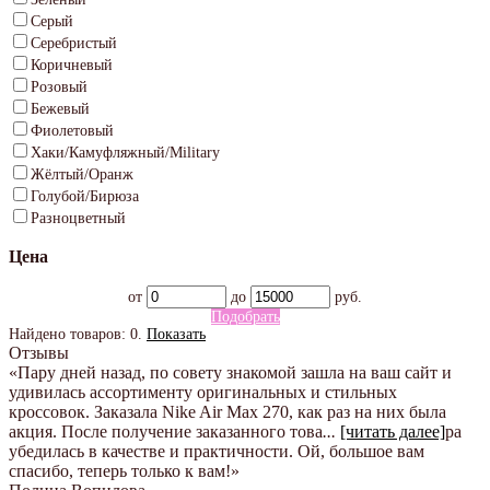
Серый
Серебристый
Коричневый
Розовый
Бежевый
Фиолетовый
Хаки/Камуфляжный/Military
Жёлтый/Оранж
Голубой/Бирюза
Разноцветный
Цена
от
до
руб.
Подобрать
Найдено товаров:
0
.
Показать
Отзывы
«Пару дней назад, по совету знакомой зашла на ваш сайт и
удивилась ассортименту оригинальных и стильных
кроссовок. Заказала Nike Air Max 270, как раз на них была
акция. После получение заказанного това
...
[читать далее]
ра
убедилась в качестве и практичности. Ой, большое вам
спасибо, теперь только к вам!
»