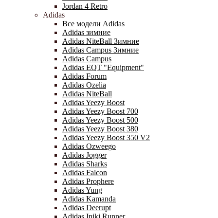
Jordan 4 Retro
Adidas
Все модели Adidas
Adidas зимние
Adidas NiteBall Зимние
Adidas Campus Зимние
Adidas Campus
Adidas EQT "Equipment"
Adidas Forum
Adidas Ozelia
Adidas NiteBall
Adidas Yeezy Boost
Adidas Yeezy Boost 700
Adidas Yeezy Boost 500
Adidas Yeezy Boost 380
Adidas Yeezy Boost 350 V2
Adidas Ozweego
Adidas Jogger
Adidas Sharks
Adidas Falcon
Adidas Prophere
Adidas Yung
Adidas Kamanda
Adidas Deerupt
Adidas Iniki Runner