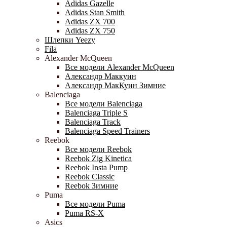
Adidas Gazelle
Adidas Stan Smith
Adidas ZX 700
Adidas ZX 750
Шлепки Yeezy
Fila
Alexander McQueen
Все модели Alexander McQueen
Александр Маккуин
Александр МакКуин Зимние
Balenciaga
Все модели Balenciaga
Balenciaga Triple S
Balenciaga Track
Balenciaga Speed Trainers
Reebok
Все модели Reebok
Reebok Zig Kinetica
Reebok Insta Pump
Reebok Classic
Reebok Зимние
Puma
Все модели Puma
Puma RS-X
Asics