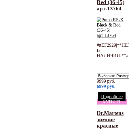
Red (36-45)
арт-13764
##EF2929|**НЕ
В
НАЛИЧИИ!**#
9999
руб.
6999
руб.
Подробнее
КУПИТЬ
Dr.Martens
зимние
красные