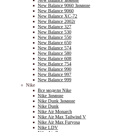
New Balance зимние
New Balance 9060 Зимние
New Balance 9060
New Balance XC-72
New Balance 2002r
New Balance 327
New Balance 530
New Balance 550
New Balance 650
New Balance 574
New Balance 580
New Balance 608
New Balance 754
New Balance 990
New Balance 997
New Balance 999
Nike
Все модели Nike
Nike Зимние
Nike Dunk Зимние
Nike Dunk
Nike Air Monarch
Nike Air Max Tailwind V
Nike Air Max Furyosa
Nike LDV