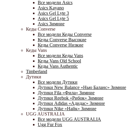
Все модели Asics
Asics Kayano
Asics Gel Lyte 3
Asics Gel Lyte 5
Asics Зимние
Кеды Converse
Все модели Кеды Converse
Кеды Converse Высокие
Кеды Converse Низкие
Кеды Vans
Все модели Кеды Vans
Кеды Vans Old School
Кеды Vans Authentic
Timberland
Дутики
Все модели Дутики
Дутики New Balance «Нью Баланс» Зимние
Дутики Fila «Фила» Зимние
Дутики Reebok «Рибок» Зимние
Дутики Adidas «Адидас» Зимние
Дутики Nike «Найк» Зимние
UGG AUSTRALIA
Все модели UGG AUSTRALIA
Ugg Fur Fox