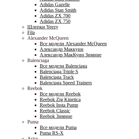
Adidas Gazelle
Adidas Stan Smith
Adidas ZX 700
Adidas ZX 750
Шлепки Yeezy
Fila
Alexander McQueen
Все модели Alexander McQueen
Александр Маккуин
Александр МакКуин Зимние
Balenciaga
Все модели Balenciaga
Balenciaga Triple S
Balenciaga Track
Balenciaga Speed Trainers
Reebok
Все модели Reebok
Reebok Zig Kinetica
Reebok Insta Pump
Reebok Classic
Reebok Зимние
Puma
Все модели Puma
Puma RS-X
Asics