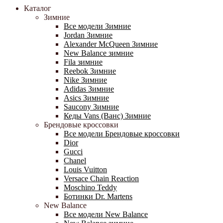
Каталог
Зимние
Все модели Зимние
Jordan Зимние
Alexander McQueen Зимние
New Balance зимние
Fila зимние
Reebok Зимние
Nike Зимние
Adidas Зимние
Asics Зимние
Saucony Зимние
Кеды Vans (Ванс) Зимние
Брендовые кроссовки
Все модели Брендовые кроссовки
Dior
Gucci
Chanel
Louis Vuitton
Versace Chain Reaction
Moschino Teddy
Ботинки Dr. Martens
New Balance
Все модели New Balance