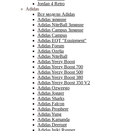
Jordan 4 Retro
Adidas
Все модели Adidas
Adidas зимние
Adidas NiteBall Зимние
Adidas Campus Зимние
Adidas Campus
Adidas EQT "Equipment"
Adidas Forum
Adidas Ozelia
Adidas NiteBall
Adidas Yeezy Boost
Adidas Yeezy Boost 700
Adidas Yeezy Boost 500
Adidas Yeezy Boost 380
Adidas Yeezy Boost 350 V2
Adidas Ozweego
Adidas Jogger
Adidas Sharks
Adidas Falcon
Adidas Prophere
Adidas Yung
Adidas Kamanda
Adidas Deerupt
Adidas Iniki Runner