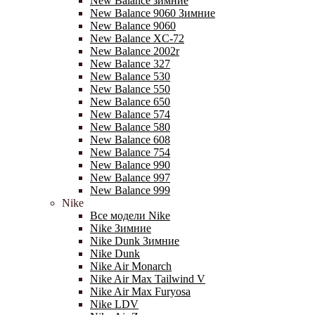
New Balance зимние
New Balance 9060 Зимние
New Balance 9060
New Balance XC-72
New Balance 2002r
New Balance 327
New Balance 530
New Balance 550
New Balance 650
New Balance 574
New Balance 580
New Balance 608
New Balance 754
New Balance 990
New Balance 997
New Balance 999
Nike
Все модели Nike
Nike Зимние
Nike Dunk Зимние
Nike Dunk
Nike Air Monarch
Nike Air Max Tailwind V
Nike Air Max Furyosa
Nike LDV