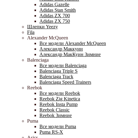
Adidas Gazelle
Adidas Stan Smith
Adidas ZX 700
Adidas ZX 750
Шлепки Yeezy
Fila
Alexander McQueen
Все модели Alexander McQueen
Александр Маккуин
Александр МакКуин Зимние
Balenciaga
Все модели Balenciaga
Balenciaga Triple S
Balenciaga Track
Balenciaga Speed Trainers
Reebok
Все модели Reebok
Reebok Zig Kinetica
Reebok Insta Pump
Reebok Classic
Reebok Зимние
Puma
Все модели Puma
Puma RS-X
Asics