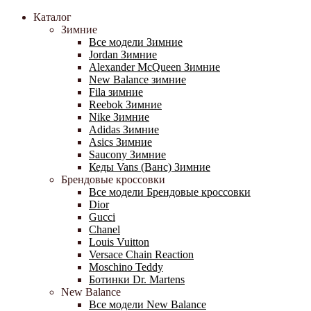
Каталог
Зимние
Все модели Зимние
Jordan Зимние
Alexander McQueen Зимние
New Balance зимние
Fila зимние
Reebok Зимние
Nike Зимние
Adidas Зимние
Asics Зимние
Saucony Зимние
Кеды Vans (Ванс) Зимние
Брендовые кроссовки
Все модели Брендовые кроссовки
Dior
Gucci
Chanel
Louis Vuitton
Versace Chain Reaction
Moschino Teddy
Ботинки Dr. Martens
New Balance
Все модели New Balance