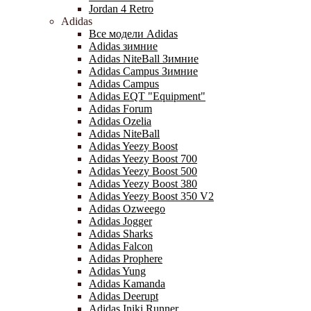
Jordan 4 Retro
Adidas
Все модели Adidas
Adidas зимние
Adidas NiteBall Зимние
Adidas Campus Зимние
Adidas Campus
Adidas EQT "Equipment"
Adidas Forum
Adidas Ozelia
Adidas NiteBall
Adidas Yeezy Boost
Adidas Yeezy Boost 700
Adidas Yeezy Boost 500
Adidas Yeezy Boost 380
Adidas Yeezy Boost 350 V2
Adidas Ozweego
Adidas Jogger
Adidas Sharks
Adidas Falcon
Adidas Prophere
Adidas Yung
Adidas Kamanda
Adidas Deerupt
Adidas Iniki Runner