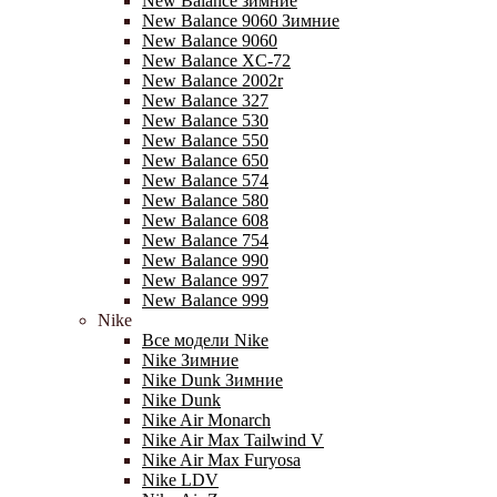
New Balance зимние
New Balance 9060 Зимние
New Balance 9060
New Balance XC-72
New Balance 2002r
New Balance 327
New Balance 530
New Balance 550
New Balance 650
New Balance 574
New Balance 580
New Balance 608
New Balance 754
New Balance 990
New Balance 997
New Balance 999
Nike
Все модели Nike
Nike Зимние
Nike Dunk Зимние
Nike Dunk
Nike Air Monarch
Nike Air Max Tailwind V
Nike Air Max Furyosa
Nike LDV