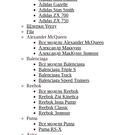
Adidas Gazelle
Adidas Stan Smith
Adidas ZX 700
Adidas ZX 750
Шлепки Yeezy
Fila
Alexander McQueen
Все модели Alexander McQueen
Александр Маккуин
Александр МакКуин Зимние
Balenciaga
Все модели Balenciaga
Balenciaga Triple S
Balenciaga Track
Balenciaga Speed Trainers
Reebok
Все модели Reebok
Reebok Zig Kinetica
Reebok Insta Pump
Reebok Classic
Reebok Зимние
Puma
Все модели Puma
Puma RS-X
Asics