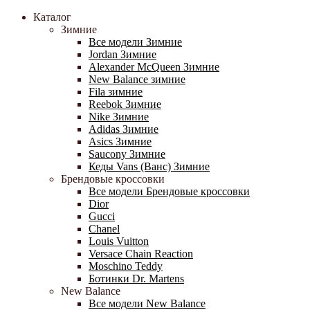
Каталог
Зимние
Все модели Зимние
Jordan Зимние
Alexander McQueen Зимние
New Balance зимние
Fila зимние
Reebok Зимние
Nike Зимние
Adidas Зимние
Asics Зимние
Saucony Зимние
Кеды Vans (Ванс) Зимние
Брендовые кроссовки
Все модели Брендовые кроссовки
Dior
Gucci
Chanel
Louis Vuitton
Versace Chain Reaction
Moschino Teddy
Ботинки Dr. Martens
New Balance
Все модели New Balance