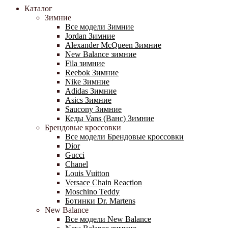
Каталог
Зимние
Все модели Зимние
Jordan Зимние
Alexander McQueen Зимние
New Balance зимние
Fila зимние
Reebok Зимние
Nike Зимние
Adidas Зимние
Asics Зимние
Saucony Зимние
Кеды Vans (Ванс) Зимние
Брендовые кроссовки
Все модели Брендовые кроссовки
Dior
Gucci
Chanel
Louis Vuitton
Versace Chain Reaction
Moschino Teddy
Ботинки Dr. Martens
New Balance
Все модели New Balance