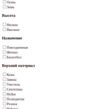
Осень
Зима
Высота
Низкие
Высокие
Назначение
Повседневные
Фитнес
Баскетбол
Верхний материал
Кожа
Замша
Текстиль
Синтетика
Нубук
Полиуретан
Резина
Нейлон