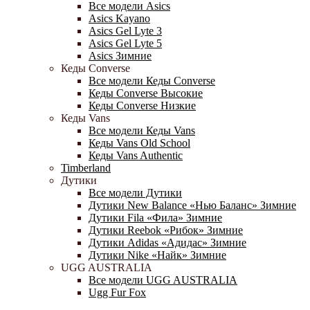
Все модели Asics
Asics Kayano
Asics Gel Lyte 3
Asics Gel Lyte 5
Asics Зимние
Кеды Converse
Все модели Кеды Converse
Кеды Converse Высокие
Кеды Converse Низкие
Кеды Vans
Все модели Кеды Vans
Кеды Vans Old School
Кеды Vans Authentic
Timberland
Дутики
Все модели Дутики
Дутики New Balance «Нью Баланс» Зимние
Дутики Fila «Фила» Зимние
Дутики Reebok «Рибок» Зимние
Дутики Adidas «Адидас» Зимние
Дутики Nike «Найк» Зимние
UGG AUSTRALIA
Все модели UGG AUSTRALIA
Ugg Fur Fox