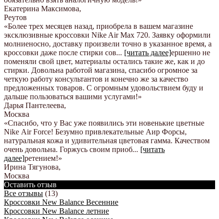
Екатерина Максимова
,
Реутов
«Более трех месяцев назад, приобрела в вашем магазине
эксклюзивные кроссовки Nike Air Max 720. Заявку оформили
молниеносно, доставку произвели точно в указанное время, а
кроссовки даже после стирки сов
...
[читать далее]
ершенно не
поменяли свой цвет, материалы остались такие же, как и до
стирки. Довольна работой магазина, спасибо огромное за
четкую работу консультантов и конечно же за качество
предложенных товаров. С огромным удовольствием буду и
дальше пользоваться вашими услугами!
»
Дарья Пантелеева
,
Москва
«Спасибо, что у Вас уже появились эти новенькие цветные
Nike Аir Force! Безумно привлекательные Аир Форсы,
натуральная кожа и удивительная цветовая гамма. Качеством
очень довольна. Горжусь своим приоб
...
[читать
далее]
ретением!
»
Ирина Тягунова
,
Москва
Оставить отзыв
Все отзывы
(13)
Кроссовки New Balance Весенние
Кроссовки New Balance летние