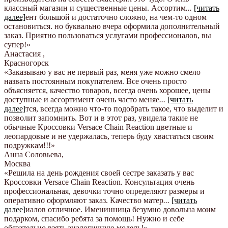
классный магазин и существенные цены. Ассортим
...
[читать
далее]
ент большой и достаточно сложно, на чем-то одном
остановиться. но буквально вчера оформила дополнительный
заказ. Приятно пользоваться услугами профессионалов, вы
супер!
»
Анастасия
,
Красногорск
«Заказываю у вас не первый раз, меня уже можно смело
назвать постоянным покупателем. Все очень просто
объясняется, качество товаров, всегда очень хорошее, цены
доступные и ассортимент очень часто меняе
...
[читать
далее]
тся, всегда можно что-то подобрать такое, что выделит и
позволит запомнить. Вот и в этот раз, увидела такие не
обычные Кроссовки Versace Chain Reaction цветные и
леопардовые и не удержалась, теперь буду хвастаться своим
подружкам!!!
»
Анна Соловьева
,
Москва
«Решила на день рождения своей сестре заказать у вас
Кроссовки Versace Chain Reaction. Консультация очень
профессиональная, девочки точно определяют размеры и
оперативно оформляют заказ. Качество матер
...
[читать
далее]
иалов отличное. Именинница безумно довольна моим
подарком, спасибо ребята за помощь! Нужно и себе
обязательно взять аналогичную модель!
»