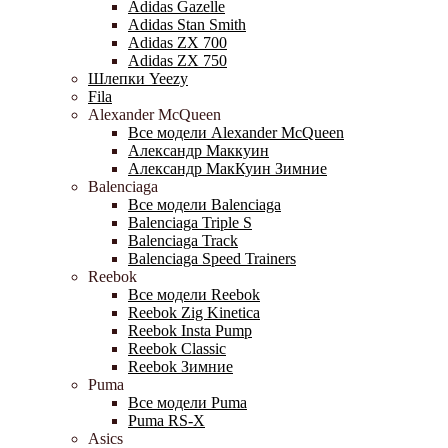
Adidas Gazelle
Adidas Stan Smith
Adidas ZX 700
Adidas ZX 750
Шлепки Yeezy
Fila
Alexander McQueen
Все модели Alexander McQueen
Александр Маккуин
Александр МакКуин Зимние
Balenciaga
Все модели Balenciaga
Balenciaga Triple S
Balenciaga Track
Balenciaga Speed Trainers
Reebok
Все модели Reebok
Reebok Zig Kinetica
Reebok Insta Pump
Reebok Classic
Reebok Зимние
Puma
Все модели Puma
Puma RS-X
Asics