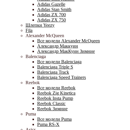
Adidas Gazelle
Adidas Stan Smith
Adidas ZX 700
Adidas ZX 750
Шлепки Yeezy
Fila
Alexander McQueen
Все модели Alexander McQueen
Александр Маккуин
Александр МакКуин Зимние
Balenciaga
Все модели Balenciaga
Balenciaga Triple S
Balenciaga Track
Balenciaga Speed Trainers
Reebok
Все модели Reebok
Reebok Zig Kinetica
Reebok Insta Pump
Reebok Classic
Reebok Зимние
Puma
Все модели Puma
Puma RS-X
Asics