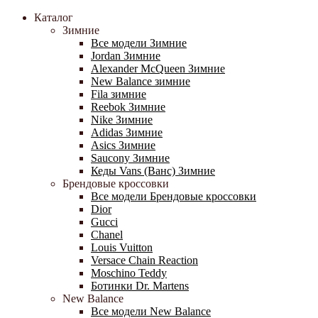
Каталог
Зимние
Все модели Зимние
Jordan Зимние
Alexander McQueen Зимние
New Balance зимние
Fila зимние
Reebok Зимние
Nike Зимние
Adidas Зимние
Asics Зимние
Saucony Зимние
Кеды Vans (Ванс) Зимние
Брендовые кроссовки
Все модели Брендовые кроссовки
Dior
Gucci
Chanel
Louis Vuitton
Versace Chain Reaction
Moschino Teddy
Ботинки Dr. Martens
New Balance
Все модели New Balance