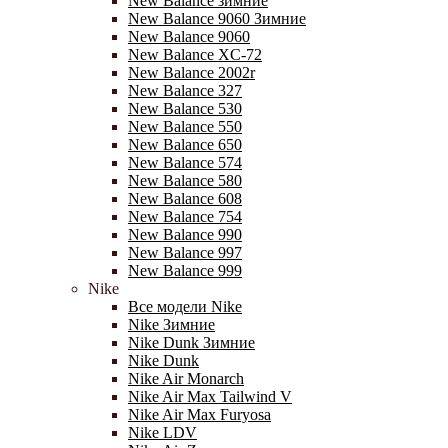
New Balance зимние
New Balance 9060 Зимние
New Balance 9060
New Balance XC-72
New Balance 2002r
New Balance 327
New Balance 530
New Balance 550
New Balance 650
New Balance 574
New Balance 580
New Balance 608
New Balance 754
New Balance 990
New Balance 997
New Balance 999
Nike
Все модели Nike
Nike Зимние
Nike Dunk Зимние
Nike Dunk
Nike Air Monarch
Nike Air Max Tailwind V
Nike Air Max Furyosa
Nike LDV