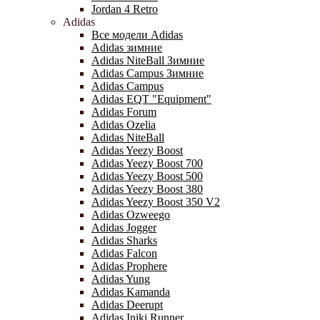
Jordan 4 Retro
Adidas
Все модели Adidas
Adidas зимние
Adidas NiteBall Зимние
Adidas Campus Зимние
Adidas Campus
Adidas EQT "Equipment"
Adidas Forum
Adidas Ozelia
Adidas NiteBall
Adidas Yeezy Boost
Adidas Yeezy Boost 700
Adidas Yeezy Boost 500
Adidas Yeezy Boost 380
Adidas Yeezy Boost 350 V2
Adidas Ozweego
Adidas Jogger
Adidas Sharks
Adidas Falcon
Adidas Prophere
Adidas Yung
Adidas Kamanda
Adidas Deerupt
Adidas Iniki Runner