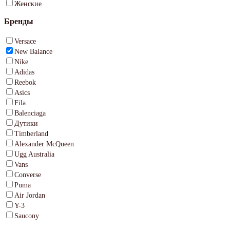
Женские
Бренды
Versace
New Balance
Nike
Adidas
Reebok
Asics
Fila
Balenciaga
Дутики
Timberland
Alexander McQueen
Ugg Australia
Vans
Converse
Puma
Air Jordan
Y-3
Saucony