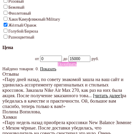
Розовый
Бежевый
Фиолетовый
Хаки/Камуфляжный/Military
Жёлтый/Оранж
Голубой/Бирюза
Разноцветный
Цена
от
до
руб.
Подобрать
Найдено товаров:
0
.
Показать
Отзывы
«Пару дней назад, по совету знакомой зашла на ваш сайт и
удивилась ассортименту оригинальных и стильных
кроссовок. Заказала Nike Air Max 270, как раз на них была
акция. После получение заказанного това
...
[читать далее]
ра
убедилась в качестве и практичности. Ой, большое вам
спасибо, теперь только к вам!
»
Полина Вопилова
,
Химки
«Пару недель назад приобрела кроссовки New Balance Зимние
с Мехом чёрные. После доставки убедилась, что
производитель на совесть смастерил это чудо. Очень