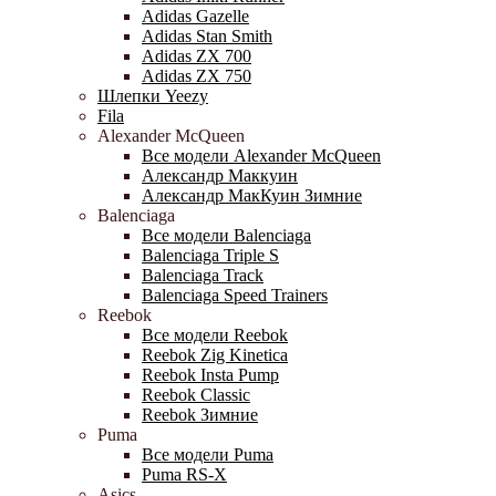
Adidas Gazelle
Adidas Stan Smith
Adidas ZX 700
Adidas ZX 750
Шлепки Yeezy
Fila
Alexander McQueen
Все модели Alexander McQueen
Александр Маккуин
Александр МакКуин Зимние
Balenciaga
Все модели Balenciaga
Balenciaga Triple S
Balenciaga Track
Balenciaga Speed Trainers
Reebok
Все модели Reebok
Reebok Zig Kinetica
Reebok Insta Pump
Reebok Classic
Reebok Зимние
Puma
Все модели Puma
Puma RS-X
Asics