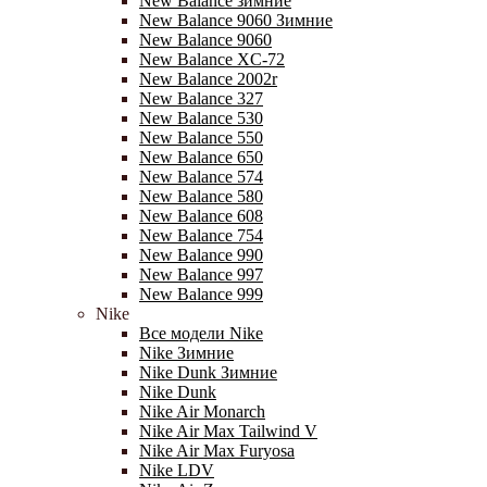
New Balance зимние
New Balance 9060 Зимние
New Balance 9060
New Balance XC-72
New Balance 2002r
New Balance 327
New Balance 530
New Balance 550
New Balance 650
New Balance 574
New Balance 580
New Balance 608
New Balance 754
New Balance 990
New Balance 997
New Balance 999
Nike
Все модели Nike
Nike Зимние
Nike Dunk Зимние
Nike Dunk
Nike Air Monarch
Nike Air Max Tailwind V
Nike Air Max Furyosa
Nike LDV