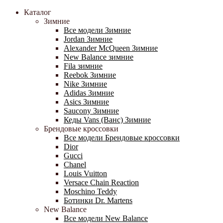
Каталог
Зимние
Все модели Зимние
Jordan Зимние
Alexander McQueen Зимние
New Balance зимние
Fila зимние
Reebok Зимние
Nike Зимние
Adidas Зимние
Asics Зимние
Saucony Зимние
Кеды Vans (Ванс) Зимние
Брендовые кроссовки
Все модели Брендовые кроссовки
Dior
Gucci
Chanel
Louis Vuitton
Versace Chain Reaction
Moschino Teddy
Ботинки Dr. Martens
New Balance
Все модели New Balance