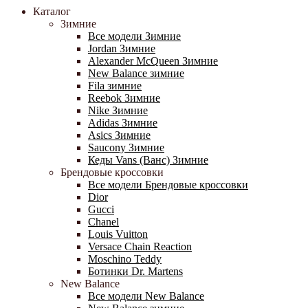
Каталог
Зимние
Все модели Зимние
Jordan Зимние
Alexander McQueen Зимние
New Balance зимние
Fila зимние
Reebok Зимние
Nike Зимние
Adidas Зимние
Asics Зимние
Saucony Зимние
Кеды Vans (Ванс) Зимние
Брендовые кроссовки
Все модели Брендовые кроссовки
Dior
Gucci
Chanel
Louis Vuitton
Versace Chain Reaction
Moschino Teddy
Ботинки Dr. Martens
New Balance
Все модели New Balance