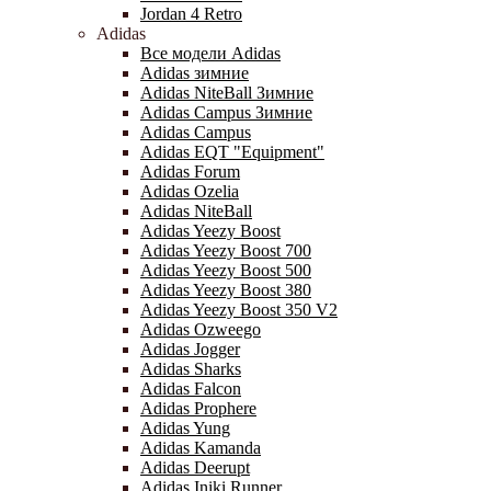
Jordan 4 Retro
Adidas
Все модели Adidas
Adidas зимние
Adidas NiteBall Зимние
Adidas Campus Зимние
Adidas Campus
Adidas EQT "Equipment"
Adidas Forum
Adidas Ozelia
Adidas NiteBall
Adidas Yeezy Boost
Adidas Yeezy Boost 700
Adidas Yeezy Boost 500
Adidas Yeezy Boost 380
Adidas Yeezy Boost 350 V2
Adidas Ozweego
Adidas Jogger
Adidas Sharks
Adidas Falcon
Adidas Prophere
Adidas Yung
Adidas Kamanda
Adidas Deerupt
Adidas Iniki Runner