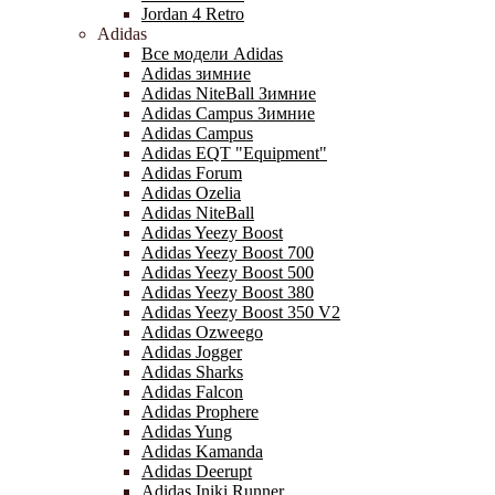
Jordan 4 Retro
Adidas
Все модели Adidas
Adidas зимние
Adidas NiteBall Зимние
Adidas Campus Зимние
Adidas Campus
Adidas EQT "Equipment"
Adidas Forum
Adidas Ozelia
Adidas NiteBall
Adidas Yeezy Boost
Adidas Yeezy Boost 700
Adidas Yeezy Boost 500
Adidas Yeezy Boost 380
Adidas Yeezy Boost 350 V2
Adidas Ozweego
Adidas Jogger
Adidas Sharks
Adidas Falcon
Adidas Prophere
Adidas Yung
Adidas Kamanda
Adidas Deerupt
Adidas Iniki Runner