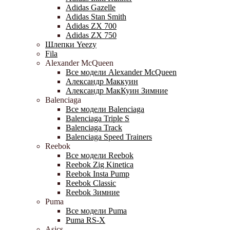
Adidas Gazelle
Adidas Stan Smith
Adidas ZX 700
Adidas ZX 750
Шлепки Yeezy
Fila
Alexander McQueen
Все модели Alexander McQueen
Александр Маккуин
Александр МакКуин Зимние
Balenciaga
Все модели Balenciaga
Balenciaga Triple S
Balenciaga Track
Balenciaga Speed Trainers
Reebok
Все модели Reebok
Reebok Zig Kinetica
Reebok Insta Pump
Reebok Classic
Reebok Зимние
Puma
Все модели Puma
Puma RS-X
Asics