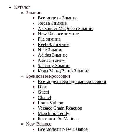
Каталог
Зимние
Все модели Зимние
Jordan Зимние
Alexander McQueen Зимние
New Balance зимние
Fila зимние
Reebok Зимние
Nike Зимние
Adidas Зимние
Asics Зимние
Saucony Зимние
Кеды Vans (Ванс) Зимние
Брендовые кроссовки
Все модели Брендовые кроссовки
Dior
Gucci
Chanel
Louis Vuitton
Versace Chain Reaction
Moschino Teddy
Ботинки Dr. Martens
New Balance
Все модели New Balance