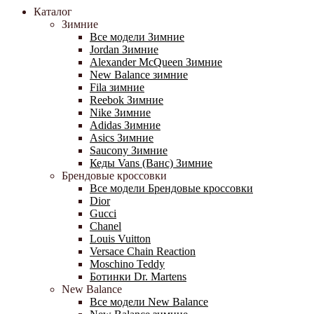
Каталог
Зимние
Все модели Зимние
Jordan Зимние
Alexander McQueen Зимние
New Balance зимние
Fila зимние
Reebok Зимние
Nike Зимние
Adidas Зимние
Asics Зимние
Saucony Зимние
Кеды Vans (Ванс) Зимние
Брендовые кроссовки
Все модели Брендовые кроссовки
Dior
Gucci
Chanel
Louis Vuitton
Versace Chain Reaction
Moschino Teddy
Ботинки Dr. Martens
New Balance
Все модели New Balance