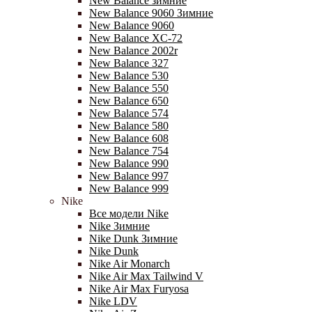
New Balance зимние
New Balance 9060 Зимние
New Balance 9060
New Balance XC-72
New Balance 2002r
New Balance 327
New Balance 530
New Balance 550
New Balance 650
New Balance 574
New Balance 580
New Balance 608
New Balance 754
New Balance 990
New Balance 997
New Balance 999
Nike
Все модели Nike
Nike Зимние
Nike Dunk Зимние
Nike Dunk
Nike Air Monarch
Nike Air Max Tailwind V
Nike Air Max Furyosa
Nike LDV