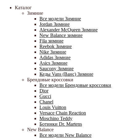
Каталог
Зимние
Все модели Зимние
Jordan Зимние
Alexander McQueen Зимние
New Balance зимние
Fila зимние
Reebok Зимние
Nike Зимние
Adidas Зимние
Asics Зимние
Saucony Зимние
Кеды Vans (Ванс) Зимние
Брендовые кроссовки
Все модели Брендовые кроссовки
Dior
Gucci
Chanel
Louis Vuitton
Versace Chain Reaction
Moschino Teddy
Ботинки Dr. Martens
New Balance
Все модели New Balance