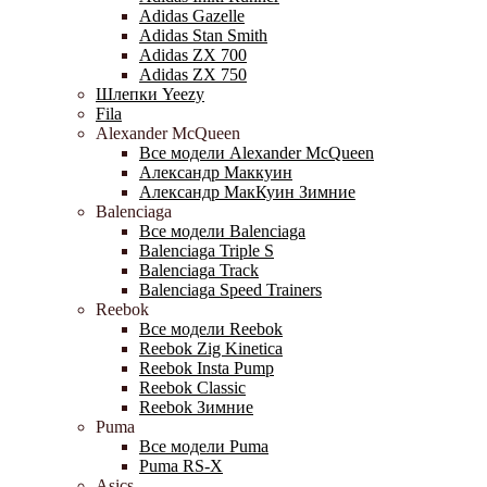
Adidas Gazelle
Adidas Stan Smith
Adidas ZX 700
Adidas ZX 750
Шлепки Yeezy
Fila
Alexander McQueen
Все модели Alexander McQueen
Александр Маккуин
Александр МакКуин Зимние
Balenciaga
Все модели Balenciaga
Balenciaga Triple S
Balenciaga Track
Balenciaga Speed Trainers
Reebok
Все модели Reebok
Reebok Zig Kinetica
Reebok Insta Pump
Reebok Classic
Reebok Зимние
Puma
Все модели Puma
Puma RS-X
Asics