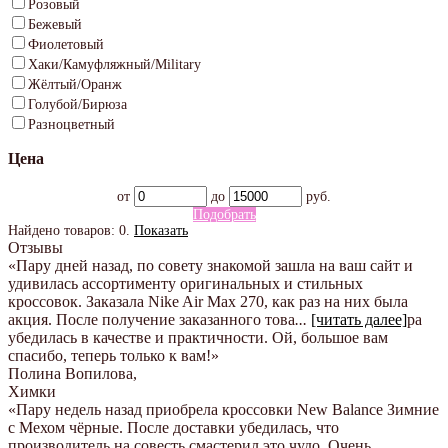
Розовый
Бежевый
Фиолетовый
Хаки/Камуфляжный/Military
Жёлтый/Оранж
Голубой/Бирюза
Разноцветный
Цена
от
до
руб.
Подобрать
Найдено товаров:
0
.
Показать
Отзывы
«Пару дней назад, по совету знакомой зашла на ваш сайт и
удивилась ассортименту оригинальных и стильных
кроссовок. Заказала Nike Air Max 270, как раз на них была
акция. После получение заказанного това
...
[читать далее]
ра
убедилась в качестве и практичности. Ой, большое вам
спасибо, теперь только к вам!
»
Полина Вопилова
,
Химки
«Пару недель назад приобрела кроссовки New Balance Зимние
с Мехом чёрные. После доставки убедилась, что
производитель на совесть смастерил это чудо. Очень