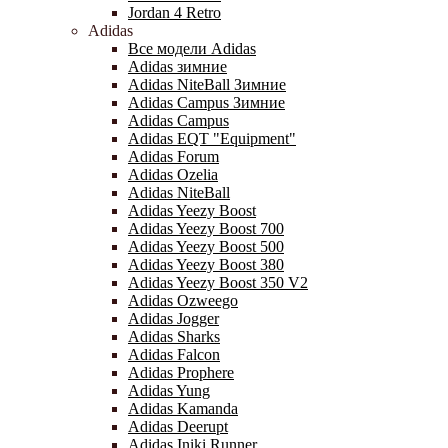
Jordan 4 Retro
Adidas
Все модели Adidas
Adidas зимние
Adidas NiteBall Зимние
Adidas Campus Зимние
Adidas Campus
Adidas EQT "Equipment"
Adidas Forum
Adidas Ozelia
Adidas NiteBall
Adidas Yeezy Boost
Adidas Yeezy Boost 700
Adidas Yeezy Boost 500
Adidas Yeezy Boost 380
Adidas Yeezy Boost 350 V2
Adidas Ozweego
Adidas Jogger
Adidas Sharks
Adidas Falcon
Adidas Prophere
Adidas Yung
Adidas Kamanda
Adidas Deerupt
Adidas Iniki Runner