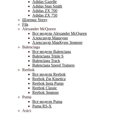
Adidas Gazelle
Adidas Stan Smith
Adidas ZX 700
Adidas ZX 750
Шлепки Yeezy
Fila
Alexander McQueen
Все модели Alexander McQueen
Александр Маккуин
Александр МакКуин Зимние
Balenciaga
Все модели Balenciaga
Balenciaga Triple S
Balenciaga Track
Balenciaga Speed Trainers
Reebok
Все модели Reebok
Reebok Zig Kinetica
Reebok Insta Pump
Reebok Classic
Reebok Зимние
Puma
Все модели Puma
Puma RS-X
Asics