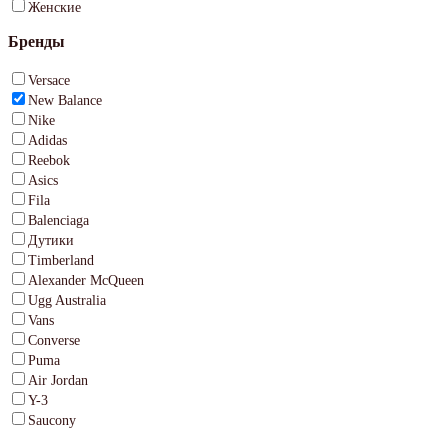
Женские
Бренды
Versace
New Balance
Nike
Adidas
Reebok
Asics
Fila
Balenciaga
Дутики
Timberland
Alexander McQueen
Ugg Australia
Vans
Converse
Puma
Air Jordan
Y-3
Saucony