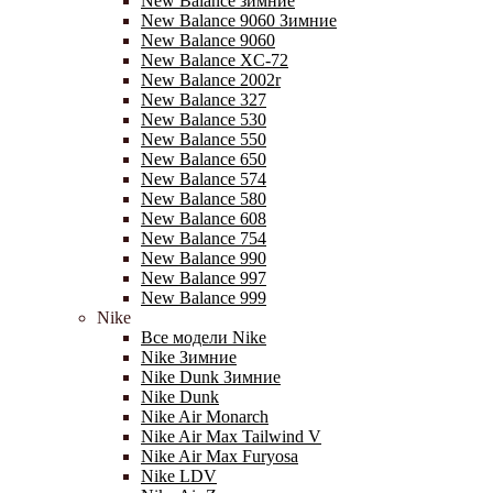
New Balance зимние
New Balance 9060 Зимние
New Balance 9060
New Balance XC-72
New Balance 2002r
New Balance 327
New Balance 530
New Balance 550
New Balance 650
New Balance 574
New Balance 580
New Balance 608
New Balance 754
New Balance 990
New Balance 997
New Balance 999
Nike
Все модели Nike
Nike Зимние
Nike Dunk Зимние
Nike Dunk
Nike Air Monarch
Nike Air Max Tailwind V
Nike Air Max Furyosa
Nike LDV