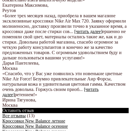
Екатерина Максимова
,
Реутов
«Более трех месяцев назад, приобрела в вашем магазине
эксклюзивные кроссовки Nike Air Max 720. Заявку оформили
молниеносно, доставку произвели точно в указанное время, а
кроссовки даже после стирки сов
...
[читать далее]
ершенно не
поменяли свой цвет, материалы остались такие же, как и до
стирки. Довольна работой магазина, спасибо огромное за
четкую работу консультантов и конечно же за качество
предложенных товаров. С огромным удовольствием буду и
дальше пользоваться вашими услугами!
»
Дарья Пантелеева
,
Москва
«Спасибо, что у Вас уже появились эти новенькие цветные
Nike Аir Force! Безумно привлекательные Аир Форсы,
натуральная кожа и удивительная цветовая гамма. Качеством
очень довольна. Горжусь своим приоб
...
[читать
далее]
ретением!
»
Ирина Тягунова
,
Москва
Оставить отзыв
Все отзывы
(13)
Кроссовки New Balance летние
Кроссовки New Balance осенние