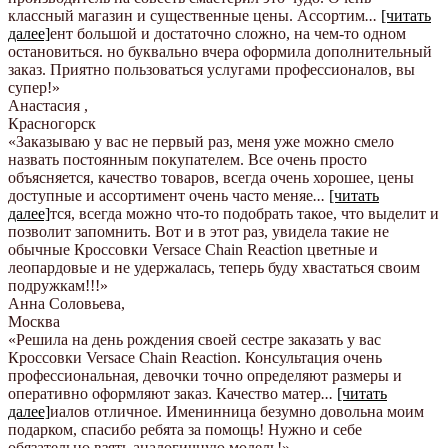
классный магазин и существенные цены. Ассортим
...
[читать
далее]
ент большой и достаточно сложно, на чем-то одном
остановиться. но буквально вчера оформила дополнительный
заказ. Приятно пользоваться услугами профессионалов, вы
супер!
»
Анастасия
,
Красногорск
«Заказываю у вас не первый раз, меня уже можно смело
назвать постоянным покупателем. Все очень просто
объясняется, качество товаров, всегда очень хорошее, цены
доступные и ассортимент очень часто меняе
...
[читать
далее]
тся, всегда можно что-то подобрать такое, что выделит и
позволит запомнить. Вот и в этот раз, увидела такие не
обычные Кроссовки Versace Chain Reaction цветные и
леопардовые и не удержалась, теперь буду хвастаться своим
подружкам!!!
»
Анна Соловьева
,
Москва
«Решила на день рождения своей сестре заказать у вас
Кроссовки Versace Chain Reaction. Консультация очень
профессиональная, девочки точно определяют размеры и
оперативно оформляют заказ. Качество матер
...
[читать
далее]
иалов отличное. Именинница безумно довольна моим
подарком, спасибо ребята за помощь! Нужно и себе
обязательно взять аналогичную модель!
»