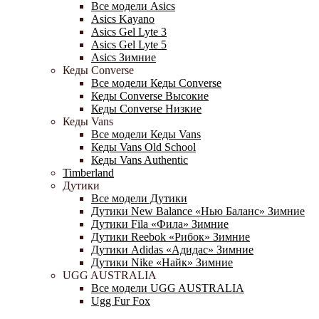
Все модели Asics
Asics Kayano
Asics Gel Lyte 3
Asics Gel Lyte 5
Asics Зимние
Кеды Converse
Все модели Кеды Converse
Кеды Converse Высокие
Кеды Converse Низкие
Кеды Vans
Все модели Кеды Vans
Кеды Vans Old School
Кеды Vans Authentic
Timberland
Дутики
Все модели Дутики
Дутики New Balance «Нью Баланс» Зимние
Дутики Fila «Фила» Зимние
Дутики Reebok «Рибок» Зимние
Дутики Adidas «Адидас» Зимние
Дутики Nike «Найк» Зимние
UGG AUSTRALIA
Все модели UGG AUSTRALIA
Ugg Fur Fox