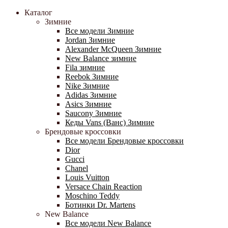
Каталог
Зимние
Все модели Зимние
Jordan Зимние
Alexander McQueen Зимние
New Balance зимние
Fila зимние
Reebok Зимние
Nike Зимние
Adidas Зимние
Asics Зимние
Saucony Зимние
Кеды Vans (Ванс) Зимние
Брендовые кроссовки
Все модели Брендовые кроссовки
Dior
Gucci
Chanel
Louis Vuitton
Versace Chain Reaction
Moschino Teddy
Ботинки Dr. Martens
New Balance
Все модели New Balance