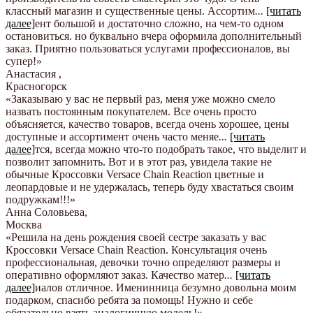
классный магазин и существенные цены. Ассортим
...
[читать
далее]
ент большой и достаточно сложно, на чем-то одном
остановиться. но буквально вчера оформила дополнительный
заказ. Приятно пользоваться услугами профессионалов, вы
супер!
»
Анастасия
,
Красногорск
«Заказываю у вас не первый раз, меня уже можно смело
назвать постоянным покупателем. Все очень просто
объясняется, качество товаров, всегда очень хорошее, цены
доступные и ассортимент очень часто меняе
...
[читать
далее]
тся, всегда можно что-то подобрать такое, что выделит и
позволит запомнить. Вот и в этот раз, увидела такие не
обычные Кроссовки Versace Chain Reaction цветные и
леопардовые и не удержалась, теперь буду хвастаться своим
подружкам!!!
»
Анна Соловьева
,
Москва
«Решила на день рождения своей сестре заказать у вас
Кроссовки Versace Chain Reaction. Консультация очень
профессиональная, девочки точно определяют размеры и
оперативно оформляют заказ. Качество матер
...
[читать
далее]
иалов отличное. Именинница безумно довольна моим
подарком, спасибо ребята за помощь! Нужно и себе
обязательно взять аналогичную модель!
»