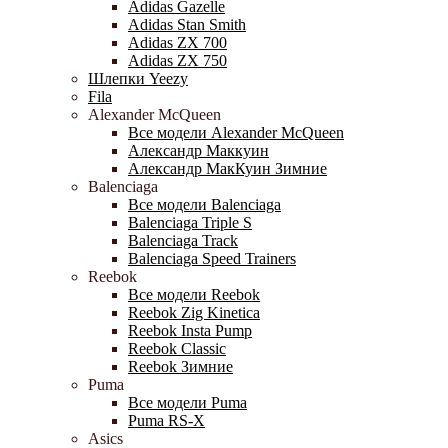
Adidas Gazelle
Adidas Stan Smith
Adidas ZX 700
Adidas ZX 750
Шлепки Yeezy
Fila
Alexander McQueen
Все модели Alexander McQueen
Александр Маккуин
Александр МакКуин Зимние
Balenciaga
Все модели Balenciaga
Balenciaga Triple S
Balenciaga Track
Balenciaga Speed Trainers
Reebok
Все модели Reebok
Reebok Zig Kinetica
Reebok Insta Pump
Reebok Classic
Reebok Зимние
Puma
Все модели Puma
Puma RS-X
Asics