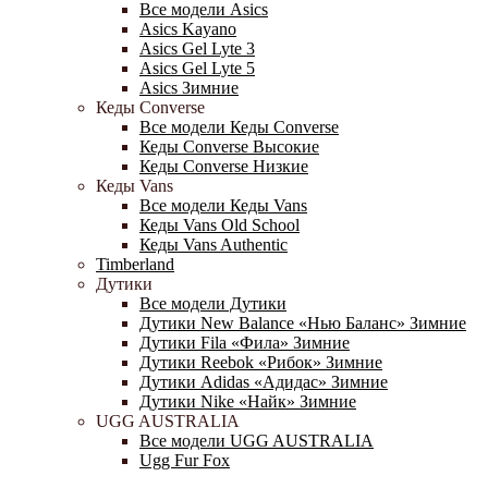
Все модели Asics
Asics Kayano
Asics Gel Lyte 3
Asics Gel Lyte 5
Asics Зимние
Кеды Converse
Все модели Кеды Converse
Кеды Converse Высокие
Кеды Converse Низкие
Кеды Vans
Все модели Кеды Vans
Кеды Vans Old School
Кеды Vans Authentic
Timberland
Дутики
Все модели Дутики
Дутики New Balance «Нью Баланс» Зимние
Дутики Fila «Фила» Зимние
Дутики Reebok «Рибок» Зимние
Дутики Adidas «Адидас» Зимние
Дутики Nike «Найк» Зимние
UGG AUSTRALIA
Все модели UGG AUSTRALIA
Ugg Fur Fox