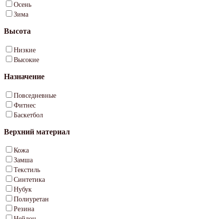
Осень
Зима
Высота
Низкие
Высокие
Назначение
Повседневные
Фитнес
Баскетбол
Верхний материал
Кожа
Замша
Текстиль
Синтетика
Нубук
Полиуретан
Резина
Нейлон