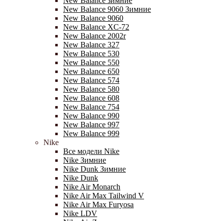
New Balance зимние
New Balance 9060 Зимние
New Balance 9060
New Balance XC-72
New Balance 2002r
New Balance 327
New Balance 530
New Balance 550
New Balance 650
New Balance 574
New Balance 580
New Balance 608
New Balance 754
New Balance 990
New Balance 997
New Balance 999
Nike
Все модели Nike
Nike Зимние
Nike Dunk Зимние
Nike Dunk
Nike Air Monarch
Nike Air Max Tailwind V
Nike Air Max Furyosa
Nike LDV