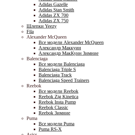
Adidas Gazelle
Adidas Stan Smith
Adidas ZX 700
Adidas ZX 750
Шлепки Yeezy
Fila
Alexander McQueen
Все модели Alexander McQueen
Александр Маккуин
Александр МакКуин Зимние
Balenciaga
Все модели Balenciaga
Balenciaga Triple S
Balenciaga Track
Balenciaga Speed Trainers
Reebok
Все модели Reebok
Reebok Zig Kinetica
Reebok Insta Pump
Reebok Classic
Reebok Зимние
Puma
Все модели Puma
Puma RS-X
Asics