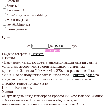
Розовый
Бежевый
Фиолетовый
Хаки/Камуфляжный/Military
Жёлтый/Оранж
Голубой/Бирюза
Разноцветный
Цена
от
до
руб.
Подобрать
Найдено товаров:
0
.
Показать
Отзывы
«Пару дней назад, по совету знакомой зашла на ваш сайт и
удивилась ассортименту оригинальных и стильных
кроссовок. Заказала Nike Air Max 270, как раз на них была
акция. После получение заказанного това
...
[читать далее]
ра
убедилась в качестве и практичности. Ой, большое вам
спасибо, теперь только к вам!
»
Полина Вопилова
,
Химки
«Пару недель назад приобрела кроссовки New Balance Зимние
с Мехом чёрные. После доставки убедилась, что
производитель на совесть смастерил это чудо. Очень