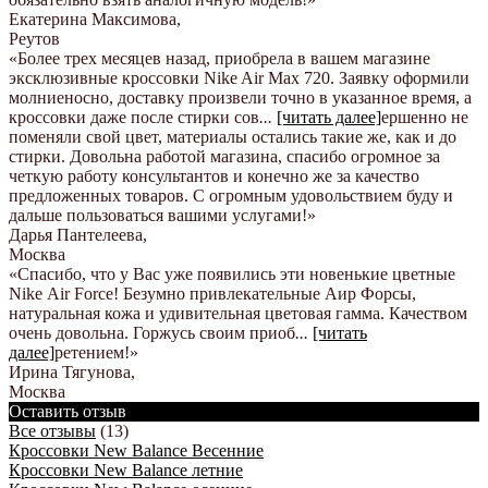
Екатерина Максимова
,
Реутов
«Более трех месяцев назад, приобрела в вашем магазине
эксклюзивные кроссовки Nike Air Max 720. Заявку оформили
молниеносно, доставку произвели точно в указанное время, а
кроссовки даже после стирки сов
...
[читать далее]
ершенно не
поменяли свой цвет, материалы остались такие же, как и до
стирки. Довольна работой магазина, спасибо огромное за
четкую работу консультантов и конечно же за качество
предложенных товаров. С огромным удовольствием буду и
дальше пользоваться вашими услугами!
»
Дарья Пантелеева
,
Москва
«Спасибо, что у Вас уже появились эти новенькие цветные
Nike Аir Force! Безумно привлекательные Аир Форсы,
натуральная кожа и удивительная цветовая гамма. Качеством
очень довольна. Горжусь своим приоб
...
[читать
далее]
ретением!
»
Ирина Тягунова
,
Москва
Оставить отзыв
Все отзывы
(13)
Кроссовки New Balance Весенние
Кроссовки New Balance летние