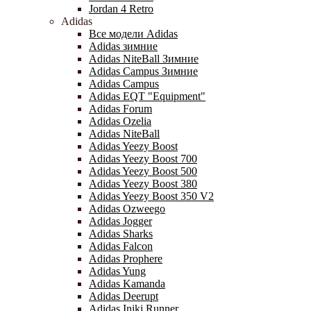
Jordan 4 Retro
Adidas
Все модели Adidas
Adidas зимние
Adidas NiteBall Зимние
Adidas Campus Зимние
Adidas Campus
Adidas EQT "Equipment"
Adidas Forum
Adidas Ozelia
Adidas NiteBall
Adidas Yeezy Boost
Adidas Yeezy Boost 700
Adidas Yeezy Boost 500
Adidas Yeezy Boost 380
Adidas Yeezy Boost 350 V2
Adidas Ozweego
Adidas Jogger
Adidas Sharks
Adidas Falcon
Adidas Prophere
Adidas Yung
Adidas Kamanda
Adidas Deerupt
Adidas Iniki Runner