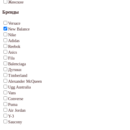
Женские
Бренды
Versace
New Balance
Nike
Adidas
Reebok
Asics
Fila
Balenciaga
Дутики
Timberland
Alexander McQueen
Ugg Australia
Vans
Converse
Puma
Air Jordan
Y-3
Saucony