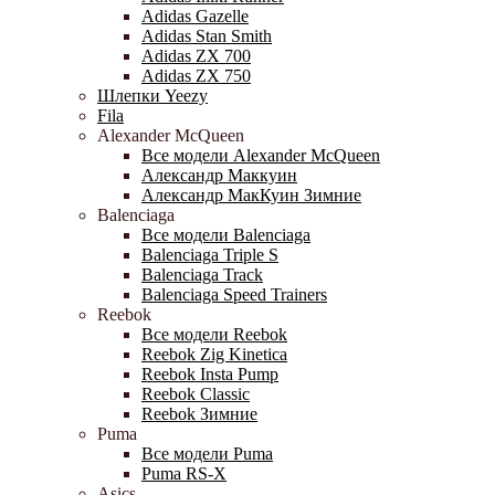
Adidas Gazelle
Adidas Stan Smith
Adidas ZX 700
Adidas ZX 750
Шлепки Yeezy
Fila
Alexander McQueen
Все модели Alexander McQueen
Александр Маккуин
Александр МакКуин Зимние
Balenciaga
Все модели Balenciaga
Balenciaga Triple S
Balenciaga Track
Balenciaga Speed Trainers
Reebok
Все модели Reebok
Reebok Zig Kinetica
Reebok Insta Pump
Reebok Classic
Reebok Зимние
Puma
Все модели Puma
Puma RS-X
Asics