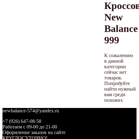
Кроссо
New
Balance
999
К сожалению
в данной
категории
сейчас нет
товаров.
Попробуйте
найти нужный
вам среди
похожих
newbalance-574@yandex.ru
+7 (926) 647-08-58
Работаем с 09-00 до 21-00
Оформление заказов на сайте
КРУГЛОСУТОЧНО!