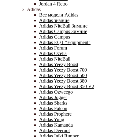
Jordan 4 Retro
Adidas
Все модели Adidas
Adidas зимние
Adidas NiteBall Зимние
Adidas Campus Зимние
Adidas Campus
Adidas EQT "Equipment"
Adidas Forum
Adidas Ozelia
Adidas NiteBall
Adidas Yeezy Boost
Adidas Yeezy Boost 700
Adidas Yeezy Boost 500
Adidas Yeezy Boost 380
Adidas Yeezy Boost 350 V2
Adidas Ozweego
Adidas Jogger
Adidas Sharks
Adidas Falcon
Adidas Prophere
Adidas Yung
Adidas Kamanda
Adidas Deerupt
Adidas Iniki Runner