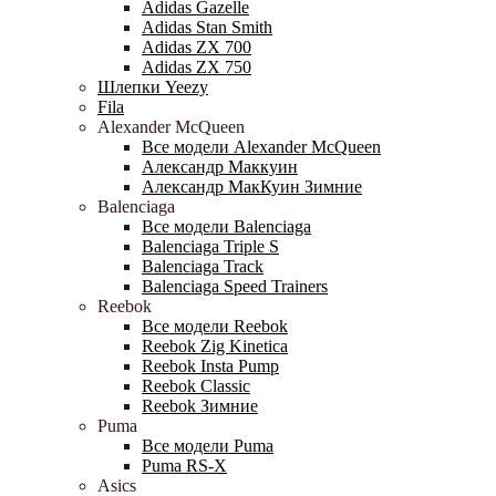
Adidas Gazelle
Adidas Stan Smith
Adidas ZX 700
Adidas ZX 750
Шлепки Yeezy
Fila
Alexander McQueen
Все модели Alexander McQueen
Александр Маккуин
Александр МакКуин Зимние
Balenciaga
Все модели Balenciaga
Balenciaga Triple S
Balenciaga Track
Balenciaga Speed Trainers
Reebok
Все модели Reebok
Reebok Zig Kinetica
Reebok Insta Pump
Reebok Classic
Reebok Зимние
Puma
Все модели Puma
Puma RS-X
Asics