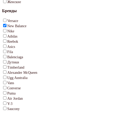
Женские
Бренды
Versace
New Balance
Nike
Adidas
Reebok
Asics
Fila
Balenciaga
Дутики
Timberland
Alexander McQueen
Ugg Australia
Vans
Converse
Puma
Air Jordan
Y-3
Saucony