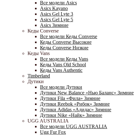
Все модели Asics
Asics Kayano
Asics Gel Lyte 3
Asics Gel Lyte 5
Asics Зимние
Кеды Converse
Все модели Кеды Converse
Кеды Converse Высокие
Кеды Converse Низкие
Кеды Vans
Все модели Кеды Vans
Кеды Vans Old School
Кеды Vans Authentic
Timberland
Дутики
Все модели Дутики
Дутики New Balance «Нью Баланс» Зимние
Дутики Fila «Фила» Зимние
Дутики Reebok «Рибок» Зимние
Дутики Adidas «Адидас» Зимние
Дутики Nike «Найк» Зимние
UGG AUSTRALIA
Все модели UGG AUSTRALIA
Ugg Fur Fox