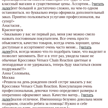
классный магазин и существенные цены. Ассортим
...
[читать
далее]
ент большой и достаточно сложно, на чем-то одном
остановиться. но буквально вчера оформила дополнительный
заказ. Приятно пользоваться услугами профессионалов, вы
супер!
»
Анастасия
,
Красногорск
«Заказываю у вас не первый раз, меня уже можно смело
назвать постоянным покупателем. Все очень просто
объясняется, качество товаров, всегда очень хорошее, цены
доступные и ассортимент очень часто меняе
...
[читать
далее]
тся, всегда можно что-то подобрать такое, что выделит и
позволит запомнить. Вот и в этот раз, увидела такие не
обычные Кроссовки Versace Chain Reaction цветные и
леопардовые и не удержалась, теперь буду хвастаться своим
подружкам!!!
»
Анна Соловьева
,
Москва
«Решила на день рождения своей сестре заказать у вас
Кроссовки Versace Chain Reaction. Консультация очень
профессиональная, девочки точно определяют размеры и
оперативно оформляют заказ. Качество матер
...
[читать
далее]
иалов отличное. Именинница безумно довольна моим
подарком, спасибо ребята за помощь! Нужно и себе
обязательно взять аналогичную модель!
»