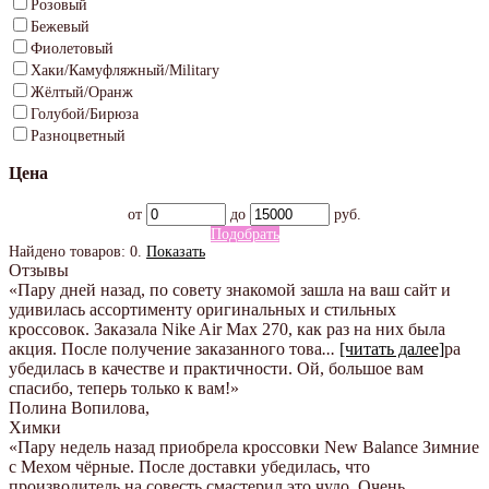
Розовый
Бежевый
Фиолетовый
Хаки/Камуфляжный/Military
Жёлтый/Оранж
Голубой/Бирюза
Разноцветный
Цена
от
до
руб.
Подобрать
Найдено товаров:
0
.
Показать
Отзывы
«Пару дней назад, по совету знакомой зашла на ваш сайт и
удивилась ассортименту оригинальных и стильных
кроссовок. Заказала Nike Air Max 270, как раз на них была
акция. После получение заказанного това
...
[читать далее]
ра
убедилась в качестве и практичности. Ой, большое вам
спасибо, теперь только к вам!
»
Полина Вопилова
,
Химки
«Пару недель назад приобрела кроссовки New Balance Зимние
с Мехом чёрные. После доставки убедилась, что
производитель на совесть смастерил это чудо. Очень