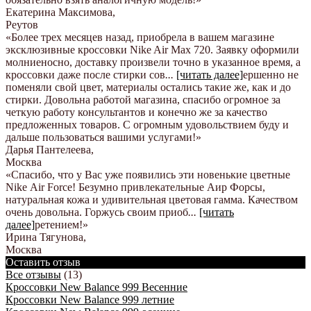
Екатерина Максимова
,
Реутов
«Более трех месяцев назад, приобрела в вашем магазине
эксклюзивные кроссовки Nike Air Max 720. Заявку оформили
молниеносно, доставку произвели точно в указанное время, а
кроссовки даже после стирки сов
...
[читать далее]
ершенно не
поменяли свой цвет, материалы остались такие же, как и до
стирки. Довольна работой магазина, спасибо огромное за
четкую работу консультантов и конечно же за качество
предложенных товаров. С огромным удовольствием буду и
дальше пользоваться вашими услугами!
»
Дарья Пантелеева
,
Москва
«Спасибо, что у Вас уже появились эти новенькие цветные
Nike Аir Force! Безумно привлекательные Аир Форсы,
натуральная кожа и удивительная цветовая гамма. Качеством
очень довольна. Горжусь своим приоб
...
[читать
далее]
ретением!
»
Ирина Тягунова
,
Москва
Оставить отзыв
Все отзывы
(13)
Кроссовки New Balance 999 Весенние
Кроссовки New Balance 999 летние