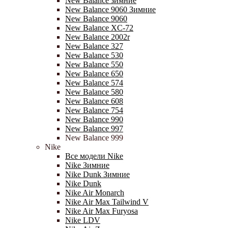
New Balance зимние
New Balance 9060 Зимние
New Balance 9060
New Balance XC-72
New Balance 2002r
New Balance 327
New Balance 530
New Balance 550
New Balance 650
New Balance 574
New Balance 580
New Balance 608
New Balance 754
New Balance 990
New Balance 997
New Balance 999
Nike
Все модели Nike
Nike Зимние
Nike Dunk Зимние
Nike Dunk
Nike Air Monarch
Nike Air Max Tailwind V
Nike Air Max Furyosa
Nike LDV