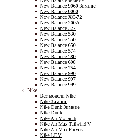
New Balance зимние
New Balance 9060 Зимние
New Balance 9060
New Balance XC-72
New Balance 2002r
New Balance 327
New Balance 530
New Balance 550
New Balance 650
New Balance 574
New Balance 580
New Balance 608
New Balance 754
New Balance 990
New Balance 997
New Balance 999
Nike
Все модели Nike
Nike Зимние
Nike Dunk Зимние
Nike Dunk
Nike Air Monarch
Nike Air Max Tailwind V
Nike Air Max Furyosa
Nike LDV