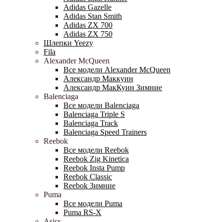
Adidas Gazelle
Adidas Stan Smith
Adidas ZX 700
Adidas ZX 750
Шлепки Yeezy
Fila
Alexander McQueen
Все модели Alexander McQueen
Александр Маккуин
Александр МакКуин Зимние
Balenciaga
Все модели Balenciaga
Balenciaga Triple S
Balenciaga Track
Balenciaga Speed Trainers
Reebok
Все модели Reebok
Reebok Zig Kinetica
Reebok Insta Pump
Reebok Classic
Reebok Зимние
Puma
Все модели Puma
Puma RS-X
Asics