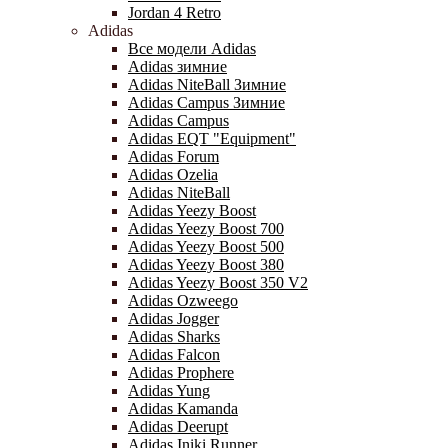
Jordan 4 Retro
Adidas
Все модели Adidas
Adidas зимние
Adidas NiteBall Зимние
Adidas Campus Зимние
Adidas Campus
Adidas EQT "Equipment"
Adidas Forum
Adidas Ozelia
Adidas NiteBall
Adidas Yeezy Boost
Adidas Yeezy Boost 700
Adidas Yeezy Boost 500
Adidas Yeezy Boost 380
Adidas Yeezy Boost 350 V2
Adidas Ozweego
Adidas Jogger
Adidas Sharks
Adidas Falcon
Adidas Prophere
Adidas Yung
Adidas Kamanda
Adidas Deerupt
Adidas Iniki Runner