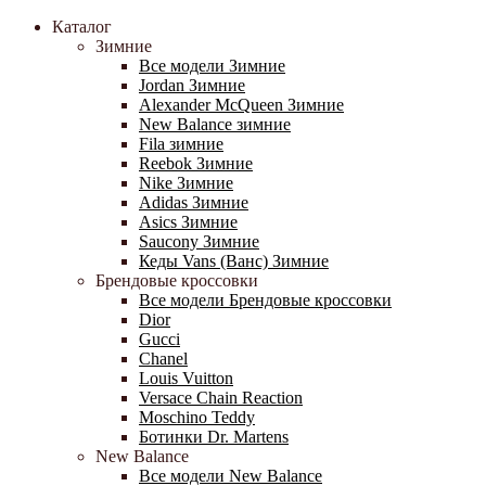
Каталог
Зимние
Все модели Зимние
Jordan Зимние
Alexander McQueen Зимние
New Balance зимние
Fila зимние
Reebok Зимние
Nike Зимние
Adidas Зимние
Asics Зимние
Saucony Зимние
Кеды Vans (Ванс) Зимние
Брендовые кроссовки
Все модели Брендовые кроссовки
Dior
Gucci
Chanel
Louis Vuitton
Versace Chain Reaction
Moschino Teddy
Ботинки Dr. Martens
New Balance
Все модели New Balance