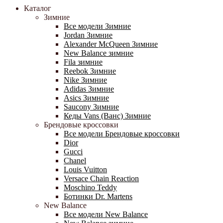
Каталог
Зимние
Все модели Зимние
Jordan Зимние
Alexander McQueen Зимние
New Balance зимние
Fila зимние
Reebok Зимние
Nike Зимние
Adidas Зимние
Asics Зимние
Saucony Зимние
Кеды Vans (Ванс) Зимние
Брендовые кроссовки
Все модели Брендовые кроссовки
Dior
Gucci
Chanel
Louis Vuitton
Versace Chain Reaction
Moschino Teddy
Ботинки Dr. Martens
New Balance
Все модели New Balance