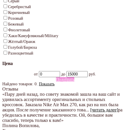
Серый
Серебристый
Коричневый
Розовый
Бежевый
Фиолетовый
Хаки/Камуфляжный/Military
Жёлтый/Оранж
Голубой/Бирюза
Разноцветный
Цена
от
до
руб.
Подобрать
Найдено товаров:
0
.
Показать
Отзывы
«Пару дней назад, по совету знакомой зашла на ваш сайт и
удивилась ассортименту оригинальных и стильных
кроссовок. Заказала Nike Air Max 270, как раз на них была
акция. После получение заказанного това
...
[читать далее]
ра
убедилась в качестве и практичности. Ой, большое вам
спасибо, теперь только к вам!
»
Полина Вопилова
,