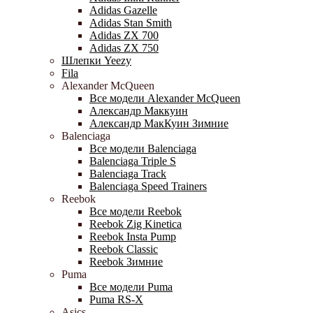
Adidas Gazelle
Adidas Stan Smith
Adidas ZX 700
Adidas ZX 750
Шлепки Yeezy
Fila
Alexander McQueen
Все модели Alexander McQueen
Александр Маккуин
Александр МакКуин Зимние
Balenciaga
Все модели Balenciaga
Balenciaga Triple S
Balenciaga Track
Balenciaga Speed Trainers
Reebok
Все модели Reebok
Reebok Zig Kinetica
Reebok Insta Pump
Reebok Classic
Reebok Зимние
Puma
Все модели Puma
Puma RS-X
Asics