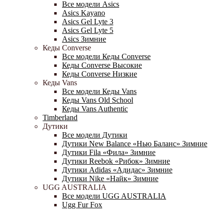
Все модели Asics
Asics Kayano
Asics Gel Lyte 3
Asics Gel Lyte 5
Asics Зимние
Кеды Converse
Все модели Кеды Converse
Кеды Converse Высокие
Кеды Converse Низкие
Кеды Vans
Все модели Кеды Vans
Кеды Vans Old School
Кеды Vans Authentic
Timberland
Дутики
Все модели Дутики
Дутики New Balance «Нью Баланс» Зимние
Дутики Fila «Фила» Зимние
Дутики Reebok «Рибок» Зимние
Дутики Adidas «Адидас» Зимние
Дутики Nike «Найк» Зимние
UGG AUSTRALIA
Все модели UGG AUSTRALIA
Ugg Fur Fox