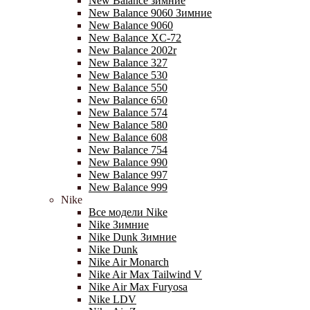
New Balance зимние
New Balance 9060 Зимние
New Balance 9060
New Balance XC-72
New Balance 2002r
New Balance 327
New Balance 530
New Balance 550
New Balance 650
New Balance 574
New Balance 580
New Balance 608
New Balance 754
New Balance 990
New Balance 997
New Balance 999
Nike
Все модели Nike
Nike Зимние
Nike Dunk Зимние
Nike Dunk
Nike Air Monarch
Nike Air Max Tailwind V
Nike Air Max Furyosa
Nike LDV