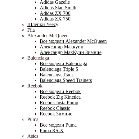
Adidas Gazelle
Adidas Stan Smith
Adidas ZX 700
Adidas ZX 750
Шлепки Yeezy
Fila
Alexander McQueen
Все модели Alexander McQueen
Александр Маккуин
Александр МакКуин Зимние
Balenciaga
Все модели Balenciaga
Balenciaga Triple S
Balenciaga Track
Balenciaga Speed Trainers
Reebok
Все модели Reebok
Reebok Zig Kinetica
Reebok Insta Pump
Reebok Classic
Reebok Зимние
Puma
Все модели Puma
Puma RS-X
Asics