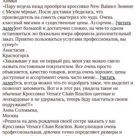
Химки
«Пару недель назад приобрела кроссовки New Balance Зимние
с Мехом чёрные. После доставки убедилась, что
производитель на совесть смастерил это чудо. Очень
классный магазин и существенные цены. Ассортим
...
[читать
далее]
ент большой и достаточно сложно, на чем-то одном
остановиться. но буквально вчера оформила дополнительный
заказ. Приятно пользоваться услугами профессионалов, вы
супер!
»
Анастасия
,
Красногорск
«Заказываю у вас не первый раз, меня уже можно смело
назвать постоянным покупателем. Все очень просто
объясняется, качество товаров, всегда очень хорошее, цены
доступные и ассортимент очень часто меняе
...
[читать
далее]
тся, всегда можно что-то подобрать такое, что выделит и
позволит запомнить. Вот и в этот раз, увидела такие не
обычные Кроссовки Versace Chain Reaction цветные и
леопардовые и не удержалась, теперь буду хвастаться своим
подружкам!!!
»
Анна Соловьева
,
Москва
«Решила на день рождения своей сестре заказать у вас
Кроссовки Versace Chain Reaction. Консультация очень
профессиональная, девочки точно определяют размеры и