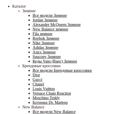
Каталог
Зимние
Все модели Зимние
Jordan Зимние
Alexander McQueen Зимние
New Balance зимние
Fila зимние
Reebok Зимние
Nike Зимние
Adidas Зимние
Asics Зимние
Saucony Зимние
Кеды Vans (Ванс) Зимние
Брендовые кроссовки
Все модели Брендовые кроссовки
Dior
Gucci
Chanel
Louis Vuitton
Versace Chain Reaction
Moschino Teddy
Ботинки Dr. Martens
New Balance
Все модели New Balance