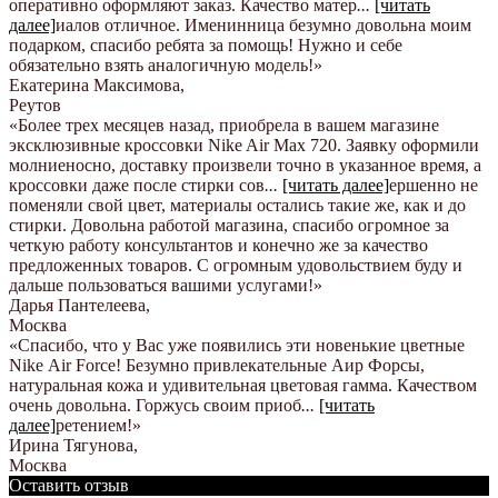
оперативно оформляют заказ. Качество матер
...
[читать
далее]
иалов отличное. Именинница безумно довольна моим
подарком, спасибо ребята за помощь! Нужно и себе
обязательно взять аналогичную модель!
»
Екатерина Максимова
,
Реутов
«Более трех месяцев назад, приобрела в вашем магазине
эксклюзивные кроссовки Nike Air Max 720. Заявку оформили
молниеносно, доставку произвели точно в указанное время, а
кроссовки даже после стирки сов
...
[читать далее]
ершенно не
поменяли свой цвет, материалы остались такие же, как и до
стирки. Довольна работой магазина, спасибо огромное за
четкую работу консультантов и конечно же за качество
предложенных товаров. С огромным удовольствием буду и
дальше пользоваться вашими услугами!
»
Дарья Пантелеева
,
Москва
«Спасибо, что у Вас уже появились эти новенькие цветные
Nike Аir Force! Безумно привлекательные Аир Форсы,
натуральная кожа и удивительная цветовая гамма. Качеством
очень довольна. Горжусь своим приоб
...
[читать
далее]
ретением!
»
Ирина Тягунова
,
Москва
Оставить отзыв