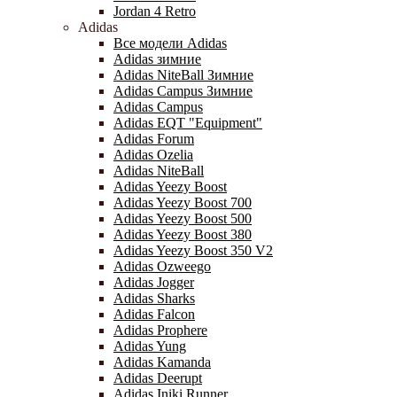
Jordan 4 Retro
Adidas
Все модели Adidas
Adidas зимние
Adidas NiteBall Зимние
Adidas Campus Зимние
Adidas Campus
Adidas EQT "Equipment"
Adidas Forum
Adidas Ozelia
Adidas NiteBall
Adidas Yeezy Boost
Adidas Yeezy Boost 700
Adidas Yeezy Boost 500
Adidas Yeezy Boost 380
Adidas Yeezy Boost 350 V2
Adidas Ozweego
Adidas Jogger
Adidas Sharks
Adidas Falcon
Adidas Prophere
Adidas Yung
Adidas Kamanda
Adidas Deerupt
Adidas Iniki Runner