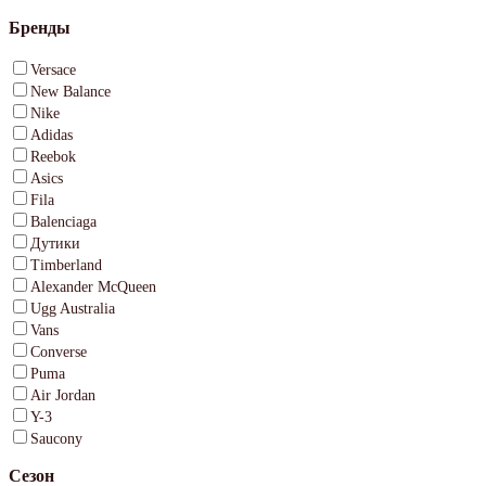
Бренды
Versace
New Balance
Nike
Adidas
Reebok
Asics
Fila
Balenciaga
Дутики
Timberland
Alexander McQueen
Ugg Australia
Vans
Converse
Puma
Air Jordan
Y-3
Saucony
Сезон