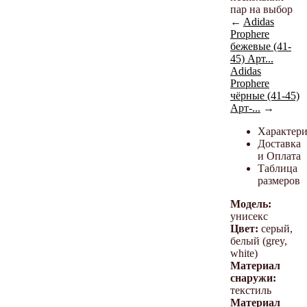
пар на выбор
←
Adidas
Prophere
бежевые (41-
45) Арт...
Adidas
Prophere
чёрные (41-45)
Арт-...
→
Характер
Доставка
и Оплата
Таблица
размеров
Модель:
унисекс
Цвет:
серый,
белый (grey,
white)
Материал
снаружи:
текстиль
Материал