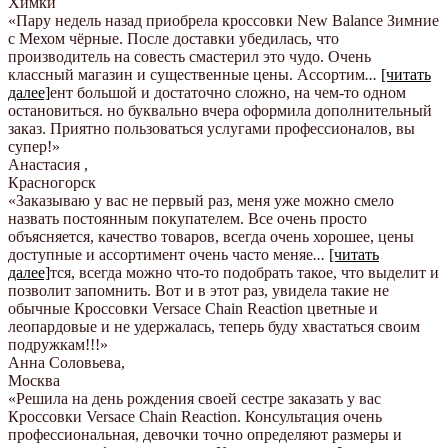
Химки
«Пару недель назад приобрела кроссовки New Balance Зимние
с Мехом чёрные. После доставки убедилась, что
производитель на совесть смастерил это чудо. Очень
классный магазин и существенные цены. Ассортим
...
[читать
далее]
ент большой и достаточно сложно, на чем-то одном
остановиться. но буквально вчера оформила дополнительный
заказ. Приятно пользоваться услугами профессионалов, вы
супер!
»
Анастасия
,
Красногорск
«Заказываю у вас не первый раз, меня уже можно смело
назвать постоянным покупателем. Все очень просто
объясняется, качество товаров, всегда очень хорошее, цены
доступные и ассортимент очень часто меняе
...
[читать
далее]
тся, всегда можно что-то подобрать такое, что выделит и
позволит запомнить. Вот и в этот раз, увидела такие не
обычные Кроссовки Versace Chain Reaction цветные и
леопардовые и не удержалась, теперь буду хвастаться своим
подружкам!!!
»
Анна Соловьева
,
Москва
«Решила на день рождения своей сестре заказать у вас
Кроссовки Versace Chain Reaction. Консультация очень
профессиональная, девочки точно определяют размеры и