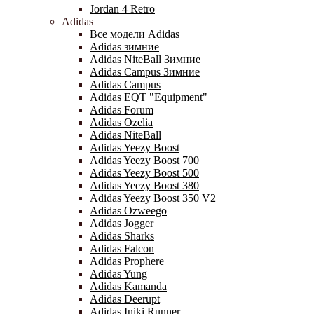
Jordan 4 Retro
Adidas
Все модели Adidas
Adidas зимние
Adidas NiteBall Зимние
Adidas Campus Зимние
Adidas Campus
Adidas EQT "Equipment"
Adidas Forum
Adidas Ozelia
Adidas NiteBall
Adidas Yeezy Boost
Adidas Yeezy Boost 700
Adidas Yeezy Boost 500
Adidas Yeezy Boost 380
Adidas Yeezy Boost 350 V2
Adidas Ozweego
Adidas Jogger
Adidas Sharks
Adidas Falcon
Adidas Prophere
Adidas Yung
Adidas Kamanda
Adidas Deerupt
Adidas Iniki Runner