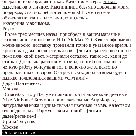
оперативно оформляют заказ. Качество матер
...
[читать
далее]
иалов отличное. Именинница безумно довольна моим
подарком, спасибо ребята за помощь! Нужно и себе
обязательно взять аналогичную модель!
»
Екатерина Максимова
,
Реутов
«Более трех месяцев назад, приобрела в вашем магазине
эксклюзивные кроссовки Nike Air Max 720. Заявку оформили
молниеносно, доставку произвели точно в указанное время, а
кроссовки даже после стирки сов
...
[читать далее]
ершенно не
поменяли свой цвет, материалы остались такие же, как и до
стирки. Довольна работой магазина, спасибо огромное за
четкую работу консультантов и конечно же за качество
предложенных товаров. С огромным удовольствием буду и
дальше пользоваться вашими услугами!
»
Дарья Пантелеева
,
Москва
«Спасибо, что у Вас уже появились эти новенькие цветные
Nike Аir Force! Безумно привлекательные Аир Форсы,
натуральная кожа и удивительная цветовая гамма. Качеством
очень довольна. Горжусь своим приоб
...
[читать
далее]
ретением!
»
Ирина Тягунова
,
Москва
Оставить отзыв