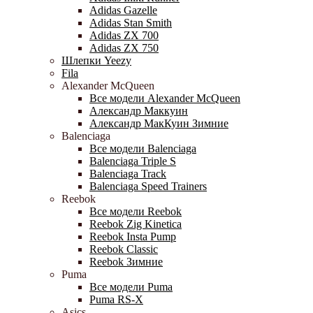
Adidas Gazelle
Adidas Stan Smith
Adidas ZX 700
Adidas ZX 750
Шлепки Yeezy
Fila
Alexander McQueen
Все модели Alexander McQueen
Александр Маккуин
Александр МакКуин Зимние
Balenciaga
Все модели Balenciaga
Balenciaga Triple S
Balenciaga Track
Balenciaga Speed Trainers
Reebok
Все модели Reebok
Reebok Zig Kinetica
Reebok Insta Pump
Reebok Classic
Reebok Зимние
Puma
Все модели Puma
Puma RS-X
Asics