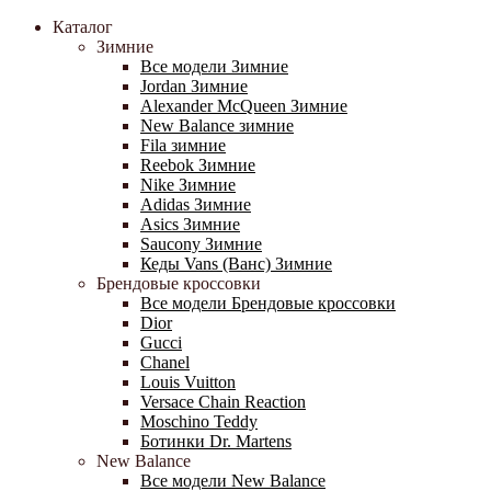
Каталог
Зимние
Все модели Зимние
Jordan Зимние
Alexander McQueen Зимние
New Balance зимние
Fila зимние
Reebok Зимние
Nike Зимние
Adidas Зимние
Asics Зимние
Saucony Зимние
Кеды Vans (Ванс) Зимние
Брендовые кроссовки
Все модели Брендовые кроссовки
Dior
Gucci
Chanel
Louis Vuitton
Versace Chain Reaction
Moschino Teddy
Ботинки Dr. Martens
New Balance
Все модели New Balance