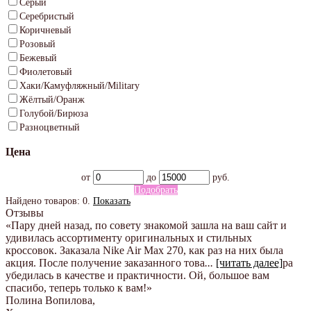
Серый
Серебристый
Коричневый
Розовый
Бежевый
Фиолетовый
Хаки/Камуфляжный/Military
Жёлтый/Оранж
Голубой/Бирюза
Разноцветный
Цена
от
до
руб.
Подобрать
Найдено товаров:
0
.
Показать
Отзывы
«Пару дней назад, по совету знакомой зашла на ваш сайт и
удивилась ассортименту оригинальных и стильных
кроссовок. Заказала Nike Air Max 270, как раз на них была
акция. После получение заказанного това
...
[читать далее]
ра
убедилась в качестве и практичности. Ой, большое вам
спасибо, теперь только к вам!
»
Полина Вопилова
,