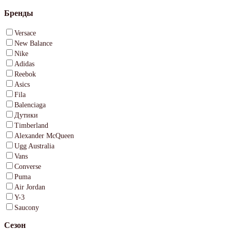
Бренды
Versace
New Balance
Nike
Adidas
Reebok
Asics
Fila
Balenciaga
Дутики
Timberland
Alexander McQueen
Ugg Australia
Vans
Converse
Puma
Air Jordan
Y-3
Saucony
Сезон