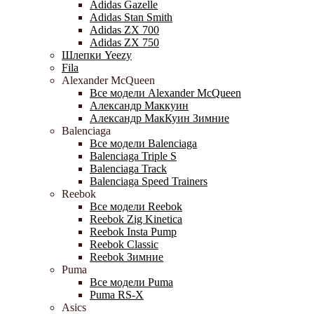
Adidas Gazelle
Adidas Stan Smith
Adidas ZX 700
Adidas ZX 750
Шлепки Yeezy
Fila
Alexander McQueen
Все модели Alexander McQueen
Александр Маккуин
Александр МакКуин Зимние
Balenciaga
Все модели Balenciaga
Balenciaga Triple S
Balenciaga Track
Balenciaga Speed Trainers
Reebok
Все модели Reebok
Reebok Zig Kinetica
Reebok Insta Pump
Reebok Classic
Reebok Зимние
Puma
Все модели Puma
Puma RS-X
Asics