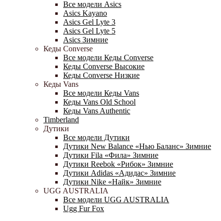
Все модели Asics
Asics Kayano
Asics Gel Lyte 3
Asics Gel Lyte 5
Asics Зимние
Кеды Converse
Все модели Кеды Converse
Кеды Converse Высокие
Кеды Converse Низкие
Кеды Vans
Все модели Кеды Vans
Кеды Vans Old School
Кеды Vans Authentic
Timberland
Дутики
Все модели Дутики
Дутики New Balance «Нью Баланс» Зимние
Дутики Fila «Фила» Зимние
Дутики Reebok «Рибок» Зимние
Дутики Adidas «Адидас» Зимние
Дутики Nike «Найк» Зимние
UGG AUSTRALIA
Все модели UGG AUSTRALIA
Ugg Fur Fox