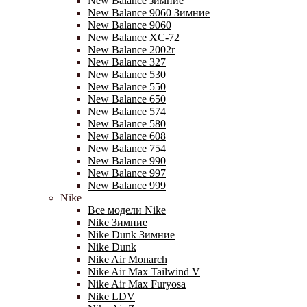
New Balance зимние
New Balance 9060 Зимние
New Balance 9060
New Balance XC-72
New Balance 2002r
New Balance 327
New Balance 530
New Balance 550
New Balance 650
New Balance 574
New Balance 580
New Balance 608
New Balance 754
New Balance 990
New Balance 997
New Balance 999
Nike
Все модели Nike
Nike Зимние
Nike Dunk Зимние
Nike Dunk
Nike Air Monarch
Nike Air Max Tailwind V
Nike Air Max Furyosa
Nike LDV