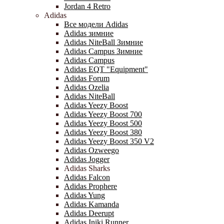
Jordan 4 Retro
Adidas
Все модели Adidas
Adidas зимние
Adidas NiteBall Зимние
Adidas Campus Зимние
Adidas Campus
Adidas EQT "Equipment"
Adidas Forum
Adidas Ozelia
Adidas NiteBall
Adidas Yeezy Boost
Adidas Yeezy Boost 700
Adidas Yeezy Boost 500
Adidas Yeezy Boost 380
Adidas Yeezy Boost 350 V2
Adidas Ozweego
Adidas Jogger
Adidas Sharks
Adidas Falcon
Adidas Prophere
Adidas Yung
Adidas Kamanda
Adidas Deerupt
Adidas Iniki Runner