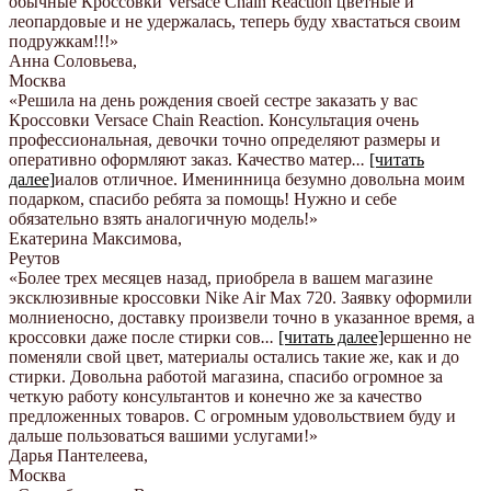
обычные Кроссовки Versace Chain Reaction цветные и
леопардовые и не удержалась, теперь буду хвастаться своим
подружкам!!!
»
Анна Соловьева
,
Москва
«Решила на день рождения своей сестре заказать у вас
Кроссовки Versace Chain Reaction. Консультация очень
профессиональная, девочки точно определяют размеры и
оперативно оформляют заказ. Качество матер
...
[читать
далее]
иалов отличное. Именинница безумно довольна моим
подарком, спасибо ребята за помощь! Нужно и себе
обязательно взять аналогичную модель!
»
Екатерина Максимова
,
Реутов
«Более трех месяцев назад, приобрела в вашем магазине
эксклюзивные кроссовки Nike Air Max 720. Заявку оформили
молниеносно, доставку произвели точно в указанное время, а
кроссовки даже после стирки сов
...
[читать далее]
ершенно не
поменяли свой цвет, материалы остались такие же, как и до
стирки. Довольна работой магазина, спасибо огромное за
четкую работу консультантов и конечно же за качество
предложенных товаров. С огромным удовольствием буду и
дальше пользоваться вашими услугами!
»
Дарья Пантелеева
,
Москва