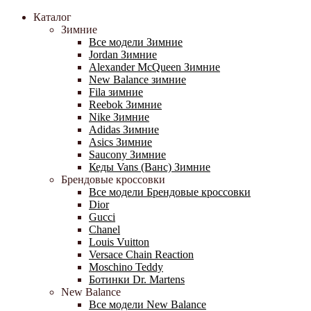
Каталог
Зимние
Все модели Зимние
Jordan Зимние
Alexander McQueen Зимние
New Balance зимние
Fila зимние
Reebok Зимние
Nike Зимние
Adidas Зимние
Asics Зимние
Saucony Зимние
Кеды Vans (Ванс) Зимние
Брендовые кроссовки
Все модели Брендовые кроссовки
Dior
Gucci
Chanel
Louis Vuitton
Versace Chain Reaction
Moschino Teddy
Ботинки Dr. Martens
New Balance
Все модели New Balance