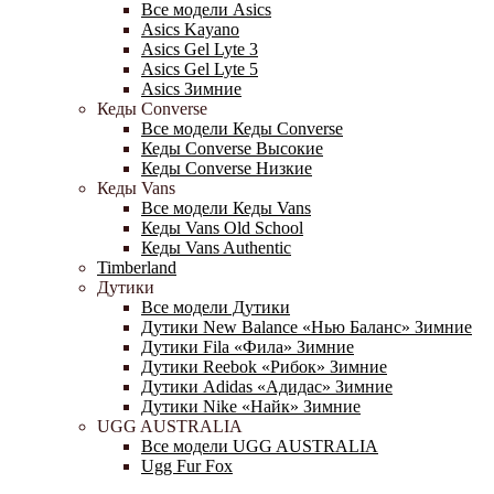
Все модели Asics
Asics Kayano
Asics Gel Lyte 3
Asics Gel Lyte 5
Asics Зимние
Кеды Converse
Все модели Кеды Converse
Кеды Converse Высокие
Кеды Converse Низкие
Кеды Vans
Все модели Кеды Vans
Кеды Vans Old School
Кеды Vans Authentic
Timberland
Дутики
Все модели Дутики
Дутики New Balance «Нью Баланс» Зимние
Дутики Fila «Фила» Зимние
Дутики Reebok «Рибок» Зимние
Дутики Adidas «Адидас» Зимние
Дутики Nike «Найк» Зимние
UGG AUSTRALIA
Все модели UGG AUSTRALIA
Ugg Fur Fox