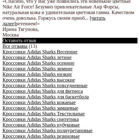
«Спасибо, что у Вас уже появились эти новенькие цветные
Nike Аir Force! Безумно привлекательные Аир Форсы,
натуральная кожа и удивительная цветовая гамма. Качеством
очень довольна. Горжусь своим приоб
...
[читать
далее]
ретением!
»
Ирина Тягунова
,
Москва
Оставить отзыв
Все отзывы
(13)
Кроссовки Adidas Sharks Весенние
Кроссовки Adidas Sharks летние
Кроссовки Adidas Sharks осенние
Кроссовки Adidas Sharks зимние
Кроссовки Adidas Sharks низкие
Кроссовки Adidas Sharks высокие
Кроссовки Adidas Sharks повседневные
Кроссовки Adidas Sharks для фитнеса
Кроссовки Adidas Sharks для баскетбола
Кроссовки Adidas Sharks кожаные
Кроссовки Adidas Sharks замшевые
Кроссовки Adidas Sharks Текстильные
Кроссовки Adidas Sharks синтетика
Кроссовки Adidas Sharks нубуковые
Кроссовки Adidas Sharks полиуретановые
Кроссовки Adidas Sharks резиновые