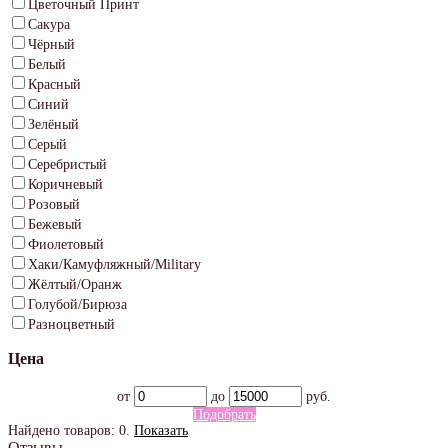
Цветочный Принт
Сакура
Чёрный
Белый
Красный
Синий
Зелёный
Серый
Серебристый
Коричневый
Розовый
Бежевый
Фиолетовый
Хаки/Камуфляжный/Military
Жёлтый/Оранж
Голубой/Бирюза
Разноцветный
Цена
от
до
руб.
Подобрать
Найдено товаров:
0
.
Показать
Отзывы