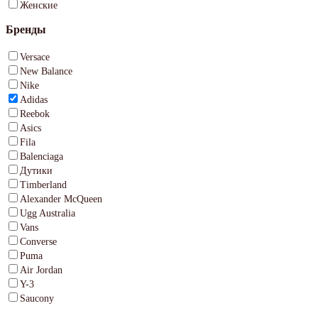
Женские
Бренды
Versace
New Balance
Nike
Adidas
Reebok
Asics
Fila
Balenciaga
Дутики
Timberland
Alexander McQueen
Ugg Australia
Vans
Converse
Puma
Air Jordan
Y-3
Saucony