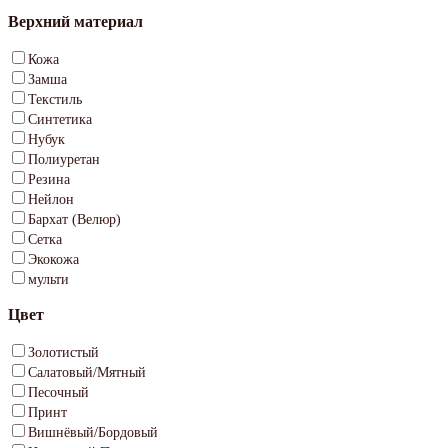
Верхний материал
Кожа
Замша
Текстиль
Синтетика
Нубук
Полиуретан
Резина
Нейлон
Бархат (Велюр)
Сетка
Экокожа
мульти
Цвет
Золотистый
Салатовый/Мятный
Песочный
Принт
Вишнёвый/Бордовый