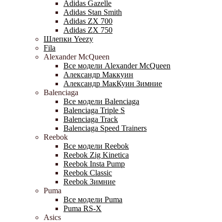
Adidas Gazelle
Adidas Stan Smith
Adidas ZX 700
Adidas ZX 750
Шлепки Yeezy
Fila
Alexander McQueen
Все модели Alexander McQueen
Александр Маккуин
Александр МакКуин Зимние
Balenciaga
Все модели Balenciaga
Balenciaga Triple S
Balenciaga Track
Balenciaga Speed Trainers
Reebok
Все модели Reebok
Reebok Zig Kinetica
Reebok Insta Pump
Reebok Classic
Reebok Зимние
Puma
Все модели Puma
Puma RS-X
Asics