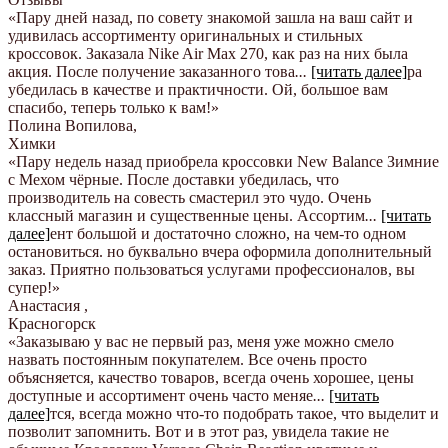
«Пару дней назад, по совету знакомой зашла на ваш сайт и
удивилась ассортименту оригинальных и стильных
кроссовок. Заказала Nike Air Max 270, как раз на них была
акция. После получение заказанного това
...
[читать далее]
ра
убедилась в качестве и практичности. Ой, большое вам
спасибо, теперь только к вам!
»
Полина Вопилова
,
Химки
«Пару недель назад приобрела кроссовки New Balance Зимние
с Мехом чёрные. После доставки убедилась, что
производитель на совесть смастерил это чудо. Очень
классный магазин и существенные цены. Ассортим
...
[читать
далее]
ент большой и достаточно сложно, на чем-то одном
остановиться. но буквально вчера оформила дополнительный
заказ. Приятно пользоваться услугами профессионалов, вы
супер!
»
Анастасия
,
Красногорск
«Заказываю у вас не первый раз, меня уже можно смело
назвать постоянным покупателем. Все очень просто
объясняется, качество товаров, всегда очень хорошее, цены
доступные и ассортимент очень часто меняе
...
[читать
далее]
тся, всегда можно что-то подобрать такое, что выделит и
позволит запомнить. Вот и в этот раз, увидела такие не