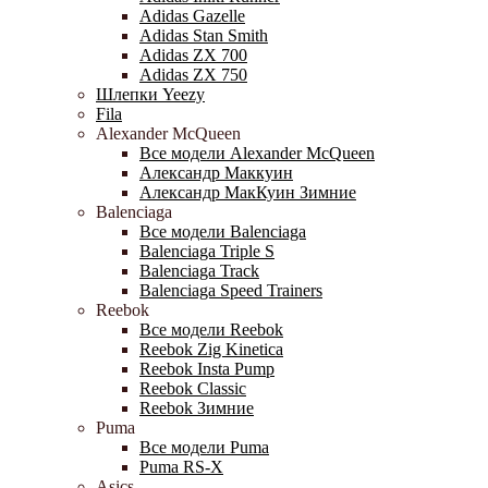
Adidas Gazelle
Adidas Stan Smith
Adidas ZX 700
Adidas ZX 750
Шлепки Yeezy
Fila
Alexander McQueen
Все модели Alexander McQueen
Александр Маккуин
Александр МакКуин Зимние
Balenciaga
Все модели Balenciaga
Balenciaga Triple S
Balenciaga Track
Balenciaga Speed Trainers
Reebok
Все модели Reebok
Reebok Zig Kinetica
Reebok Insta Pump
Reebok Classic
Reebok Зимние
Puma
Все модели Puma
Puma RS-X
Asics