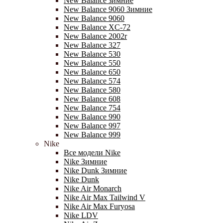
New Balance зимние
New Balance 9060 Зимние
New Balance 9060
New Balance XC-72
New Balance 2002r
New Balance 327
New Balance 530
New Balance 550
New Balance 650
New Balance 574
New Balance 580
New Balance 608
New Balance 754
New Balance 990
New Balance 997
New Balance 999
Nike
Все модели Nike
Nike Зимние
Nike Dunk Зимние
Nike Dunk
Nike Air Monarch
Nike Air Max Tailwind V
Nike Air Max Furyosa
Nike LDV