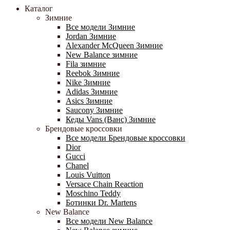
Каталог
Зимние
Все модели Зимние
Jordan Зимние
Alexander McQueen Зимние
New Balance зимние
Fila зимние
Reebok Зимние
Nike Зимние
Adidas Зимние
Asics Зимние
Saucony Зимние
Кеды Vans (Ванс) Зимние
Брендовые кроссовки
Все модели Брендовые кроссовки
Dior
Gucci
Chanel
Louis Vuitton
Versace Chain Reaction
Moschino Teddy
Ботинки Dr. Martens
New Balance
Все модели New Balance