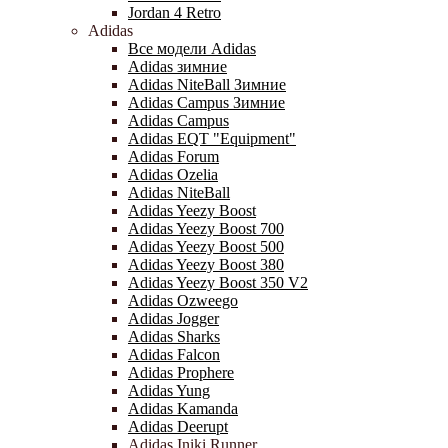
Jordan 4 Retro
Adidas
Все модели Adidas
Adidas зимние
Adidas NiteBall Зимние
Adidas Campus Зимние
Adidas Campus
Adidas EQT "Equipment"
Adidas Forum
Adidas Ozelia
Adidas NiteBall
Adidas Yeezy Boost
Adidas Yeezy Boost 700
Adidas Yeezy Boost 500
Adidas Yeezy Boost 380
Adidas Yeezy Boost 350 V2
Adidas Ozweego
Adidas Jogger
Adidas Sharks
Adidas Falcon
Adidas Prophere
Adidas Yung
Adidas Kamanda
Adidas Deerupt
Adidas Iniki Runner