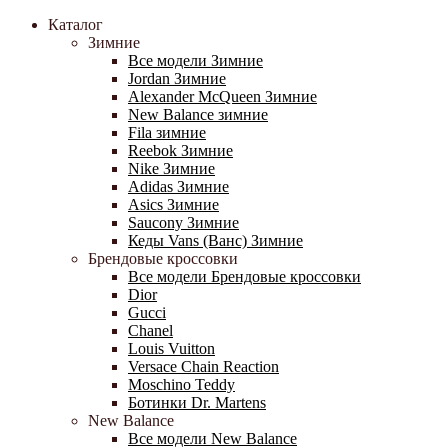
Каталог
Зимние
Все модели Зимние
Jordan Зимние
Alexander McQueen Зимние
New Balance зимние
Fila зимние
Reebok Зимние
Nike Зимние
Adidas Зимние
Asics Зимние
Saucony Зимние
Кеды Vans (Ванс) Зимние
Брендовые кроссовки
Все модели Брендовые кроссовки
Dior
Gucci
Chanel
Louis Vuitton
Versace Chain Reaction
Moschino Teddy
Ботинки Dr. Martens
New Balance
Все модели New Balance