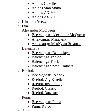
Adidas Gazelle
Adidas Stan Smith
Adidas ZX 700
Adidas ZX 750
Шлепки Yeezy
Fila
Alexander McQueen
Все модели Alexander McQueen
Александр Маккуин
Александр МакКуин Зимние
Balenciaga
Все модели Balenciaga
Balenciaga Triple S
Balenciaga Track
Balenciaga Speed Trainers
Reebok
Все модели Reebok
Reebok Zig Kinetica
Reebok Insta Pump
Reebok Classic
Reebok Зимние
Puma
Все модели Puma
Puma RS-X
Asics