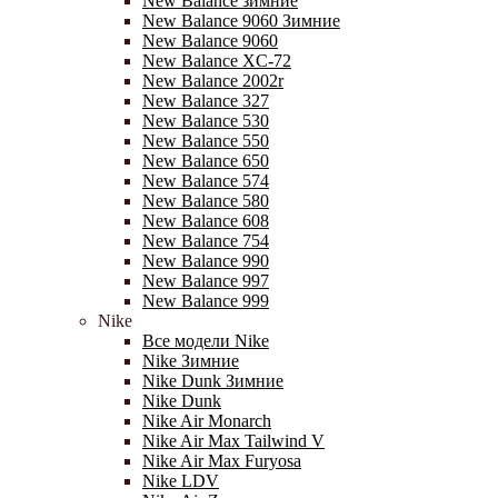
New Balance зимние
New Balance 9060 Зимние
New Balance 9060
New Balance XC-72
New Balance 2002r
New Balance 327
New Balance 530
New Balance 550
New Balance 650
New Balance 574
New Balance 580
New Balance 608
New Balance 754
New Balance 990
New Balance 997
New Balance 999
Nike
Все модели Nike
Nike Зимние
Nike Dunk Зимние
Nike Dunk
Nike Air Monarch
Nike Air Max Tailwind V
Nike Air Max Furyosa
Nike LDV