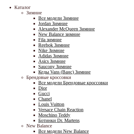
Каталог
Зимние
Все модели Зимние
Jordan Зимние
Alexander McQueen Зимние
New Balance зимние
Fila зимние
Reebok Зимние
Nike Зимние
Adidas Зимние
Asics Зимние
Saucony Зимние
Кеды Vans (Ванс) Зимние
Брендовые кроссовки
Все модели Брендовые кроссовки
Dior
Gucci
Chanel
Louis Vuitton
Versace Chain Reaction
Moschino Teddy
Ботинки Dr. Martens
New Balance
Все модели New Balance