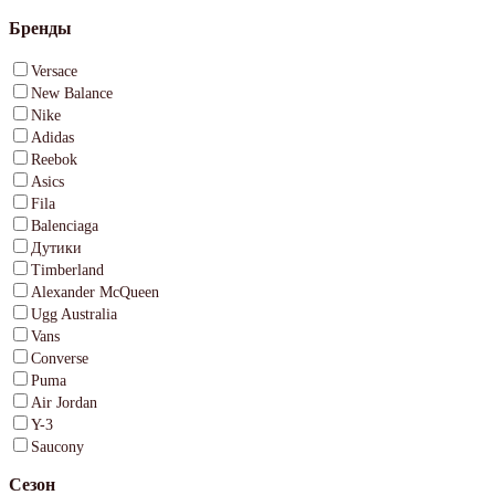
Бренды
Versace
New Balance
Nike
Adidas
Reebok
Asics
Fila
Balenciaga
Дутики
Timberland
Alexander McQueen
Ugg Australia
Vans
Converse
Puma
Air Jordan
Y-3
Saucony
Сезон