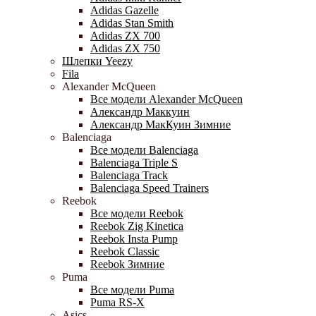
Adidas Gazelle
Adidas Stan Smith
Adidas ZX 700
Adidas ZX 750
Шлепки Yeezy
Fila
Alexander McQueen
Все модели Alexander McQueen
Александр Маккуин
Александр МакКуин Зимние
Balenciaga
Все модели Balenciaga
Balenciaga Triple S
Balenciaga Track
Balenciaga Speed Trainers
Reebok
Все модели Reebok
Reebok Zig Kinetica
Reebok Insta Pump
Reebok Classic
Reebok Зимние
Puma
Все модели Puma
Puma RS-X
Asics