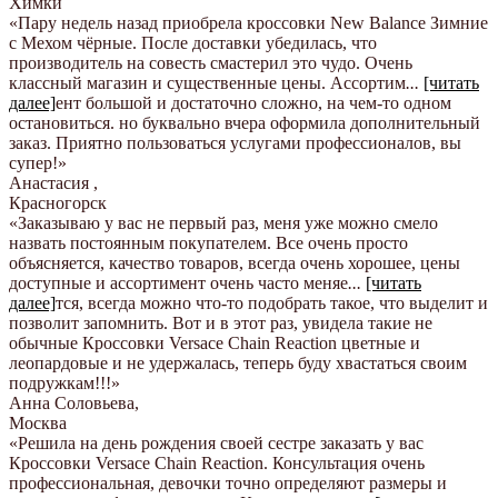
Химки
«Пару недель назад приобрела кроссовки New Balance Зимние
с Мехом чёрные. После доставки убедилась, что
производитель на совесть смастерил это чудо. Очень
классный магазин и существенные цены. Ассортим
...
[читать
далее]
ент большой и достаточно сложно, на чем-то одном
остановиться. но буквально вчера оформила дополнительный
заказ. Приятно пользоваться услугами профессионалов, вы
супер!
»
Анастасия
,
Красногорск
«Заказываю у вас не первый раз, меня уже можно смело
назвать постоянным покупателем. Все очень просто
объясняется, качество товаров, всегда очень хорошее, цены
доступные и ассортимент очень часто меняе
...
[читать
далее]
тся, всегда можно что-то подобрать такое, что выделит и
позволит запомнить. Вот и в этот раз, увидела такие не
обычные Кроссовки Versace Chain Reaction цветные и
леопардовые и не удержалась, теперь буду хвастаться своим
подружкам!!!
»
Анна Соловьева
,
Москва
«Решила на день рождения своей сестре заказать у вас
Кроссовки Versace Chain Reaction. Консультация очень
профессиональная, девочки точно определяют размеры и