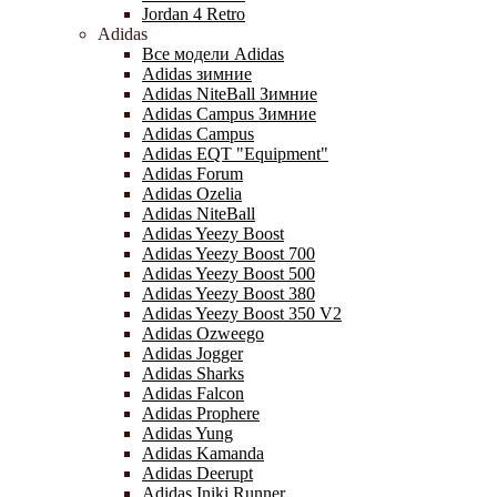
Jordan 4 Retro
Adidas
Все модели Adidas
Adidas зимние
Adidas NiteBall Зимние
Adidas Campus Зимние
Adidas Campus
Adidas EQT "Equipment"
Adidas Forum
Adidas Ozelia
Adidas NiteBall
Adidas Yeezy Boost
Adidas Yeezy Boost 700
Adidas Yeezy Boost 500
Adidas Yeezy Boost 380
Adidas Yeezy Boost 350 V2
Adidas Ozweego
Adidas Jogger
Adidas Sharks
Adidas Falcon
Adidas Prophere
Adidas Yung
Adidas Kamanda
Adidas Deerupt
Adidas Iniki Runner