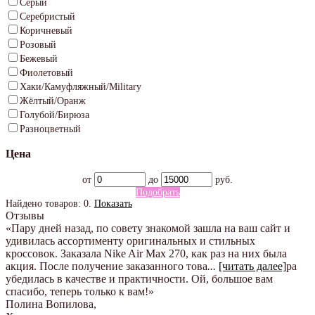
Серый
Серебристый
Коричневый
Розовый
Бежевый
Фиолетовый
Хаки/Камуфляжный/Military
Жёлтый/Оранж
Голубой/Бирюза
Разноцветный
Цена
от
до
руб.
Подобрать
Найдено товаров:
0
.
Показать
Отзывы
«Пару дней назад, по совету знакомой зашла на ваш сайт и
удивилась ассортименту оригинальных и стильных
кроссовок. Заказала Nike Air Max 270, как раз на них была
акция. После получение заказанного това
...
[читать далее]
ра
убедилась в качестве и практичности. Ой, большое вам
спасибо, теперь только к вам!
»
Полина Вопилова
,