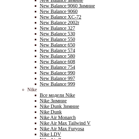
New Balance зимние
New Balance 9060 Зимние
New Balance 9060
New Balance XC-72
New Balance 2002r
New Balance 327
New Balance 530
New Balance 550
New Balance 650
New Balance 574
New Balance 580
New Balance 608
New Balance 754
New Balance 990
New Balance 997
New Balance 999
Nike
Все модели Nike
Nike Зимние
Nike Dunk Зимние
Nike Dunk
Nike Air Monarch
Nike Air Max Tailwind V
Nike Air Max Furyosa
Nike LDV