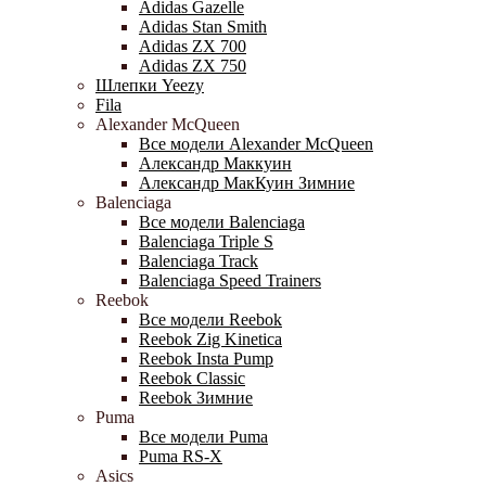
Adidas Gazelle
Adidas Stan Smith
Adidas ZX 700
Adidas ZX 750
Шлепки Yeezy
Fila
Alexander McQueen
Все модели Alexander McQueen
Александр Маккуин
Александр МакКуин Зимние
Balenciaga
Все модели Balenciaga
Balenciaga Triple S
Balenciaga Track
Balenciaga Speed Trainers
Reebok
Все модели Reebok
Reebok Zig Kinetica
Reebok Insta Pump
Reebok Classic
Reebok Зимние
Puma
Все модели Puma
Puma RS-X
Asics