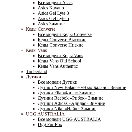
Все модели Asics
Asics Kayano
Asics Gel Lyte 3
Asics Gel Lyte 5
Asics Зимние
Кеды Converse
Все модели Кеды Converse
Кеды Converse Высокие
Кеды Converse Низкие
Кеды Vans
Все модели Кеды Vans
Кеды Vans Old School
Кеды Vans Authentic
Timberland
Дутики
Все модели Дутики
Дутики New Balance «Нью Баланс» Зимние
Дутики Fila «Фила» Зимние
Дутики Reebok «Рибок» Зимние
Дутики Adidas «Адидас» Зимние
Дутики Nike «Найк» Зимние
UGG AUSTRALIA
Все модели UGG AUSTRALIA
Ugg Fur Fox