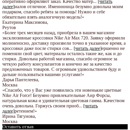
оперативно оформляют заказ. Качество матер
...
[читать
далее]
иалов отличное. Именинница безумно довольна моим
подарком, спасибо ребята за помощь! Нужно и себе
обязательно взять аналогичную модель!
»
Екатерина Максимова
,
Реутов
«Более трех месяцев назад, приобрела в вашем магазине
эксклюзивные кроссовки Nike Air Max 720. Заявку оформили
молниеносно, доставку произвели точно в указанное время, а
кроссовки даже после стирки сов
...
[читать далее]
ершенно не
поменяли свой цвет, материалы остались такие же, как и до
стирки. Довольна работой магазина, спасибо огромное за
четкую работу консультантов и конечно же за качество
предложенных товаров. С огромным удовольствием буду и
дальше пользоваться вашими услугами!
»
Дарья Пантелеева
,
Москва
«Спасибо, что у Вас уже появились эти новенькие цветные
Nike Аir Force! Безумно привлекательные Аир Форсы,
натуральная кожа и удивительная цветовая гамма. Качеством
очень довольна. Горжусь своим приоб
...
[читать
далее]
ретением!
»
Ирина Тягунова
,
Москва
Оставить отзыв