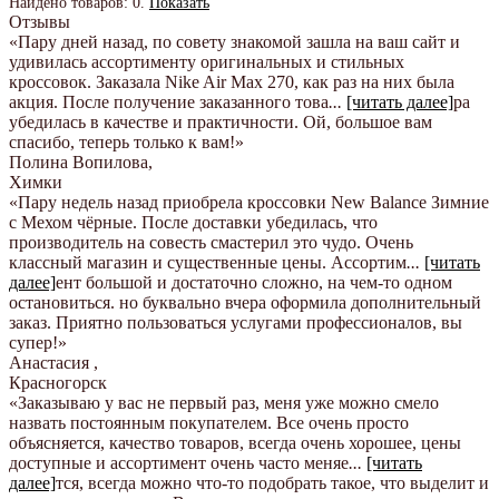
Найдено товаров:
0
.
Показать
Отзывы
«Пару дней назад, по совету знакомой зашла на ваш сайт и
удивилась ассортименту оригинальных и стильных
кроссовок. Заказала Nike Air Max 270, как раз на них была
акция. После получение заказанного това
...
[читать далее]
ра
убедилась в качестве и практичности. Ой, большое вам
спасибо, теперь только к вам!
»
Полина Вопилова
,
Химки
«Пару недель назад приобрела кроссовки New Balance Зимние
с Мехом чёрные. После доставки убедилась, что
производитель на совесть смастерил это чудо. Очень
классный магазин и существенные цены. Ассортим
...
[читать
далее]
ент большой и достаточно сложно, на чем-то одном
остановиться. но буквально вчера оформила дополнительный
заказ. Приятно пользоваться услугами профессионалов, вы
супер!
»
Анастасия
,
Красногорск
«Заказываю у вас не первый раз, меня уже можно смело
назвать постоянным покупателем. Все очень просто
объясняется, качество товаров, всегда очень хорошее, цены
доступные и ассортимент очень часто меняе
...
[читать
далее]
тся, всегда можно что-то подобрать такое, что выделит и