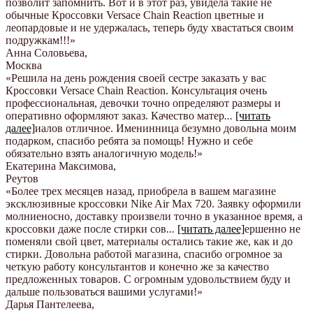
позволит запомнить. Вот и в этот раз, увидела такие не
обычные Кроссовки Versace Chain Reaction цветные и
леопардовые и не удержалась, теперь буду хвастаться своим
подружкам!!!
»
Анна Соловьева
,
Москва
«Решила на день рождения своей сестре заказать у вас
Кроссовки Versace Chain Reaction. Консультация очень
профессиональная, девочки точно определяют размеры и
оперативно оформляют заказ. Качество матер
...
[читать
далее]
иалов отличное. Именинница безумно довольна моим
подарком, спасибо ребята за помощь! Нужно и себе
обязательно взять аналогичную модель!
»
Екатерина Максимова
,
Реутов
«Более трех месяцев назад, приобрела в вашем магазине
эксклюзивные кроссовки Nike Air Max 720. Заявку оформили
молниеносно, доставку произвели точно в указанное время, а
кроссовки даже после стирки сов
...
[читать далее]
ершенно не
поменяли свой цвет, материалы остались такие же, как и до
стирки. Довольна работой магазина, спасибо огромное за
четкую работу консультантов и конечно же за качество
предложенных товаров. С огромным удовольствием буду и
дальше пользоваться вашими услугами!
»
Дарья Пантелеева
,