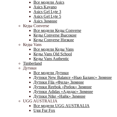
Все модели Asics
Asics Kayano
Asics Gel Lyte 3
Asics Gel Lyte 5
Asics Зимние
Кеды Converse
Все модели Кеды Converse
Кеды Converse Высокие
Кеды Converse Низкие
Кеды Vans
Все модели Кеды Vans
Кеды Vans Old School
Кеды Vans Authentic
Timberland
Дутики
Все модели Дутики
Дутики New Balance «Нью Баланс» Зимние
Дутики Fila «Фила» Зимние
Дутики Reebok «Рибок» Зимние
Дутики Adidas «Адидас» Зимние
Дутики Nike «Найк» Зимние
UGG AUSTRALIA
Все модели UGG AUSTRALIA
Ugg Fur Fox