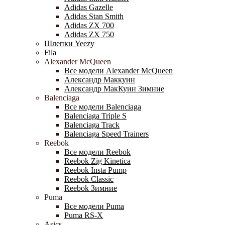
Adidas Gazelle
Adidas Stan Smith
Adidas ZX 700
Adidas ZX 750
Шлепки Yeezy
Fila
Alexander McQueen
Все модели Alexander McQueen
Александр Маккуин
Александр МакКуин Зимние
Balenciaga
Все модели Balenciaga
Balenciaga Triple S
Balenciaga Track
Balenciaga Speed Trainers
Reebok
Все модели Reebok
Reebok Zig Kinetica
Reebok Insta Pump
Reebok Classic
Reebok Зимние
Puma
Все модели Puma
Puma RS-X
Asics