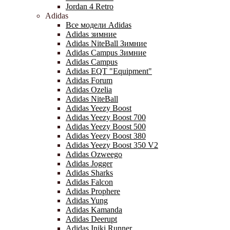
Jordan 4 Retro
Adidas
Все модели Adidas
Adidas зимние
Adidas NiteBall Зимние
Adidas Campus Зимние
Adidas Campus
Adidas EQT "Equipment"
Adidas Forum
Adidas Ozelia
Adidas NiteBall
Adidas Yeezy Boost
Adidas Yeezy Boost 700
Adidas Yeezy Boost 500
Adidas Yeezy Boost 380
Adidas Yeezy Boost 350 V2
Adidas Ozweego
Adidas Jogger
Adidas Sharks
Adidas Falcon
Adidas Prophere
Adidas Yung
Adidas Kamanda
Adidas Deerupt
Adidas Iniki Runner