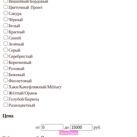
Вишнёвый/Бордовый
Цветочный Принт
Сакура
Чёрный
Белый
Красный
Синий
Зелёный
Серый
Серебристый
Коричневый
Розовый
Бежевый
Фиолетовый
Хаки/Камуфляжный/Military
Жёлтый/Оранж
Голубой/Бирюза
Разноцветный
Цена
от
до
руб.
Подобрать