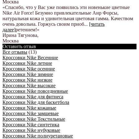
Москва
«Спасибо, что у Вас уже появились эти новенькие цветные
Nike Аir Force! Безумно привлекательные Аир Форсы,
натуральная кожа и удивительная цветовая гамма. Качеством
очень довольна. Горжусь своим приоб
...
[читать
далее]
ретением!
»
Ирина Тягунова
,
Москва
Оставить отзыв
Все отзывы
(13)
Кроссовки Nike Весенние
Кроссовки Nike летние
Кроссовки Nike осенние
Кроссовки Nike зимние
Кроссовки Nike низкие
Кроссовки Nike высокие
Кроссовки Nike повседневные
Кроссовки Nike для фитнеса
Кроссовки Nike для баскетбола
Кроссовки Nike кожаные
Кроссовки Nike замшевые
Кроссовки Nike Текстильные
Кроссовки Nike синтетика
Кроссовки Nike нубуковые
Кроссовки Nike полиуретановые