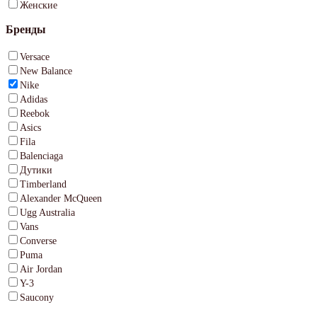
Женские
Бренды
Versace
New Balance
Nike
Adidas
Reebok
Asics
Fila
Balenciaga
Дутики
Timberland
Alexander McQueen
Ugg Australia
Vans
Converse
Puma
Air Jordan
Y-3
Saucony