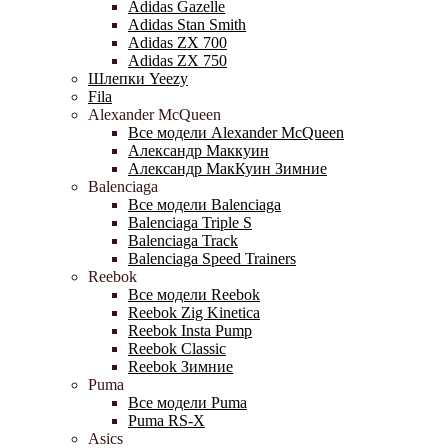
Adidas Gazelle
Adidas Stan Smith
Adidas ZX 700
Adidas ZX 750
Шлепки Yeezy
Fila
Alexander McQueen
Все модели Alexander McQueen
Александр Маккуин
Александр МакКуин Зимние
Balenciaga
Все модели Balenciaga
Balenciaga Triple S
Balenciaga Track
Balenciaga Speed Trainers
Reebok
Все модели Reebok
Reebok Zig Kinetica
Reebok Insta Pump
Reebok Classic
Reebok Зимние
Puma
Все модели Puma
Puma RS-X
Asics