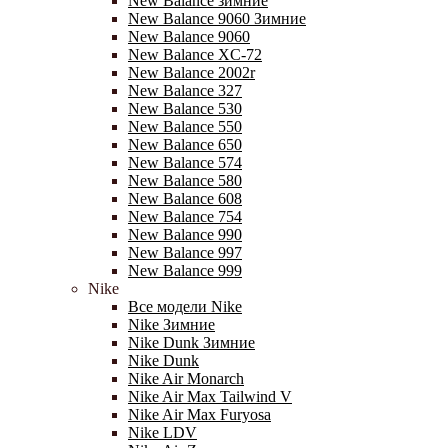
New Balance зимние
New Balance 9060 Зимние
New Balance 9060
New Balance XC-72
New Balance 2002r
New Balance 327
New Balance 530
New Balance 550
New Balance 650
New Balance 574
New Balance 580
New Balance 608
New Balance 754
New Balance 990
New Balance 997
New Balance 999
Nike
Все модели Nike
Nike Зимние
Nike Dunk Зимние
Nike Dunk
Nike Air Monarch
Nike Air Max Tailwind V
Nike Air Max Furyosa
Nike LDV