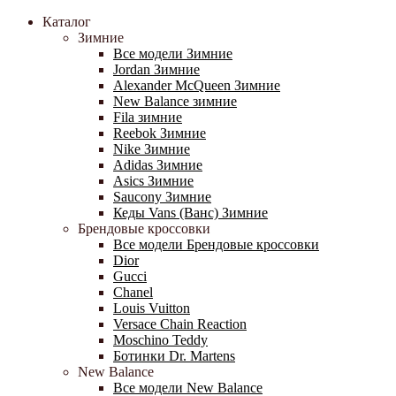
Каталог
Зимние
Все модели Зимние
Jordan Зимние
Alexander McQueen Зимние
New Balance зимние
Fila зимние
Reebok Зимние
Nike Зимние
Adidas Зимние
Asics Зимние
Saucony Зимние
Кеды Vans (Ванс) Зимние
Брендовые кроссовки
Все модели Брендовые кроссовки
Dior
Gucci
Chanel
Louis Vuitton
Versace Chain Reaction
Moschino Teddy
Ботинки Dr. Martens
New Balance
Все модели New Balance