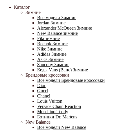
Каталог
Зимние
Все модели Зимние
Jordan Зимние
Alexander McQueen Зимние
New Balance зимние
Fila зимние
Reebok Зимние
Nike Зимние
Adidas Зимние
Asics Зимние
Saucony Зимние
Кеды Vans (Ванс) Зимние
Брендовые кроссовки
Все модели Брендовые кроссовки
Dior
Gucci
Chanel
Louis Vuitton
Versace Chain Reaction
Moschino Teddy
Ботинки Dr. Martens
New Balance
Все модели New Balance