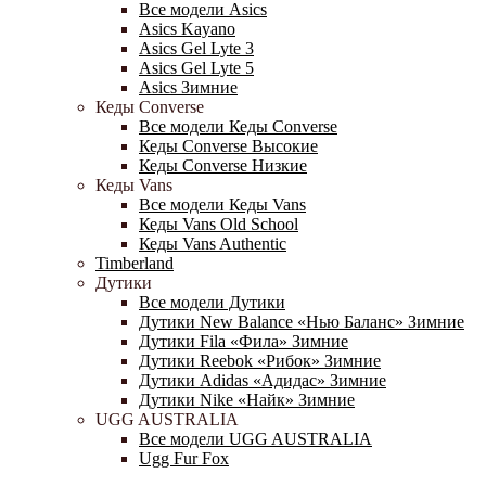
Все модели Asics
Asics Kayano
Asics Gel Lyte 3
Asics Gel Lyte 5
Asics Зимние
Кеды Converse
Все модели Кеды Converse
Кеды Converse Высокие
Кеды Converse Низкие
Кеды Vans
Все модели Кеды Vans
Кеды Vans Old School
Кеды Vans Authentic
Timberland
Дутики
Все модели Дутики
Дутики New Balance «Нью Баланс» Зимние
Дутики Fila «Фила» Зимние
Дутики Reebok «Рибок» Зимние
Дутики Adidas «Адидас» Зимние
Дутики Nike «Найк» Зимние
UGG AUSTRALIA
Все модели UGG AUSTRALIA
Ugg Fur Fox