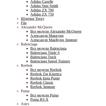
Adidas Gazelle
Adidas Stan Smith
Adidas ZX 700
Adidas ZX 750
Шлепки Yeezy
Fila
Alexander McQueen
Все модели Alexander McQueen
Александр Маккуин
Александр МакКуин Зимние
Balenciaga
Все модели Balenciaga
Balenciaga Triple S
Balenciaga Track
Balenciaga Speed Trainers
Reebok
Все модели Reebok
Reebok Zig Kinetica
Reebok Insta Pump
Reebok Classic
Reebok Зимние
Puma
Все модели Puma
Puma RS-X
Asics