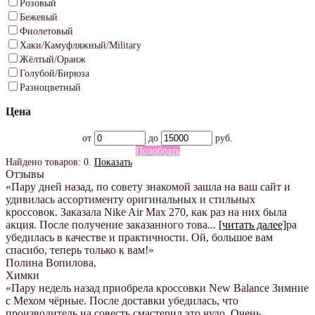
Розовый
Бежевый
Фиолетовый
Хаки/Камуфляжный/Military
Жёлтый/Оранж
Голубой/Бирюза
Разноцветный
Цена
от
до
руб.
Подобрать
Найдено товаров:
0
.
Показать
Отзывы
«Пару дней назад, по совету знакомой зашла на ваш сайт и
удивилась ассортименту оригинальных и стильных
кроссовок. Заказала Nike Air Max 270, как раз на них была
акция. После получение заказанного това
...
[читать далее]
ра
убедилась в качестве и практичности. Ой, большое вам
спасибо, теперь только к вам!
»
Полина Вопилова
,
Химки
«Пару недель назад приобрела кроссовки New Balance Зимние
с Мехом чёрные. После доставки убедилась, что
производитель на совесть смастерил это чудо. Очень