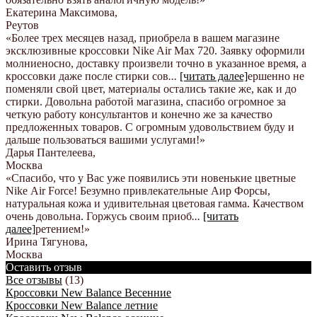
Екатерина Максимова
,
Реутов
«Более трех месяцев назад, приобрела в вашем магазине
эксклюзивные кроссовки Nike Air Max 720. Заявку оформили
молниеносно, доставку произвели точно в указанное время, а
кроссовки даже после стирки сов
...
[читать далее]
ершенно не
поменяли свой цвет, материалы остались такие же, как и до
стирки. Довольна работой магазина, спасибо огромное за
четкую работу консультантов и конечно же за качество
предложенных товаров. С огромным удовольствием буду и
дальше пользоваться вашими услугами!
»
Дарья Пантелеева
,
Москва
«Спасибо, что у Вас уже появились эти новенькие цветные
Nike Аir Force! Безумно привлекательные Аир Форсы,
натуральная кожа и удивительная цветовая гамма. Качеством
очень довольна. Горжусь своим приоб
...
[читать
далее]
ретением!
»
Ирина Тягунова
,
Москва
Оставить отзыв
Все отзывы
(13)
Кроссовки New Balance Весенние
Кроссовки New Balance летние