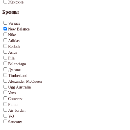
Женские
Бренды
Versace
New Balance
Nike
Adidas
Reebok
Asics
Fila
Balenciaga
Дутики
Timberland
Alexander McQueen
Ugg Australia
Vans
Converse
Puma
Air Jordan
Y-3
Saucony