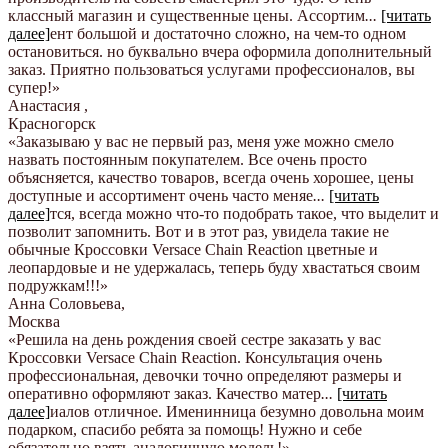
классный магазин и существенные цены. Ассортим
...
[читать
далее]
ент большой и достаточно сложно, на чем-то одном
остановиться. но буквально вчера оформила дополнительный
заказ. Приятно пользоваться услугами профессионалов, вы
супер!
»
Анастасия
,
Красногорск
«Заказываю у вас не первый раз, меня уже можно смело
назвать постоянным покупателем. Все очень просто
объясняется, качество товаров, всегда очень хорошее, цены
доступные и ассортимент очень часто меняе
...
[читать
далее]
тся, всегда можно что-то подобрать такое, что выделит и
позволит запомнить. Вот и в этот раз, увидела такие не
обычные Кроссовки Versace Chain Reaction цветные и
леопардовые и не удержалась, теперь буду хвастаться своим
подружкам!!!
»
Анна Соловьева
,
Москва
«Решила на день рождения своей сестре заказать у вас
Кроссовки Versace Chain Reaction. Консультация очень
профессиональная, девочки точно определяют размеры и
оперативно оформляют заказ. Качество матер
...
[читать
далее]
иалов отличное. Именинница безумно довольна моим
подарком, спасибо ребята за помощь! Нужно и себе
обязательно взять аналогичную модель!
»