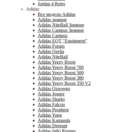
Jordan 4 Retro
Adidas
Все модели Adidas
Adidas зимние
Adidas NiteBall Зимние
Adidas Campus Зимние
Adidas Campus
Adidas EQT "Equipment"
Adidas Forum
Adidas Ozelia
Adidas NiteBall
Adidas Yeezy Boost
Adidas Yeezy Boost 700
Adidas Yeezy Boost 500
Adidas Yeezy Boost 380
Adidas Yeezy Boost 350 V2
Adidas Ozweego
Adidas Jogger
Adidas Sharks
Adidas Falcon
Adidas Prophere
Adidas Yung
Adidas Kamanda
Adidas Deerupt
Adidas Iniki Runner