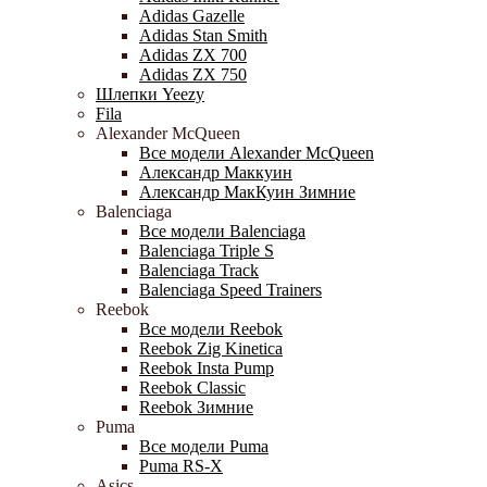
Adidas Gazelle
Adidas Stan Smith
Adidas ZX 700
Adidas ZX 750
Шлепки Yeezy
Fila
Alexander McQueen
Все модели Alexander McQueen
Александр Маккуин
Александр МакКуин Зимние
Balenciaga
Все модели Balenciaga
Balenciaga Triple S
Balenciaga Track
Balenciaga Speed Trainers
Reebok
Все модели Reebok
Reebok Zig Kinetica
Reebok Insta Pump
Reebok Classic
Reebok Зимние
Puma
Все модели Puma
Puma RS-X
Asics