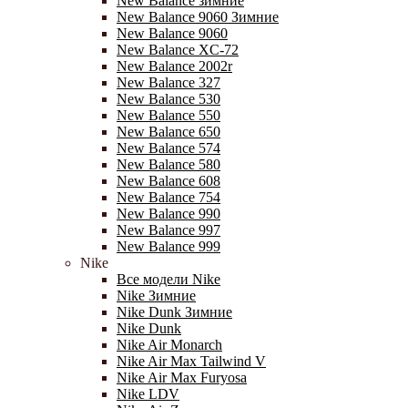
New Balance зимние
New Balance 9060 Зимние
New Balance 9060
New Balance XC-72
New Balance 2002r
New Balance 327
New Balance 530
New Balance 550
New Balance 650
New Balance 574
New Balance 580
New Balance 608
New Balance 754
New Balance 990
New Balance 997
New Balance 999
Nike
Все модели Nike
Nike Зимние
Nike Dunk Зимние
Nike Dunk
Nike Air Monarch
Nike Air Max Tailwind V
Nike Air Max Furyosa
Nike LDV