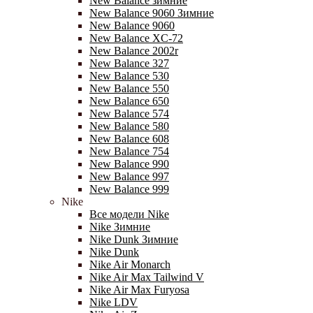
New Balance зимние
New Balance 9060 Зимние
New Balance 9060
New Balance XC-72
New Balance 2002r
New Balance 327
New Balance 530
New Balance 550
New Balance 650
New Balance 574
New Balance 580
New Balance 608
New Balance 754
New Balance 990
New Balance 997
New Balance 999
Nike
Все модели Nike
Nike Зимние
Nike Dunk Зимние
Nike Dunk
Nike Air Monarch
Nike Air Max Tailwind V
Nike Air Max Furyosa
Nike LDV