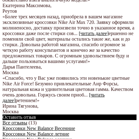
Екатерина Максимова
,
Реутов
«Более трех месяцев назад, приобрела в вашем магазине
эксклюзивные кроссовки Nike Air Max 720. Заявку оформили
молниеносно, доставку произвели точно в указанное время, а
кроссовки даже после стирки сов
...
[читать далее]
ершенно не
поменяли свой цвет, материалы остались такие же, как и до
стирки. Довольна работой магазина, спасибо огромное за
четкую работу консультантов и конечно же за качество
предложенных товаров. С огромным удовольствием буду и
дальше пользоваться вашими услугами!
»
Дарья Пантелеева
,
Москва
«Спасибо, что у Вас уже появились эти новенькие цветные
Nike Аir Force! Безумно привлекательные Аир Форсы,
натуральная кожа и удивительная цветовая гамма. Качеством
очень довольна. Горжусь своим приоб
...
[читать
далее]
ретением!
»
Ирина Тягунова
,
Москва
Оставить отзыв
Все отзывы
(13)
Кроссовки New Balance Весенние
Кроссовки New Balance летние