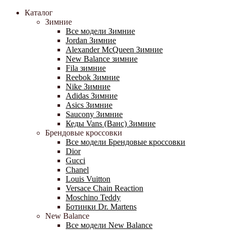
Каталог
Зимние
Все модели Зимние
Jordan Зимние
Alexander McQueen Зимние
New Balance зимние
Fila зимние
Reebok Зимние
Nike Зимние
Adidas Зимние
Asics Зимние
Saucony Зимние
Кеды Vans (Ванс) Зимние
Брендовые кроссовки
Все модели Брендовые кроссовки
Dior
Gucci
Chanel
Louis Vuitton
Versace Chain Reaction
Moschino Teddy
Ботинки Dr. Martens
New Balance
Все модели New Balance