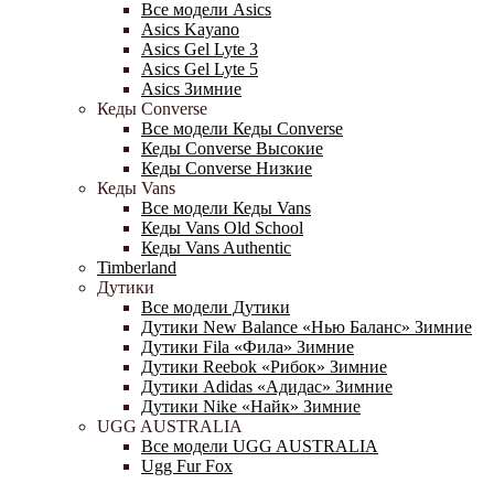
Все модели Asics
Asics Kayano
Asics Gel Lyte 3
Asics Gel Lyte 5
Asics Зимние
Кеды Converse
Все модели Кеды Converse
Кеды Converse Высокие
Кеды Converse Низкие
Кеды Vans
Все модели Кеды Vans
Кеды Vans Old School
Кеды Vans Authentic
Timberland
Дутики
Все модели Дутики
Дутики New Balance «Нью Баланс» Зимние
Дутики Fila «Фила» Зимние
Дутики Reebok «Рибок» Зимние
Дутики Adidas «Адидас» Зимние
Дутики Nike «Найк» Зимние
UGG AUSTRALIA
Все модели UGG AUSTRALIA
Ugg Fur Fox