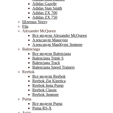
Adidas Gazelle
Adidas Stan Smith
Adidas ZX 700
Adidas ZX 750
Шлепки Yeezy
Fila
Alexander McQueen
Все модели Alexander McQueen
Александр Маккуин
Александр МакКуин Зимние
Balenciaga
Все модели Balenciaga
Balenciaga Triple S
Balenciaga Track
Balenciaga Speed Trainers
Reebok
Все модели Reebok
Reebok Zig Kinetica
Reebok Insta Pump
Reebok Classic
Reebok Зимние
Puma
Все модели Puma
Puma RS-X
Asics