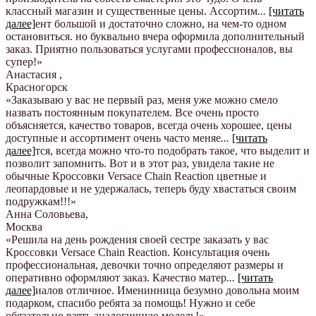
классный магазин и существенные цены. Ассортим
...
[читать
далее]
ент большой и достаточно сложно, на чем-то одном
остановиться. но буквально вчера оформила дополнительный
заказ. Приятно пользоваться услугами профессионалов, вы
супер!
»
Анастасия
,
Красногорск
«Заказываю у вас не первый раз, меня уже можно смело
назвать постоянным покупателем. Все очень просто
объясняется, качество товаров, всегда очень хорошее, цены
доступные и ассортимент очень часто меняе
...
[читать
далее]
тся, всегда можно что-то подобрать такое, что выделит и
позволит запомнить. Вот и в этот раз, увидела такие не
обычные Кроссовки Versace Chain Reaction цветные и
леопардовые и не удержалась, теперь буду хвастаться своим
подружкам!!!
»
Анна Соловьева
,
Москва
«Решила на день рождения своей сестре заказать у вас
Кроссовки Versace Chain Reaction. Консультация очень
профессиональная, девочки точно определяют размеры и
оперативно оформляют заказ. Качество матер
...
[читать
далее]
иалов отличное. Именинница безумно довольна моим
подарком, спасибо ребята за помощь! Нужно и себе
обязательно взять аналогичную модель!
»