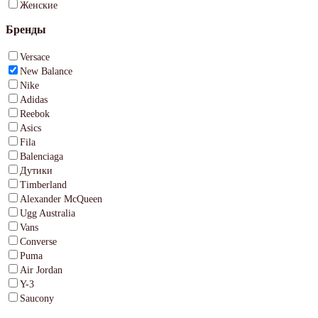
Женские
Бренды
Versace
New Balance
Nike
Adidas
Reebok
Asics
Fila
Balenciaga
Дутики
Timberland
Alexander McQueen
Ugg Australia
Vans
Converse
Puma
Air Jordan
Y-3
Saucony