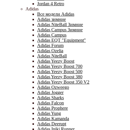
Jordan 4 Retro
Adidas
Все модели Adidas
Adidas зимние
Adidas NiteBall Зимние
Adidas Campus Зимние
Adidas Campus
Adidas EQT "Equipment"
Adidas Forum
Adidas Ozelia
Adidas NiteBall
Adidas Yeezy Boost
Adidas Yeezy Boost 700
Adidas Yeezy Boost 500
Adidas Yeezy Boost 380
Adidas Yeezy Boost 350 V2
Adidas Ozweego
Adidas Jogger
Adidas Sharks
Adidas Falcon
Adidas Prophere
Adidas Yung
Adidas Kamanda
Adidas Deerupt
Adidas Iniki Runner