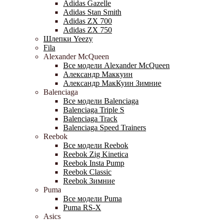
Adidas Gazelle
Adidas Stan Smith
Adidas ZX 700
Adidas ZX 750
Шлепки Yeezy
Fila
Alexander McQueen
Все модели Alexander McQueen
Александр Маккуин
Александр МакКуин Зимние
Balenciaga
Все модели Balenciaga
Balenciaga Triple S
Balenciaga Track
Balenciaga Speed Trainers
Reebok
Все модели Reebok
Reebok Zig Kinetica
Reebok Insta Pump
Reebok Classic
Reebok Зимние
Puma
Все модели Puma
Puma RS-X
Asics