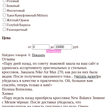
Розовый
Бежевый
Фиолетовый
Хаки/Камуфляжный/Military
Жёлтый/Оранж
Голубой/Бирюза
Разноцветный
Цена
от
до
руб.
Подобрать
Найдено товаров:
0
.
Показать
Отзывы
«Пару дней назад, по совету знакомой зашла на ваш сайт и
удивилась ассортименту оригинальных и стильных
кроссовок. Заказала Nike Air Max 270, как раз на них была
акция. После получение заказанного това
...
[читать далее]
ра
убедилась в качестве и практичности. Ой, большое вам
спасибо, теперь только к вам!
»
Полина Вопилова
,
Химки
«Пару недель назад приобрела кроссовки New Balance Зимние
с Мехом чёрные. После доставки убедилась, что
производитель на совесть смастерил это чудо. Очень