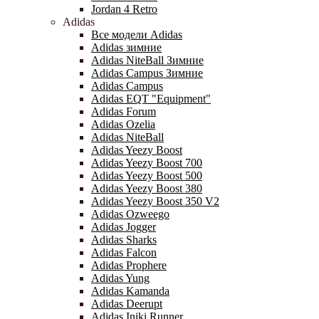
Jordan 4 Retro
Adidas
Все модели Adidas
Adidas зимние
Adidas NiteBall Зимние
Adidas Campus Зимние
Adidas Campus
Adidas EQT "Equipment"
Adidas Forum
Adidas Ozelia
Adidas NiteBall
Adidas Yeezy Boost
Adidas Yeezy Boost 700
Adidas Yeezy Boost 500
Adidas Yeezy Boost 380
Adidas Yeezy Boost 350 V2
Adidas Ozweego
Adidas Jogger
Adidas Sharks
Adidas Falcon
Adidas Prophere
Adidas Yung
Adidas Kamanda
Adidas Deerupt
Adidas Iniki Runner