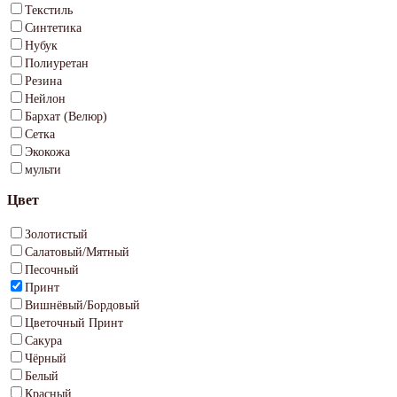
Текстиль
Синтетика
Нубук
Полиуретан
Резина
Нейлон
Бархат (Велюр)
Сетка
Экокожа
мульти
Цвет
Золотистый
Салатовый/Мятный
Песочный
Принт
Вишнёвый/Бордовый
Цветочный Принт
Сакура
Чёрный
Белый
Красный