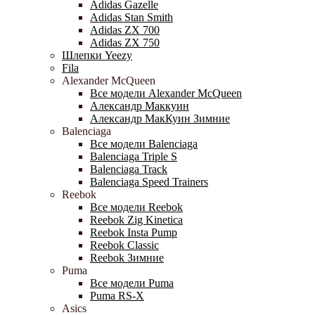
Adidas Gazelle
Adidas Stan Smith
Adidas ZX 700
Adidas ZX 750
Шлепки Yeezy
Fila
Alexander McQueen
Все модели Alexander McQueen
Александр Маккуин
Александр МакКуин Зимние
Balenciaga
Все модели Balenciaga
Balenciaga Triple S
Balenciaga Track
Balenciaga Speed Trainers
Reebok
Все модели Reebok
Reebok Zig Kinetica
Reebok Insta Pump
Reebok Classic
Reebok Зимние
Puma
Все модели Puma
Puma RS-X
Asics