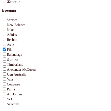
Женские
Бренды
Versace
New Balance
Nike
Adidas
Reebok
Asics
Fila
Balenciaga
Дутики
Timberland
Alexander McQueen
Ugg Australia
Vans
Converse
Puma
Air Jordan
Y-3
Saucony