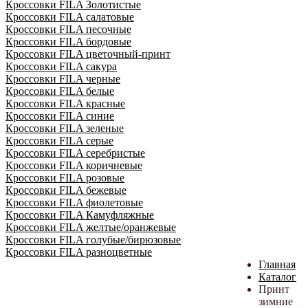
Кроссовки FILA Золотистые
Кроссовки FILA салатовые
Кроссовки FILA песочные
Кроссовки FILA бордовые
Кроссовки FILA цветочный-принт
Кроссовки FILA сакура
Кроссовки FILA черные
Кроссовки FILA белые
Кроссовки FILA красные
Кроссовки FILA синие
Кроссовки FILA зеленые
Кроссовки FILA серые
Кроссовки FILA серебристые
Кроссовки FILA коричневые
Кроссовки FILA розовые
Кроссовки FILA бежевые
Кроссовки FILA фиолетовые
Кроссовки FILA Камуфляжные
Кроссовки FILA желтые/оранжевые
Кроссовки FILA голубые/бирюзовые
Кроссовки FILA разноцветные
Главная
Каталог
Принт
зимние