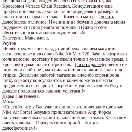
«Решила на день рождения своей сестре заказать у вас
Кроссовки Versace Chain Reaction. Консультация очень
профессиональная, девочки точно определяют размеры и
оперативно оформляют заказ. Качество матер
...
[читать
далее]
иалов отличное. Именинница безумно довольна моим
подарком, спасибо ребята за помощь! Нужно и себе
обязательно взять аналогичную модель!
»
Екатерина Максимова
,
Реутов
«Более трех месяцев назад, приобрела в вашем магазине
эксклюзивные кроссовки Nike Air Max 720. Заявку оформили
молниеносно, доставку произвели точно в указанное время, а
кроссовки даже после стирки сов
...
[читать далее]
ершенно не
поменяли свой цвет, материалы остались такие же, как и до
стирки. Довольна работой магазина, спасибо огромное за
четкую работу консультантов и конечно же за качество
предложенных товаров. С огромным удовольствием буду и
дальше пользоваться вашими услугами!
»
Дарья Пантелеева
,
Москва
«Спасибо, что у Вас уже появились эти новенькие цветные
Nike Аir Force! Безумно привлекательные Аир Форсы,
натуральная кожа и удивительная цветовая гамма. Качеством
очень довольна. Горжусь своим приоб
...
[читать
далее]
ретением!
»