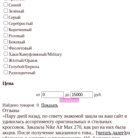
Синий
Зелёный
Серый
Серебристый
Коричневый
Розовый
Бежевый
Фиолетовый
Хаки/Камуфляжный/Military
Жёлтый/Оранж
Голубой/Бирюза
Разноцветный
Цена
от
до
руб.
Подобрать
Найдено товаров:
0
.
Показать
Отзывы
«Пару дней назад, по совету знакомой зашла на ваш сайт и
удивилась ассортименту оригинальных и стильных
кроссовок. Заказала Nike Air Max 270, как раз на них была
акция. После получение заказанного това
...
[читать далее]
ра