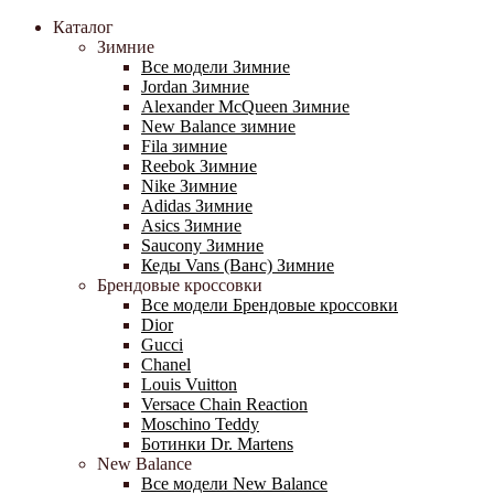
Каталог
Зимние
Все модели Зимние
Jordan Зимние
Alexander McQueen Зимние
New Balance зимние
Fila зимние
Reebok Зимние
Nike Зимние
Adidas Зимние
Asics Зимние
Saucony Зимние
Кеды Vans (Ванс) Зимние
Брендовые кроссовки
Все модели Брендовые кроссовки
Dior
Gucci
Chanel
Louis Vuitton
Versace Chain Reaction
Moschino Teddy
Ботинки Dr. Martens
New Balance
Все модели New Balance