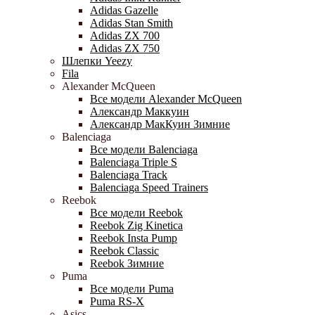
Adidas Gazelle
Adidas Stan Smith
Adidas ZX 700
Adidas ZX 750
Шлепки Yeezy
Fila
Alexander McQueen
Все модели Alexander McQueen
Александр Маккуин
Александр МакКуин Зимние
Balenciaga
Все модели Balenciaga
Balenciaga Triple S
Balenciaga Track
Balenciaga Speed Trainers
Reebok
Все модели Reebok
Reebok Zig Kinetica
Reebok Insta Pump
Reebok Classic
Reebok Зимние
Puma
Все модели Puma
Puma RS-X
Asics