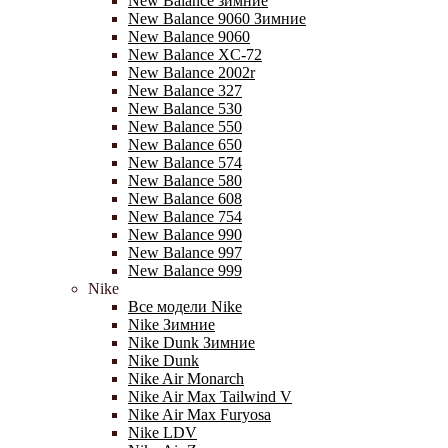
New Balance зимние
New Balance 9060 Зимние
New Balance 9060
New Balance XC-72
New Balance 2002r
New Balance 327
New Balance 530
New Balance 550
New Balance 650
New Balance 574
New Balance 580
New Balance 608
New Balance 754
New Balance 990
New Balance 997
New Balance 999
Nike
Все модели Nike
Nike Зимние
Nike Dunk Зимние
Nike Dunk
Nike Air Monarch
Nike Air Max Tailwind V
Nike Air Max Furyosa
Nike LDV