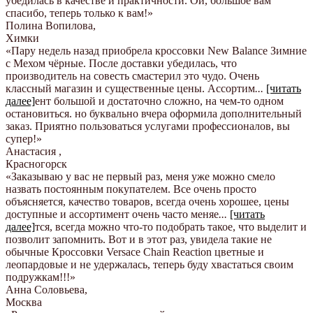
убедилась в качестве и практичности. Ой, большое вам
спасибо, теперь только к вам!
»
Полина Вопилова
,
Химки
«Пару недель назад приобрела кроссовки New Balance Зимние
с Мехом чёрные. После доставки убедилась, что
производитель на совесть смастерил это чудо. Очень
классный магазин и существенные цены. Ассортим
...
[читать
далее]
ент большой и достаточно сложно, на чем-то одном
остановиться. но буквально вчера оформила дополнительный
заказ. Приятно пользоваться услугами профессионалов, вы
супер!
»
Анастасия
,
Красногорск
«Заказываю у вас не первый раз, меня уже можно смело
назвать постоянным покупателем. Все очень просто
объясняется, качество товаров, всегда очень хорошее, цены
доступные и ассортимент очень часто меняе
...
[читать
далее]
тся, всегда можно что-то подобрать такое, что выделит и
позволит запомнить. Вот и в этот раз, увидела такие не
обычные Кроссовки Versace Chain Reaction цветные и
леопардовые и не удержалась, теперь буду хвастаться своим
подружкам!!!
»
Анна Соловьева
,
Москва