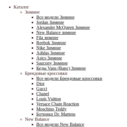
Каталог
Зимние
Все модели Зимние
Jordan Зимние
Alexander McQueen Зимние
New Balance зимние
Fila зимние
Reebok Зимние
Nike Зимние
Adidas Зимние
Asics Зимние
Saucony Зимние
Кеды Vans (Ванс) Зимние
Брендовые кроссовки
Все модели Брендовые кроссовки
Dior
Gucci
Chanel
Louis Vuitton
Versace Chain Reaction
Moschino Teddy
Ботинки Dr. Martens
New Balance
Все модели New Balance