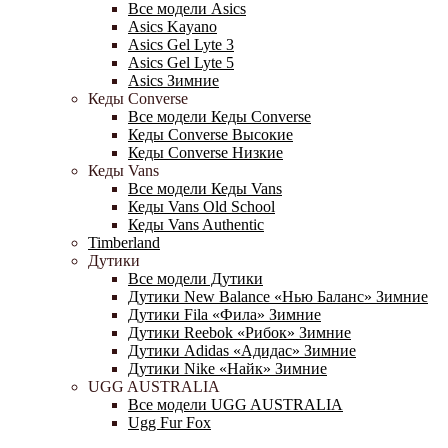
Все модели Asics
Asics Kayano
Asics Gel Lyte 3
Asics Gel Lyte 5
Asics Зимние
Кеды Converse
Все модели Кеды Converse
Кеды Converse Высокие
Кеды Converse Низкие
Кеды Vans
Все модели Кеды Vans
Кеды Vans Old School
Кеды Vans Authentic
Timberland
Дутики
Все модели Дутики
Дутики New Balance «Нью Баланс» Зимние
Дутики Fila «Фила» Зимние
Дутики Reebok «Рибок» Зимние
Дутики Adidas «Адидас» Зимние
Дутики Nike «Найк» Зимние
UGG AUSTRALIA
Все модели UGG AUSTRALIA
Ugg Fur Fox