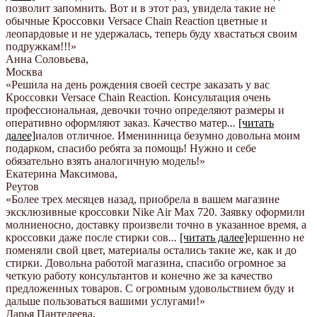
позволит запомнить. Вот и в этот раз, увидела такие не
обычные Кроссовки Versace Chain Reaction цветные и
леопардовые и не удержалась, теперь буду хвастаться своим
подружкам!!!
»
Анна Соловьева
,
Москва
«Решила на день рождения своей сестре заказать у вас
Кроссовки Versace Chain Reaction. Консультация очень
профессиональная, девочки точно определяют размеры и
оперативно оформляют заказ. Качество матер
...
[читать
далее]
иалов отличное. Именинница безумно довольна моим
подарком, спасибо ребята за помощь! Нужно и себе
обязательно взять аналогичную модель!
»
Екатерина Максимова
,
Реутов
«Более трех месяцев назад, приобрела в вашем магазине
эксклюзивные кроссовки Nike Air Max 720. Заявку оформили
молниеносно, доставку произвели точно в указанное время, а
кроссовки даже после стирки сов
...
[читать далее]
ершенно не
поменяли свой цвет, материалы остались такие же, как и до
стирки. Довольна работой магазина, спасибо огромное за
четкую работу консультантов и конечно же за качество
предложенных товаров. С огромным удовольствием буду и
дальше пользоваться вашими услугами!
»
Дарья Пантелеева
,