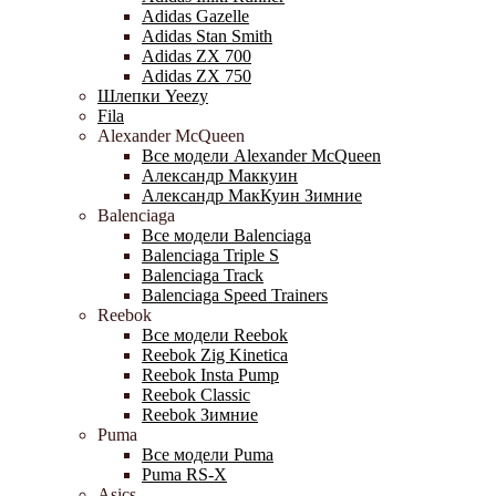
Adidas Gazelle
Adidas Stan Smith
Adidas ZX 700
Adidas ZX 750
Шлепки Yeezy
Fila
Alexander McQueen
Все модели Alexander McQueen
Александр Маккуин
Александр МакКуин Зимние
Balenciaga
Все модели Balenciaga
Balenciaga Triple S
Balenciaga Track
Balenciaga Speed Trainers
Reebok
Все модели Reebok
Reebok Zig Kinetica
Reebok Insta Pump
Reebok Classic
Reebok Зимние
Puma
Все модели Puma
Puma RS-X
Asics