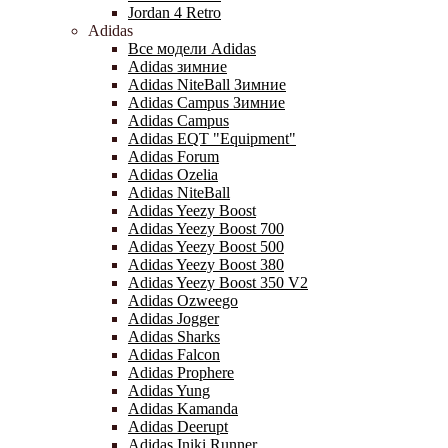
Jordan 4 Retro
Adidas
Все модели Adidas
Adidas зимние
Adidas NiteBall Зимние
Adidas Campus Зимние
Adidas Campus
Adidas EQT "Equipment"
Adidas Forum
Adidas Ozelia
Adidas NiteBall
Adidas Yeezy Boost
Adidas Yeezy Boost 700
Adidas Yeezy Boost 500
Adidas Yeezy Boost 380
Adidas Yeezy Boost 350 V2
Adidas Ozweego
Adidas Jogger
Adidas Sharks
Adidas Falcon
Adidas Prophere
Adidas Yung
Adidas Kamanda
Adidas Deerupt
Adidas Iniki Runner