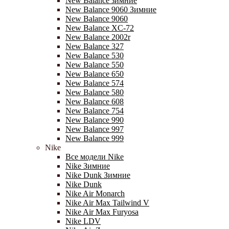
New Balance зимние
New Balance 9060 Зимние
New Balance 9060
New Balance XC-72
New Balance 2002r
New Balance 327
New Balance 530
New Balance 550
New Balance 650
New Balance 574
New Balance 580
New Balance 608
New Balance 754
New Balance 990
New Balance 997
New Balance 999
Nike
Все модели Nike
Nike Зимние
Nike Dunk Зимние
Nike Dunk
Nike Air Monarch
Nike Air Max Tailwind V
Nike Air Max Furyosa
Nike LDV