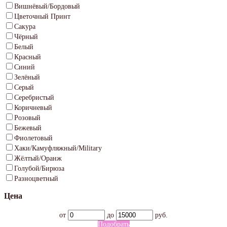
Вишнёвый/Бордовый
Цветочный Принт
Сакура
Чёрный
Белый
Красный
Синий
Зелёный
Серый
Серебристый
Коричневый
Розовый
Бежевый
Фиолетовый
Хаки/Камуфляжный/Military
Жёлтый/Оранж
Голубой/Бирюза
Разноцветный
Цена
от
до
руб.
Подобрать