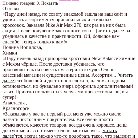
Найдено товаров:
0
.
Показать
Отзывы
«Пару дней назад, по совету знакомой зашла на ваш сайт и
удивилась ассортименту оригинальных и стильных
кроссовок. Заказала Nike Air Max 270, как раз на них была
акция. После получение заказанного това
...
[читать далее]
ра
убедилась в качестве и практичности. Ой, большое вам
спасибо, теперь только к вам!
»
Полина Вопилова
,
Химки
«Пару недель назад приобрела кроссовки New Balance Зимние
с Мехом чёрные. После доставки убедилась, что
производитель на совесть смастерил это чудо. Очень
классный магазин и существенные цены. Ассортим
...
[читать
далее]
ент большой и достаточно сложно, на чем-то одном
остановиться. но буквально вчера оформила дополнительный
заказ. Приятно пользоваться услугами профессионалов, вы
супер!
»
Анастасия
,
Красногорск
«Заказываю у вас не первый раз, меня уже можно смело
назвать постоянным покупателем. Все очень просто
объясняется, качество товаров, всегда очень хорошее, цены
доступные и ассортимент очень часто меняе
...
[читать
далее]
тся, всегда можно что-то подобрать такое, что выделит и