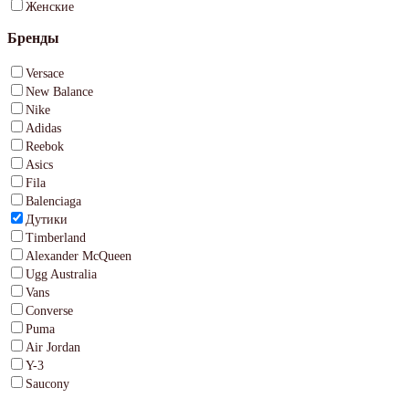
Женские
Бренды
Versace
New Balance
Nike
Adidas
Reebok
Asics
Fila
Balenciaga
Дутики
Timberland
Alexander McQueen
Ugg Australia
Vans
Converse
Puma
Air Jordan
Y-3
Saucony