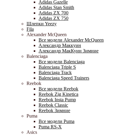
Adidas Gazelle
Adidas Stan Smith
Adidas ZX 700
Adidas ZX 750
Шлепки Yeezy
Fila
Alexander McQueen
Все модели Alexander McQueen
Александр Маккуин
Александр МакКуин Зимние
Balenciaga
Все модели Balenciaga
Balenciaga Triple S
Balenciaga Track
Balenciaga Speed Trainers
Reebok
Все модели Reebok
Reebok Zig Kinetica
Reebok Insta Pump
Reebok Classic
Reebok Зимние
Puma
Все модели Puma
Puma RS-X
Asics