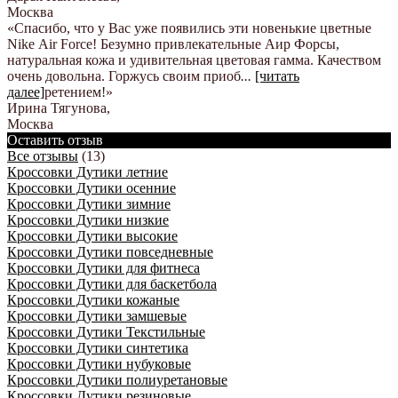
Москва
«Спасибо, что у Вас уже появились эти новенькие цветные
Nike Аir Force! Безумно привлекательные Аир Форсы,
натуральная кожа и удивительная цветовая гамма. Качеством
очень довольна. Горжусь своим приоб
...
[читать
далее]
ретением!
»
Ирина Тягунова
,
Москва
Оставить отзыв
Все отзывы
(13)
Кроссовки Дутики летние
Кроссовки Дутики осенние
Кроссовки Дутики зимние
Кроссовки Дутики низкие
Кроссовки Дутики высокие
Кроссовки Дутики повседневные
Кроссовки Дутики для фитнеса
Кроссовки Дутики для баскетбола
Кроссовки Дутики кожаные
Кроссовки Дутики замшевые
Кроссовки Дутики Текстильные
Кроссовки Дутики синтетика
Кроссовки Дутики нубуковые
Кроссовки Дутики полиуретановые
Кроссовки Дутики резиновые