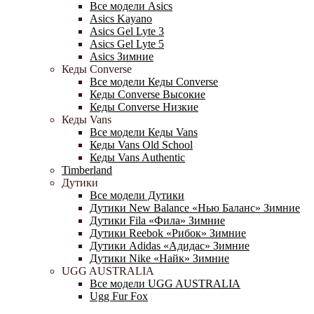
Все модели Asics
Asics Kayano
Asics Gel Lyte 3
Asics Gel Lyte 5
Asics Зимние
Кеды Converse
Все модели Кеды Converse
Кеды Converse Высокие
Кеды Converse Низкие
Кеды Vans
Все модели Кеды Vans
Кеды Vans Old School
Кеды Vans Authentic
Timberland
Дутики
Все модели Дутики
Дутики New Balance «Нью Баланс» Зимние
Дутики Fila «Фила» Зимние
Дутики Reebok «Рибок» Зимние
Дутики Adidas «Адидас» Зимние
Дутики Nike «Найк» Зимние
UGG AUSTRALIA
Все модели UGG AUSTRALIA
Ugg Fur Fox