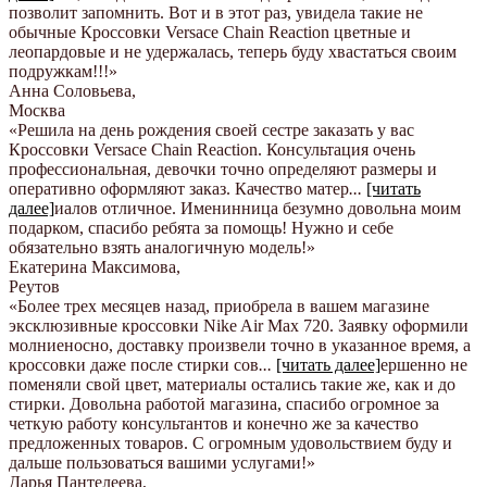
позволит запомнить. Вот и в этот раз, увидела такие не
обычные Кроссовки Versace Chain Reaction цветные и
леопардовые и не удержалась, теперь буду хвастаться своим
подружкам!!!
»
Анна Соловьева
,
Москва
«Решила на день рождения своей сестре заказать у вас
Кроссовки Versace Chain Reaction. Консультация очень
профессиональная, девочки точно определяют размеры и
оперативно оформляют заказ. Качество матер
...
[читать
далее]
иалов отличное. Именинница безумно довольна моим
подарком, спасибо ребята за помощь! Нужно и себе
обязательно взять аналогичную модель!
»
Екатерина Максимова
,
Реутов
«Более трех месяцев назад, приобрела в вашем магазине
эксклюзивные кроссовки Nike Air Max 720. Заявку оформили
молниеносно, доставку произвели точно в указанное время, а
кроссовки даже после стирки сов
...
[читать далее]
ершенно не
поменяли свой цвет, материалы остались такие же, как и до
стирки. Довольна работой магазина, спасибо огромное за
четкую работу консультантов и конечно же за качество
предложенных товаров. С огромным удовольствием буду и
дальше пользоваться вашими услугами!
»
Дарья Пантелеева
,