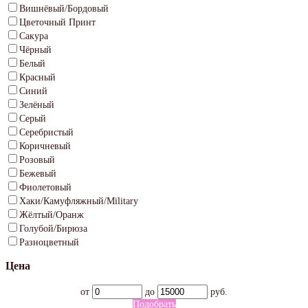
Вишнёвый/Бордовый
Цветочный Принт
Сакура
Чёрный
Белый
Красный
Синий
Зелёный
Серый
Серебристый
Коричневый
Розовый
Бежевый
Фиолетовый
Хаки/Камуфляжный/Military
Жёлтый/Оранж
Голубой/Бирюза
Разноцветный
Цена
от
до
руб.
Подобрать