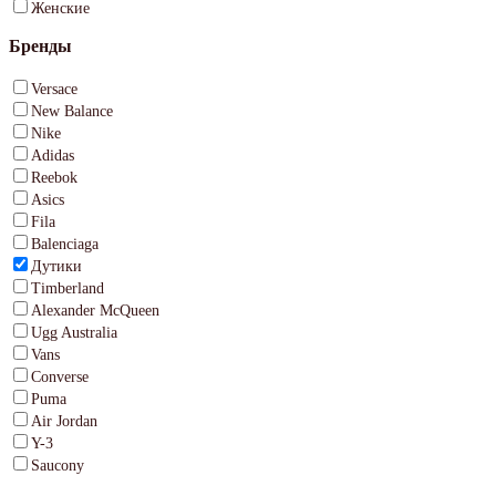
Женские
Бренды
Versace
New Balance
Nike
Adidas
Reebok
Asics
Fila
Balenciaga
Дутики
Timberland
Alexander McQueen
Ugg Australia
Vans
Converse
Puma
Air Jordan
Y-3
Saucony