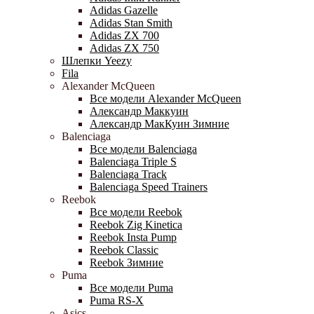
Adidas Gazelle
Adidas Stan Smith
Adidas ZX 700
Adidas ZX 750
Шлепки Yeezy
Fila
Alexander McQueen
Все модели Alexander McQueen
Александр Маккуин
Александр МакКуин Зимние
Balenciaga
Все модели Balenciaga
Balenciaga Triple S
Balenciaga Track
Balenciaga Speed Trainers
Reebok
Все модели Reebok
Reebok Zig Kinetica
Reebok Insta Pump
Reebok Classic
Reebok Зимние
Puma
Все модели Puma
Puma RS-X
Asics