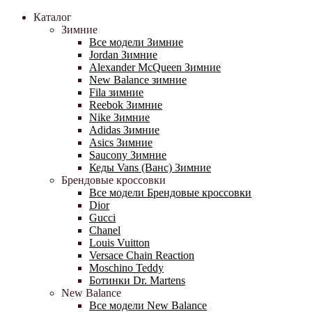
Каталог
Зимние
Все модели Зимние
Jordan Зимние
Alexander McQueen Зимние
New Balance зимние
Fila зимние
Reebok Зимние
Nike Зимние
Adidas Зимние
Asics Зимние
Saucony Зимние
Кеды Vans (Ванс) Зимние
Брендовые кроссовки
Все модели Брендовые кроссовки
Dior
Gucci
Chanel
Louis Vuitton
Versace Chain Reaction
Moschino Teddy
Ботинки Dr. Martens
New Balance
Все модели New Balance