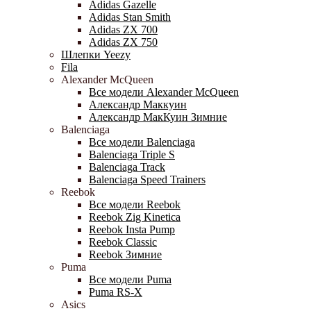
Adidas Gazelle
Adidas Stan Smith
Adidas ZX 700
Adidas ZX 750
Шлепки Yeezy
Fila
Alexander McQueen
Все модели Alexander McQueen
Александр Маккуин
Александр МакКуин Зимние
Balenciaga
Все модели Balenciaga
Balenciaga Triple S
Balenciaga Track
Balenciaga Speed Trainers
Reebok
Все модели Reebok
Reebok Zig Kinetica
Reebok Insta Pump
Reebok Classic
Reebok Зимние
Puma
Все модели Puma
Puma RS-X
Asics