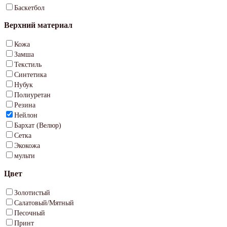
Баскетбол
Верхний материал
Кожа
Замша
Текстиль
Синтетика
Нубук
Полиуретан
Резина
Нейлон
Бархат (Велюр)
Сетка
Экокожа
мульти
Цвет
Золотистый
Салатовый/Мятный
Песочный
Принт