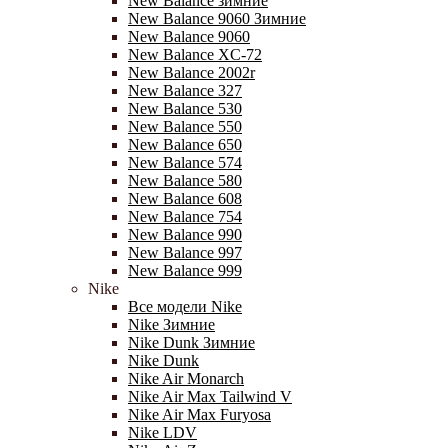
New Balance зимние
New Balance 9060 Зимние
New Balance 9060
New Balance XC-72
New Balance 2002r
New Balance 327
New Balance 530
New Balance 550
New Balance 650
New Balance 574
New Balance 580
New Balance 608
New Balance 754
New Balance 990
New Balance 997
New Balance 999
Nike
Все модели Nike
Nike Зимние
Nike Dunk Зимние
Nike Dunk
Nike Air Monarch
Nike Air Max Tailwind V
Nike Air Max Furyosa
Nike LDV