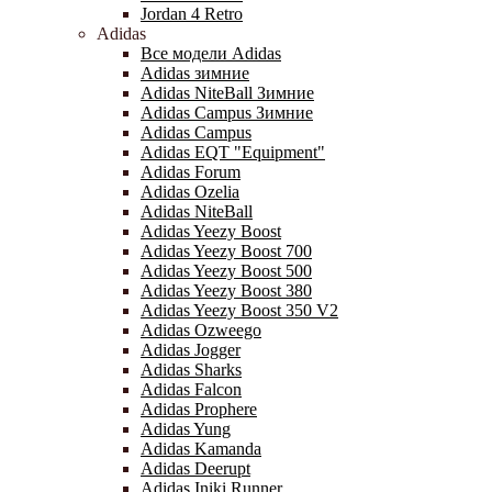
Jordan 4 Retro
Adidas
Все модели Adidas
Adidas зимние
Adidas NiteBall Зимние
Adidas Campus Зимние
Adidas Campus
Adidas EQT "Equipment"
Adidas Forum
Adidas Ozelia
Adidas NiteBall
Adidas Yeezy Boost
Adidas Yeezy Boost 700
Adidas Yeezy Boost 500
Adidas Yeezy Boost 380
Adidas Yeezy Boost 350 V2
Adidas Ozweego
Adidas Jogger
Adidas Sharks
Adidas Falcon
Adidas Prophere
Adidas Yung
Adidas Kamanda
Adidas Deerupt
Adidas Iniki Runner