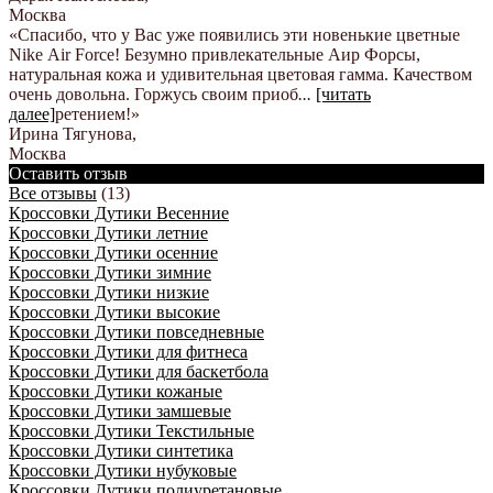
Москва
«Спасибо, что у Вас уже появились эти новенькие цветные
Nike Аir Force! Безумно привлекательные Аир Форсы,
натуральная кожа и удивительная цветовая гамма. Качеством
очень довольна. Горжусь своим приоб
...
[читать
далее]
ретением!
»
Ирина Тягунова
,
Москва
Оставить отзыв
Все отзывы
(13)
Кроссовки Дутики Весенние
Кроссовки Дутики летние
Кроссовки Дутики осенние
Кроссовки Дутики зимние
Кроссовки Дутики низкие
Кроссовки Дутики высокие
Кроссовки Дутики повседневные
Кроссовки Дутики для фитнеса
Кроссовки Дутики для баскетбола
Кроссовки Дутики кожаные
Кроссовки Дутики замшевые
Кроссовки Дутики Текстильные
Кроссовки Дутики синтетика
Кроссовки Дутики нубуковые
Кроссовки Дутики полиуретановые