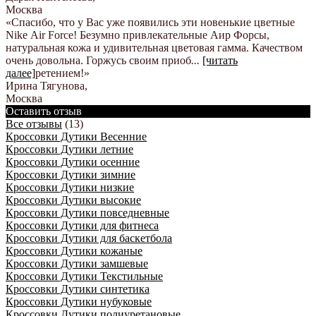
Москва
«Спасибо, что у Вас уже появились эти новенькие цветные
Nike Аir Force! Безумно привлекательные Аир Форсы,
натуральная кожа и удивительная цветовая гамма. Качеством
очень довольна. Горжусь своим приоб
...
[читать
далее]
ретением!
»
Ирина Тягунова
,
Москва
Оставить отзыв
Все отзывы
(13)
Кроссовки Дутики Весенние
Кроссовки Дутики летние
Кроссовки Дутики осенние
Кроссовки Дутики зимние
Кроссовки Дутики низкие
Кроссовки Дутики высокие
Кроссовки Дутики повседневные
Кроссовки Дутики для фитнеса
Кроссовки Дутики для баскетбола
Кроссовки Дутики кожаные
Кроссовки Дутики замшевые
Кроссовки Дутики Текстильные
Кроссовки Дутики синтетика
Кроссовки Дутики нубуковые
Кроссовки Дутики полиуретановые