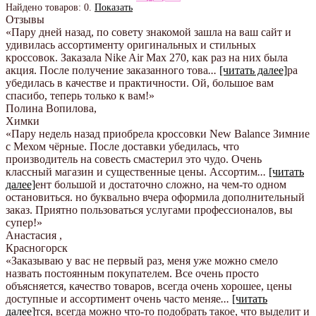
Найдено товаров:
0
.
Показать
Отзывы
«Пару дней назад, по совету знакомой зашла на ваш сайт и
удивилась ассортименту оригинальных и стильных
кроссовок. Заказала Nike Air Max 270, как раз на них была
акция. После получение заказанного това
...
[читать далее]
ра
убедилась в качестве и практичности. Ой, большое вам
спасибо, теперь только к вам!
»
Полина Вопилова
,
Химки
«Пару недель назад приобрела кроссовки New Balance Зимние
с Мехом чёрные. После доставки убедилась, что
производитель на совесть смастерил это чудо. Очень
классный магазин и существенные цены. Ассортим
...
[читать
далее]
ент большой и достаточно сложно, на чем-то одном
остановиться. но буквально вчера оформила дополнительный
заказ. Приятно пользоваться услугами профессионалов, вы
супер!
»
Анастасия
,
Красногорск
«Заказываю у вас не первый раз, меня уже можно смело
назвать постоянным покупателем. Все очень просто
объясняется, качество товаров, всегда очень хорошее, цены
доступные и ассортимент очень часто меняе
...
[читать
далее]
тся, всегда можно что-то подобрать такое, что выделит и