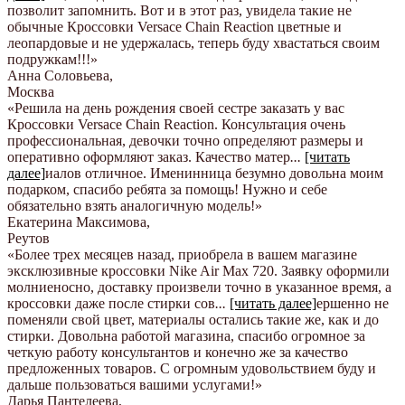
позволит запомнить. Вот и в этот раз, увидела такие не
обычные Кроссовки Versace Chain Reaction цветные и
леопардовые и не удержалась, теперь буду хвастаться своим
подружкам!!!
»
Анна Соловьева
,
Москва
«Решила на день рождения своей сестре заказать у вас
Кроссовки Versace Chain Reaction. Консультация очень
профессиональная, девочки точно определяют размеры и
оперативно оформляют заказ. Качество матер
...
[читать
далее]
иалов отличное. Именинница безумно довольна моим
подарком, спасибо ребята за помощь! Нужно и себе
обязательно взять аналогичную модель!
»
Екатерина Максимова
,
Реутов
«Более трех месяцев назад, приобрела в вашем магазине
эксклюзивные кроссовки Nike Air Max 720. Заявку оформили
молниеносно, доставку произвели точно в указанное время, а
кроссовки даже после стирки сов
...
[читать далее]
ершенно не
поменяли свой цвет, материалы остались такие же, как и до
стирки. Довольна работой магазина, спасибо огромное за
четкую работу консультантов и конечно же за качество
предложенных товаров. С огромным удовольствием буду и
дальше пользоваться вашими услугами!
»
Дарья Пантелеева
,