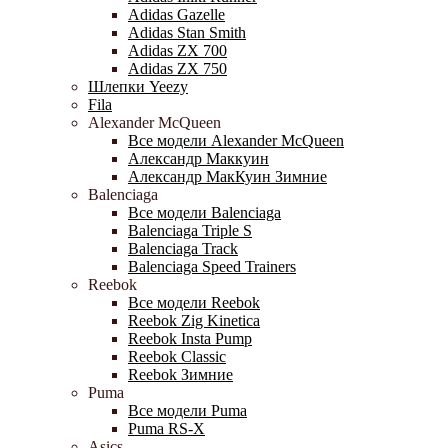
Adidas Gazelle
Adidas Stan Smith
Adidas ZX 700
Adidas ZX 750
Шлепки Yeezy
Fila
Alexander McQueen
Все модели Alexander McQueen
Александр Маккуин
Александр МакКуин Зимние
Balenciaga
Все модели Balenciaga
Balenciaga Triple S
Balenciaga Track
Balenciaga Speed Trainers
Reebok
Все модели Reebok
Reebok Zig Kinetica
Reebok Insta Pump
Reebok Classic
Reebok Зимние
Puma
Все модели Puma
Puma RS-X
Asics