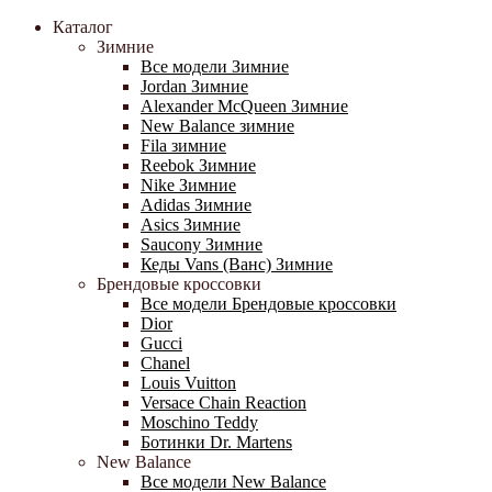
Каталог
Зимние
Все модели Зимние
Jordan Зимние
Alexander McQueen Зимние
New Balance зимние
Fila зимние
Reebok Зимние
Nike Зимние
Adidas Зимние
Asics Зимние
Saucony Зимние
Кеды Vans (Ванс) Зимние
Брендовые кроссовки
Все модели Брендовые кроссовки
Dior
Gucci
Chanel
Louis Vuitton
Versace Chain Reaction
Moschino Teddy
Ботинки Dr. Martens
New Balance
Все модели New Balance