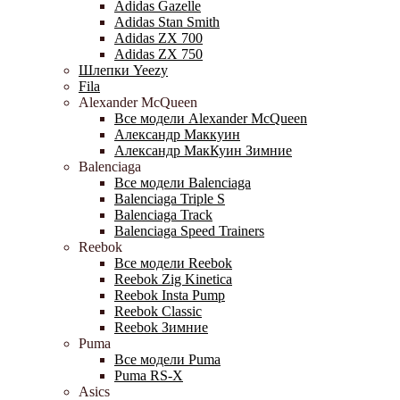
Adidas Gazelle
Adidas Stan Smith
Adidas ZX 700
Adidas ZX 750
Шлепки Yeezy
Fila
Alexander McQueen
Все модели Alexander McQueen
Александр Маккуин
Александр МакКуин Зимние
Balenciaga
Все модели Balenciaga
Balenciaga Triple S
Balenciaga Track
Balenciaga Speed Trainers
Reebok
Все модели Reebok
Reebok Zig Kinetica
Reebok Insta Pump
Reebok Classic
Reebok Зимние
Puma
Все модели Puma
Puma RS-X
Asics