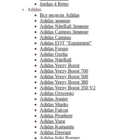
Jordan 4 Retro
Adidas
Все модели Adidas
Adidas зимние
Adidas NiteBall Зимние
Adidas Campus Зимние
Adidas Campus
Adidas EQT "Equipment"
Adidas Forum
Adidas Ozelia
Adidas NiteBall
Adidas Yeezy Boost
Adidas Yeezy Boost 700
Adidas Yeezy Boost 500
Adidas Yeezy Boost 380
Adidas Yeezy Boost 350 V2
Adidas Ozweego
Adidas Jogger
Adidas Sharks
Adidas Falcon
Adidas Prophere
Adidas Yung
Adidas Kamanda
Adidas Deerupt
Adidas Iniki Runner