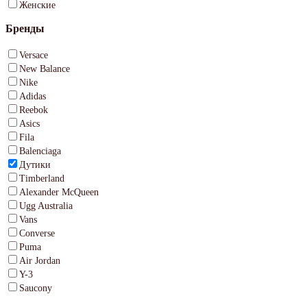
Женские
Бренды
Versace
New Balance
Nike
Adidas
Reebok
Asics
Fila
Balenciaga
Дутики
Timberland
Alexander McQueen
Ugg Australia
Vans
Converse
Puma
Air Jordan
Y-3
Saucony