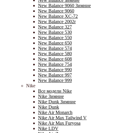
New Balance зимние
New Balance 9060 Зимние
New Balance 9060
New Balance XC-72
New Balance 2002r
New Balance 327
New Balance 530
New Balance 550
New Balance 650
New Balance 574
New Balance 580
New Balance 608
New Balance 754
New Balance 990
New Balance 997
New Balance 999
Nike
Все модели Nike
Nike Зимние
Nike Dunk Зимние
Nike Dunk
Nike Air Monarch
Nike Air Max Tailwind V
Nike Air Max Furyosa
Nike LDV