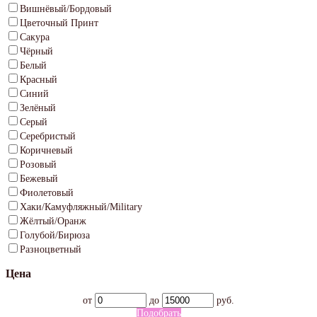
Вишнёвый/Бордовый
Цветочный Принт
Сакура
Чёрный
Белый
Красный
Синий
Зелёный
Серый
Серебристый
Коричневый
Розовый
Бежевый
Фиолетовый
Хаки/Камуфляжный/Military
Жёлтый/Оранж
Голубой/Бирюза
Разноцветный
Цена
от
до
руб.
Подобрать