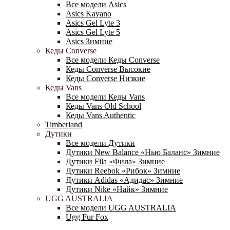
Все модели Asics
Asics Kayano
Asics Gel Lyte 3
Asics Gel Lyte 5
Asics Зимние
Кеды Converse
Все модели Кеды Converse
Кеды Converse Высокие
Кеды Converse Низкие
Кеды Vans
Все модели Кеды Vans
Кеды Vans Old School
Кеды Vans Authentic
Timberland
Дутики
Все модели Дутики
Дутики New Balance «Нью Баланс» Зимние
Дутики Fila «Фила» Зимние
Дутики Reebok «Рибок» Зимние
Дутики Adidas «Адидас» Зимние
Дутики Nike «Найк» Зимние
UGG AUSTRALIA
Все модели UGG AUSTRALIA
Ugg Fur Fox