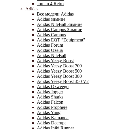
Jordan 4 Retro
Adidas
Все модели Adidas
Adidas зимние
Adidas NiteBall Зимние
Adidas Campus Зимние
Adidas Campus
Adidas EQT "Equipment"
Adidas Forum
Adidas Ozelia
Adidas NiteBall
Adidas Yeezy Boost
Adidas Yeezy Boost 700
Adidas Yeezy Boost 500
Adidas Yeezy Boost 380
Adidas Yeezy Boost 350 V2
Adidas Ozweego
Adidas Jogger
Adidas Sharks
Adidas Falcon
Adidas Prophere
Adidas Yung
Adidas Kamanda
Adidas Deerupt
Adidas Iniki Runner