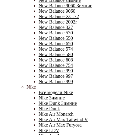
New Balance зимние
New Balance 9060 Зимние
New Balance 9060
New Balance XC-72
New Balance 2002r
New Balance 327
New Balance 530
New Balance 550
New Balance 650
New Balance 574
New Balance 580
New Balance 608
New Balance 754
New Balance 990
New Balance 997
New Balance 999
Nike
Все модели Nike
Nike Зимние
Nike Dunk Зимние
Nike Dunk
Nike Air Monarch
Nike Air Max Tailwind V
Nike Air Max Furyosa
Nike LDV