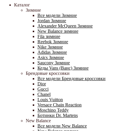
Каталог
Зимние
Все модели Зимние
Jordan Зимние
Alexander McQueen Зимние
New Balance зимние
Fila зимние
Reebok Зимние
Nike Зимние
Adidas Зимние
Asics Зимние
Saucony Зимние
Кеды Vans (Ванс) Зимние
Брендовые кроссовки
Все модели Брендовые кроссовки
Dior
Gucci
Chanel
Louis Vuitton
Versace Chain Reaction
Moschino Teddy
Ботинки Dr. Martens
New Balance
Все модели New Balance