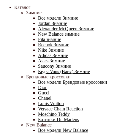
Каталог
Зимние
Все модели Зимние
Jordan Зимние
Alexander McQueen Зимние
New Balance зимние
Fila зимние
Reebok Зимние
Nike Зимние
Adidas Зимние
Asics Зимние
Saucony Зимние
Кеды Vans (Ванс) Зимние
Брендовые кроссовки
Все модели Брендовые кроссовки
Dior
Gucci
Chanel
Louis Vuitton
Versace Chain Reaction
Moschino Teddy
Ботинки Dr. Martens
New Balance
Все модели New Balance