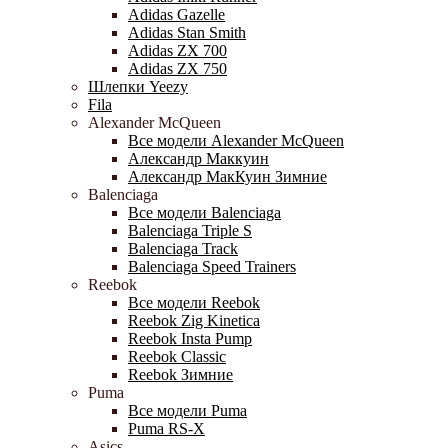
Adidas Gazelle
Adidas Stan Smith
Adidas ZX 700
Adidas ZX 750
Шлепки Yeezy
Fila
Alexander McQueen
Все модели Alexander McQueen
Александр Маккуин
Александр МакКуин Зимние
Balenciaga
Все модели Balenciaga
Balenciaga Triple S
Balenciaga Track
Balenciaga Speed Trainers
Reebok
Все модели Reebok
Reebok Zig Kinetica
Reebok Insta Pump
Reebok Classic
Reebok Зимние
Puma
Все модели Puma
Puma RS-X
Asics