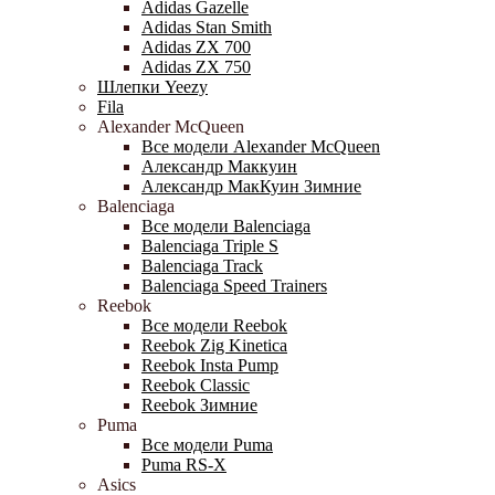
Adidas Gazelle
Adidas Stan Smith
Adidas ZX 700
Adidas ZX 750
Шлепки Yeezy
Fila
Alexander McQueen
Все модели Alexander McQueen
Александр Маккуин
Александр МакКуин Зимние
Balenciaga
Все модели Balenciaga
Balenciaga Triple S
Balenciaga Track
Balenciaga Speed Trainers
Reebok
Все модели Reebok
Reebok Zig Kinetica
Reebok Insta Pump
Reebok Classic
Reebok Зимние
Puma
Все модели Puma
Puma RS-X
Asics