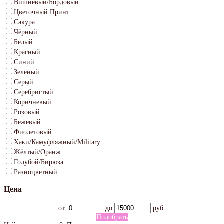
Вишнёвый/Бордовый
Цветочный Принт
Сакура
Чёрный
Белый
Красный
Синий
Зелёный
Серый
Серебристый
Коричневый
Розовый
Бежевый
Фиолетовый
Хаки/Камуфляжный/Military
Жёлтый/Оранж
Голубой/Бирюза
Разноцветный
Цена
от
до
руб.
Подобрать