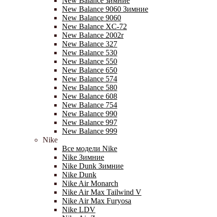
New Balance зимние
New Balance 9060 Зимние
New Balance 9060
New Balance XC-72
New Balance 2002r
New Balance 327
New Balance 530
New Balance 550
New Balance 650
New Balance 574
New Balance 580
New Balance 608
New Balance 754
New Balance 990
New Balance 997
New Balance 999
Nike
Все модели Nike
Nike Зимние
Nike Dunk Зимние
Nike Dunk
Nike Air Monarch
Nike Air Max Tailwind V
Nike Air Max Furyosa
Nike LDV