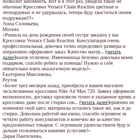
позволит запомнить. Вот и в этот раз, увидела такие не
обычные Кроссовки Versace Chain Reaction цветные и
леопардовые и не удержалась, теперь буду хвастаться своим
подружкам!!!
»
Анна Соловьева
,
Москва
«Решила на день рождения своей сестре заказать у вас
Кроссовки Versace Chain Reaction. Консультация очень
профессиональная, девочки точно определяют размеры и
оперативно оформляют заказ. Качество матер
...
[читать
далее]
иалов отличное. Именинница безумно довольна моим
подарком, спасибо ребята за помощь! Нужно и себе
обязательно взять аналогичную модель!
»
Екатерина Максимова
,
Реутов
«Более трех месяцев назад, приобрела в вашем магазине
эксклюзивные кроссовки Nike Air Max 720. Заявку оформили
молниеносно, доставку произвели точно в указанное время, а
кроссовки даже после стирки сов
...
[читать далее]
ершенно не
поменяли свой цвет, материалы остались такие же, как и до
стирки. Довольна работой магазина, спасибо огромное за
четкую работу консультантов и конечно же за качество
предложенных товаров. С огромным удовольствием буду и
дальше пользоваться вашими услугами!
»
Дарья Пантелеева
,