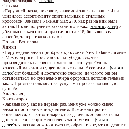
Найдено товаров:
0
.
Показать
Отзывы
«Пару дней назад, по совету знакомой зашла на ваш сайт и
удивилась ассортименту оригинальных и стильных
кроссовок. Заказала Nike Air Max 270, как раз на них была
акция. После получение заказанного това
...
[читать далее]
ра
убедилась в качестве и практичности. Ой, большое вам
спасибо, теперь только к вам!
»
Полина Вопилова
,
Химки
«Пару недель назад приобрела кроссовки New Balance Зимние
с Мехом чёрные. После доставки убедилась, что
производитель на совесть смастерил это чудо. Очень
классный магазин и существенные цены. Ассортим
...
[читать
далее]
ент большой и достаточно сложно, на чем-то одном
остановиться. но буквально вчера оформила дополнительный
заказ. Приятно пользоваться услугами профессионалов, вы
супер!
»
Анастасия
,
Красногорск
«Заказываю у вас не первый раз, меня уже можно смело
назвать постоянным покупателем. Все очень просто
объясняется, качество товаров, всегда очень хорошее, цены
доступные и ассортимент очень часто меняе
...
[читать
далее]
тся, всегда можно что-то подобрать такое, что выделит и