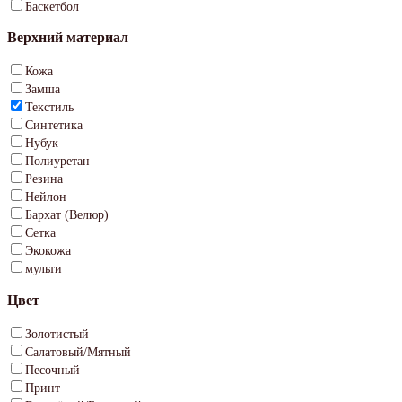
Баскетбол
Верхний материал
Кожа
Замша
Текстиль
Синтетика
Нубук
Полиуретан
Резина
Нейлон
Бархат (Велюр)
Сетка
Экокожа
мульти
Цвет
Золотистый
Салатовый/Мятный
Песочный
Принт