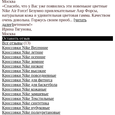
Москва
«Спасибо, что у Вас уже появились эти новенькие цветные
Nike Аir Force! Безумно привлекательные Аир Форсы,
натуральная кожа и удивительная цветовая гамма. Качеством
очень довольна. Горжусь своим приоб
...
[читать
далее]
ретением!
»
Ирина Тягунова
,
Москва
Оставить отзыв
Все отзывы
(13)
Кроссовки Nike Весенние
Кроссовки Nike летние
Кроссовки Nike осенние
Кроссовки Nike зимние
Кроссовки Nike низкие
Кроссовки Nike высокие
Кроссовки Nike повседневные
Кроссовки Nike для фитнеса
Кроссовки Nike для баскетбола
Кроссовки Nike кожаные
Кроссовки Nike замшевые
Кроссовки Nike Текстильные
Кроссовки Nike синтетика
Кроссовки Nike нубуковые
Кроссовки Nike полиуретановые