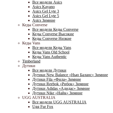
Все модели Asics
Asics Kayano
Asics Gel Lyte 3
Asics Gel Lyte 5
Asics Зимние
Кеды Converse
Все модели Кеды Converse
Кеды Converse Высокие
Кеды Converse Низкие
Кеды Vans
Все модели Кеды Vans
Кеды Vans Old School
Кеды Vans Authentic
Timberland
Дутики
Все модели Дутики
Дутики New Balance «Нью Баланс» Зимние
Дутики Fila «Фила» Зимние
Дутики Reebok «Рибок» Зимние
Дутики Adidas «Адидас» Зимние
Дутики Nike «Найк» Зимние
UGG AUSTRALIA
Все модели UGG AUSTRALIA
Ugg Fur Fox