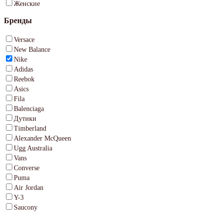
Женские
Бренды
Versace
New Balance
Nike
Adidas
Reebok
Asics
Fila
Balenciaga
Дутики
Timberland
Alexander McQueen
Ugg Australia
Vans
Converse
Puma
Air Jordan
Y-3
Saucony