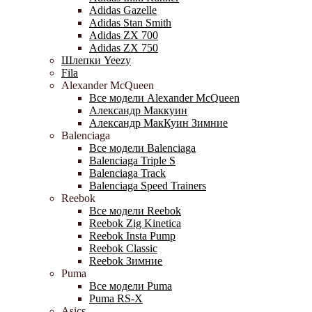
Adidas Gazelle
Adidas Stan Smith
Adidas ZX 700
Adidas ZX 750
Шлепки Yeezy
Fila
Alexander McQueen
Все модели Alexander McQueen
Александр Маккуин
Александр МакКуин Зимние
Balenciaga
Все модели Balenciaga
Balenciaga Triple S
Balenciaga Track
Balenciaga Speed Trainers
Reebok
Все модели Reebok
Reebok Zig Kinetica
Reebok Insta Pump
Reebok Classic
Reebok Зимние
Puma
Все модели Puma
Puma RS-X
Asics