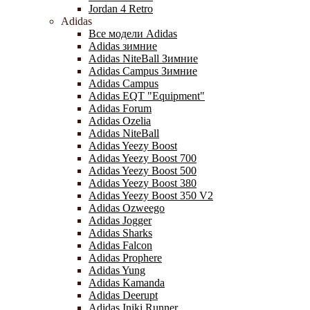
Jordan 4 Retro
Adidas
Все модели Adidas
Adidas зимние
Adidas NiteBall Зимние
Adidas Campus Зимние
Adidas Campus
Adidas EQT "Equipment"
Adidas Forum
Adidas Ozelia
Adidas NiteBall
Adidas Yeezy Boost
Adidas Yeezy Boost 700
Adidas Yeezy Boost 500
Adidas Yeezy Boost 380
Adidas Yeezy Boost 350 V2
Adidas Ozweego
Adidas Jogger
Adidas Sharks
Adidas Falcon
Adidas Prophere
Adidas Yung
Adidas Kamanda
Adidas Deerupt
Adidas Iniki Runner