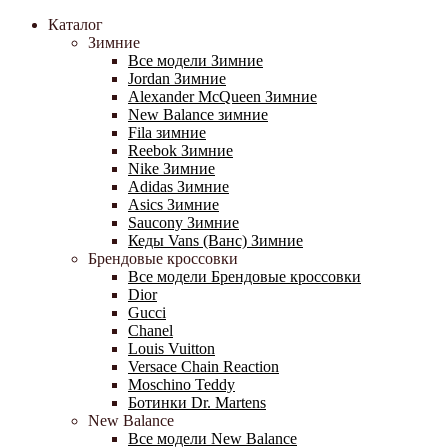
Каталог
Зимние
Все модели Зимние
Jordan Зимние
Alexander McQueen Зимние
New Balance зимние
Fila зимние
Reebok Зимние
Nike Зимние
Adidas Зимние
Asics Зимние
Saucony Зимние
Кеды Vans (Ванс) Зимние
Брендовые кроссовки
Все модели Брендовые кроссовки
Dior
Gucci
Chanel
Louis Vuitton
Versace Chain Reaction
Moschino Teddy
Ботинки Dr. Martens
New Balance
Все модели New Balance