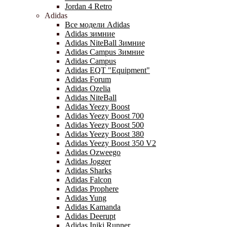
Jordan 4 Retro
Adidas
Все модели Adidas
Adidas зимние
Adidas NiteBall Зимние
Adidas Campus Зимние
Adidas Campus
Adidas EQT "Equipment"
Adidas Forum
Adidas Ozelia
Adidas NiteBall
Adidas Yeezy Boost
Adidas Yeezy Boost 700
Adidas Yeezy Boost 500
Adidas Yeezy Boost 380
Adidas Yeezy Boost 350 V2
Adidas Ozweego
Adidas Jogger
Adidas Sharks
Adidas Falcon
Adidas Prophere
Adidas Yung
Adidas Kamanda
Adidas Deerupt
Adidas Iniki Runner