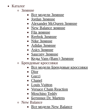
Каталог
Зимние
Все модели Зимние
Jordan Зимние
Alexander McQueen Зимние
New Balance зимние
Fila зимние
Reebok Зимние
Nike Зимние
Adidas Зимние
Asics Зимние
Saucony Зимние
Кеды Vans (Ванс) Зимние
Брендовые кроссовки
Все модели Брендовые кроссовки
Dior
Gucci
Chanel
Louis Vuitton
Versace Chain Reaction
Moschino Teddy
Ботинки Dr. Martens
New Balance
Все модели New Balance