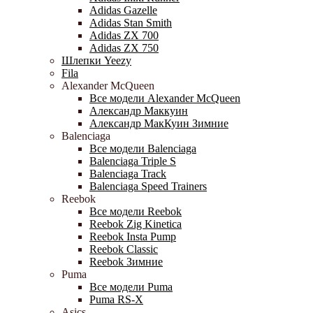
Adidas Gazelle
Adidas Stan Smith
Adidas ZX 700
Adidas ZX 750
Шлепки Yeezy
Fila
Alexander McQueen
Все модели Alexander McQueen
Александр Маккуин
Александр МакКуин Зимние
Balenciaga
Все модели Balenciaga
Balenciaga Triple S
Balenciaga Track
Balenciaga Speed Trainers
Reebok
Все модели Reebok
Reebok Zig Kinetica
Reebok Insta Pump
Reebok Classic
Reebok Зимние
Puma
Все модели Puma
Puma RS-X
Asics