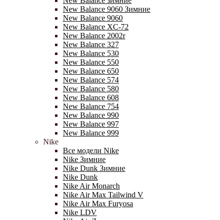
New Balance зимние
New Balance 9060 Зимние
New Balance 9060
New Balance XC-72
New Balance 2002r
New Balance 327
New Balance 530
New Balance 550
New Balance 650
New Balance 574
New Balance 580
New Balance 608
New Balance 754
New Balance 990
New Balance 997
New Balance 999
Nike
Все модели Nike
Nike Зимние
Nike Dunk Зимние
Nike Dunk
Nike Air Monarch
Nike Air Max Tailwind V
Nike Air Max Furyosa
Nike LDV