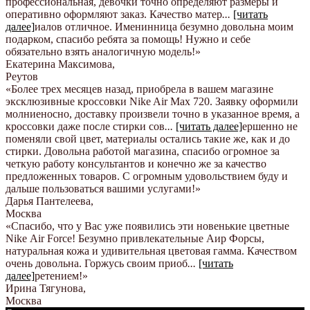
профессиональная, девочки точно определяют размеры и
оперативно оформляют заказ. Качество матер
...
[читать
далее]
иалов отличное. Именинница безумно довольна моим
подарком, спасибо ребята за помощь! Нужно и себе
обязательно взять аналогичную модель!
»
Екатерина Максимова
,
Реутов
«Более трех месяцев назад, приобрела в вашем магазине
эксклюзивные кроссовки Nike Air Max 720. Заявку оформили
молниеносно, доставку произвели точно в указанное время, а
кроссовки даже после стирки сов
...
[читать далее]
ершенно не
поменяли свой цвет, материалы остались такие же, как и до
стирки. Довольна работой магазина, спасибо огромное за
четкую работу консультантов и конечно же за качество
предложенных товаров. С огромным удовольствием буду и
дальше пользоваться вашими услугами!
»
Дарья Пантелеева
,
Москва
«Спасибо, что у Вас уже появились эти новенькие цветные
Nike Аir Force! Безумно привлекательные Аир Форсы,
натуральная кожа и удивительная цветовая гамма. Качеством
очень довольна. Горжусь своим приоб
...
[читать
далее]
ретением!
»
Ирина Тягунова
,
Москва