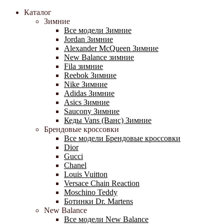
Каталог
Зимние
Все модели Зимние
Jordan Зимние
Alexander McQueen Зимние
New Balance зимние
Fila зимние
Reebok Зимние
Nike Зимние
Adidas Зимние
Asics Зимние
Saucony Зимние
Кеды Vans (Ванс) Зимние
Брендовые кроссовки
Все модели Брендовые кроссовки
Dior
Gucci
Chanel
Louis Vuitton
Versace Chain Reaction
Moschino Teddy
Ботинки Dr. Martens
New Balance
Все модели New Balance