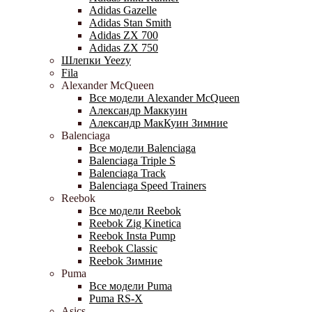
Adidas Gazelle
Adidas Stan Smith
Adidas ZX 700
Adidas ZX 750
Шлепки Yeezy
Fila
Alexander McQueen
Все модели Alexander McQueen
Александр Маккуин
Александр МакКуин Зимние
Balenciaga
Все модели Balenciaga
Balenciaga Triple S
Balenciaga Track
Balenciaga Speed Trainers
Reebok
Все модели Reebok
Reebok Zig Kinetica
Reebok Insta Pump
Reebok Classic
Reebok Зимние
Puma
Все модели Puma
Puma RS-X
Asics