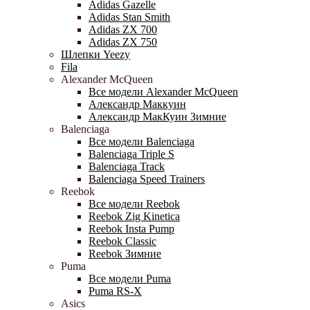
Adidas Gazelle
Adidas Stan Smith
Adidas ZX 700
Adidas ZX 750
Шлепки Yeezy
Fila
Alexander McQueen
Все модели Alexander McQueen
Александр Маккуин
Александр МакКуин Зимние
Balenciaga
Все модели Balenciaga
Balenciaga Triple S
Balenciaga Track
Balenciaga Speed Trainers
Reebok
Все модели Reebok
Reebok Zig Kinetica
Reebok Insta Pump
Reebok Classic
Reebok Зимние
Puma
Все модели Puma
Puma RS-X
Asics