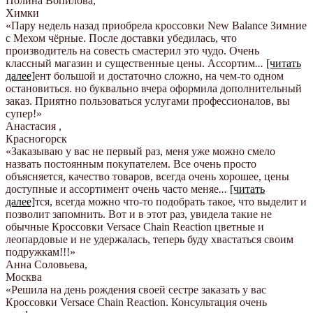
Полина Вопилова
,
Химки
«Пару недель назад приобрела кроссовки New Balance Зимние
с Мехом чёрные. После доставки убедилась, что
производитель на совесть смастерил это чудо. Очень
классный магазин и существенные цены. Ассортим
...
[читать
далее]
ент большой и достаточно сложно, на чем-то одном
остановиться. но буквально вчера оформила дополнительный
заказ. Приятно пользоваться услугами профессионалов, вы
супер!
»
Анастасия
,
Красногорск
«Заказываю у вас не первый раз, меня уже можно смело
назвать постоянным покупателем. Все очень просто
объясняется, качество товаров, всегда очень хорошее, цены
доступные и ассортимент очень часто меняе
...
[читать
далее]
тся, всегда можно что-то подобрать такое, что выделит и
позволит запомнить. Вот и в этот раз, увидела такие не
обычные Кроссовки Versace Chain Reaction цветные и
леопардовые и не удержалась, теперь буду хвастаться своим
подружкам!!!
»
Анна Соловьева
,
Москва
«Решила на день рождения своей сестре заказать у вас
Кроссовки Versace Chain Reaction. Консультация очень