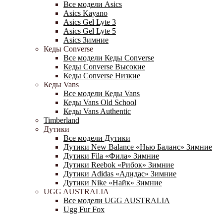
Все модели Asics
Asics Kayano
Asics Gel Lyte 3
Asics Gel Lyte 5
Asics Зимние
Кеды Converse
Все модели Кеды Converse
Кеды Converse Высокие
Кеды Converse Низкие
Кеды Vans
Все модели Кеды Vans
Кеды Vans Old School
Кеды Vans Authentic
Timberland
Дутики
Все модели Дутики
Дутики New Balance «Нью Баланс» Зимние
Дутики Fila «Фила» Зимние
Дутики Reebok «Рибок» Зимние
Дутики Adidas «Адидас» Зимние
Дутики Nike «Найк» Зимние
UGG AUSTRALIA
Все модели UGG AUSTRALIA
Ugg Fur Fox