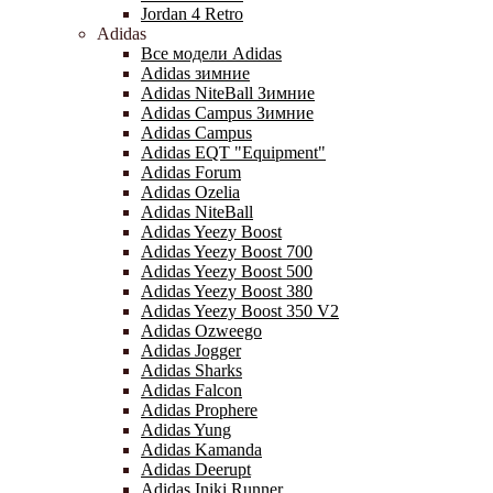
Jordan 4 Retro
Adidas
Все модели Adidas
Adidas зимние
Adidas NiteBall Зимние
Adidas Campus Зимние
Adidas Campus
Adidas EQT "Equipment"
Adidas Forum
Adidas Ozelia
Adidas NiteBall
Adidas Yeezy Boost
Adidas Yeezy Boost 700
Adidas Yeezy Boost 500
Adidas Yeezy Boost 380
Adidas Yeezy Boost 350 V2
Adidas Ozweego
Adidas Jogger
Adidas Sharks
Adidas Falcon
Adidas Prophere
Adidas Yung
Adidas Kamanda
Adidas Deerupt
Adidas Iniki Runner