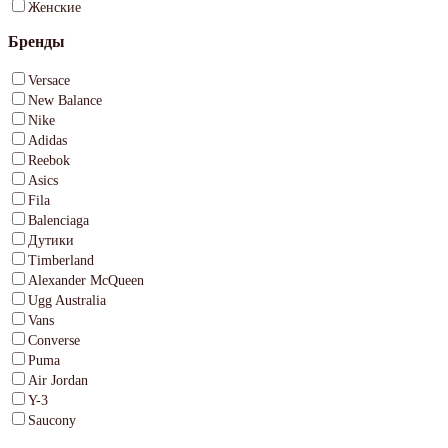
Женские
Бренды
Versace
New Balance
Nike
Adidas
Reebok
Asics
Fila
Balenciaga
Дутики
Timberland
Alexander McQueen
Ugg Australia
Vans
Converse
Puma
Air Jordan
Y-3
Saucony