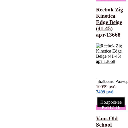
Reebok Zig
Kinetica
Edge Beige
(41-45)
арт-13668
10999
руб.
7499
руб.
Подробнее
КУПИТЬ
Vans Old
School