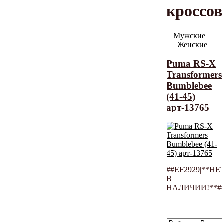
кроссо
Мужские
Женские
Puma RS-X
Transformers
Bumblebee
(41-45)
арт-13765
##EF2929|**НЕ
В
НАЛИЧИИ!**#