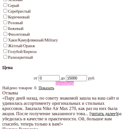
Серый
Серебристый
Коричневый
Розовый
Бежевый
Фиолетовый
Хаки/Камуфляжный/Military
Жёлтый/Оранж
Голубой/Бирюза
Разноцветный
Цена
от
до
руб.
Подобрать
Найдено товаров:
0
.
Показать
Отзывы
«Пару дней назад, по совету знакомой зашла на ваш сайт и
удивилась ассортименту оригинальных и стильных
кроссовок. Заказала Nike Air Max 270, как раз на них была
акция. После получение заказанного това
...
[читать далее]
ра
убедилась в качестве и практичности. Ой, большое вам
спасибо, теперь только к вам!
»