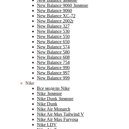
New Balance зимние
New Balance 9060 Зимние
New Balance 9060
New Balance XC-72
New Balance 2002r
New Balance 327
New Balance 530
New Balance 550
New Balance 650
New Balance 574
New Balance 580
New Balance 608
New Balance 754
New Balance 990
New Balance 997
New Balance 999
Nike
Все модели Nike
Nike Зимние
Nike Dunk Зимние
Nike Dunk
Nike Air Monarch
Nike Air Max Tailwind V
Nike Air Max Furyosa
Nike LDV