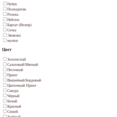
Нубук
Полиуретан
Резина
Нейлон
Бархат (Велюр)
Сетка
Экокожа
мульти
Цвет
Золотистый
Салатовый/Мятный
Песочный
Принт
Вишнёвый/Бордовый
Цветочный Принт
Сакура
Чёрный
Белый
Красный
Синий
Зелёный