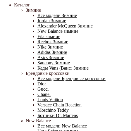
Каталог
Зимние
Все модели Зимние
Jordan Зимние
Alexander McQueen Зимние
New Balance зимние
Fila зимние
Reebok Зимние
Nike Зимние
Adidas Зимние
Asics Зимние
Saucony Зимние
Кеды Vans (Ванс) Зимние
Брендовые кроссовки
Все модели Брендовые кроссовки
Dior
Gucci
Chanel
Louis Vuitton
Versace Chain Reaction
Moschino Teddy
Ботинки Dr. Martens
New Balance
Все модели New Balance