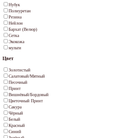
Нубук
Полиуретан
Резина
Нейлон
Бархат (Велюр)
Сетка
Экокожа
мульти
Цвет
Золотистый
Салатовый/Мятный
Песочный
Принт
Вишнёвый/Бордовый
Цветочный Принт
Сакура
Чёрный
Белый
Красный
Синий
Зелёный