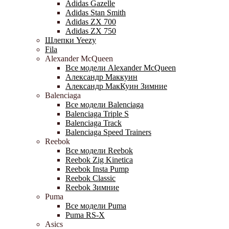
Adidas Gazelle
Adidas Stan Smith
Adidas ZX 700
Adidas ZX 750
Шлепки Yeezy
Fila
Alexander McQueen
Все модели Alexander McQueen
Александр Маккуин
Александр МакКуин Зимние
Balenciaga
Все модели Balenciaga
Balenciaga Triple S
Balenciaga Track
Balenciaga Speed Trainers
Reebok
Все модели Reebok
Reebok Zig Kinetica
Reebok Insta Pump
Reebok Classic
Reebok Зимние
Puma
Все модели Puma
Puma RS-X
Asics