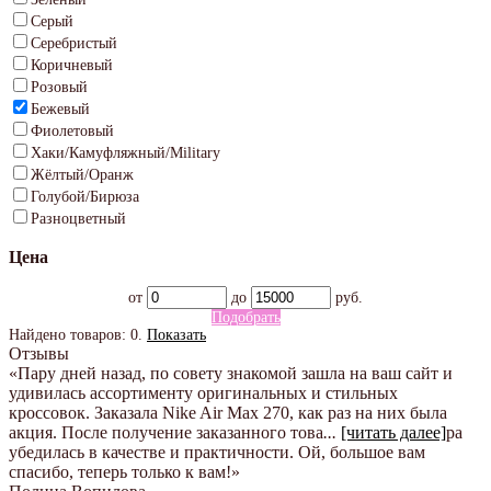
Серый
Серебристый
Коричневый
Розовый
Бежевый
Фиолетовый
Хаки/Камуфляжный/Military
Жёлтый/Оранж
Голубой/Бирюза
Разноцветный
Цена
от
до
руб.
Подобрать
Найдено товаров:
0
.
Показать
Отзывы
«Пару дней назад, по совету знакомой зашла на ваш сайт и
удивилась ассортименту оригинальных и стильных
кроссовок. Заказала Nike Air Max 270, как раз на них была
акция. После получение заказанного това
...
[читать далее]
ра
убедилась в качестве и практичности. Ой, большое вам
спасибо, теперь только к вам!
»