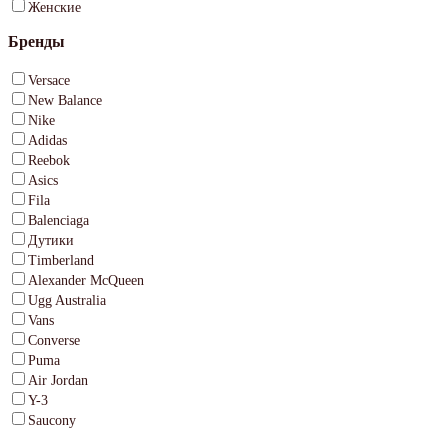
Женские
Бренды
Versace
New Balance
Nike
Adidas
Reebok
Asics
Fila
Balenciaga
Дутики
Timberland
Alexander McQueen
Ugg Australia
Vans
Converse
Puma
Air Jordan
Y-3
Saucony