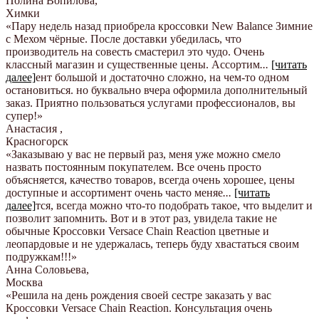
Полина Вопилова
,
Химки
«Пару недель назад приобрела кроссовки New Balance Зимние
с Мехом чёрные. После доставки убедилась, что
производитель на совесть смастерил это чудо. Очень
классный магазин и существенные цены. Ассортим
...
[читать
далее]
ент большой и достаточно сложно, на чем-то одном
остановиться. но буквально вчера оформила дополнительный
заказ. Приятно пользоваться услугами профессионалов, вы
супер!
»
Анастасия
,
Красногорск
«Заказываю у вас не первый раз, меня уже можно смело
назвать постоянным покупателем. Все очень просто
объясняется, качество товаров, всегда очень хорошее, цены
доступные и ассортимент очень часто меняе
...
[читать
далее]
тся, всегда можно что-то подобрать такое, что выделит и
позволит запомнить. Вот и в этот раз, увидела такие не
обычные Кроссовки Versace Chain Reaction цветные и
леопардовые и не удержалась, теперь буду хвастаться своим
подружкам!!!
»
Анна Соловьева
,
Москва
«Решила на день рождения своей сестре заказать у вас
Кроссовки Versace Chain Reaction. Консультация очень