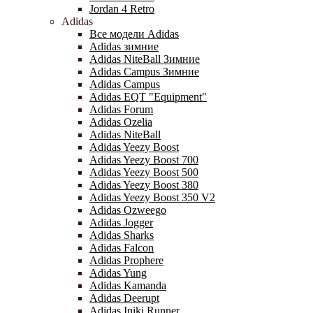
Jordan 4 Retro
Adidas
Все модели Adidas
Adidas зимние
Adidas NiteBall Зимние
Adidas Campus Зимние
Adidas Campus
Adidas EQT "Equipment"
Adidas Forum
Adidas Ozelia
Adidas NiteBall
Adidas Yeezy Boost
Adidas Yeezy Boost 700
Adidas Yeezy Boost 500
Adidas Yeezy Boost 380
Adidas Yeezy Boost 350 V2
Adidas Ozweego
Adidas Jogger
Adidas Sharks
Adidas Falcon
Adidas Prophere
Adidas Yung
Adidas Kamanda
Adidas Deerupt
Adidas Iniki Runner