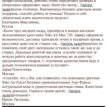
профессиональная, девочки точно определяют размеры и
оперативно оформляют заказ. Качество матер
...
[читать
далее]
иалов отличное. Именинница безумно довольна моим
подарком, спасибо ребята за помощь! Нужно и себе
обязательно взять аналогичную модель!
»
Екатерина Максимова
,
Реутов
«Более трех месяцев назад, приобрела в вашем магазине
эксклюзивные кроссовки Nike Air Max 720. Заявку оформили
молниеносно, доставку произвели точно в указанное время, а
кроссовки даже после стирки сов
...
[читать далее]
ершенно не
поменяли свой цвет, материалы остались такие же, как и до
стирки. Довольна работой магазина, спасибо огромное за
четкую работу консультантов и конечно же за качество
предложенных товаров. С огромным удовольствием буду и
дальше пользоваться вашими услугами!
»
Дарья Пантелеева
,
Москва
«Спасибо, что у Вас уже появились эти новенькие цветные
Nike Аir Force! Безумно привлекательные Аир Форсы,
натуральная кожа и удивительная цветовая гамма. Качеством
очень довольна. Горжусь своим приоб
...
[читать
далее]
ретением!
»
Ирина Тягунова
,
Москва