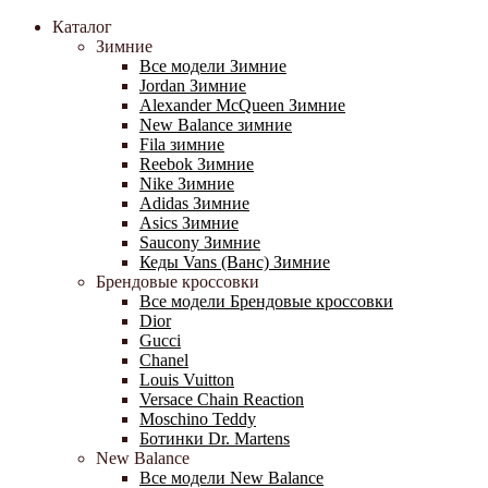
Каталог
Зимние
Все модели Зимние
Jordan Зимние
Alexander McQueen Зимние
New Balance зимние
Fila зимние
Reebok Зимние
Nike Зимние
Adidas Зимние
Asics Зимние
Saucony Зимние
Кеды Vans (Ванс) Зимние
Брендовые кроссовки
Все модели Брендовые кроссовки
Dior
Gucci
Chanel
Louis Vuitton
Versace Chain Reaction
Moschino Teddy
Ботинки Dr. Martens
New Balance
Все модели New Balance