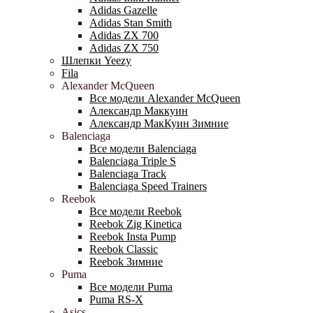
Adidas Gazelle
Adidas Stan Smith
Adidas ZX 700
Adidas ZX 750
Шлепки Yeezy
Fila
Alexander McQueen
Все модели Alexander McQueen
Александр Маккуин
Александр МакКуин Зимние
Balenciaga
Все модели Balenciaga
Balenciaga Triple S
Balenciaga Track
Balenciaga Speed Trainers
Reebok
Все модели Reebok
Reebok Zig Kinetica
Reebok Insta Pump
Reebok Classic
Reebok Зимние
Puma
Все модели Puma
Puma RS-X
Asics