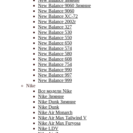
New Balance зимние
New Balance 9060 Зимние
New Balance 9060
New Balance XC-72
New Balance 2002r
New Balance 327
New Balance 530
New Balance 550
New Balance 650
New Balance 574
New Balance 580
New Balance 608
New Balance 754
New Balance 990
New Balance 997
New Balance 999
Nike
Все модели Nike
Nike Зимние
Nike Dunk Зимние
Nike Dunk
Nike Air Monarch
Nike Air Max Tailwind V
Nike Air Max Furyosa
Nike LDV