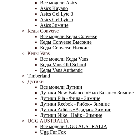
Все модели Asics
Asics Kayano
Asics Gel Lyte 3
Asics Gel Lyte 5
Asics Зимние
Кеды Converse
Все модели Кеды Converse
Кеды Converse Высокие
Кеды Converse Низкие
Кеды Vans
Все модели Кеды Vans
Кеды Vans Old School
Кеды Vans Authentic
Timberland
Дутики
Все модели Дутики
Дутики New Balance «Нью Баланс» Зимние
Дутики Fila «Фила» Зимние
Дутики Reebok «Рибок» Зимние
Дутики Adidas «Адидас» Зимние
Дутики Nike «Найк» Зимние
UGG AUSTRALIA
Все модели UGG AUSTRALIA
Ugg Fur Fox