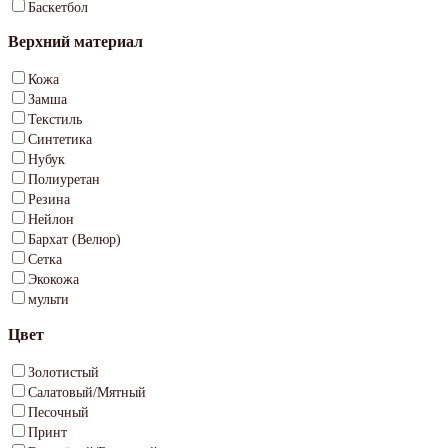
Баскетбол
Верхний материал
Кожа
Замша
Текстиль
Синтетика
Нубук
Полиуретан
Резина
Нейлон
Бархат (Велюр)
Сетка
Экокожа
мульти
Цвет
Золотистый
Салатовый/Мятный
Песочный
Принт