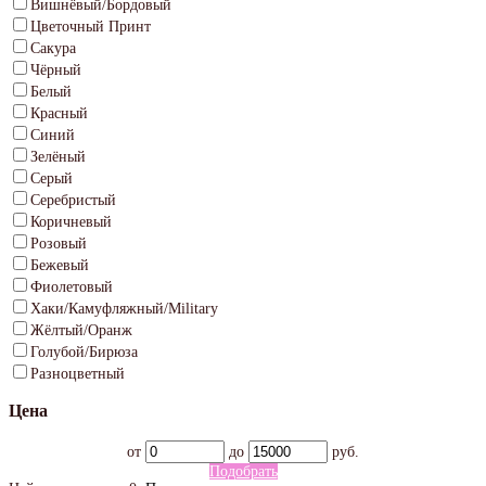
Вишнёвый/Бордовый
Цветочный Принт
Сакура
Чёрный
Белый
Красный
Синий
Зелёный
Серый
Серебристый
Коричневый
Розовый
Бежевый
Фиолетовый
Хаки/Камуфляжный/Military
Жёлтый/Оранж
Голубой/Бирюза
Разноцветный
Цена
от
до
руб.
Подобрать