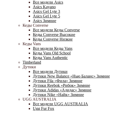
Все модели Asics
Asics Kayano
Asics Gel Lyte 3
Asics Gel Lyte 5
Asics Зимние
Кеды Converse
Все модели Кеды Converse
Кеды Converse Высокие
Кеды Converse Низкие
Кеды Vans
Все модели Кеды Vans
Кеды Vans Old School
Кеды Vans Authentic
Timberland
Дутики
Все модели Дутики
Дутики New Balance «Нью Баланс» Зимние
Дутики Fila «Фила» Зимние
Дутики Reebok «Рибок» Зимние
Дутики Adidas «Адидас» Зимние
Дутики Nike «Найк» Зимние
UGG AUSTRALIA
Все модели UGG AUSTRALIA
Ugg Fur Fox