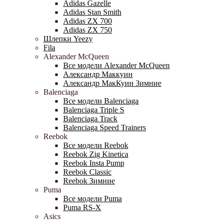
Adidas Gazelle
Adidas Stan Smith
Adidas ZX 700
Adidas ZX 750
Шлепки Yeezy
Fila
Alexander McQueen
Все модели Alexander McQueen
Александр Маккуин
Александр МакКуин Зимние
Balenciaga
Все модели Balenciaga
Balenciaga Triple S
Balenciaga Track
Balenciaga Speed Trainers
Reebok
Все модели Reebok
Reebok Zig Kinetica
Reebok Insta Pump
Reebok Classic
Reebok Зимние
Puma
Все модели Puma
Puma RS-X
Asics