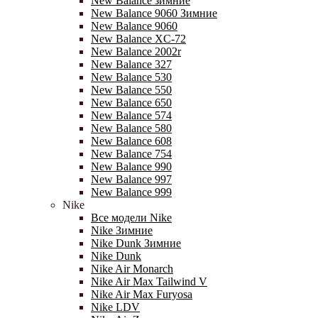
New Balance зимние
New Balance 9060 Зимние
New Balance 9060
New Balance XC-72
New Balance 2002r
New Balance 327
New Balance 530
New Balance 550
New Balance 650
New Balance 574
New Balance 580
New Balance 608
New Balance 754
New Balance 990
New Balance 997
New Balance 999
Nike
Все модели Nike
Nike Зимние
Nike Dunk Зимние
Nike Dunk
Nike Air Monarch
Nike Air Max Tailwind V
Nike Air Max Furyosa
Nike LDV