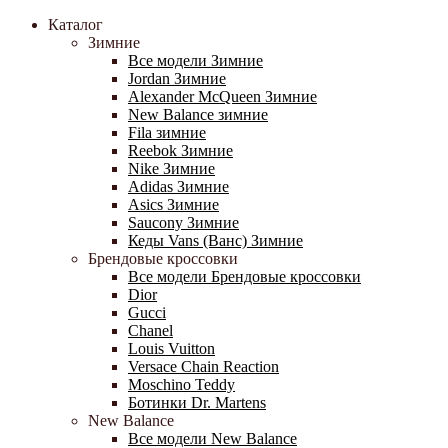
Каталог
Зимние
Все модели Зимние
Jordan Зимние
Alexander McQueen Зимние
New Balance зимние
Fila зимние
Reebok Зимние
Nike Зимние
Adidas Зимние
Asics Зимние
Saucony Зимние
Кеды Vans (Ванс) Зимние
Брендовые кроссовки
Все модели Брендовые кроссовки
Dior
Gucci
Chanel
Louis Vuitton
Versace Chain Reaction
Moschino Teddy
Ботинки Dr. Martens
New Balance
Все модели New Balance