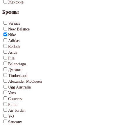
Женские
Бренды
Versace
New Balance
Nike
Adidas
Reebok
Asics
Fila
Balenciaga
Дутики
Timberland
Alexander McQueen
Ugg Australia
Vans
Converse
Puma
Air Jordan
Y-3
Saucony