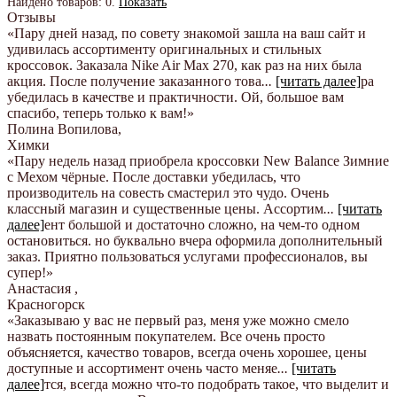
Найдено товаров:
0
.
Показать
Отзывы
«Пару дней назад, по совету знакомой зашла на ваш сайт и
удивилась ассортименту оригинальных и стильных
кроссовок. Заказала Nike Air Max 270, как раз на них была
акция. После получение заказанного това
...
[читать далее]
ра
убедилась в качестве и практичности. Ой, большое вам
спасибо, теперь только к вам!
»
Полина Вопилова
,
Химки
«Пару недель назад приобрела кроссовки New Balance Зимние
с Мехом чёрные. После доставки убедилась, что
производитель на совесть смастерил это чудо. Очень
классный магазин и существенные цены. Ассортим
...
[читать
далее]
ент большой и достаточно сложно, на чем-то одном
остановиться. но буквально вчера оформила дополнительный
заказ. Приятно пользоваться услугами профессионалов, вы
супер!
»
Анастасия
,
Красногорск
«Заказываю у вас не первый раз, меня уже можно смело
назвать постоянным покупателем. Все очень просто
объясняется, качество товаров, всегда очень хорошее, цены
доступные и ассортимент очень часто меняе
...
[читать
далее]
тся, всегда можно что-то подобрать такое, что выделит и