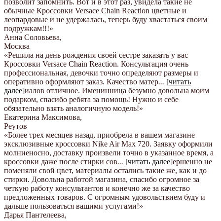
позволит запомнить. Вот и в этот раз, увидела такие не
обычные Кроссовки Versace Chain Reaction цветные и
леопардовые и не удержалась, теперь буду хвастаться своим
подружкам!!!
»
Анна Соловьева
,
Москва
«Решила на день рождения своей сестре заказать у вас
Кроссовки Versace Chain Reaction. Консультация очень
профессиональная, девочки точно определяют размеры и
оперативно оформляют заказ. Качество матер
...
[читать
далее]
иалов отличное. Именинница безумно довольна моим
подарком, спасибо ребята за помощь! Нужно и себе
обязательно взять аналогичную модель!
»
Екатерина Максимова
,
Реутов
«Более трех месяцев назад, приобрела в вашем магазине
эксклюзивные кроссовки Nike Air Max 720. Заявку оформили
молниеносно, доставку произвели точно в указанное время, а
кроссовки даже после стирки сов
...
[читать далее]
ершенно не
поменяли свой цвет, материалы остались такие же, как и до
стирки. Довольна работой магазина, спасибо огромное за
четкую работу консультантов и конечно же за качество
предложенных товаров. С огромным удовольствием буду и
дальше пользоваться вашими услугами!
»
Дарья Пантелеева
,