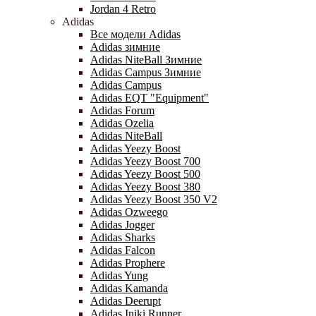
Jordan 4 Retro
Adidas
Все модели Adidas
Adidas зимние
Adidas NiteBall Зимние
Adidas Campus Зимние
Adidas Campus
Adidas EQT "Equipment"
Adidas Forum
Adidas Ozelia
Adidas NiteBall
Adidas Yeezy Boost
Adidas Yeezy Boost 700
Adidas Yeezy Boost 500
Adidas Yeezy Boost 380
Adidas Yeezy Boost 350 V2
Adidas Ozweego
Adidas Jogger
Adidas Sharks
Adidas Falcon
Adidas Prophere
Adidas Yung
Adidas Kamanda
Adidas Deerupt
Adidas Iniki Runner