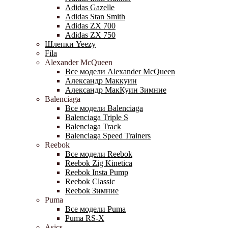
Adidas Gazelle
Adidas Stan Smith
Adidas ZX 700
Adidas ZX 750
Шлепки Yeezy
Fila
Alexander McQueen
Все модели Alexander McQueen
Александр Маккуин
Александр МакКуин Зимние
Balenciaga
Все модели Balenciaga
Balenciaga Triple S
Balenciaga Track
Balenciaga Speed Trainers
Reebok
Все модели Reebok
Reebok Zig Kinetica
Reebok Insta Pump
Reebok Classic
Reebok Зимние
Puma
Все модели Puma
Puma RS-X
Asics