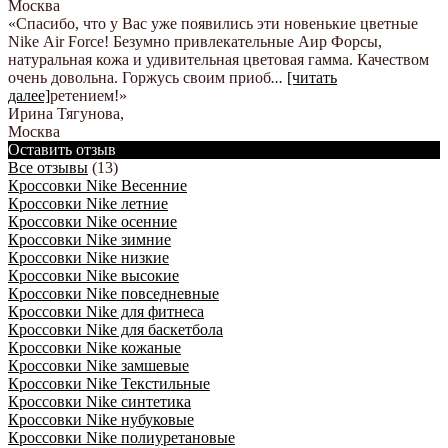
Москва
«Спасибо, что у Вас уже появились эти новенькие цветные
Nike Аir Force! Безумно привлекательные Аир Форсы,
натуральная кожа и удивительная цветовая гамма. Качеством
очень довольна. Горжусь своим приоб
...
[читать
далее]
ретением!
»
Ирина Тягунова
,
Москва
Оставить отзыв
Все отзывы
(13)
Кроссовки Nike Весенние
Кроссовки Nike летние
Кроссовки Nike осенние
Кроссовки Nike зимние
Кроссовки Nike низкие
Кроссовки Nike высокие
Кроссовки Nike повседневные
Кроссовки Nike для фитнеса
Кроссовки Nike для баскетбола
Кроссовки Nike кожаные
Кроссовки Nike замшевые
Кроссовки Nike Текстильные
Кроссовки Nike синтетика
Кроссовки Nike нубуковые
Кроссовки Nike полиуретановые