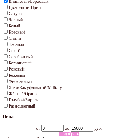
Вишнёвый/Бордовый
Цветочный Принт
Сакура
Чёрный
Белый
Красный
Синий
Зелёный
Серый
Серебристый
Коричневый
Розовый
Бежевый
Фиолетовый
Хаки/Камуфляжный/Military
Жёлтый/Оранж
Голубой/Бирюза
Разноцветный
Цена
от
до
руб.
Подобрать