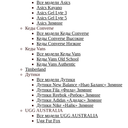
Все модели Asics
Asics Kayano
Asics Gel Lyte 3
Asics Gel Lyte 5
Asics Зимние
Кеды Converse
Все модели Кеды Converse
Кеды Converse Высокие
Кеды Converse Низкие
Кеды Vans
Все модели Кеды Vans
Кеды Vans Old School
Кеды Vans Authentic
Timberland
Дутики
Все модели Дутики
Дутики New Balance «Нью Баланс» Зимние
Дутики Fila «Фила» Зимние
Дутики Reebok «Рибок» Зимние
Дутики Adidas «Адидас» Зимние
Дутики Nike «Найк» Зимние
UGG AUSTRALIA
Все модели UGG AUSTRALIA
Ugg Fur Fox