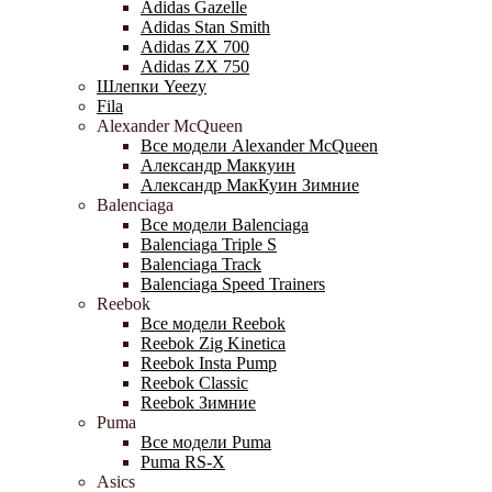
Adidas Gazelle
Adidas Stan Smith
Adidas ZX 700
Adidas ZX 750
Шлепки Yeezy
Fila
Alexander McQueen
Все модели Alexander McQueen
Александр Маккуин
Александр МакКуин Зимние
Balenciaga
Все модели Balenciaga
Balenciaga Triple S
Balenciaga Track
Balenciaga Speed Trainers
Reebok
Все модели Reebok
Reebok Zig Kinetica
Reebok Insta Pump
Reebok Classic
Reebok Зимние
Puma
Все модели Puma
Puma RS-X
Asics