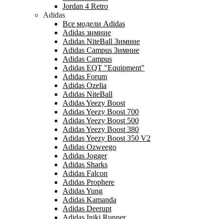
Jordan 4 Retro
Adidas
Все модели Adidas
Adidas зимние
Adidas NiteBall Зимние
Adidas Campus Зимние
Adidas Campus
Adidas EQT "Equipment"
Adidas Forum
Adidas Ozelia
Adidas NiteBall
Adidas Yeezy Boost
Adidas Yeezy Boost 700
Adidas Yeezy Boost 500
Adidas Yeezy Boost 380
Adidas Yeezy Boost 350 V2
Adidas Ozweego
Adidas Jogger
Adidas Sharks
Adidas Falcon
Adidas Prophere
Adidas Yung
Adidas Kamanda
Adidas Deerupt
Adidas Iniki Runner