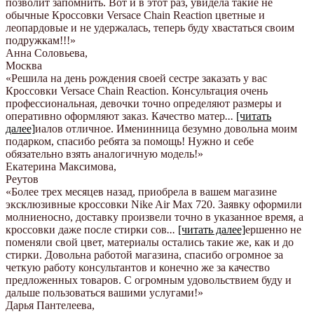
позволит запомнить. Вот и в этот раз, увидела такие не
обычные Кроссовки Versace Chain Reaction цветные и
леопардовые и не удержалась, теперь буду хвастаться своим
подружкам!!!
»
Анна Соловьева
,
Москва
«Решила на день рождения своей сестре заказать у вас
Кроссовки Versace Chain Reaction. Консультация очень
профессиональная, девочки точно определяют размеры и
оперативно оформляют заказ. Качество матер
...
[читать
далее]
иалов отличное. Именинница безумно довольна моим
подарком, спасибо ребята за помощь! Нужно и себе
обязательно взять аналогичную модель!
»
Екатерина Максимова
,
Реутов
«Более трех месяцев назад, приобрела в вашем магазине
эксклюзивные кроссовки Nike Air Max 720. Заявку оформили
молниеносно, доставку произвели точно в указанное время, а
кроссовки даже после стирки сов
...
[читать далее]
ершенно не
поменяли свой цвет, материалы остались такие же, как и до
стирки. Довольна работой магазина, спасибо огромное за
четкую работу консультантов и конечно же за качество
предложенных товаров. С огромным удовольствием буду и
дальше пользоваться вашими услугами!
»
Дарья Пантелеева
,