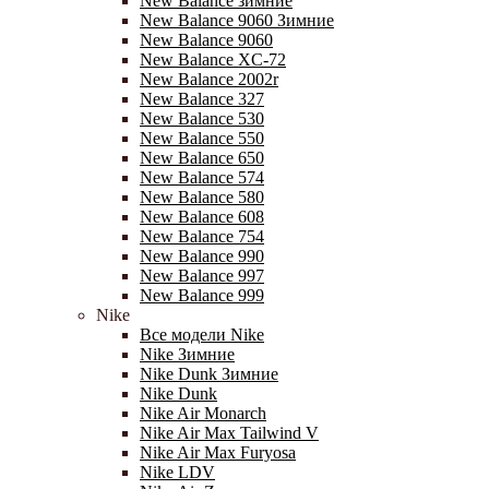
New Balance зимние
New Balance 9060 Зимние
New Balance 9060
New Balance XC-72
New Balance 2002r
New Balance 327
New Balance 530
New Balance 550
New Balance 650
New Balance 574
New Balance 580
New Balance 608
New Balance 754
New Balance 990
New Balance 997
New Balance 999
Nike
Все модели Nike
Nike Зимние
Nike Dunk Зимние
Nike Dunk
Nike Air Monarch
Nike Air Max Tailwind V
Nike Air Max Furyosa
Nike LDV