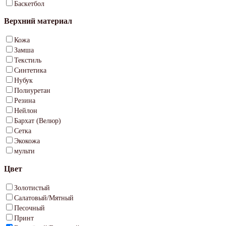
Баскетбол
Верхний материал
Кожа
Замша
Текстиль
Синтетика
Нубук
Полиуретан
Резина
Нейлон
Бархат (Велюр)
Сетка
Экокожа
мульти
Цвет
Золотистый
Салатовый/Мятный
Песочный
Принт