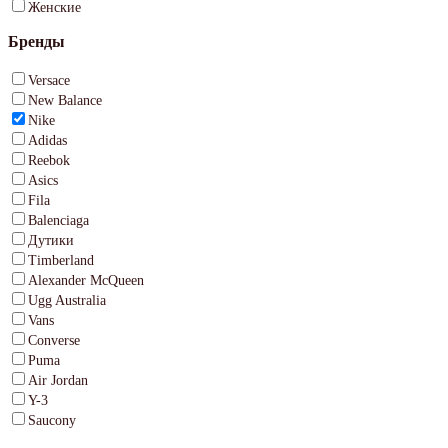
Женские
Бренды
Versace
New Balance
Nike
Adidas
Reebok
Asics
Fila
Balenciaga
Дутики
Timberland
Alexander McQueen
Ugg Australia
Vans
Converse
Puma
Air Jordan
Y-3
Saucony