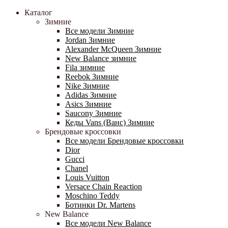
Каталог
Зимние
Все модели Зимние
Jordan Зимние
Alexander McQueen Зимние
New Balance зимние
Fila зимние
Reebok Зимние
Nike Зимние
Adidas Зимние
Asics Зимние
Saucony Зимние
Кеды Vans (Ванс) Зимние
Брендовые кроссовки
Все модели Брендовые кроссовки
Dior
Gucci
Chanel
Louis Vuitton
Versace Chain Reaction
Moschino Teddy
Ботинки Dr. Martens
New Balance
Все модели New Balance