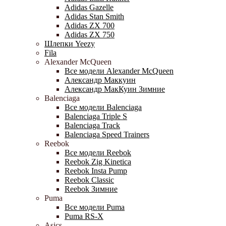
Adidas Gazelle
Adidas Stan Smith
Adidas ZX 700
Adidas ZX 750
Шлепки Yeezy
Fila
Alexander McQueen
Все модели Alexander McQueen
Александр Маккуин
Александр МакКуин Зимние
Balenciaga
Все модели Balenciaga
Balenciaga Triple S
Balenciaga Track
Balenciaga Speed Trainers
Reebok
Все модели Reebok
Reebok Zig Kinetica
Reebok Insta Pump
Reebok Classic
Reebok Зимние
Puma
Все модели Puma
Puma RS-X
Asics