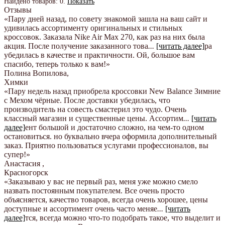
Найдено товаров:
0
.
Показать
Отзывы
«Пару дней назад, по совету знакомой зашла на ваш сайт и
удивилась ассортименту оригинальных и стильных
кроссовок. Заказала Nike Air Max 270, как раз на них была
акция. После получение заказанного това
...
[читать далее]
ра
убедилась в качестве и практичности. Ой, большое вам
спасибо, теперь только к вам!
»
Полина Вопилова
,
Химки
«Пару недель назад приобрела кроссовки New Balance Зимние
с Мехом чёрные. После доставки убедилась, что
производитель на совесть смастерил это чудо. Очень
классный магазин и существенные цены. Ассортим
...
[читать
далее]
ент большой и достаточно сложно, на чем-то одном
остановиться. но буквально вчера оформила дополнительный
заказ. Приятно пользоваться услугами профессионалов, вы
супер!
»
Анастасия
,
Красногорск
«Заказываю у вас не первый раз, меня уже можно смело
назвать постоянным покупателем. Все очень просто
объясняется, качество товаров, всегда очень хорошее, цены
доступные и ассортимент очень часто меняе
...
[читать
далее]
тся, всегда можно что-то подобрать такое, что выделит и