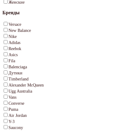
Женские
Бренды
Versace
New Balance
Nike
Adidas
Reebok
Asics
Fila
Balenciaga
Дутики
Timberland
Alexander McQueen
Ugg Australia
Vans
Converse
Puma
Air Jordan
Y-3
Saucony