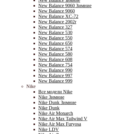
New Balance зимние
New Balance 9060 Зимние
New Balance 9060
New Balance XC-72
New Balance 2002r
New Balance 327
New Balance 530
New Balance 550
New Balance 650
New Balance 574
New Balance 580
New Balance 608
New Balance 754
New Balance 990
New Balance 997
New Balance 999
Nike
Все модели Nike
Nike Зимние
Nike Dunk Зимние
Nike Dunk
Nike Air Monarch
Nike Air Max Tailwind V
Nike Air Max Furyosa
Nike LDV