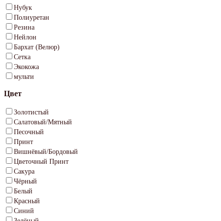
Нубук
Полиуретан
Резина
Нейлон
Бархат (Велюр)
Сетка
Экокожа
мульти
Цвет
Золотистый
Салатовый/Мятный
Песочный
Принт
Вишнёвый/Бордовый
Цветочный Принт
Сакура
Чёрный
Белый
Красный
Синий
Зелёный