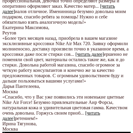
профессиональная, девочки точно определяют размеры и
оперативно оформляют заказ. Качество матер
...
[читать
далее]
иалов отличное. Именинница безумно довольна моим
подарком, спасибо ребята за помощь! Нужно и себе
обязательно взять аналогичную модель!
»
Екатерина Максимова
,
Реутов
«Более трех месяцев назад, приобрела в вашем магазине
эксклюзивные кроссовки Nike Air Max 720. Заявку оформили
молниеносно, доставку произвели точно в указанное время, а
кроссовки даже после стирки сов
...
[читать далее]
ершенно не
поменяли свой цвет, материалы остались такие же, как и до
стирки. Довольна работой магазина, спасибо огромное за
четкую работу консультантов и конечно же за качество
предложенных товаров. С огромным удовольствием буду и
дальше пользоваться вашими услугами!
»
Дарья Пантелеева
,
Москва
«Спасибо, что у Вас уже появились эти новенькие цветные
Nike Аir Force! Безумно привлекательные Аир Форсы,
натуральная кожа и удивительная цветовая гамма. Качеством
очень довольна. Горжусь своим приоб
...
[читать
далее]
ретением!
»
Ирина Тягунова
,
Москва