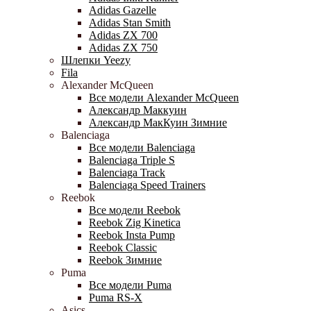
Adidas Gazelle
Adidas Stan Smith
Adidas ZX 700
Adidas ZX 750
Шлепки Yeezy
Fila
Alexander McQueen
Все модели Alexander McQueen
Александр Маккуин
Александр МакКуин Зимние
Balenciaga
Все модели Balenciaga
Balenciaga Triple S
Balenciaga Track
Balenciaga Speed Trainers
Reebok
Все модели Reebok
Reebok Zig Kinetica
Reebok Insta Pump
Reebok Classic
Reebok Зимние
Puma
Все модели Puma
Puma RS-X
Asics