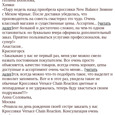
Полина Вопилова
,
Химки
«Пару недель назад приобрела кроссовки New Balance Зимние
с Мехом чёрные. После доставки убедилась, что
производитель на совесть смастерил это чудо. Очень
классный магазин и существенные цены. Ассортим
...
[читать
далее]
ент большой и достаточно сложно, на чем-то одном
остановиться. но буквально вчера оформила дополнительный
заказ. Приятно пользоваться услугами профессионалов, вы
супер!
»
Анастасия
,
Красногорск
«Заказываю у вас не первый раз, меня уже можно смело
назвать постоянным покупателем. Все очень просто
объясняется, качество товаров, всегда очень хорошее, цены
доступные и ассортимент очень часто меняе
...
[читать
далее]
тся, всегда можно что-то подобрать такое, что выделит и
позволит запомнить. Вот и в этот раз, увидела такие не
обычные Кроссовки Versace Chain Reaction цветные и
леопардовые и не удержалась, теперь буду хвастаться своим
подружкам!!!
»
Анна Соловьева
,
Москва
«Решила на день рождения своей сестре заказать у вас
Кроссовки Versace Chain Reaction. Консультация очень