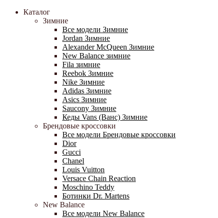
Каталог
Зимние
Все модели Зимние
Jordan Зимние
Alexander McQueen Зимние
New Balance зимние
Fila зимние
Reebok Зимние
Nike Зимние
Adidas Зимние
Asics Зимние
Saucony Зимние
Кеды Vans (Ванс) Зимние
Брендовые кроссовки
Все модели Брендовые кроссовки
Dior
Gucci
Chanel
Louis Vuitton
Versace Chain Reaction
Moschino Teddy
Ботинки Dr. Martens
New Balance
Все модели New Balance