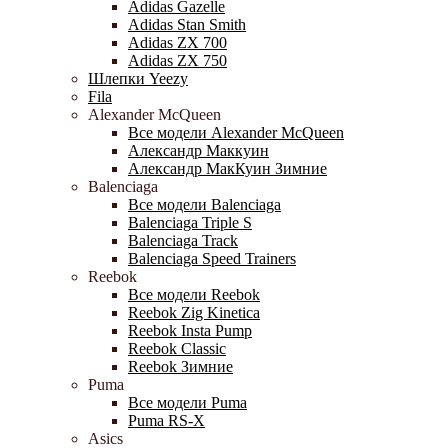
Adidas Gazelle
Adidas Stan Smith
Adidas ZX 700
Adidas ZX 750
Шлепки Yeezy
Fila
Alexander McQueen
Все модели Alexander McQueen
Александр Маккуин
Александр МакКуин Зимние
Balenciaga
Все модели Balenciaga
Balenciaga Triple S
Balenciaga Track
Balenciaga Speed Trainers
Reebok
Все модели Reebok
Reebok Zig Kinetica
Reebok Insta Pump
Reebok Classic
Reebok Зимние
Puma
Все модели Puma
Puma RS-X
Asics