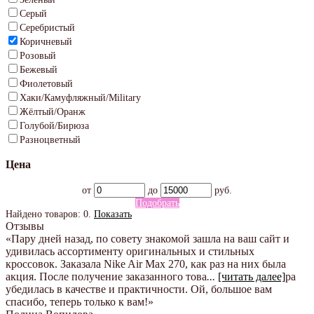
Серый
Серебристый
Коричневый
Розовый
Бежевый
Фиолетовый
Хаки/Камуфляжный/Military
Жёлтый/Оранж
Голубой/Бирюза
Разноцветный
Цена
от
до
руб.
Подобрать
Найдено товаров:
0
.
Показать
Отзывы
«Пару дней назад, по совету знакомой зашла на ваш сайт и
удивилась ассортименту оригинальных и стильных
кроссовок. Заказала Nike Air Max 270, как раз на них была
акция. После получение заказанного това
...
[читать далее]
ра
убедилась в качестве и практичности. Ой, большое вам
спасибо, теперь только к вам!
»