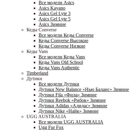
Все модели Asics
Asics Kayano
Asics Gel Lyte 3
Asics Gel Lyte 5
Asics Зимние
Кеды Converse
Все модели Кеды Converse
Кеды Converse Высокие
Кеды Converse Низкие
Кеды Vans
Все модели Кеды Vans
Кеды Vans Old School
Кеды Vans Authentic
Timberland
Дутики
Все модели Дутики
Дутики New Balance «Нью Баланс» Зимние
Дутики Fila «Фила» Зимние
Дутики Reebok «Рибок» Зимние
Дутики Adidas «Адидас» Зимние
Дутики Nike «Найк» Зимние
UGG AUSTRALIA
Все модели UGG AUSTRALIA
Ugg Fur Fox