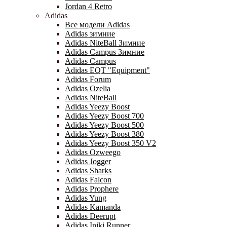
Jordan 4 Retro
Adidas
Все модели Adidas
Adidas зимние
Adidas NiteBall Зимние
Adidas Campus Зимние
Adidas Campus
Adidas EQT "Equipment"
Adidas Forum
Adidas Ozelia
Adidas NiteBall
Adidas Yeezy Boost
Adidas Yeezy Boost 700
Adidas Yeezy Boost 500
Adidas Yeezy Boost 380
Adidas Yeezy Boost 350 V2
Adidas Ozweego
Adidas Jogger
Adidas Sharks
Adidas Falcon
Adidas Prophere
Adidas Yung
Adidas Kamanda
Adidas Deerupt
Adidas Iniki Runner