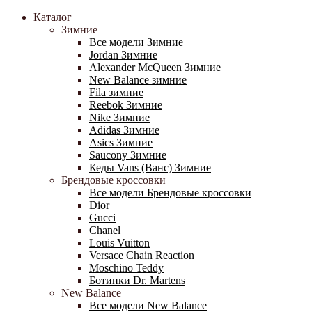
Каталог
Зимние
Все модели Зимние
Jordan Зимние
Alexander McQueen Зимние
New Balance зимние
Fila зимние
Reebok Зимние
Nike Зимние
Adidas Зимние
Asics Зимние
Saucony Зимние
Кеды Vans (Ванс) Зимние
Брендовые кроссовки
Все модели Брендовые кроссовки
Dior
Gucci
Chanel
Louis Vuitton
Versace Chain Reaction
Moschino Teddy
Ботинки Dr. Martens
New Balance
Все модели New Balance