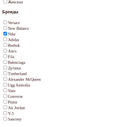
Женские
Бренды
Versace
New Balance
Nike
Adidas
Reebok
Asics
Fila
Balenciaga
Дутики
Timberland
Alexander McQueen
Ugg Australia
Vans
Converse
Puma
Air Jordan
Y-3
Saucony