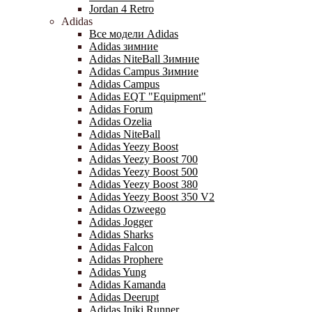
Jordan 4 Retro
Adidas
Все модели Adidas
Adidas зимние
Adidas NiteBall Зимние
Adidas Campus Зимние
Adidas Campus
Adidas EQT "Equipment"
Adidas Forum
Adidas Ozelia
Adidas NiteBall
Adidas Yeezy Boost
Adidas Yeezy Boost 700
Adidas Yeezy Boost 500
Adidas Yeezy Boost 380
Adidas Yeezy Boost 350 V2
Adidas Ozweego
Adidas Jogger
Adidas Sharks
Adidas Falcon
Adidas Prophere
Adidas Yung
Adidas Kamanda
Adidas Deerupt
Adidas Iniki Runner