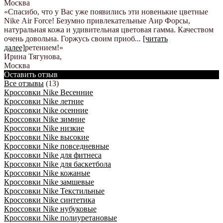
Москва
«Спасибо, что у Вас уже появились эти новенькие цветные
Nike Аir Force! Безумно привлекательные Аир Форсы,
натуральная кожа и удивительная цветовая гамма. Качеством
очень довольна. Горжусь своим приоб
...
[читать
далее]
ретением!
»
Ирина Тягунова
,
Москва
Оставить отзыв
Все отзывы
(13)
Кроссовки Nike Весенние
Кроссовки Nike летние
Кроссовки Nike осенние
Кроссовки Nike зимние
Кроссовки Nike низкие
Кроссовки Nike высокие
Кроссовки Nike повседневные
Кроссовки Nike для фитнеса
Кроссовки Nike для баскетбола
Кроссовки Nike кожаные
Кроссовки Nike замшевые
Кроссовки Nike Текстильные
Кроссовки Nike синтетика
Кроссовки Nike нубуковые
Кроссовки Nike полиуретановые