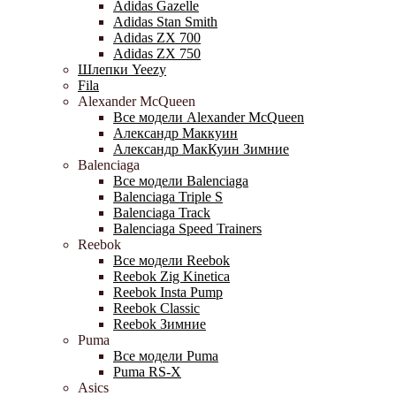
Adidas Gazelle
Adidas Stan Smith
Adidas ZX 700
Adidas ZX 750
Шлепки Yeezy
Fila
Alexander McQueen
Все модели Alexander McQueen
Александр Маккуин
Александр МакКуин Зимние
Balenciaga
Все модели Balenciaga
Balenciaga Triple S
Balenciaga Track
Balenciaga Speed Trainers
Reebok
Все модели Reebok
Reebok Zig Kinetica
Reebok Insta Pump
Reebok Classic
Reebok Зимние
Puma
Все модели Puma
Puma RS-X
Asics