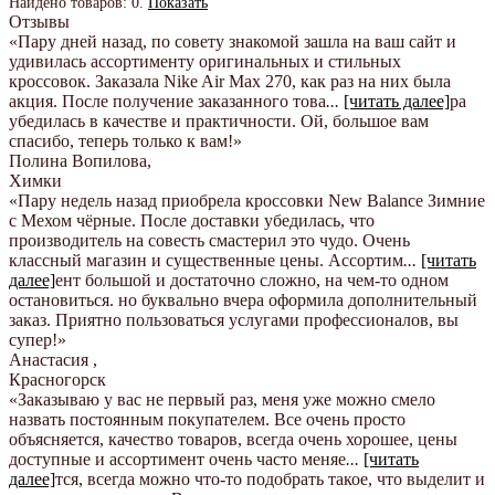
Найдено товаров:
0
.
Показать
Отзывы
«Пару дней назад, по совету знакомой зашла на ваш сайт и
удивилась ассортименту оригинальных и стильных
кроссовок. Заказала Nike Air Max 270, как раз на них была
акция. После получение заказанного това
...
[читать далее]
ра
убедилась в качестве и практичности. Ой, большое вам
спасибо, теперь только к вам!
»
Полина Вопилова
,
Химки
«Пару недель назад приобрела кроссовки New Balance Зимние
с Мехом чёрные. После доставки убедилась, что
производитель на совесть смастерил это чудо. Очень
классный магазин и существенные цены. Ассортим
...
[читать
далее]
ент большой и достаточно сложно, на чем-то одном
остановиться. но буквально вчера оформила дополнительный
заказ. Приятно пользоваться услугами профессионалов, вы
супер!
»
Анастасия
,
Красногорск
«Заказываю у вас не первый раз, меня уже можно смело
назвать постоянным покупателем. Все очень просто
объясняется, качество товаров, всегда очень хорошее, цены
доступные и ассортимент очень часто меняе
...
[читать
далее]
тся, всегда можно что-то подобрать такое, что выделит и