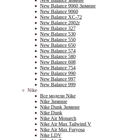
New Balance зимние
New Balance 9060 Зимние
New Balance 9060
New Balance XC-72
New Balance 2002r
New Balance 327
New Balance 530
New Balance 550
New Balance 650
New Balance 574
New Balance 580
New Balance 608
New Balance 754
New Balance 990
New Balance 997
New Balance 999
Nike
Все модели Nike
Nike Зимние
Nike Dunk Зимние
Nike Dunk
Nike Air Monarch
Nike Air Max Tailwind V
Nike Air Max Furyosa
Nike LDV