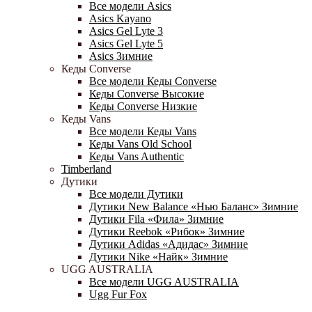
Все модели Asics
Asics Kayano
Asics Gel Lyte 3
Asics Gel Lyte 5
Asics Зимние
Кеды Converse
Все модели Кеды Converse
Кеды Converse Высокие
Кеды Converse Низкие
Кеды Vans
Все модели Кеды Vans
Кеды Vans Old School
Кеды Vans Authentic
Timberland
Дутики
Все модели Дутики
Дутики New Balance «Нью Баланс» Зимние
Дутики Fila «Фила» Зимние
Дутики Reebok «Рибок» Зимние
Дутики Adidas «Адидас» Зимние
Дутики Nike «Найк» Зимние
UGG AUSTRALIA
Все модели UGG AUSTRALIA
Ugg Fur Fox