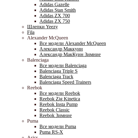
Adidas Gazelle
Adidas Stan Smith
Adidas ZX 700
Adidas ZX 750
Шлепки Yeezy
Fila
Alexander McQueen
Все модели Alexander McQueen
Александр Маккуин
Александр МакКуин Зимние
Balenciaga
Все модели Balenciaga
Balenciaga Triple S
Balenciaga Track
Balenciaga Speed Trainers
Reebok
Все модели Reebok
Reebok Zig Kinetica
Reebok Insta Pump
Reebok Classic
Reebok Зимние
Puma
Все модели Puma
Puma RS-X
Asics