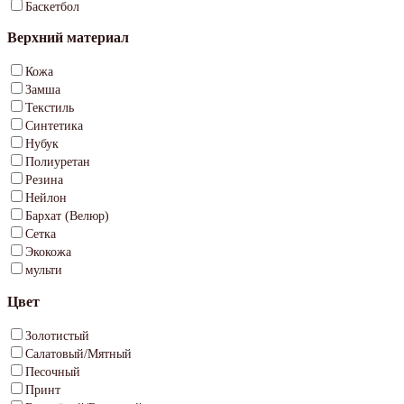
Баскетбол
Верхний материал
Кожа
Замша
Текстиль
Синтетика
Нубук
Полиуретан
Резина
Нейлон
Бархат (Велюр)
Сетка
Экокожа
мульти
Цвет
Золотистый
Салатовый/Мятный
Песочный
Принт