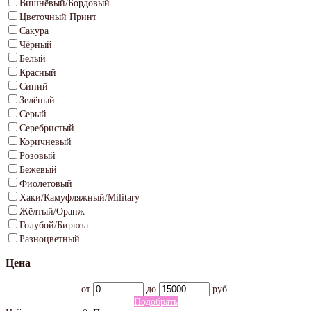
Вишнёвый/Бордовый
Цветочный Принт
Сакура
Чёрный
Белый
Красный
Синий
Зелёный
Серый
Серебристый
Коричневый
Розовый
Бежевый
Фиолетовый
Хаки/Камуфляжный/Military
Жёлтый/Оранж
Голубой/Бирюза
Разноцветный
Цена
от
до
руб.
Подобрать