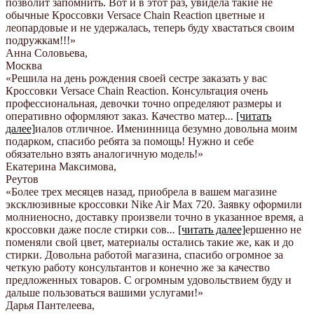
позволит запомнить. Вот и в этот раз, увидела такие не
обычные Кроссовки Versace Chain Reaction цветные и
леопардовые и не удержалась, теперь буду хвастаться своим
подружкам!!!
»
Анна Соловьева
,
Москва
«Решила на день рождения своей сестре заказать у вас
Кроссовки Versace Chain Reaction. Консультация очень
профессиональная, девочки точно определяют размеры и
оперативно оформляют заказ. Качество матер
...
[читать
далее]
иалов отличное. Именинница безумно довольна моим
подарком, спасибо ребята за помощь! Нужно и себе
обязательно взять аналогичную модель!
»
Екатерина Максимова
,
Реутов
«Более трех месяцев назад, приобрела в вашем магазине
эксклюзивные кроссовки Nike Air Max 720. Заявку оформили
молниеносно, доставку произвели точно в указанное время, а
кроссовки даже после стирки сов
...
[читать далее]
ершенно не
поменяли свой цвет, материалы остались такие же, как и до
стирки. Довольна работой магазина, спасибо огромное за
четкую работу консультантов и конечно же за качество
предложенных товаров. С огромным удовольствием буду и
дальше пользоваться вашими услугами!
»
Дарья Пантелеева
,