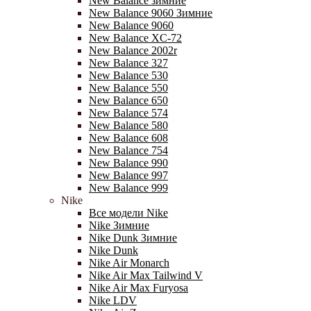
New Balance зимние
New Balance 9060 Зимние
New Balance 9060
New Balance XC-72
New Balance 2002r
New Balance 327
New Balance 530
New Balance 550
New Balance 650
New Balance 574
New Balance 580
New Balance 608
New Balance 754
New Balance 990
New Balance 997
New Balance 999
Nike
Все модели Nike
Nike Зимние
Nike Dunk Зимние
Nike Dunk
Nike Air Monarch
Nike Air Max Tailwind V
Nike Air Max Furyosa
Nike LDV