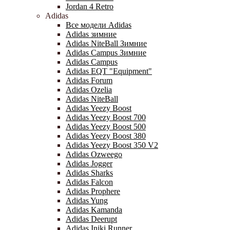
Jordan 4 Retro
Adidas
Все модели Adidas
Adidas зимние
Adidas NiteBall Зимние
Adidas Campus Зимние
Adidas Campus
Adidas EQT "Equipment"
Adidas Forum
Adidas Ozelia
Adidas NiteBall
Adidas Yeezy Boost
Adidas Yeezy Boost 700
Adidas Yeezy Boost 500
Adidas Yeezy Boost 380
Adidas Yeezy Boost 350 V2
Adidas Ozweego
Adidas Jogger
Adidas Sharks
Adidas Falcon
Adidas Prophere
Adidas Yung
Adidas Kamanda
Adidas Deerupt
Adidas Iniki Runner