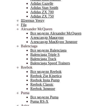
Adidas Gazelle
Adidas Stan Smith
Adidas ZX 700
Adidas ZX 750
Шлепки Yeezy
Fila
Alexander McQueen
Все модели Alexander McQueen
Александр Маккуин
Александр МакКуин Зимние
Balenciaga
Все модели Balenciaga
Balenciaga Triple S
Balenciaga Track
Balenciaga Speed Trainers
Reebok
Все модели Reebok
Reebok Zig Kinetica
Reebok Insta Pump
Reebok Classic
Reebok Зимние
Puma
Все модели Puma
Puma RS-X
Asics