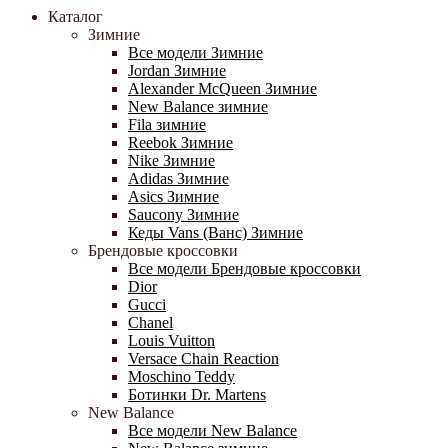
Каталог
Зимние
Все модели Зимние
Jordan Зимние
Alexander McQueen Зимние
New Balance зимние
Fila зимние
Reebok Зимние
Nike Зимние
Adidas Зимние
Asics Зимние
Saucony Зимние
Кеды Vans (Ванс) Зимние
Брендовые кроссовки
Все модели Брендовые кроссовки
Dior
Gucci
Chanel
Louis Vuitton
Versace Chain Reaction
Moschino Teddy
Ботинки Dr. Martens
New Balance
Все модели New Balance