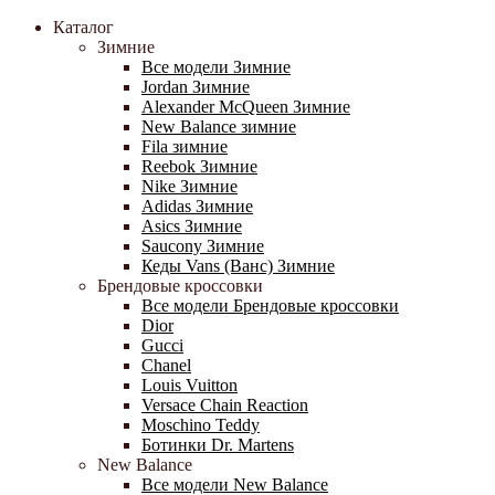
Каталог
Зимние
Все модели Зимние
Jordan Зимние
Alexander McQueen Зимние
New Balance зимние
Fila зимние
Reebok Зимние
Nike Зимние
Adidas Зимние
Asics Зимние
Saucony Зимние
Кеды Vans (Ванс) Зимние
Брендовые кроссовки
Все модели Брендовые кроссовки
Dior
Gucci
Chanel
Louis Vuitton
Versace Chain Reaction
Moschino Teddy
Ботинки Dr. Martens
New Balance
Все модели New Balance