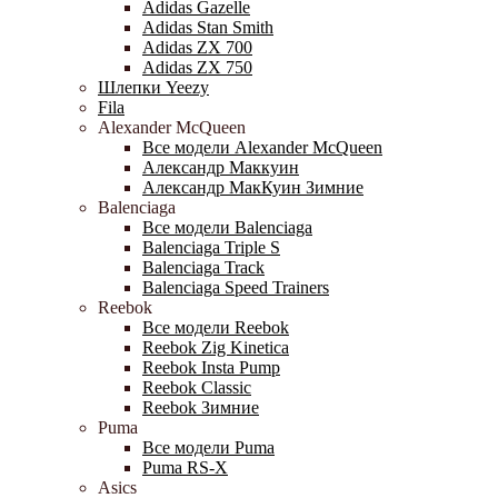
Adidas Gazelle
Adidas Stan Smith
Adidas ZX 700
Adidas ZX 750
Шлепки Yeezy
Fila
Alexander McQueen
Все модели Alexander McQueen
Александр Маккуин
Александр МакКуин Зимние
Balenciaga
Все модели Balenciaga
Balenciaga Triple S
Balenciaga Track
Balenciaga Speed Trainers
Reebok
Все модели Reebok
Reebok Zig Kinetica
Reebok Insta Pump
Reebok Classic
Reebok Зимние
Puma
Все модели Puma
Puma RS-X
Asics