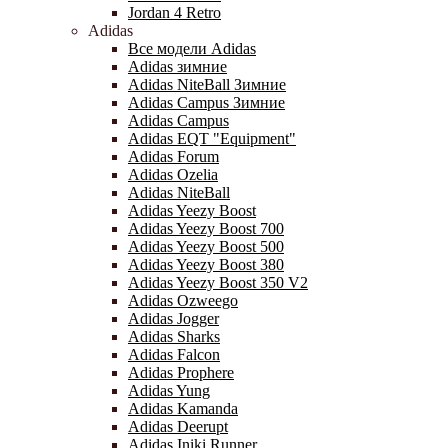
Jordan 4 Retro
Adidas
Все модели Adidas
Adidas зимние
Adidas NiteBall Зимние
Adidas Campus Зимние
Adidas Campus
Adidas EQT "Equipment"
Adidas Forum
Adidas Ozelia
Adidas NiteBall
Adidas Yeezy Boost
Adidas Yeezy Boost 700
Adidas Yeezy Boost 500
Adidas Yeezy Boost 380
Adidas Yeezy Boost 350 V2
Adidas Ozweego
Adidas Jogger
Adidas Sharks
Adidas Falcon
Adidas Prophere
Adidas Yung
Adidas Kamanda
Adidas Deerupt
Adidas Iniki Runner