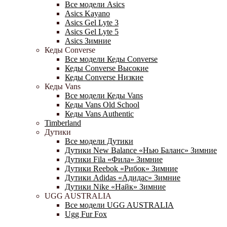
Все модели Asics
Asics Kayano
Asics Gel Lyte 3
Asics Gel Lyte 5
Asics Зимние
Кеды Converse
Все модели Кеды Converse
Кеды Converse Высокие
Кеды Converse Низкие
Кеды Vans
Все модели Кеды Vans
Кеды Vans Old School
Кеды Vans Authentic
Timberland
Дутики
Все модели Дутики
Дутики New Balance «Нью Баланс» Зимние
Дутики Fila «Фила» Зимние
Дутики Reebok «Рибок» Зимние
Дутики Adidas «Адидас» Зимние
Дутики Nike «Найк» Зимние
UGG AUSTRALIA
Все модели UGG AUSTRALIA
Ugg Fur Fox