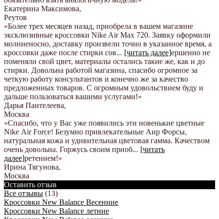
Екатерина Максимова
,
Реутов
«Более трех месяцев назад, приобрела в вашем магазине
эксклюзивные кроссовки Nike Air Max 720. Заявку оформили
молниеносно, доставку произвели точно в указанное время, а
кроссовки даже после стирки сов
...
[читать далее]
ершенно не
поменяли свой цвет, материалы остались такие же, как и до
стирки. Довольна работой магазина, спасибо огромное за
четкую работу консультантов и конечно же за качество
предложенных товаров. С огромным удовольствием буду и
дальше пользоваться вашими услугами!
»
Дарья Пантелеева
,
Москва
«Спасибо, что у Вас уже появились эти новенькие цветные
Nike Аir Force! Безумно привлекательные Аир Форсы,
натуральная кожа и удивительная цветовая гамма. Качеством
очень довольна. Горжусь своим приоб
...
[читать
далее]
ретением!
»
Ирина Тягунова
,
Москва
Оставить отзыв
Все отзывы
(13)
Кроссовки New Balance Весенние
Кроссовки New Balance летние