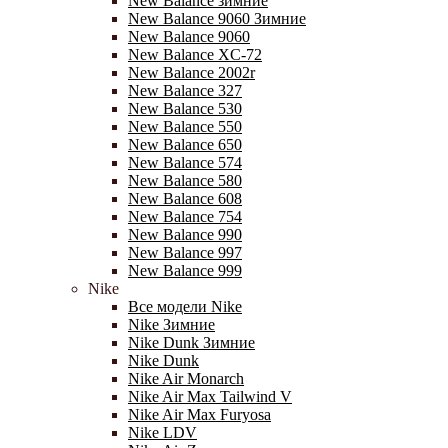
New Balance зимние
New Balance 9060 Зимние
New Balance 9060
New Balance XC-72
New Balance 2002r
New Balance 327
New Balance 530
New Balance 550
New Balance 650
New Balance 574
New Balance 580
New Balance 608
New Balance 754
New Balance 990
New Balance 997
New Balance 999
Nike
Все модели Nike
Nike Зимние
Nike Dunk Зимние
Nike Dunk
Nike Air Monarch
Nike Air Max Tailwind V
Nike Air Max Furyosa
Nike LDV