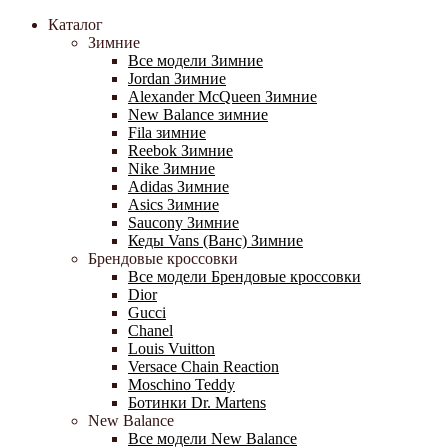
Каталог
Зимние
Все модели Зимние
Jordan Зимние
Alexander McQueen Зимние
New Balance зимние
Fila зимние
Reebok Зимние
Nike Зимние
Adidas Зимние
Asics Зимние
Saucony Зимние
Кеды Vans (Ванс) Зимние
Брендовые кроссовки
Все модели Брендовые кроссовки
Dior
Gucci
Chanel
Louis Vuitton
Versace Chain Reaction
Moschino Teddy
Ботинки Dr. Martens
New Balance
Все модели New Balance