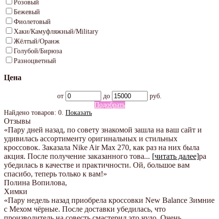
Розовый
Бежевый
Фиолетовый
Хаки/Камуфляжный/Military
Жёлтый/Оранж
Голубой/Бирюза
Разноцветный
Цена
от
до
руб.
Подобрать
Найдено товаров:
0
.
Показать
Отзывы
«Пару дней назад, по совету знакомой зашла на ваш сайт и
удивилась ассортименту оригинальных и стильных
кроссовок. Заказала Nike Air Max 270, как раз на них была
акция. После получение заказанного това
...
[читать далее]
ра
убедилась в качестве и практичности. Ой, большое вам
спасибо, теперь только к вам!
»
Полина Вопилова
,
Химки
«Пару недель назад приобрела кроссовки New Balance Зимние
с Мехом чёрные. После доставки убедилась, что
производитель на совесть смастерил это чудо. Очень