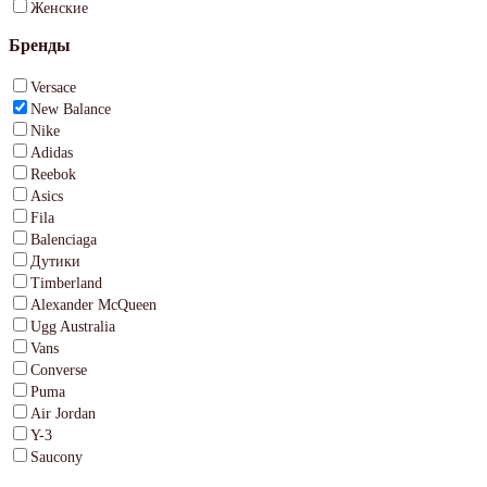
Женские
Бренды
Versace
New Balance
Nike
Adidas
Reebok
Asics
Fila
Balenciaga
Дутики
Timberland
Alexander McQueen
Ugg Australia
Vans
Converse
Puma
Air Jordan
Y-3
Saucony