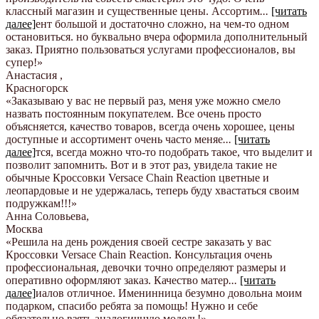
классный магазин и существенные цены. Ассортим
...
[читать
далее]
ент большой и достаточно сложно, на чем-то одном
остановиться. но буквально вчера оформила дополнительный
заказ. Приятно пользоваться услугами профессионалов, вы
супер!
»
Анастасия
,
Красногорск
«Заказываю у вас не первый раз, меня уже можно смело
назвать постоянным покупателем. Все очень просто
объясняется, качество товаров, всегда очень хорошее, цены
доступные и ассортимент очень часто меняе
...
[читать
далее]
тся, всегда можно что-то подобрать такое, что выделит и
позволит запомнить. Вот и в этот раз, увидела такие не
обычные Кроссовки Versace Chain Reaction цветные и
леопардовые и не удержалась, теперь буду хвастаться своим
подружкам!!!
»
Анна Соловьева
,
Москва
«Решила на день рождения своей сестре заказать у вас
Кроссовки Versace Chain Reaction. Консультация очень
профессиональная, девочки точно определяют размеры и
оперативно оформляют заказ. Качество матер
...
[читать
далее]
иалов отличное. Именинница безумно довольна моим
подарком, спасибо ребята за помощь! Нужно и себе
обязательно взять аналогичную модель!
»