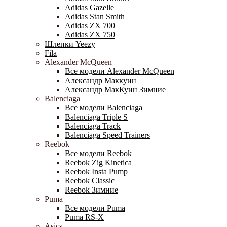
Adidas Gazelle
Adidas Stan Smith
Adidas ZX 700
Adidas ZX 750
Шлепки Yeezy
Fila
Alexander McQueen
Все модели Alexander McQueen
Александр Маккуин
Александр МакКуин Зимние
Balenciaga
Все модели Balenciaga
Balenciaga Triple S
Balenciaga Track
Balenciaga Speed Trainers
Reebok
Все модели Reebok
Reebok Zig Kinetica
Reebok Insta Pump
Reebok Classic
Reebok Зимние
Puma
Все модели Puma
Puma RS-X
Asics