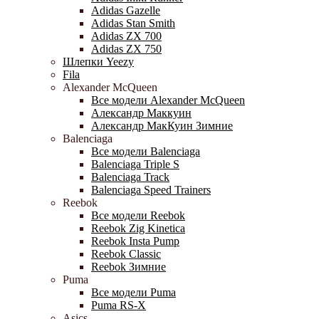
Adidas Gazelle
Adidas Stan Smith
Adidas ZX 700
Adidas ZX 750
Шлепки Yeezy
Fila
Alexander McQueen
Все модели Alexander McQueen
Александр Маккуин
Александр МакКуин Зимние
Balenciaga
Все модели Balenciaga
Balenciaga Triple S
Balenciaga Track
Balenciaga Speed Trainers
Reebok
Все модели Reebok
Reebok Zig Kinetica
Reebok Insta Pump
Reebok Classic
Reebok Зимние
Puma
Все модели Puma
Puma RS-X
Asics