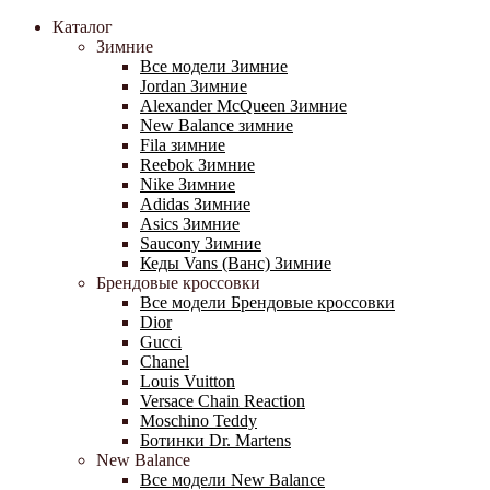
Каталог
Зимние
Все модели Зимние
Jordan Зимние
Alexander McQueen Зимние
New Balance зимние
Fila зимние
Reebok Зимние
Nike Зимние
Adidas Зимние
Asics Зимние
Saucony Зимние
Кеды Vans (Ванс) Зимние
Брендовые кроссовки
Все модели Брендовые кроссовки
Dior
Gucci
Chanel
Louis Vuitton
Versace Chain Reaction
Moschino Teddy
Ботинки Dr. Martens
New Balance
Все модели New Balance