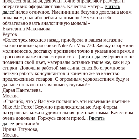
профессиональная, девочки точно определяют размеры и
оперативно оформляют заказ. Качество матер
...
[читать
далее]
иалов отличное. Именинница безумно довольна моим
подарком, спасибо ребята за помощь! Нужно и себе
обязательно взять аналогичную модель!
»
Екатерина Максимова
,
Реутов
«Более трех месяцев назад, приобрела в вашем магазине
эксклюзивные кроссовки Nike Air Max 720. Заявку оформили
молниеносно, доставку произвели точно в указанное время, а
кроссовки даже после стирки сов
...
[читать далее]
ершенно не
поменяли свой цвет, материалы остались такие же, как и до
стирки. Довольна работой магазина, спасибо огромное за
четкую работу консультантов и конечно же за качество
предложенных товаров. С огромным удовольствием буду и
дальше пользоваться вашими услугами!
»
Дарья Пантелеева
,
Москва
«Спасибо, что у Вас уже появились эти новенькие цветные
Nike Аir Force! Безумно привлекательные Аир Форсы,
натуральная кожа и удивительная цветовая гамма. Качеством
очень довольна. Горжусь своим приоб
...
[читать
далее]
ретением!
»
Ирина Тягунова
,
Москва