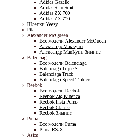
Adidas Gazelle
Adidas Stan Smith
Adidas ZX 700
Adidas ZX 750
Шлепки Yeezy
Fila
Alexander McQueen
Все модели Alexander McQueen
Александр Маккуин
Александр МакКуин Зимние
Balenciaga
Все модели Balenciaga
Balenciaga Triple S
Balenciaga Track
Balenciaga Speed Trainers
Reebok
Все модели Reebok
Reebok Zig Kinetica
Reebok Insta Pump
Reebok Classic
Reebok Зимние
Puma
Все модели Puma
Puma RS-X
Asics