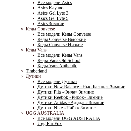
Все модели Asics
Asics Kayano
Asics Gel Lyte 3
Asics Gel Lyte 5
Asics Зимние
Кеды Converse
Все модели Кеды Converse
Кеды Converse Высокие
Кеды Converse Низкие
Кеды Vans
Все модели Кеды Vans
Кеды Vans Old School
Кеды Vans Authentic
Timberland
Дутики
Все модели Дутики
Дутики New Balance «Нью Баланс» Зимние
Дутики Fila «Фила» Зимние
Дутики Reebok «Рибок» Зимние
Дутики Adidas «Адидас» Зимние
Дутики Nike «Найк» Зимние
UGG AUSTRALIA
Все модели UGG AUSTRALIA
Ugg Fur Fox