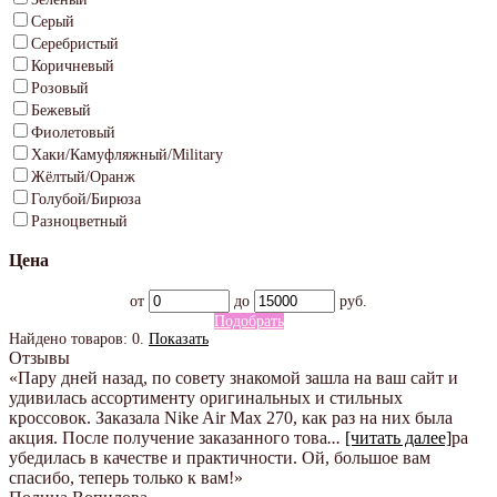
Серый
Серебристый
Коричневый
Розовый
Бежевый
Фиолетовый
Хаки/Камуфляжный/Military
Жёлтый/Оранж
Голубой/Бирюза
Разноцветный
Цена
от
до
руб.
Подобрать
Найдено товаров:
0
.
Показать
Отзывы
«Пару дней назад, по совету знакомой зашла на ваш сайт и
удивилась ассортименту оригинальных и стильных
кроссовок. Заказала Nike Air Max 270, как раз на них была
акция. После получение заказанного това
...
[читать далее]
ра
убедилась в качестве и практичности. Ой, большое вам
спасибо, теперь только к вам!
»