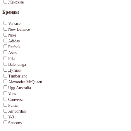
Женские
Бренды
Versace
New Balance
Nike
Adidas
Reebok
Asics
Fila
Balenciaga
Дутики
Timberland
Alexander McQueen
Ugg Australia
Vans
Converse
Puma
Air Jordan
Y-3
Saucony