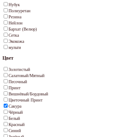
Нубук
Полиуретан
Резина
Нейлон
Бархат (Велюр)
Сетка
Экокожа
мульти
Цвет
Золотистый
Салатовый/Мятный
Песочный
Принт
Вишнёвый/Бордовый
Цветочный Принт
Сакура
Чёрный
Белый
Красный
Синий
Зелёный