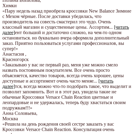
Полина Вопилова
,
Химки
«Пару недель назад приобрела кроссовки New Balance Зимние
с Мехом чёрные. После доставки убедилась, что
производитель на совесть смастерил это чудо. Очень
классный магазин и существенные цены. Ассортим
...
[читать
далее]
ент большой и достаточно сложно, на чем-то одном
остановиться. но буквально вчера оформила дополнительный
заказ. Приятно пользоваться услугами профессионалов, вы
супер!
»
Анастасия
,
Красногорск
«Заказываю у вас не первый раз, меня уже можно смело
назвать постоянным покупателем. Все очень просто
объясняется, качество товаров, всегда очень хорошее, цены
доступные и ассортимент очень часто меняе
...
[читать
далее]
тся, всегда можно что-то подобрать такое, что выделит и
позволит запомнить. Вот и в этот раз, увидела такие не
обычные Кроссовки Versace Chain Reaction цветные и
леопардовые и не удержалась, теперь буду хвастаться своим
подружкам!!!
»
Анна Соловьева
,
Москва
«Решила на день рождения своей сестре заказать у вас
Кроссовки Versace Chain Reaction. Консультация очень