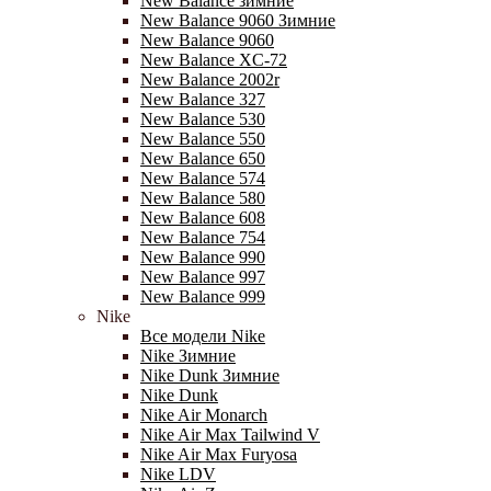
New Balance зимние
New Balance 9060 Зимние
New Balance 9060
New Balance XC-72
New Balance 2002r
New Balance 327
New Balance 530
New Balance 550
New Balance 650
New Balance 574
New Balance 580
New Balance 608
New Balance 754
New Balance 990
New Balance 997
New Balance 999
Nike
Все модели Nike
Nike Зимние
Nike Dunk Зимние
Nike Dunk
Nike Air Monarch
Nike Air Max Tailwind V
Nike Air Max Furyosa
Nike LDV