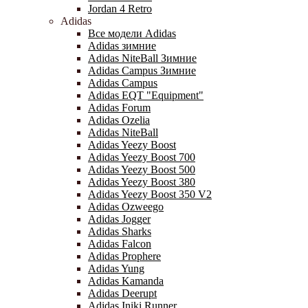
Jordan 4 Retro
Adidas
Все модели Adidas
Adidas зимние
Adidas NiteBall Зимние
Adidas Campus Зимние
Adidas Campus
Adidas EQT "Equipment"
Adidas Forum
Adidas Ozelia
Adidas NiteBall
Adidas Yeezy Boost
Adidas Yeezy Boost 700
Adidas Yeezy Boost 500
Adidas Yeezy Boost 380
Adidas Yeezy Boost 350 V2
Adidas Ozweego
Adidas Jogger
Adidas Sharks
Adidas Falcon
Adidas Prophere
Adidas Yung
Adidas Kamanda
Adidas Deerupt
Adidas Iniki Runner