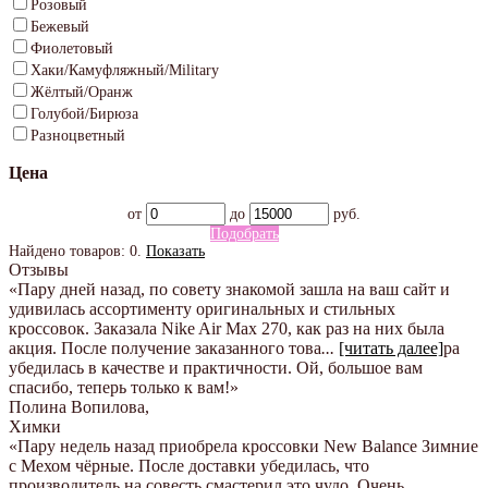
Розовый
Бежевый
Фиолетовый
Хаки/Камуфляжный/Military
Жёлтый/Оранж
Голубой/Бирюза
Разноцветный
Цена
от
до
руб.
Подобрать
Найдено товаров:
0
.
Показать
Отзывы
«Пару дней назад, по совету знакомой зашла на ваш сайт и
удивилась ассортименту оригинальных и стильных
кроссовок. Заказала Nike Air Max 270, как раз на них была
акция. После получение заказанного това
...
[читать далее]
ра
убедилась в качестве и практичности. Ой, большое вам
спасибо, теперь только к вам!
»
Полина Вопилова
,
Химки
«Пару недель назад приобрела кроссовки New Balance Зимние
с Мехом чёрные. После доставки убедилась, что
производитель на совесть смастерил это чудо. Очень