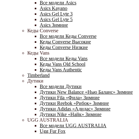
Все модели Asics
Asics Kayano
Asics Gel Lyte 3
Asics Gel Lyte 5
Asics Зимние
Кеды Converse
Все модели Кеды Converse
Кеды Converse Высокие
Кеды Converse Низкие
Кеды Vans
Все модели Кеды Vans
Кеды Vans Old School
Кеды Vans Authentic
Timberland
Дутики
Все модели Дутики
Дутики New Balance «Нью Баланс» Зимние
Дутики Fila «Фила» Зимние
Дутики Reebok «Рибок» Зимние
Дутики Adidas «Адидас» Зимние
Дутики Nike «Найк» Зимние
UGG AUSTRALIA
Все модели UGG AUSTRALIA
Ugg Fur Fox