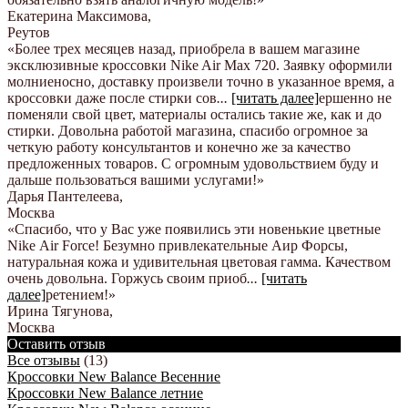
Екатерина Максимова
,
Реутов
«Более трех месяцев назад, приобрела в вашем магазине
эксклюзивные кроссовки Nike Air Max 720. Заявку оформили
молниеносно, доставку произвели точно в указанное время, а
кроссовки даже после стирки сов
...
[читать далее]
ершенно не
поменяли свой цвет, материалы остались такие же, как и до
стирки. Довольна работой магазина, спасибо огромное за
четкую работу консультантов и конечно же за качество
предложенных товаров. С огромным удовольствием буду и
дальше пользоваться вашими услугами!
»
Дарья Пантелеева
,
Москва
«Спасибо, что у Вас уже появились эти новенькие цветные
Nike Аir Force! Безумно привлекательные Аир Форсы,
натуральная кожа и удивительная цветовая гамма. Качеством
очень довольна. Горжусь своим приоб
...
[читать
далее]
ретением!
»
Ирина Тягунова
,
Москва
Оставить отзыв
Все отзывы
(13)
Кроссовки New Balance Весенние
Кроссовки New Balance летние