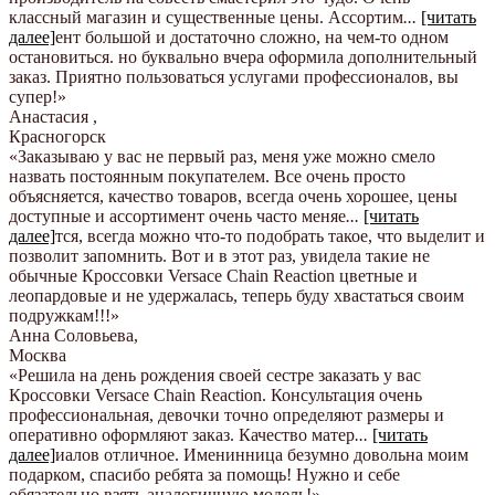
классный магазин и существенные цены. Ассортим
...
[читать
далее]
ент большой и достаточно сложно, на чем-то одном
остановиться. но буквально вчера оформила дополнительный
заказ. Приятно пользоваться услугами профессионалов, вы
супер!
»
Анастасия
,
Красногорск
«Заказываю у вас не первый раз, меня уже можно смело
назвать постоянным покупателем. Все очень просто
объясняется, качество товаров, всегда очень хорошее, цены
доступные и ассортимент очень часто меняе
...
[читать
далее]
тся, всегда можно что-то подобрать такое, что выделит и
позволит запомнить. Вот и в этот раз, увидела такие не
обычные Кроссовки Versace Chain Reaction цветные и
леопардовые и не удержалась, теперь буду хвастаться своим
подружкам!!!
»
Анна Соловьева
,
Москва
«Решила на день рождения своей сестре заказать у вас
Кроссовки Versace Chain Reaction. Консультация очень
профессиональная, девочки точно определяют размеры и
оперативно оформляют заказ. Качество матер
...
[читать
далее]
иалов отличное. Именинница безумно довольна моим
подарком, спасибо ребята за помощь! Нужно и себе
обязательно взять аналогичную модель!
»