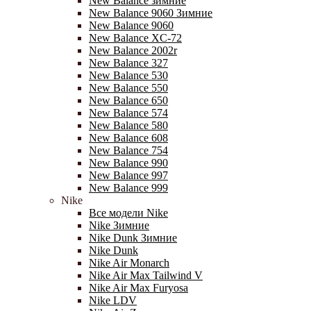
New Balance зимние
New Balance 9060 Зимние
New Balance 9060
New Balance XC-72
New Balance 2002r
New Balance 327
New Balance 530
New Balance 550
New Balance 650
New Balance 574
New Balance 580
New Balance 608
New Balance 754
New Balance 990
New Balance 997
New Balance 999
Nike
Все модели Nike
Nike Зимние
Nike Dunk Зимние
Nike Dunk
Nike Air Monarch
Nike Air Max Tailwind V
Nike Air Max Furyosa
Nike LDV