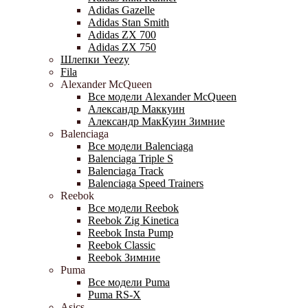
Adidas Gazelle
Adidas Stan Smith
Adidas ZX 700
Adidas ZX 750
Шлепки Yeezy
Fila
Alexander McQueen
Все модели Alexander McQueen
Александр Маккуин
Александр МакКуин Зимние
Balenciaga
Все модели Balenciaga
Balenciaga Triple S
Balenciaga Track
Balenciaga Speed Trainers
Reebok
Все модели Reebok
Reebok Zig Kinetica
Reebok Insta Pump
Reebok Classic
Reebok Зимние
Puma
Все модели Puma
Puma RS-X
Asics