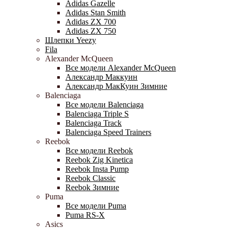
Adidas Gazelle
Adidas Stan Smith
Adidas ZX 700
Adidas ZX 750
Шлепки Yeezy
Fila
Alexander McQueen
Все модели Alexander McQueen
Александр Маккуин
Александр МакКуин Зимние
Balenciaga
Все модели Balenciaga
Balenciaga Triple S
Balenciaga Track
Balenciaga Speed Trainers
Reebok
Все модели Reebok
Reebok Zig Kinetica
Reebok Insta Pump
Reebok Classic
Reebok Зимние
Puma
Все модели Puma
Puma RS-X
Asics