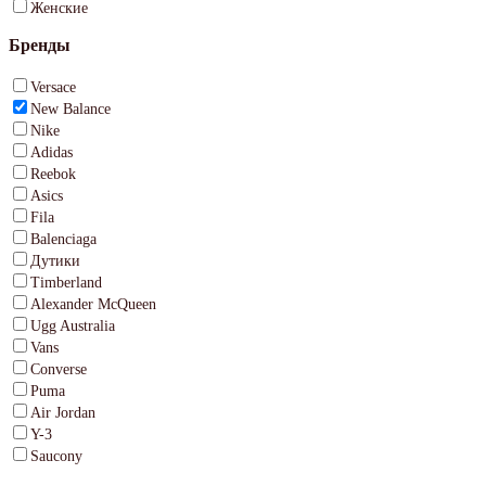
Женские
Бренды
Versace
New Balance
Nike
Adidas
Reebok
Asics
Fila
Balenciaga
Дутики
Timberland
Alexander McQueen
Ugg Australia
Vans
Converse
Puma
Air Jordan
Y-3
Saucony