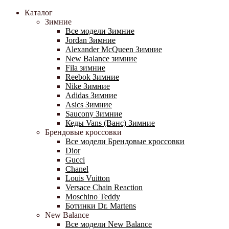
Каталог
Зимние
Все модели Зимние
Jordan Зимние
Alexander McQueen Зимние
New Balance зимние
Fila зимние
Reebok Зимние
Nike Зимние
Adidas Зимние
Asics Зимние
Saucony Зимние
Кеды Vans (Ванс) Зимние
Брендовые кроссовки
Все модели Брендовые кроссовки
Dior
Gucci
Chanel
Louis Vuitton
Versace Chain Reaction
Moschino Teddy
Ботинки Dr. Martens
New Balance
Все модели New Balance