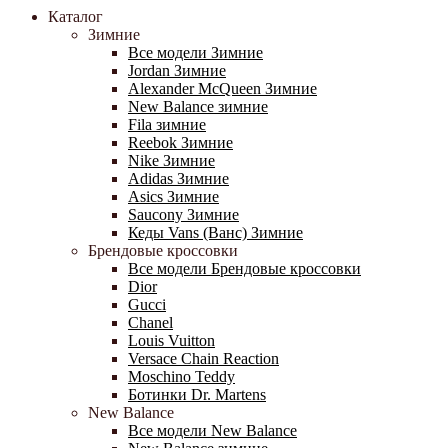
Каталог
Зимние
Все модели Зимние
Jordan Зимние
Alexander McQueen Зимние
New Balance зимние
Fila зимние
Reebok Зимние
Nike Зимние
Adidas Зимние
Asics Зимние
Saucony Зимние
Кеды Vans (Ванс) Зимние
Брендовые кроссовки
Все модели Брендовые кроссовки
Dior
Gucci
Chanel
Louis Vuitton
Versace Chain Reaction
Moschino Teddy
Ботинки Dr. Martens
New Balance
Все модели New Balance